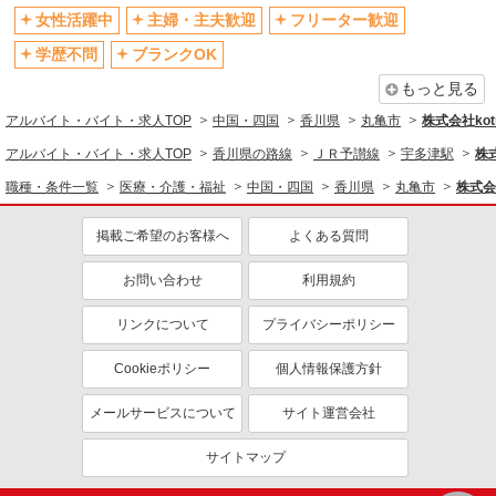
女性活躍中
主婦・主夫歓迎
フリーター歓迎
学歴不問
ブランクOK
もっと見る
アルバイト・バイト・求人TOP
中国・四国
香川県
丸亀市
株式会社kotr
アルバイト・バイト・求人TOP
香川県の路線
ＪＲ予讃線
宇多津駅
株式
職種・条件一覧
医療・介護・福祉
中国・四国
香川県
丸亀市
株式会社
掲載ご希望のお客様へ
よくある質問
お問い合わせ
利用規約
リンクについて
プライバシーポリシー
Cookieポリシー
個人情報保護方針
メールサービスについて
サイト運営会社
サイトマップ