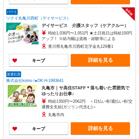
NEW
パート
ツクイ丸亀川西町（デイサービス）
デイサービス 介護スタッフ（ケアクルー）
時給1,036円〜1,051円 ★土日祝日は時給100円
アップ！ ※給与幅は資格・経験等による
香川県丸亀市川西町北字金丸129番1
詳細を見る
キープ
派遣社員
株式会社kotrio /●OK-H-1993641
丸亀市｜サ高住STAFF＊落ち着いた雰囲気で
ゆったりお仕事♪
時給1350円〜2062円 ＜日払い有/週払い有/交
通費全支給(ガソリン代含む)＞
丸亀市内
詳細を見る
キープ