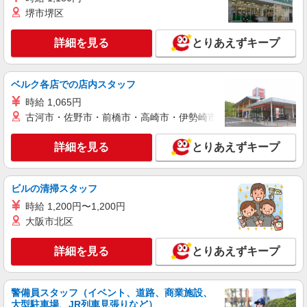
株式会社kotrio /●OK-H-2021283
堺市堺区
丸亀市＊グループホームSTAFF＊生活のサポ
ート業務を担当
詳細を見る
とりあえずキープ
時給1350円〜2062円 ＜日払い有/週払い有/交
通費全支給(ガソリン代含む)＞
ベルク各店での店内スタッフ
丸亀市 丸亀駅周辺
時給 1,065円
古河市・佐野市・前橋市・高崎市・伊勢崎市・太田市・館林市・
詳細を見る
キープ
詳細を見る
とりあえずキープ
派遣社員
株式会社kotrio /●OK-H-2021306
丸亀市｜サ高住STAFF＊落ち着いた雰囲気で
ビルの清掃スタッフ
ゆったりお仕事♪
時給 1,200円〜1,200円
時給1350円〜2062円 ＜日払い有/週払い有/交
大阪市北区
通費全支給(ガソリン代含む)＞
丸亀市 丸亀駅周辺
詳細を見る
とりあえずキープ
詳細を見る
キープ
警備員スタッフ（イベント、道路、商業施設、
派遣社員
大型駐車場、JR列車見張りなど）