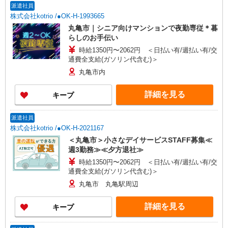
派遣社員
株式会社kotrio /●OK-H-1993665
丸亀市｜シニア向けマンションで夜勤専従＊暮
らしのお手伝い
時給1350円〜2062円 ＜日払い有/週払い有/交
通費全支給(ガソリン代含む)＞
丸亀市内
詳細を見る
キープ
派遣社員
株式会社kotrio /●OK-H-2021167
＜丸亀市＞小さなデイサービスSTAFF募集≪
週3勤務≫≪夕方退社≫
時給1350円〜2062円 ＜日払い有/週払い有/交
通費全支給(ガソリン代含む)＞
丸亀市 丸亀駅周辺
詳細を見る
キープ