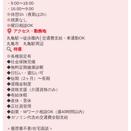
履歴書不要・面接もないため、お気軽にご応募ください♪
・9:00〜18:00
・16:00〜9:00
※休憩1h（夜勤は2h）
※残業なし
※曜日相談OK
アクセス・勤務地
丸亀駅⇒徒歩圏内│交通費支給・車通勤OK
丸亀市 丸亀駅周辺
待遇
※各種規定有
◆社会保険完備
◆無料定期健康診断
◆日払い・週払い可
◆短期（2ヶ月）〜長期
◆退職金制度
◆資格支援（介護資格のみ）
◆有給休暇
◆産休・育休
◆正社員登用
◆副業・Wワーク相談OK（週40時間以内）
◆ガソリン代含め交通費全額支給
＜履歴書不要/在宅面談＞