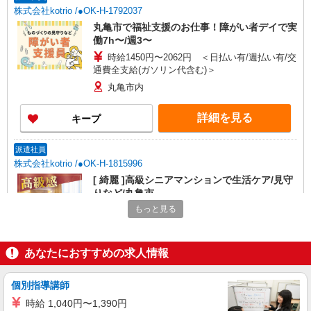
株式会社kotrio /●OK-H-1792037
丸亀市で福祉支援のお仕事！障がい者デイで実
働7h〜/週3〜
時給1450円〜2062円 ＜日払い有/週払い有/交
通費全支給(ガソリン代含む)＞
丸亀市内
詳細を見る
キープ
派遣社員
株式会社kotrio /●OK-H-1815996
[ 綺麗 ]高級シニアマンションで生活ケア/見守
りなど/丸亀市
もっと見る
時給1450円〜2062円 ＜日払い有/週払い有/交
通費全支給(ガソリン代含む)＞
丸亀市 丸亀駅周辺
あなたにおすすめの求人情報
詳細を見る
キープ
個別指導講師
派遣社員
時給 1,040円〜1,390円