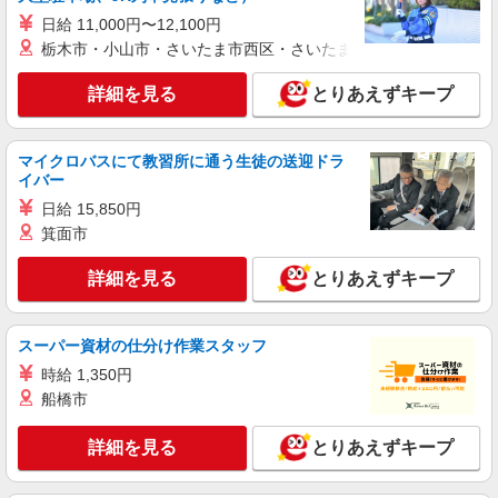
株式会社kotrio /●OK-H-1975719
日給 11,000円〜12,100円
丸亀市｜シニア向けマンションでの生活サポー
栃木市・小山市・さいたま市西区・さいたま市岩槻区・久喜市・
ト・フロアの巡回
時給1350円〜2062円 ＜日払い有/週払い有/交
詳細を見る
とりあえずキープ
通費全支給(ガソリン代含む)＞
丸亀市 丸亀駅周辺
マイクロバスにて教習所に通う生徒の送迎ドラ
イバー
詳細を見る
キープ
日給 15,850円
箕面市
派遣社員
株式会社kotrio /●OK-H-1975960
詳細を見る
とりあえずキープ
丸亀市｜小さなグループホームで家事や生活の
サポート！
時給1350円〜2062円 ＜日払い有/週払い有/交
スーパー資材の仕分け作業スタッフ
通費全支給(ガソリン代含む)＞
時給 1,350円
丸亀市 丸亀駅周辺
船橋市
詳細を見る
キープ
詳細を見る
とりあえずキープ
派遣社員