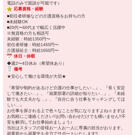
電話のみで面談が可能です♪
応募資格・経験
■初任者研修などの介護資格をお持ちの方
■未経験OK
■20代〜60代まで幅広く活躍中
※無資格の方も相談可
未経験：時給1350円〜
初任者研修：時給1450円〜
介護福祉士：時給1650円〜
休日・休暇
◆週2〜4日休み（希望休あり）
備考
★安心して働ける環境が大切★
『希望や制約があるけど介護の仕事がしたい…』、『長く安定
して働きたい…』、『就業部署の詳細が知りたい…』、『未経
験でも大丈夫かな…』、『自分に合う仕事をマッチングしてほ
しい…』
お仕事を探される上で色々なことが気になりますよね☆まずは
お気軽にご連絡ください!!お問い合わせだけでも構いません!!不
安を解消してお仕事始めましょう♪
当社はスタッフの皆様お一人お一人に専属の担当がおります。
就業前から就業中も全力でサポートいたします!!