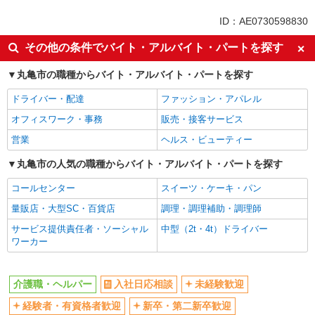
未経験歓迎
ミドル（40代～）活躍中
ID：AE0730598830
ボーナス・賞与あり
車通勤OK
その他の条件でバイト・アルバイト・パートを探す
交通費支給
社会保険あり
丸亀市の職種からバイト・アルバイト・パートを探す
産休・育休取得実績あり
ドライバー・配達
ファッション・アパレル
オフィスワーク・事務
販売・接客サービス
営業
ヘルス・ビューティー
丸亀市の人気の職種からバイト・アルバイト・パートを探す
コールセンター
スイーツ・ケーキ・パン
量販店・大型SC・百貨店
調理・調理補助・調理師
サービス提供責任者・ソーシャル
中型（2t・4t）ドライバー
ワーカー
介護職・ヘルパー
入社日応相談
未経験歓迎
経験者・有資格者歓迎
新卒・第二新卒歓迎