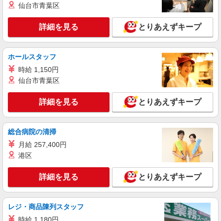
株式会社ブレイブ（マイナビグループ）/MD33
仙台市青葉区
介護スタッフ ◆デイサービス、サービス付き
高齢者向け住宅、グループホームなど様々な勤
詳細を見る
とりあえずキープ
務先から選べます。
未経験：時給1250〜1450円（資格・経験によ
る） 経験者：時給1450〜1650円（資格・経験によ
る） ◎月収例 時給1650円×1日8時間×22日（週5
ホールスタッフ
香川県丸亀市 【最寄駅】 ◆JR予讃線「讃岐塩
日）＝29万400円 ◆昇給あり ◆支払い方法 ※日払
屋駅」 ◆JR予讃線「丸亀駅」 ◆高松琴平電気鉄
時給 1,150円
い/週払い/月払い対応も可能です。詳しくは面談時
道琴平線「栗熊駅」 ★その他、近隣に多数勤務地
仙台市青葉区
にご相談ください。 ◆交通費：別途全額支給 ※当
あります！
詳細を見る
キープ
社規定あり
詳細を見る
とりあえずキープ
派遣社員
株式会社kotrio /●OK-H-1993689
総合病院の清掃
丸亀市⇒需要のある福祉業界で介護デビュー＊
資格支援あり
月給 257,400円
時給1350円〜2062円 ＜日払い有/週払い有/交
港区
通費全支給(ガソリン代含む)＞
丸亀市内
詳細を見る
とりあえずキープ
詳細を見る
キープ
レジ・商品陳列スタッフ
時給 1,180円
派遣社員