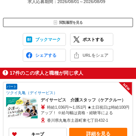
求人応募期間：2026/08/01～2026/08/09
閲覧履歴を見る
ブックマーク
ポストする
シェアする
URLをシェア
17
件のこの求人と職種が同じ求人
NEW
パート
ツクイ丸亀（デイサービス）
デイサービス 介護スタッフ（ケアクルー）
時給1,036円〜1,051円 ★土日祝日は時給100円
アップ！ ※給与幅は資格・経験等による
香川県丸亀市土器町東七丁目432-1
詳細を見る
キープ