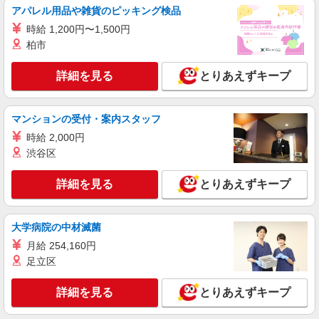
株式会社kotrio /●OK-H-1975937
アパレル用品や雑貨のピッキング検品
丸亀市｜リハビリ補助などのデイサービス
時給 1,200円〜1,500円
STAFF♪未経験OK
柏市
時給1350円〜2062円 ＜日払い有/週払い有/交
通費全支給(ガソリン代含む)＞
詳細を見る
とりあえずキープ
丸亀市 丸亀駅周辺
詳細を見る
キープ
マンションの受付・案内スタッフ
時給 2,000円
派遣社員
渋谷区
株式会社kotrio /●OK-H-2021006
丸亀市｜日払いOK！日収1万円超え×サ高住ス
詳細を見る
とりあえずキープ
タッフ！
時給1350円〜2062円 ＜日払い有/週払い有/交
通費全支給(ガソリン代含む)＞
大学病院の中材滅菌
丸亀市 丸亀駅周辺
月給 254,160円
足立区
詳細を見る
キープ
詳細を見る
とりあえずキープ