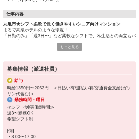
仕事内容
丸亀市★シフト柔軟で長く働きやすいシニア向けマンション
まるで高級ホテルのような環境！
「日勤のみ」「週3日〜」など柔軟なシフトで、私生活との両立もバ
ッチリ◎
もっと見る
利用者様の快適な生活をサポートします♪
〜住宅型有料老人ホームのSTAFF募集〜
≪お仕事内容≫
募集情報（派遣社員）
・お部屋や公共部の清掃
・買い物やお散歩などの付き添い
給与
・お話のお相手や生活相談
時給1350円〜2062円 ＜日払い有/週払い有/交通費全支給(ガソ
・必要に応じた生活介助
リン代含む)＞
・日常生活の見回り など
勤務時間・曜日
≪こんなところもポイント！≫
≪シフト制/実働8時間≫
・週3日から希望のシフトで勤務★
週3〜勤務OK
・ご自身で身の回りのことをできる方も多く、身体の負担が少な
希望シフト制
め！
・夜勤でガッツリ稼ぎたい方にも！（夜勤は希望者のみ）
[例]
・8:00〜17:00