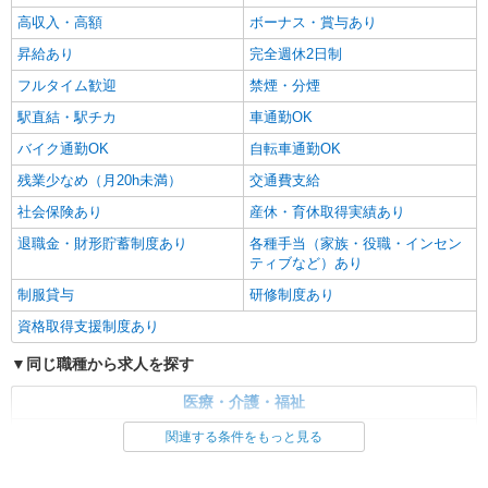
高収入・高額
ボーナス・賞与あり
昇給あり
完全週休2日制
フルタイム歓迎
禁煙・分煙
駅直結・駅チカ
車通勤OK
バイク通勤OK
自転車通勤OK
残業少なめ（月20h未満）
交通費支給
社会保険あり
産休・育休取得実績あり
退職金・財形貯蓄制度あり
各種手当（家族・役職・インセン
ティブなど）あり
制服貸与
研修制度あり
資格取得支援制度あり
同じ職種から求人を探す
医療・介護・福祉
介護職・ヘルパー
関連する条件をもっと見る
同じ特徴から求人を探す