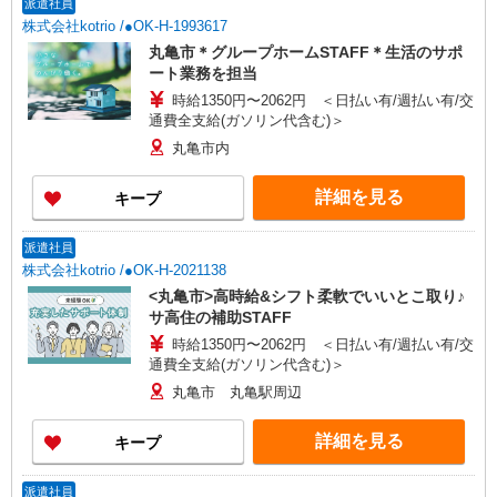
派遣社員
株式会社kotrio /●OK-H-1993617
丸亀市＊グループホームSTAFF＊生活のサポ
ート業務を担当
時給1350円〜2062円 ＜日払い有/週払い有/交
通費全支給(ガソリン代含む)＞
丸亀市内
詳細を見る
キープ
派遣社員
株式会社kotrio /●OK-H-2021138
<丸亀市>高時給&シフト柔軟でいいとこ取り♪
サ高住の補助STAFF
時給1350円〜2062円 ＜日払い有/週払い有/交
通費全支給(ガソリン代含む)＞
丸亀市 丸亀駅周辺
詳細を見る
キープ
派遣社員