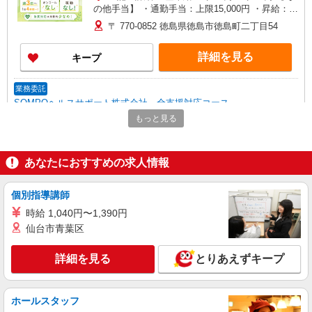
の他手当】 ・通勤手当：上限15,000円 ・昇給：
10円〜100円（前年度実績） 試用期間：3ヶ月（同
〒 770-0852 徳島県徳島市徳島町二丁目54
条件）
詳細を見る
キープ
業務委託
SOMPOヘルスサポート株式会社 全支援対応コース
保健師・管理栄養士 特定保健指導
もっと見る
報酬：出来高制 報酬額（消費税抜き）： ・事
業所一括面談(対面) 1日：10,000円〜14,716円 ・
個別訪問(対面) 1件：4,286円〜5,239円 ・遠隔面
あなたにおすすめの求人情報
【活動エリア】徳島県徳島市及びその周辺
談 1件：1,500〜1,691円 ・電話支援 1件：
1,000円〜1,429円 ・ICTメール支援 1件：500円
個別指導講師
詳細を見る
キープ
※上記金額に消費税を加えた金額をお支払いいた
します ※交通費・電話代は弊社負担。その他、支
時給 1,040円〜1,390円
援内容により細則あり。
仙台市青葉区
アルバイト
アースサポート株式会社 徳島
詳細を見る
とりあえずキープ
訪問入浴看護師
准看護師：12,040円 正看護師：13,040円
アースサポート徳島(徳島県徳島市徳島町城内6
ホールスタッフ
番地の82)