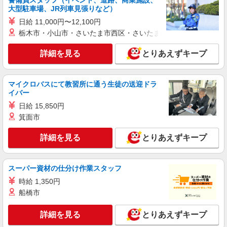
警備員スタッフ（イベント、道路、商業施設、
大型駐車場、JR列車見張りなど）
日給 11,000円〜12,100円
栃木市・小山市・さいたま市西区・さいたま市岩槻区・久喜市・
詳細を見る
とりあえずキープ
マイクロバスにて教習所に通う生徒の送迎ドラ
イバー
日給 15,850円
箕面市
詳細を見る
とりあえずキープ
スーパー資材の仕分け作業スタッフ
時給 1,350円
船橋市
詳細を見る
とりあえずキープ