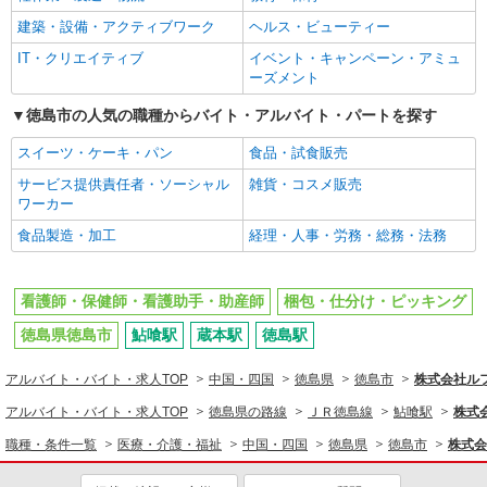
建築・設備・アクティブワーク
ヘルス・ビューティー
IT・クリエイティブ
イベント・キャンペーン・アミュ
ーズメント
徳島市の人気の職種からバイト・アルバイト・パートを探す
スイーツ・ケーキ・パン
食品・試食販売
サービス提供責任者・ソーシャル
雑貨・コスメ販売
ワーカー
食品製造・加工
経理・人事・労務・総務・法務
看護師・保健師・看護助手・助産師
梱包・仕分け・ピッキング
徳島県徳島市
鮎喰駅
蔵本駅
徳島駅
アルバイト・バイト・求人TOP
中国・四国
徳島県
徳島市
株式会社ル
アルバイト・バイト・求人TOP
徳島県の路線
ＪＲ徳島線
鮎喰駅
株式
職種・条件一覧
医療・介護・福祉
中国・四国
徳島県
徳島市
株式会