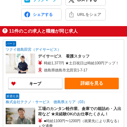
シェアする
URLをシェア
11
件のこの求人と職種が同じ求人
パート
ツクイ徳島田宮（デイサービス）
デイサービス 看護スタッフ
時給1,377円 ★土日祝日は時給100円アップ！
徳島県徳島市北田宮1-7-17
詳細を見る
キープ
派遣社員
株式会社テクノ・サービス 徳島県エリア（03）
工場のカンタン軽作業、倉庫での箱詰め・入出
荷など ★未経験OKのお仕事たくさん！
■時給1100円〜1200円（就業先により異なる）
＋交通費