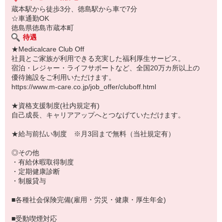
蔵本駅から徒歩3分、徳島駅から車で7分
☆車通勤OK
徳島県徳島市蔵本町
待遇
★Medicalcare Club Off
社員とご家族が利用できる充実した福利厚生サービス。
宿泊・レジャー・ライフサポートなど、全国20万カ所以上の
優待施設をご利用いただけます。
https://www.m-care.co.jp/job_offer/cluboff.html
★資格支援制度(社内規定有)
自己成長、キャリアアップへとつなげていただけます。
★給与前払い制度 ※月3回まで無料（当社規定有）
◎その他
・有給休暇取得制度
・定期健康診断
・制服貸与
■各種社会保険完備(雇用・労災・健康・厚生年金)
■受動喫煙対応