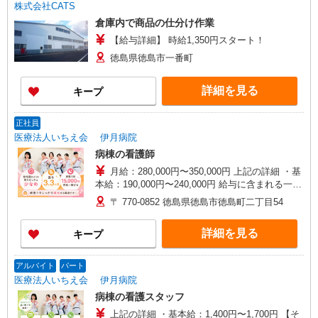
株式会社CATS
倉庫内で商品の仕分け作業
【給与詳細】 時給1,350円スタート！
徳島県徳島市一番町
詳細を見る
キープ
正社員
医療法人いちえ会 伊月病院
病棟の看護師
月給：280,000円〜350,000円 上記の詳細 ・基
本給：190,000円〜240,000円 給与に含まれる一律
手当 ・資格手当：20,000円〜30,000円 ・夜勤手
〒 770-0852 徳島県徳島市徳島町二丁目54
当：60,000円（4回分） ・休日手当：10,000円（2
回分） ★想定年収：400万以上 （月給×12＋平均
詳細を見る
キープ
3.3ヶ月（前年度実績）） 【その他手当・昇給・
賞与】 ・夜勤手当：15,000円/回 ・休日手当：
5,000円/回 ・通勤手当：上限15,000円/月 ・昇
アルバイト
パート
給：1〜2％（前年度実績） ・賞与：年2回/平均3.3
医療法人いちえ会 伊月病院
ヶ月（前年度実績） 試用期間：3ヶ月（同条件）
病棟の看護スタッフ
上記の詳細 ・基本給：1,400円〜1,700円 【そ