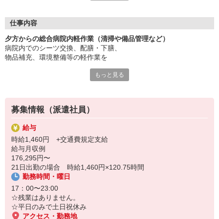
・資格支援制度
・友人紹介制度
・健康診断(当社規定有）
仕事内容
・給与前払い制度有(当社規定有）
夕方からの総合病院内軽作業（清掃や備品管理など）
・有給休暇
病院内でのシーツ交換、配膳・下膳、
・各種保険制度有
物品補充、環境整備等の軽作業を
お願いいたします。
もっと見る
※介護業務ではありません。
募集情報（派遣社員）
給与
時給1,460円 +交通費規定支給
給与月収例
176,295円〜
21日出勤の場合 時給1,460円×120.75時間
勤務時間・曜日
17：00〜23:00
☆残業はありません。
☆平日のみで土日祝休み
アクセス・勤務地