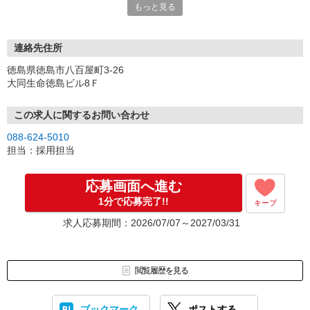
もっと見る
などなど、ぜひご相談ください。
【TEL応募】
お気軽にお電話ください。
連絡先住所
お問い合わせ電話番号は下記「連絡先TEL」に記載。
徳島県徳島市八百屋町3-26
こちらのお電話にご連絡いただければ、ご案内がスムーズです。
大同生命徳島ビル8Ｆ
※弊社代表番号ではなく、こちらの番号へご連絡をお願いいたしま
す
この求人に関するお問い合わせ
【WEB応募】
088-624-5010
下記にございます【応募画面へ進む】ボタンよりお願い致します。
担当：採用担当
24時間対応しておりますので、お気軽にご応募ください。
応募が確認出来次第、担当よりご連絡いたします。
応募画面へ進む
1分で応募完了!!
キープ
求人応募期間：2026/07/07～2027/03/31
閲覧履歴を見る
ブックマーク
ポストする