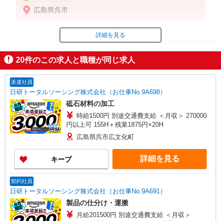
月収例 314,175円＋交通費
広島県呉市
時給 1,420円x8時間x21日＝238,560円
残業 1,420円x1.25x30時間＝53,250円
深夜 1,420円x0.25x63時間＝22,365円
詳細を見る
ID：AE0605936694
賞与手当含【退職手当】制度あり
20
件のこの求人と職種が同じ求人
掲載期間終了
派遣社員
日研トータルソーシング株式会社（お仕事No.9A698）
砥石材料の加工
時給1500円 別途交通費支給 ＜月収＞ 270000
円以上可 155H＋残業1875円×20H
広島県呉市広文化町
詳細を見る
キープ
契約社員
日研トータルソーシング株式会社（お仕事No.9A691）
製品の仕分け・運搬
月給201500円 別途交通費支給 ＜月収＞