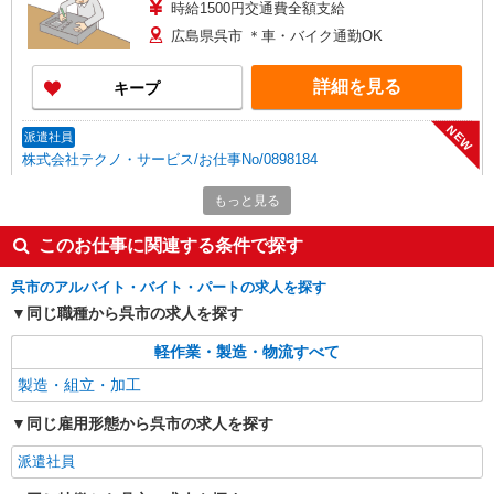
時給1500円交通費全額支給
広島県呉市 ＊車・バイク通勤OK
詳細を見る
キープ
NEW
派遣社員
株式会社テクノ・サービス/お仕事No/0898184
砥石加工業務
もっと見る
時給1300円交通費全額支給
広島県呉市 ＊バイク通勤OK
このお仕事に関連する条件で探す
呉市のアルバイト・バイト・パートの求人を探す
詳細を見る
キープ
同じ職種から呉市の求人を探す
NEW
派遣社員
軽作業・製造・物流すべて
株式会社テクノ・サービス/お仕事No/0892650
製造・組立・加工
塩の加工作業
時給1300円交通費全額支給
同じ雇用形態から呉市の求人を探す
広島県呉市 ＊車・バイク通勤OK
派遣社員