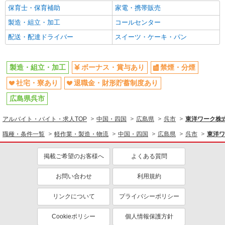
UTエイム株式会社 SC＿AIM西日本第一CU SC＿AIM郷原CF
保育士・保育補助
家電・携帯販売
《AAMX1C》
製造・組立・加工
コールセンター
半導体製造装置の組付け・組立て・検査
月給：220,000円〜 月収例：245,780円(月給＋
配送・配達ドライバー
スイーツ・ケーキ・パン
各種手当) ※法定外残業手当17,187円/月 ※休日出
勤手当8,593円/月
広島県呉市 勤務詳細：呉市 通勤方法：徒歩/
車/自転車/バイク 最寄り駅：呉駅から車25分 ※近
製造・組立・加工
ボーナス・賞与あり
禁煙・分煙
隣の無料駐車場利用OK（工場から徒歩5分）
社宅・寮あり
退職金・財形貯蓄制度あり
詳細を見る
キープ
広島県呉市
紹介予定派遣
アルバイト・バイト・求人TOP
中国・四国
広島県
呉市
東洋ワーク株式会
UTエイム株式会社 SC＿AIM西日本第一CU SC＿AIM郷原CF
《Aalj1C》
職種・条件一覧
軽作業・製造・物流
中国・四国
広島県
呉市
東洋ワ
組立・配線・調整
月給：245,000円〜 月収例：312,150円(月給＋
掲載ご希望のお客様へ
よくある質問
各種手当) ※法定内残業手当7,900円/月 ※法定外
残業手当39,500円/月 ※休日出勤手当19,750円/月
広島県呉市 勤務地：呉市 通勤方法：車/バス/
お問い合わせ
利用規約
バイク 最寄り駅：呉駅から車25分 ※構内の（無
料）駐車場利用OK
リンクについて
プライバシーポリシー
詳細を見る
キープ
Cookieポリシー
個人情報保護方針