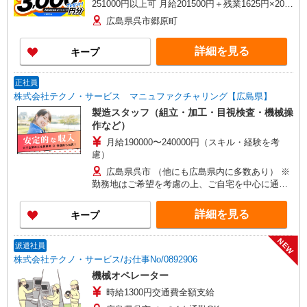
251000円以上可 月給201500円＋残業1625円×20H
＋休出1755円×10H
広島県呉市郷原町
詳細を見る
キープ
正社員
株式会社テクノ・サービス マニュファクチャリング【広島県】
製造スタッフ（組立・加工・目視検査・機械操
作など）
月給190000〜240000円（スキル・経験を考
慮）
広島県呉市 （他にも広島県内に多数あり） ※
勤務地はご希望を考慮の上、ご自宅を中心に通勤
時間120分圏内のエリアとなります。（転勤なし）
詳細を見る
キープ
NEW
派遣社員
株式会社テクノ・サービス/お仕事No/0892906
機械オペレーター
時給1300円交通費全額支給