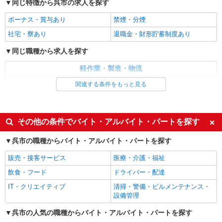
詳細を見る
キープ
同じ特徴から呉市の求人を探す
ボーナス・賞与あり
禁煙・分煙
NEW
派遣社員
株式会社テクノ・サービス/お仕事No/0809092
社宅・寮あり
退職金・財形貯蓄制度あり
組立・塗装作業など
同じ職種から求人を探す
時給1300円交通費全額支給
軽作業・製造・物流
広島県呉市 ＊車・バイク通勤OK
製造・組立・加工
関連する条件をもっと見る
詳細を見る
キープ
同じ特徴から求人を探す
派遣社員
ボーナス・賞与あり
社宅・寮あり
その他の条件でバイト・アルバイト・パートを探す
人材プロオフィス株式会社
3交替・シールリング製品の加工や検査
呉市の職種からバイト・アルバイト・パートを探す
月給1,350円〜 ◆月収例）260,591円 (1,350円
×7.58h×21日+深夜135.2h) ＜参考＞ 割増賃金(時給
販売・接客サービス
医療・介護・福祉
+割増) ・深夜時(22時〜翌5時)：1,688円
広島県呉市昭和町8-1
飲食・フード
ドライバー・配達
IT・クリエイティブ
清掃・警備・ビルメンテナンス・
詳細を見る
キープ
設備管理
呉市の人気の職種からバイト・アルバイト・パートを探す
正社員