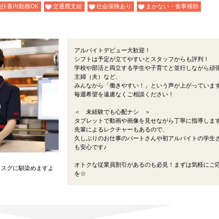
扶養内勤務OK
交通費支給
社会保険あり
まかない・食事補助
アルバイトデビュー大歓迎！
シフトは予定が立てやすいとスタッフからも評判！
学校や部活と両立する学生や子育てと並行しながら頑
主婦（夫）など、
みんなから「働きやすい！」という声が上がっています
毎週希望を遠慮なくご相談ください！
＜ 未経験でも心配ナシ ＞
タブレットで動画や画像を見せながら丁寧に指導しま
先輩によるレクチャーもあるので、
久しぶりのお仕事のパートさんや初アルバイトの学生
も安心です♪
オトクな従業員割引があるのも必見！まずは気軽にご
もスグに馴染めますよ
を☆