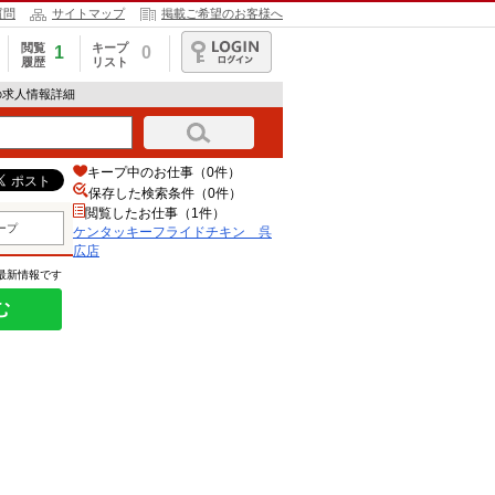
質問
サイトマップ
掲載ご希望のお客様へ
閲覧
キープ
1
0
履歴
リスト
ログイン
の求人情報詳細
キープ中のお仕事（0件）
保存した検索条件（
0
件）
閲覧したお仕事（1件）
ープ
ケンタッキーフライドチキン 呉
広店
の最新情報です
む