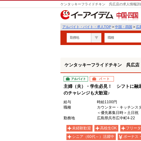
ケンタッキーフライドチキン 呉広店の求人情報詳細
中国・四国
アルバイト・バイト・求人TOP
>
中国・四国
>
広
勤務地
職種
ケンタッキーフライドチキン 呉広店
アルバイト
パート
主婦（夫）・学生必見！ シフトに融
のチャレンジも大歓迎♪
給与
時給1100円
職種
カウンター・キッチンス
＜優先募集日時＞土日祝 18
勤務地
広島県呉市広中町4-22
未経験歓迎
高校生OK
フリータ
シニア（60代～）活躍中
ボーナス