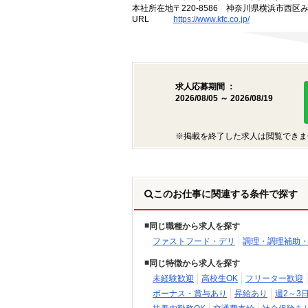
本社所在地
〒220-8586 神奈川県横浜市西区
URL
https://www.kfc.co.jp/
求人応募期間 ：
2026/08/05 ～ 2026/08/19
※掲載を終了した求人は閲覧できま
このお仕事に関連する条件で探す
同じ職種から求人を探す
ファストフード・デリ
調理・調理補助
同じ特徴から求人を探す
未経験歓迎
高校生OK
フリーター歓迎
ボーナス・賞与あり
昇給あり
週2～3