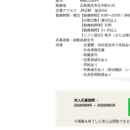
給与
時給1100円
勤務地
広島県呉市広中町4-22
交通アクセス
JR広駅 徒歩3分
勤務時間・曜日
【勤務時間】9:00〜23:00／3
【出勤日数】週3日以上
【勤務時間帯】不問
【勤務期間】3ヶ月以上
【シフト提出】毎月（または毎
応募資格・経験
高校生可
待遇
・交通費：当社規定内で支給あり
・社会保険完備
・制服貸与
・従業員値引あり
・昇給あり
・特典値引あり（宿泊施設、レ
・社員登用制度あり
求人応募期間 ：
2026/08/05 ～ 2026/08/19
※掲載を終了した求人は閲覧できま