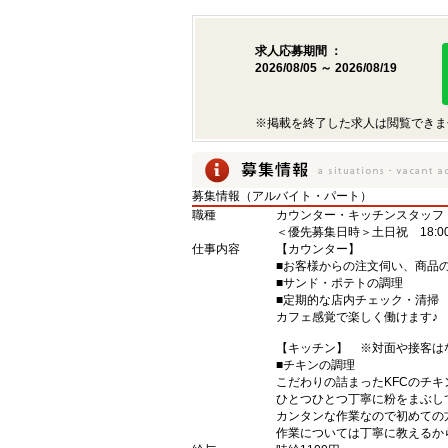
求人応募期間 ：
2026/08/05 ～ 2026/08/19
※掲載を終了した求人は閲覧できま
募集情報（アルバイト・パート）
職種
カウンター・キッチンスタッフ
＜優先募集日時＞土日祝 18:00〜
仕事内容
【カウンター】
■お客様からの注文伺い、商品
■サンド・ポテトの調理
■定期的な店内チェック・清掃
カフェ感覚で楽しく働けます♪
【キッチン】 ※対面や接客は
■チキンの調理
こだわりの詰まったKFCのチ
ひとつひとつ丁寧に粉をまぶし
カンタンな作業なので初めての
作業については丁寧に教えるか