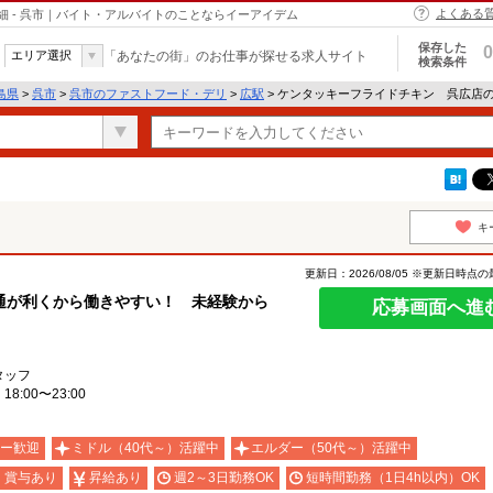
よくある
 - 呉市｜バイト・アルバイトのことならイーアイデム
保存した
0
エリア選択
「あなたの街」のお仕事が探せる求人サイト
検索条件
島県
>
呉市
>
呉市のファストフード・デリ
>
広駅
> ケンタッキーフライドチキン 呉広店
キ
更新日：2026/08/05 ※更新日時点
通が利くから働きやすい！ 未経験から
応募画面へ進
タッフ
:00〜23:00
ー歓迎
ミドル（40代～）活躍中
エルダー（50代～）活躍中
・賞与あり
昇給あり
週2～3日勤務OK
短時間勤務（1日4h以内）OK