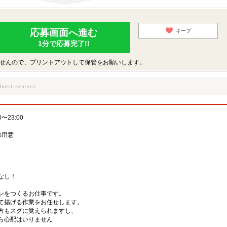
応募画面へ進む
キープ
1分で応募完了!!
せんので、プリントアウトして保管をお願いします。
23:00
の用意
なし！
キンをつくるお仕事です。
て揚げる作業をお任せします。
方もスグに覚えられますし、
ら心配はいりません