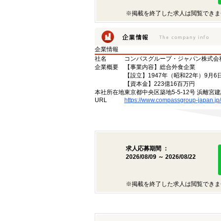
※掲載を終了した求人は閲覧できま
企業情報
社名
コンパスグループ・ジャパン株式会
企業概要
【事業内容】総合外食企業
【設立】1947年（昭和22年）9月6
【資本金】223億16百万円
本社所在地
東京都中央区築地5-5-12号 浜離宮建
URL
https://www.compassgroup-japan.jp/
求人応募期間 ：
2026/08/09 ～ 2026/08/22
※掲載を終了した求人は閲覧できま