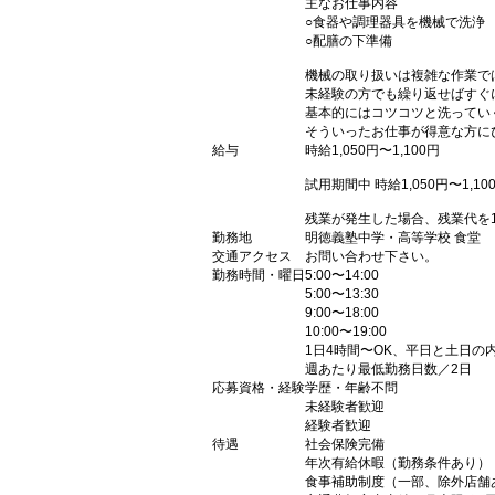
主なお仕事内容
○食器や調理器具を機械で洗浄
○配膳の下準備
機械の取り扱いは複雑な作業で
未経験の方でも繰り返せばすぐ
基本的にはコツコツと洗ってい
そういったお仕事が得意な方に
給与
時給1,050円〜1,100円
試用期間中 時給1,050円〜1,1
残業が発生した場合、残業代を
勤務地
明徳義塾中学・高等学校 食堂 
交通アクセス
お問い合わせ下さい。
勤務時間・曜日
5:00〜14:00
5:00〜13:30
9:00〜18:00
10:00〜19:00
1日4時間〜OK、平日と土日の内
週あたり最低勤務日数／2日
応募資格・経験
学歴・年齢不問
未経験者歓迎
経験者歓迎
待遇
社会保険完備
年次有給休暇（勤務条件あり）
食事補助制度（一部、除外店舗