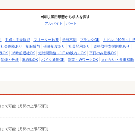
同じ雇用形態から求人を探す
アルバイト
パート
中
主婦・主夫歓迎
フリーター歓迎
学歴不問
ブランクOK
ミドル（40代～）
社会保険あり
制服貸与
研修制度あり
社員登用あり
資格取得支援制度あり
務OK
16時前退社OK
短時間勤務（1日4h以内）OK
平日のみ勤務OK
禁煙・分煙
車通勤OK
バイク通勤OK
副業・WワークOK
まかない・食事補助
7割まで可能（月間の上限3万円）
7割まで可能（月間の上限3万円）