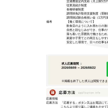
交通費規定内支給（月上限5万
従業員紹介制度
各種研修制度
調理師免許取得支援制度（受験
調理師試験合格祝い金（1万円
備考
【働く環境について】
飲食店のように入れ替わりの激
自然と顔なじみができ、仕事の
落ち着いた雰囲気で働けるため
家庭や子育てとの両立もしやす
安定した環境で、日々の仕事を
求人応募期間 ：
2026/08/09 ～ 2026/08/22
※掲載を終了した求人は閲覧できま
応募情報
応募方法
「応募する」ボタン又はお電話にて
こちらより折り返しご連絡をさせて