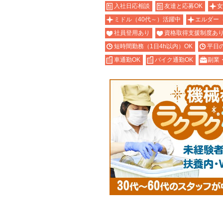
入社日応相談
友達と応募OK
女
ミドル（40代～）活躍中
エルダー
社員登用あり
資格取得支援制度あ
短時間勤務（1日4h以内）OK
平日
車通勤OK
バイク通勤OK
副業