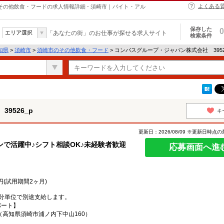
よくある
のその他飲食・フードの求人情報詳細 - 須崎市｜バイト・アル
保存した
0
エリア選択
「あなたの街」のお仕事が探せる求人サイト
検索条件
知県
>
須崎市
>
須崎市のその他飲食・フード
> コンパスグループ・ジャパン株式会社 395
9526_p
キ
更新日：2026/08/09 ※更新日時点
ンで活躍中♪シフト相談OK♪未経験者歓迎
応募画面へ進
0円(試用期間2ヶ月)
分単位で別途支給します。
パート】
（高知県須崎市浦ノ内下中山160）