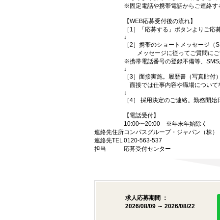
※固定電話や携帯電話からご連絡す
【WEB応募受付後の流れ】
［1］「応募する」ボタンよりご応募
↓
［2］携帯のショートメッセージ（
メッセージに従ってご質問にご回
※携帯電話番号の登録不備等、SM
↓
［3］面接実施。履歴書（写真貼付
面接では仕事内容や職場について
↓
［4］ 採用決定のご連絡。勤務開
【電話受付】
10:00〜20:00 ※年末年始除く
連絡先住所
コンパスグループ・ジャパン（株） （
連絡先TEL
0120-563-537
担当
応募受付センター
求人応募期間 ：
2026/08/09 ～ 2026/08/22