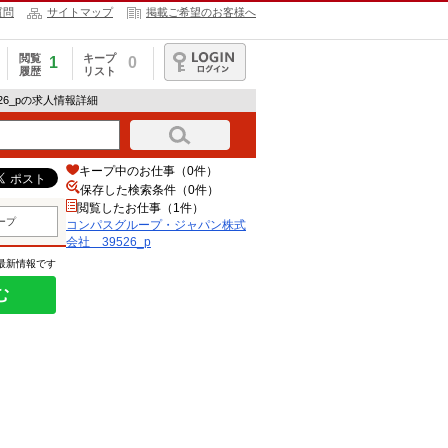
質問
サイトマップ
掲載ご希望のお客様へ
閲覧
キープ
1
0
履歴
リスト
ログイン
26_pの求人情報詳細
キープ中のお仕事（0件）
保存した検索条件（
0
件）
閲覧したお仕事（1件）
ープ
コンパスグループ・ジャパン株式
会社 39526_p
の最新情報です
む