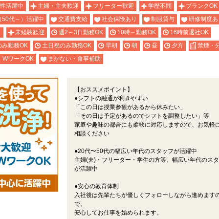
性活躍中
主婦・主夫歓迎
フリーター歓迎
学歴不問
ブランクOK
（50代～）活躍中
交通費支給
社会保険あり
制服貸与
研修制度あ
り
未経験歓迎
週2～3日勤務OK
10時～勤務OK
16時前退社OK
のみ勤務OK
土日祝のみ勤務OK
早朝
朝
昼
夕方
禁煙・
・WワークOK
まかない・食事補助
【おススメポイント】
●シフトの融通が利きやすい
「この日は授業参観があるから休みたい」
「その日は予定があるのでシフトを調整したい」等
家庭や趣味の都合にも柔軟に対応しますので、お気軽
相談ください
●20代〜50代の幅広い年代のスタッフが活躍中
主婦(夫)・フリーター・学生の方等、幅広い年代のス
が活躍中
●安心の教育体制
入社後は先輩たちが優しくフォローしながら進めます
で、
安心してお仕事を始められます。