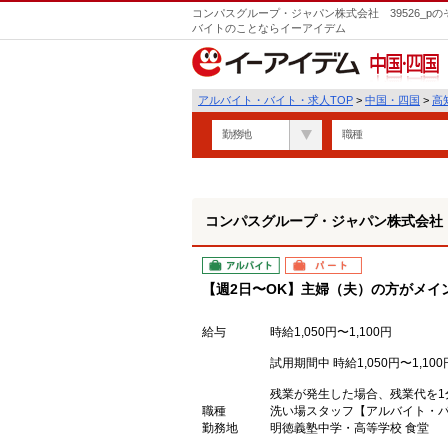
コンパスグループ・ジャパン株式会社 39526_p
バイトのことならイーアイデム
中国・四国
アルバイト・バイト・求人TOP
>
中国・四国
>
高
勤務地
職種
コンパスグループ・ジャパン株式会社 3
アルバイト
パート
【週2日〜OK】主婦（夫）の方がメイ
給与
時給1,050円〜1,100円
試用期間中 時給1,050円〜1,10
残業が発生した場合、残業代を1
職種
洗い場スタッフ【アルバイト・
勤務地
明徳義塾中学・高等学校 食堂 