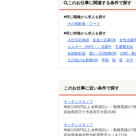
このお仕事に関連する条件で探す
同じ職種から求人を探す
その他飲食・フード
同じ特徴から求人を探す
入社日応相談
友達と応募OK
女性活躍
エルダー（50代～）活躍中
交通費支給
未経験歓迎
週2～3日勤務OK
10時～勤
土日祝のみ勤務OK
早朝
朝
昼
夕方
このお仕事に近い条件で探す
キッチンスタッフ
時給1300円以上 給料前払い：勤務実績の
高知県四万十市具同字大田3180
キッチンスタッフ
時給1200円以上 給料前払い：勤務実績の
高知県香南市野市町西野字カノ丸2159