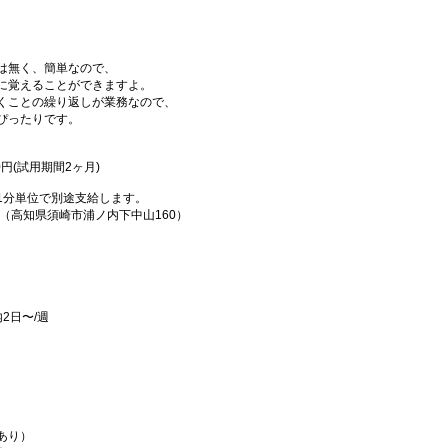
は無く、簡単なので、
に覚えることができますよ。
くことの繰り返しが業務なので、
ぴったりです。
00円(試用期間2ヶ月)
1分単位で別途支給します。
（高知県須崎市浦ノ内下中山160）
2日〜/週
あり）