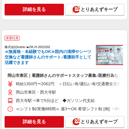
談 1件：1,500〜1,691円 ・電話支援 1件：
1,000円〜1,429円 ・ICTメール支援 1件：500円
詳細を見る
とりあえずキープ
詳細を見る
キープ
※上記金額に消費税を加えた金額をお支払いいた
します ※交通費・電話代は弊社負担。その他、支
援内容により細則あり。
派遣社員
株式会社ニッソーネット岡山支社
一般病院の看護助手（無資格可）
派遣社員
初任者以上：時給1450円〜1812円 無資格の
株式会社kotrio /●OK-H-2021032
方：時給1350円〜1687円
≪無資格・未経験でもOK≫院内の清掃やシーツ
岡山県岡山市東区
交換など看護師さんのサポート♪看護助手として
活躍できます
詳細を見る
キープ
岡山市東区｜看護師さんのサポートスタッフ募集♪医療行為なし
派遣社員
時給1350円〜2062円 ＜日払い有/週払い有/交通費全支給(ガ
株式会社ニッソーネット岡山支社
岡山市東区・西大寺駅
クリニックの看護助手（資格必須）
西大寺駅⇒車で5分ほど ◆ガソリン代支給
初任者以上：時給1450円〜1812円
岡山県岡山市東区
≪シフト制/実働8時間≫ 週3〜OK 希望シフト制 [例] ・08:00 〜 17
詳細を見る
詳細を見る
キープ
とりあえずキープ