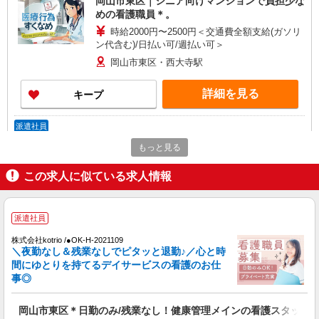
岡山市東区｜シニア向けマンションで負担少な
めの看護職員＊。
時給2000円〜2500円＜交通費全額支給(ガソリ
ン代含む)/日払い可/週払い可＞
岡山市東区・西大寺駅
詳細を見る
キープ
派遣社員
株式会社kotrio /●OK-H-2021209
もっと見る
岡山市東区＊看護助手＊日払いOK！推し活の
軍資金も即ゲット◎
この求人に似ている求人情報
時給1350円〜2062円 ＜日払い有/週払い有/交
通費全支給(ガソリン代含む)＞
派遣社員
岡山市東区・西大寺駅
株式会社kotrio /●OK-H-2021109
詳細を見る
＼夜勤なし＆残業なしでピタッと退勤♪／心と時
キープ
間にゆとりを持てるデイサービスの看護のお仕
事◎
派遣社員
株式会社kotrio /●OK-H-2021257
岡山市東区＊日勤のみ/残業なし！健康管理メインの看護スタッフ
≪日払いOK！≫病院の看護助手＊即日勤務も