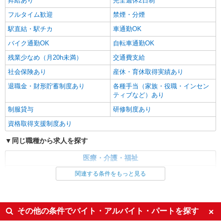
昇給あり
完全週休2日制
フルタイム歓迎
禁煙・分煙
駅直結・駅チカ
車通勤OK
バイク通勤OK
自転車通勤OK
残業少なめ（月20h未満）
交通費支給
社会保険あり
産休・育休取得実績あり
退職金・財形貯蓄制度あり
各種手当（家族・役職・インセン
ティブなど）あり
制服貸与
研修制度あり
資格取得支援制度あり
同じ職種から求人を探す
医療・介護・福祉
看護師・保健師・看護助手・助産師
関連する条件をもっと見る
同じ特徴から求人を探す
未経験歓迎
ミドル（40代～）活躍中
その他の条件でバイト・アルバイト・パートを探す