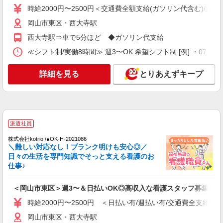
可能♪
時給2000円〜2500円＜交通費全額支給(ガソリン代含む)/日払
時給1350円〜2062円 ＜日払い有/週払い有/交
岡山市東区・西大寺駅
通費全支給(ガソリン代含む)＞
西大寺駅⇒車で5分ほど ◆ガソリン代支給
岡山市東区・西大寺駅
≪シフト制/実働8時間≫ 週3〜OK 希望シフト制 [例] ・07:00 〜 16
詳細を見る
キープ
詳細を見る
とりあえずキープ
派遣社員
株式会社kotrio /●OK-H-1993604
≪日払いOK！≫病院の看護助手＊即日勤務も
可能♪
派遣社員
時給1350円〜2062円 ＜日払い有/週払い有/交
通費全支給(ガソリン代含む)＞
株式会社kotrio /●OK-H-2021086
＼難しい対応なし！ブランク明けも安心◎／
岡山市東区・西大寺駅
日々の生活を専門知識でそっと支える看護のお
仕事♪
詳細を見る
キープ
＜岡山市東区＞週3〜＆日払いOK◎高収入な看護スタッフ募集！
派遣社員
職業紹介
時給2000円〜2500円 ＜日払い有/週払い有/交通費全支給(ガ
株式会社リオン
病院における看護助手（ナースエイド）
岡山市東区・西大寺駅