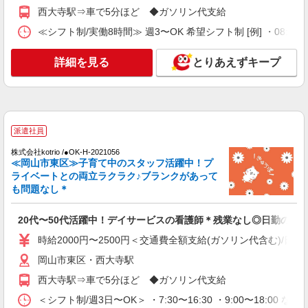
時給1150円
西大寺駅⇒車で5分ほど ◆ガソリン代支給
岡山県岡山市東区
≪シフト制/実働8時間≫ 週3〜OK 希望シフト制 [例] ・08:00 〜 17
詳細を見る
キープ
詳細を見る
とりあえずキープ
アルバイト
パート
アスケア訪問入浴 岡山東
看護師（訪問入浴）
派遣社員
時給1635円
アスケア訪問入浴 岡山東 岡山県岡山市東区
株式会社kotrio /●OK-H-2021056
≪岡山市東区≫子育て中のスタッフ活躍中！プ
西大寺上１丁目４-５セジュールPART2 101号室
ライベートとの両立ラクラク♪ブランクがあって
も問題なし＊
詳細を見る
キープ
20代〜50代活躍中！デイサービスの看護師＊残業なし◎日勤のみ
業務委託
SOMPOヘルスサポート株式会社 全支援対応コース
時給2000円〜2500円＜交通費全額支給(ガソリン代含む)/日払
保健師・管理栄養士 特定保健指導
岡山市東区・西大寺駅
報酬：出来高制 報酬額（消費税抜き）： ・事
西大寺駅⇒車で5分ほど ◆ガソリン代支給
業所一括面談(対面) 1日：10,000円〜14,716円 ・
個別訪問(対面) 1件：4,286円〜5,239円 ・遠隔面
＜シフト制/週3日〜OK＞ ・7:30〜16:30 ・9:00〜18:00 な
【活動エリア】岡山県岡山市東区及びその周辺