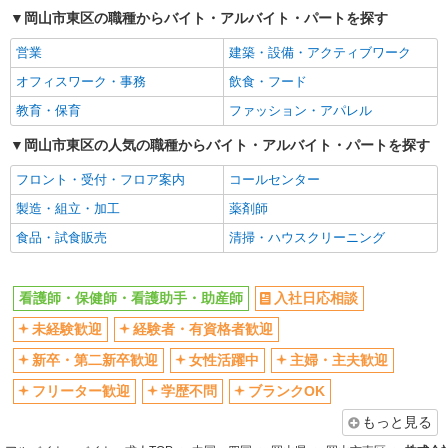
ボーナス・賞与あり
車通勤OK
岡山市東区の職種からバイト・アルバイト・パートを探す
交通費支給
社会保険あり
営業
建築・設備・アクティブワーク
産休・育休取得実績あり
オフィスワーク・事務
飲食・フード
教育・保育
ファッション・アパレル
岡山市東区の人気の職種からバイト・アルバイト・パートを探す
フロント・受付・フロア案内
コールセンター
製造・組立・加工
薬剤師
食品・試食販売
清掃・ハウスクリーニング
看護師・保健師・看護助手・助産師
入社日応相談
未経験歓迎
経験者・有資格者歓迎
新卒・第二新卒歓迎
女性活躍中
主婦・主夫歓迎
フリーター歓迎
学歴不問
ブランクOK
もっと見る