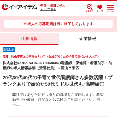
中国・四国
の求人
▼エリア変更
この求人の応募期間は既に終了しております。
仕事情報
企業情報
派遣社員
職種：岡山市東区のサ高住＊シフト融通が利くため子育て世代から大人気♪
株式会社kotrio /●OK-H-1896068の看護師・保健師・看護助手・助
産師の求人情報詳細（派遣社員） - 岡山市東区
20代30代40代の子育て世代看護師さん多数活躍！ブ
ランクありで始めた50代ミドル世代も♪高時給◎
弊社ではあなたにピッタリの職場をご案内します。希望
勤務地や曜日・時間などお気軽にご相談ください。担
当...