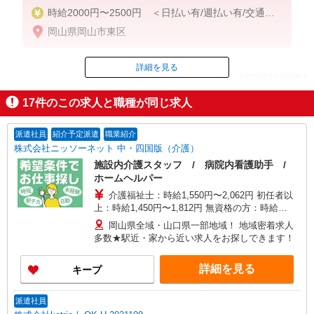
時給2000円〜2500円 ＜日払い有/週払い有/交通費
全支給(ガソリン代含む)＞
岡山県岡山市東区
詳細を見る
ID：AE0527648884
17
件のこの求人と職種が同じ求人
掲載期間終了
派遣社員
紹介予定派遣
職業紹介
株式会社ニッソーネット 中・四国版（介護）
施設内介護スタッフ / 病院内看護助手 /
ホームヘルパー
介護福祉士：時給1,550円〜2,062円 初任者以
上：時給1,450円〜1,812円 無資格の方：時給
1,350円〜1,687円 ※給与幅は勤務先による +交通
岡山県全域・山口県一部地域！ 地域密着求人
費、諸手当（勤務先による） +0円で介護資格が取
多数★駅近・家から近い求人をお探しできます！
れる （別途規定） ★給与日払い制度あり！
詳細を見る
キープ
派遣社員