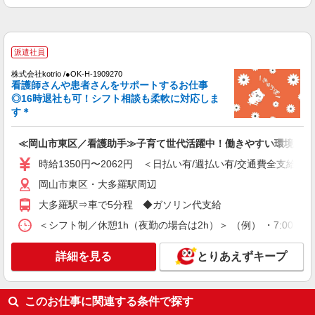
派遣社員
株式会社ニッソーネット岡山支社
クリニックの看護助手（無資格可）
派遣社員
初任者以上：時給1450円〜1812円 無資格の
方：時給1350円〜1687円
株式会社kotrio /●OK-H-1909270
看護師さんや患者さんをサポートするお仕事
岡山県岡山市東区
◎16時退社も可！シフト相談も柔軟に対応しま
す＊
詳細を見る
キープ
≪岡山市東区／看護助手≫子育て世代活躍中！働きやすい環境♪
時給1350円〜2062円 ＜日払い有/週払い有/交通費全支給(ガ
岡山市東区・大多羅駅周辺
大多羅駅⇒車で5分程 ◆ガソリン代支給
＜シフト制／休憩1h（夜勤の場合は2h）＞ （例） ・7:00〜16:0
詳細を見る
とりあえずキープ
このお仕事に関連する条件で探す