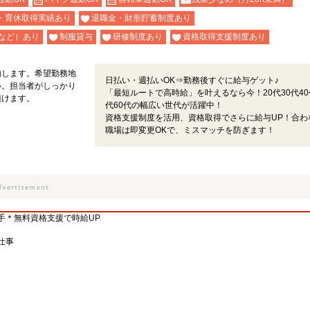
・育休取得実績あり
退職金・財形貯蓄制度あり
など）あり
制服貸与
研修制度あり
資格取得支援制度あり
内します。希望勤務地
日払い・週払いOK⇒勤務後すぐに給与ゲット♪
い。担当者がしっかり
「最短ルートで高時給」を叶えるなら今！20代30代40
頂けます。
代60代の幅広い世代が活躍中！
資格支援制度を活用、資格取得でさらに給与UP！合わ
職場は即変更OKで、ミスマッチを防ぎます！
手＊無料資格支援で時給UP
仕事