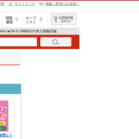
質問
サイトマップ
掲載ご希望のお客様へ
閲覧
キープ
0
0
履歴
リスト
ログイン
trio /●OK-H-1868312の求人情報詳細
無理なく