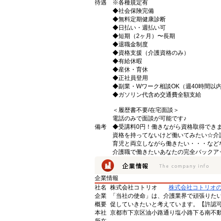
待遇
※各種規定有
◆社会保険完備
◆無料定期健康診断
◆日払い・週払い可
◆短期（2ヶ月）〜長期
◆退職金制度
◆資格支援（介護資格のみ）
◆有給休暇
◆産休・育休
◆正社員登用
◆副業・Wワーク相談OK（週40時間以
◆ガソリン代含め交通費全額支給
＜履歴書不要/在宅面談＞
電話のみで面談が可能です♪
備考
◆受講料0円！働きながら資格取得でき
資格を持ってないけど働いてみたい☆介
育児と両立しながら働きたい・・・など
介護職で働きたいあなたの完全バックア
企業情報
社名
株式会社コトリオ
株式会社コトリオ
企業
「当社の使命」は、介護業界で頑張りた
概要
促していきたいと考えています。【許認可番号】
本社
京都市下京区油小路通り塩小路下る南不動