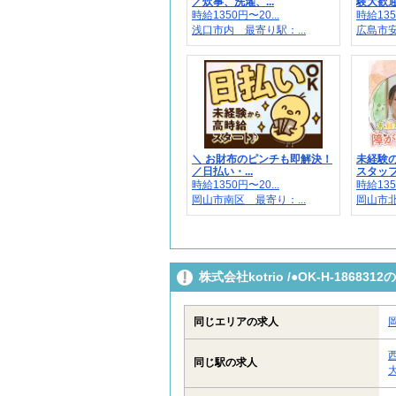
／炊事、洗濯、...
験大歓迎
時給1350円〜20...
時給135
浅口市内 最寄り駅：...
広島市安
＼ お財布のピンチも即解決！
未経験の
／日払い・...
スタッフが
時給1350円〜20...
時給135
岡山市南区 最寄り：...
岡山市
株式会社kotrio /●OK-H-186
同じエリアの求人
同じ駅の求人