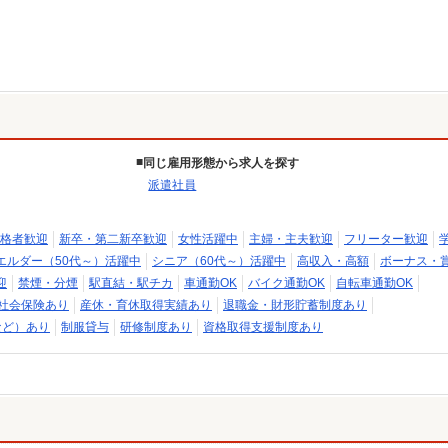
同じ雇用形態から求人を探す
派遣社員
格者歓迎
新卒・第二新卒歓迎
女性活躍中
主婦・主夫歓迎
フリーター歓迎
エルダー（50代～）活躍中
シニア（60代～）活躍中
高収入・高額
ボーナス・
迎
禁煙・分煙
駅直結・駅チカ
車通勤OK
バイク通勤OK
自転車通勤OK
社会保険あり
産休・育休取得実績あり
退職金・財形貯蓄制度あり
など）あり
制服貸与
研修制度あり
資格取得支援制度あり