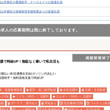
岡山市東区の看護助手・ナースエイドの派遣社員
岡山市東区の資格取得支援制度ありの派遣社員
の求人の応募期間は既に終了しております。
援で時給UP！無駄なく稼いで私生活も
有/週払い有/交通費全支給(ガソリン代含む)＞
看護助手＊無料資格支援で時給UP
者・有資格者歓迎
新卒・第二新卒歓迎
女性活躍中
主婦・主夫歓迎
ンクOK
ミドル（40代～）活躍中
エルダー（50代～）活躍中
高額
ボーナス・賞与あり
昇給あり
完全週休2日制
フルタイム歓
通勤OK
バイク通勤OK
自転車通勤OK
残業少なめ（月20h未満）