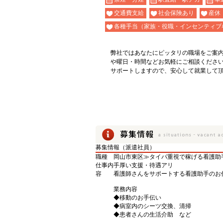
交通費支給
社会保険あり
産休
各種手当（家族・役職・インセンティブ
弊社ではあなたにピッタリの職場をご案
や曜日・時間などお気軽にご相談くださ
サポートしますので、安心して就業して
募集情報（派遣社員）
職種
岡山市東区≫タイパ重視で稼げる看護助
仕事内
手厚い支援・待遇アリ
容
看護師さんをサポートする看護助手のお
業務内容
◆移動のお手伝い
◆病室内のシーツ交換、清掃
◆患者さんの生活介助 など