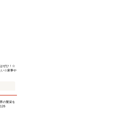
はぜひ！☆
たい☆家事や
界の繁栄を
126