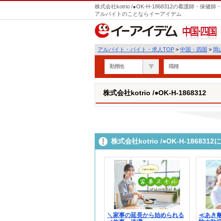
株式会社kotrio /●OK-H-1868312の看護師
アルバイトのことならイーアイデム
中国・四国
アルバイト・バイト・求人TOP
>
中国・四国
>
岡
勤務地
職種
株式会社kotrio /●OK-H-1868312
株式会社kotrio /●OK-H-186
＼家事の延長から始められる
≪あき