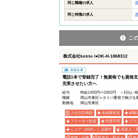
同じ職種の求人
同じ特徴の求人
こ
株式会社kotrio /●OK-H-1868312
派遣社員
電話1本で登録完了！無資格でも資格支
充実させたい方へ
給与
時給1450円〜2062円 ＜日払い
職種
岡山市東区≫タイパ重視で稼げる
勤務地
岡山市東区
入社日応相談
未経験歓迎
経験
フリーター歓迎
学歴不問
ブラ
シニア（60代～）活躍中
高収入・
禁煙・分煙
駅直結・駅チカ
車