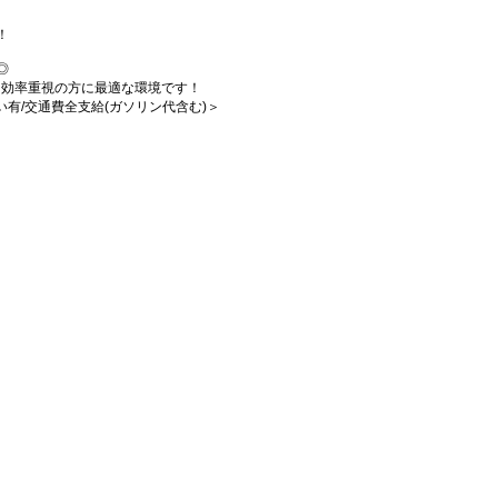
！
◎
、効率重視の方に最適な環境です！
払い有/交通費全支給(ガソリン代含む)＞