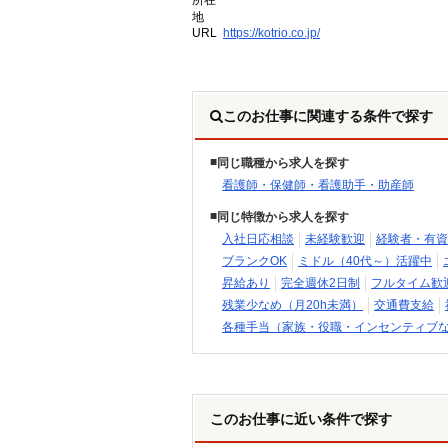
所在
地
URL
https://kotrio.co.jp/
このお仕事に関連する条件で探す
同じ職種から求人を探す
看護師・保健師・看護助手・助産師
同じ特徴から求人を探す
入社日応相談
未経験歓迎
経験者・有資
ブランクOK
ミドル（40代～）活躍中
昇給あり
完全週休2日制
フルタイム歓
残業少なめ（月20h未満）
交通費支給
各種手当（家族・役職・インセンティブ
このお仕事に近い条件で探す