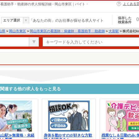
よくある
・保健師・看護助手・助産師の求人情報詳細 - 岡山市東区｜バイト・
保存した
0
エリア選択
「あなたの街」のお仕事が探せる求人サイト
検索条件
山県
>
岡山市東区
>
岡山市東区の看護師・保健師・看護助手・助産師
>
大富駅
> 株式会社ko
8312に関連する他の求人をもっと見る
亀山駅≫無資格・未経
身体を動かすのが好きな方歓
残業なし＆日勤のみ♪