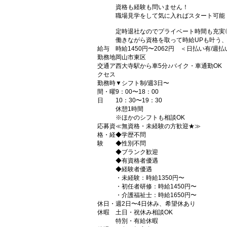
資格も経験も問いません！
職場見学をして気に入ればスタート可能
定時退社なのでプライベート時間も充実
働きながら資格を取って時給UPも叶う
給与
時給1450円〜2062円 ＜日払い有/週
勤務地
岡山市東区
交通ア
西大寺駅から車5分♪バイク・車通勤OK
クセス
勤務時
▼シフト制/週3日〜
間・曜
9：00〜18：00
日
10：30〜19：30
休憩1時間
※ほかのシフトも相談OK
応募資
≪無資格・未経験の方歓迎★≫
格・経
◆学歴不問
験
◆性別不問
◆ブランク歓迎
◆有資格者優遇
◆経験者優遇
・未経験：時給1350円〜
・初任者研修：時給1450円〜
・介護福祉士：時給1650円〜
休日・
週2日〜4日休み、希望休あり
休暇
土日・祝休み相談OK
特別・有給休暇