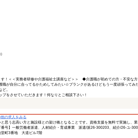
内）
ます！＜＜実務者研修や介護福祉士講座など＞＞ ◆介護職が初めての方・不安な方
護職が自分に合ってるかためしてみたい☆ブランクがあるけどもう一度頑張ってみ
など。
ップをさせていただきます！何なりとご相談下さい！
の他の求人をみる
いと思う志高い方と施設様との架け橋となることです。資格支援を無料で実施し、業
一般労働者派遣、人材紹介・育成事業 派遣/派26-300203、紹介/26-ユ-300
堂町3番地 大道ビル7階