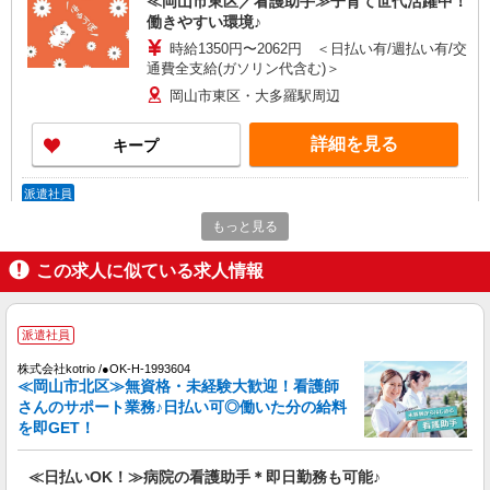
≪岡山市東区／看護助手≫子育て世代活躍中！
働きやすい環境♪
時給1350円〜2062円 ＜日払い有/週払い有/交
通費全支給(ガソリン代含む)＞
岡山市東区・大多羅駅周辺
詳細を見る
キープ
派遣社員
株式会社kotrio /●OK-H-2021056
もっと見る
20代〜50代活躍中！デイサービスの看護師＊
残業なし◎日勤のみ
この求人に似ている求人情報
時給2000円〜2500円＜交通費全額支給(ガソリ
ン代含む)/日払い可/週払い可＞
派遣社員
岡山市東区・西大寺駅
株式会社kotrio /●OK-H-1993604
詳細を見る
≪岡山市北区≫無資格・未経験大歓迎！看護師
キープ
さんのサポート業務♪日払い可◎働いた分の給料
を即GET！
派遣社員
株式会社kotrio /●OK-H-2021032
≪日払いOK！≫病院の看護助手＊即日勤務も可能♪
岡山市東区｜看護師さんのサポートスタッフ募