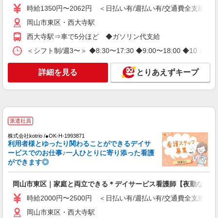
集♪医療行為なし
時給1350円〜2062円 ＜日払い有/週払い有/交通費全支給(ガ
時給1350円〜2062円 ＜日払い有/週払い有/交
岡山市東区・西大寺駅
通費全支給(ガソリン代含む)＞
西大寺駅⇒車で5分ほど ◆ガソリン代支給
岡山市東区・西大寺駅
＜シフト制/週3〜＞ ◆8:30〜17:30 ◆9:00〜18:00 ◆10
詳細を見る
キープ
詳細を見る
とりあえずキープ
派遣社員
株式会社kotrio /●OK-H-2021109
岡山市東区＊日勤のみ/残業なし！健康管理メ
インの看護スタッフ
派遣社員
時給2000円〜2500円＜交通費全額支給(ガソリ
ン代含む)/日払い可/週払い可＞
株式会社kotrio /●OK-H-1993871
利用者様とゆったり関わることができるデイサ
岡山市東区・西大寺駅
ービスでのお仕事♪一人ひとりに寄り添った看護
ができます◎
詳細を見る
キープ
岡山市東区｜家庭と両立できる＊デイサービス看護師【夜勤なし】
派遣社員
職業紹介
時給2000円〜2500円 ＜日払い有/週払い有/交通費全支給(ガ
株式会社リオン
病院における看護助手（ナースエイド）
岡山市東区・西大寺駅