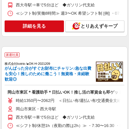
時給1150円
西大寺駅⇒車で5分ほど ◆ガソリン代支給
岡山県岡山市東区
≪シフト制/実働8時間≫ 週3〜OK 希望シフト制 [例] ・07:00 〜 16
詳細を見る
キープ
詳細を見る
とりあえずキープ
アルバイト
パート
アスケア訪問入浴 岡山東
看護師（訪問入浴）
派遣社員
時給1635円
アスケア訪問入浴 岡山東 岡山県岡山市東区
株式会社kotrio /●OK-H-2021209
がんばった分がすぐお財布にチャリン♪急な出費
西大寺上１丁目４-５セジュールPART2 101号室
も安心！推しのために働こう！無資格・未経験
歓迎◎
詳細を見る
キープ
岡山市東区＊看護助手＊日払いOK！推し活の軍資金も即ゲット◎
業務委託
SOMPOヘルスサポート株式会社 全支援対応コース
時給1350円〜2062円 ＜日払い有/週払い有/交通費全支給(ガ
保健師・管理栄養士 特定保健指導
岡山市東区・西大寺駅
報酬：出来高制 報酬額（消費税抜き）： ・事
西大寺駅⇒車で5分ほど ◆ガソリン代支給
業所一括面談(対面) 1日：10,000円〜14,716円 ・
個別訪問(対面) 1件：4,286円〜5,239円 ・遠隔面
≪シフト制/休憩1h（夜勤の際は2h）≫ ・7:30〜16:30 ・9:00
【活動エリア】岡山県岡山市東区及びその周辺