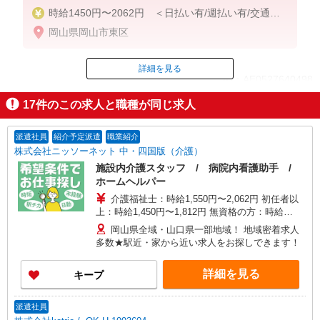
時給1450円〜2062円 ＜日払い有/週払い有/交通費
全支給(ガソリン代含む)＞
岡山県岡山市東区
詳細を見る
ID：AE0527640498
17
件のこの求人と職種が同じ求人
掲載期間終了
派遣社員
紹介予定派遣
職業紹介
株式会社ニッソーネット 中・四国版（介護）
施設内介護スタッフ / 病院内看護助手 /
ホームヘルパー
介護福祉士：時給1,550円〜2,062円 初任者以
上：時給1,450円〜1,812円 無資格の方：時給
1,350円〜1,687円 ※給与幅は勤務先による +交通
岡山県全域・山口県一部地域！ 地域密着求人
費、諸手当（勤務先による） +0円で介護資格が取
多数★駅近・家から近い求人をお探しできます！
れる （別途規定） ★給与日払い制度あり！
詳細を見る
キープ
派遣社員