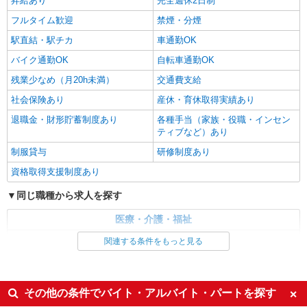
昇給あり
完全週休2日制
フルタイム歓迎
禁煙・分煙
駅直結・駅チカ
車通勤OK
バイク通勤OK
自転車通勤OK
残業少なめ（月20h未満）
交通費支給
社会保険あり
産休・育休取得実績あり
退職金・財形貯蓄制度あり
各種手当（家族・役職・インセン
ティブなど）あり
制服貸与
研修制度あり
資格取得支援制度あり
同じ職種から求人を探す
医療・介護・福祉
看護師・保健師・看護助手・助産師
関連する条件をもっと見る
同じ特徴から求人を探す
未経験歓迎
ミドル（40代～）活躍中
その他の条件でバイト・アルバイト・パートを探す