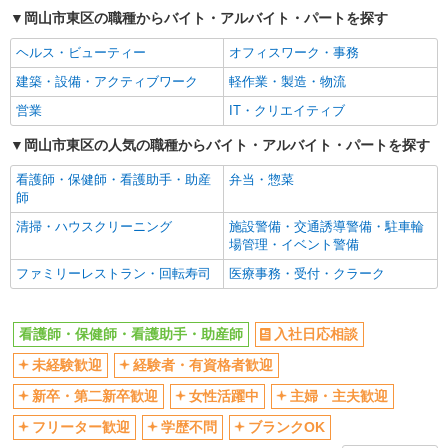
ボーナス・賞与あり
車通勤OK
岡山市東区の職種からバイト・アルバイト・パートを探す
交通費支給
社会保険あり
ヘルス・ビューティー
オフィスワーク・事務
産休・育休取得実績あり
建築・設備・アクティブワーク
軽作業・製造・物流
営業
IT・クリエイティブ
岡山市東区の人気の職種からバイト・アルバイト・パートを探す
看護師・保健師・看護助手・助産
弁当・惣菜
師
清掃・ハウスクリーニング
施設警備・交通誘導警備・駐車輪
場管理・イベント警備
ファミリーレストラン・回転寿司
医療事務・受付・クラーク
看護師・保健師・看護助手・助産師
入社日応相談
未経験歓迎
経験者・有資格者歓迎
新卒・第二新卒歓迎
女性活躍中
主婦・主夫歓迎
フリーター歓迎
学歴不問
ブランクOK