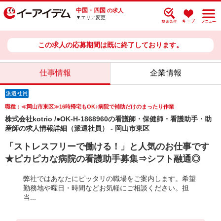
中国・四国
の求人
▼エリア変更
この求人の応募期間は既に終了しております。
仕事情報
企業情報
派遣社員
職種：≪岡山市東区≫16時帰宅もOK♪病院で補助だけのまったり作業
株式会社kotrio /●OK-H-1868960の看護師・保健師・看護助手・助
産師の求人情報詳細（派遣社員） - 岡山市東区
「ストレスフリーで働ける！」と人気のお仕事です
★ピカピカな病院の看護助手募集⇒シフト融通◎
弊社ではあなたにピッタリの職場をご案内します。希望
勤務地や曜日・時間などお気軽にご相談ください。担
当...