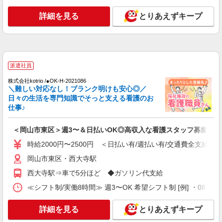
談 1件：1,500〜1,691円 ・電話支援 1件：
1,000円〜1,429円 ・ICTメール支援 1件：500円
詳細を見る
とりあえずキープ
詳細を見る
キープ
※上記金額に消費税を加えた金額をお支払いいた
します ※交通費・電話代は弊社負担。その他、支
援内容により細則あり。
派遣社員
株式会社ニッソーネット岡山支社
クリニックの看護助手（無資格可）
派遣社員
初任者以上：時給1450円〜1812円 無資格の
株式会社kotrio /●OK-H-2021086
方：時給1350円〜1687円
＼難しい対応なし！ブランク明けも安心◎／
岡山県岡山市東区
日々の生活を専門知識でそっと支える看護のお
仕事♪
詳細を見る
キープ
＜岡山市東区＞週3〜＆日払いOK◎高収入な看護スタッフ募集！
派遣社員
時給2000円〜2500円 ＜日払い有/週払い有/交通費全支給(ガ
株式会社ニッソーネット岡山支社
岡山市東区・西大寺駅
一般病院の看護助手（無資格可）
西大寺駅⇒車で5分ほど ◆ガソリン代支給
初任者以上：時給1450円〜1812円 無資格の
方：時給1350円〜1687円
≪シフト制/実働8時間≫ 週3〜OK 希望シフト制 [例] ・08:00 〜 17
岡山県岡山市東区
詳細を見る
とりあえずキープ
詳細を見る
キープ