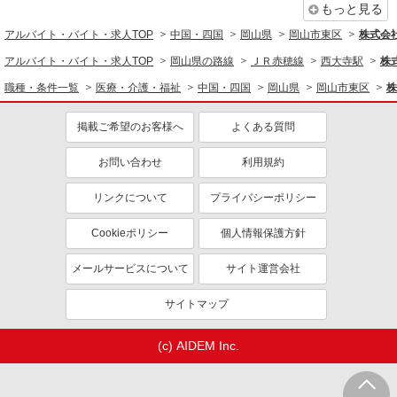
もっと見る
アルバイト・バイト・求人TOP
中国・四国
岡山県
岡山市東区
株式会社k
アルバイト・バイト・求人TOP
岡山県の路線
ＪＲ赤穂線
西大寺駅
株式
職種・条件一覧
医療・介護・福祉
中国・四国
岡山県
岡山市東区
株
掲載ご希望のお客様へ
よくある質問
お問い合わせ
利用規約
リンクについて
プライバシーポリシー
Cookieポリシー
個人情報保護方針
メールサービスについて
サイト運営会社
サイトマップ
(c) AIDEM Inc.