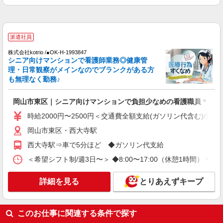
派遣社員
株式会社ニッソーネット岡山支社
派遣社員
クリニックの看護助手（資格必須）
初任者以上：時給1450円〜1812円
株式会社kotrio /●OK-H-1993847
シニア向けマンションで看護師業務◎健康管
岡山県岡山市東区
理・日常観察がメインなのでブランクがある方
も無理なく勤務♪
詳細を見る
キープ
岡山市東区｜シニア向けマンションで負担少なめの看護職員＊。
時給2000円〜2500円＜交通費全額支給(ガソリン代含む)/日払
岡山市東区・西大寺駅
西大寺駅⇒車で5分ほど ◆ガソリン代支給
＜希望シフト制/週3日〜＞ ◆8:00〜17:00（休憩1時間） ◆9
詳細を見る
とりあえずキープ
このお仕事に関連する条件で探す