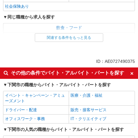
社会保険あり
同じ職種から求人を探す
飲食・フード
調理・調理補助・調理師
関連する条件をもっと見る
同じ特徴から求人を探す
未経験歓迎
週2～3日勤務OK
ID：AE0727490375
短時間勤務（1日4h以内）OK
車通勤OK
その他の条件でバイト・アルバイト・パートを探す
扶養内勤務OK
交通費支給
下関市の職種からバイト・アルバイト・パートを探す
社会保険あり
イベント・キャンペーン・アミュ
医療・介護・福祉
ーズメント
ドライバー・配達
販売・接客サービス
オフィスワーク・事務
IT・クリエイティブ
下関市の人気の職種からバイト・アルバイト・パートを探す