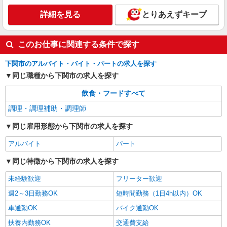
すき家の店舗スタッフ（接客・調理・清掃な
ど）
詳細を見る
とりあえずキープ
時給1,050円 ※22:00〜翌5:00：時給1,313円 ※
高校生時給1,043円 ※早朝手当（5:00〜9:00）時給
このお仕事に関連する条件で探す
＋150円
山口県下関市稗田西町10-13
下関市のアルバイト・バイト・パートの求人を探す
詳細を見る
キープ
同じ職種から下関市の求人を探す
飲食・フードすべて
調理・調理補助・調理師
同じ雇用形態から下関市の求人を探す
アルバイト
パート
同じ特徴から下関市の求人を探す
未経験歓迎
フリーター歓迎
週2～3日勤務OK
短時間勤務（1日4h以内）OK
車通勤OK
バイク通勤OK
扶養内勤務OK
交通費支給