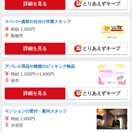
詳細を見る
とりあえずキープ
アルバイト
パート
コンパスグループ・ジャパン株式会社 39663_p
スーパー資材の仕分け作業スタッフ
調理員【アルバイト・パート】
時給 1,350円
時給1,100円以上 試用期間中 時給1,100円以上
船橋市
(試用期間2ヶ月) 残業が発生した場合、残業代を1
分単位で別途支給します。
野村病院 （山口県下関市横野１０３８?１）
詳細を見る
とりあえずキープ
詳細を見る
キープ
アパレル用品や雑貨のピッキング検品
アルバイト
パート
時給 1,200円〜1,500円
コンパスグループ・ジャパン株式会社 63136_p
柏市
調理師【アルバイト・パート】
時給1,200円以上 試用期間中 時給1,200円以上
詳細を見る
とりあえずキープ
(試用期間2ヶ月) 残業が発生した場合、残業代を1
分単位で別途支給します。
下関病院職員食堂 （山口県下関市富任町6-
18-18）
マンションの受付・案内スタッフ
時給 2,000円
詳細を見る
キープ
渋谷区