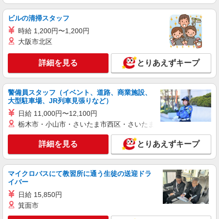
詳細を見る
キープ
ビルの清掃スタッフ
アルバイト
パート
時給 1,200円〜1,200円
コンパスグループ・ジャパン株式会社 22067_p
大阪市北区
調理員【アルバイト・パート】
時給1,200円以上 試用期間中 時給1,200円以上
詳細を見る
とりあえずキープ
(試用期間2ヶ月) 残業が発生した場合、残業代を1
分単位で別途支給します。
シマノ下関工場 （山口県下関市小月小島１丁
目４?７）
警備員スタッフ（イベント、道路、商業施設、
大型駐車場、JR列車見張りなど）
詳細を見る
キープ
日給 11,000円〜12,100円
栃木市・小山市・さいたま市西区・さいたま市岩槻区・久喜市・
アルバイト
パート
コンパスグループ・ジャパン株式会社 39667_p
詳細を見る
とりあえずキープ
調理員【アルバイト・パート】
時給1,100円以上 試用期間中 時給1,100円以上
(試用期間2ヶ月) 残業が発生した場合、残業代を1
マイクロバスにて教習所に通う生徒の送迎ドラ
分単位で別途支給します。
イバー
下関幸陽園 （山口県下関市楠乃５－５－２
８）
日給 15,850円
箕面市
詳細を見る
キープ