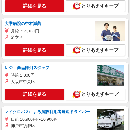
アルバイト
パート
詳細を見る
とりあえずキープ
コンパスグループ・ジャパン株式会社 63115_p
調理師【アルバイト・パート】
時給1,200円〜1,300円 試用期間中 時給1,200
大学病院の中材滅菌
円〜1,300円(試用期間2ヶ月) 残業が発生した場
月給 254,160円
合、残業代を1分単位で別途支給します。
豊松苑 （山口県下関市富任町6-17-20）
足立区
詳細を見る
キープ
詳細を見る
とりあえずキープ
アルバイト
パート
すき家 下関稗田西町店
レジ・商品陳列スタッフ
すき家の店舗スタッフ（接客・調理・清掃な
時給 1,300円
ど）
大阪市中央区
時給1,313円
山口県下関市稗田西町10-13
詳細を見る
とりあえずキープ
詳細を見る
キープ
マイクロバスによる施設利用者送迎ドライバー
日給 10,900円〜10,900円
アルバイト
パート
すき家 下関稗田西町店
神戸市須磨区