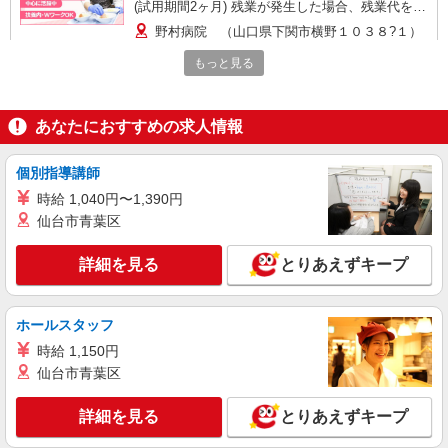
(試用期間2ヶ月) 残業が発生した場合、残業代を1
分単位で別途支給します。
野村病院 （山口県下関市横野１０３８?１）
もっと見る
詳細を見る
キープ
アルバイト
パート
あなたにおすすめの求人情報
コンパスグループ・ジャパン株式会社 63127_p
調理員【アルバイト・パート】
個別指導講師
時給1,043円〜1,200円 試用期間中 時給1,043
時給 1,040円〜1,390円
円〜1,200円(試用期間2ヶ月) 残業が発生した場
仙台市青葉区
合、残業代を1分単位で別途支給します。
下関病院 （山口県下関市富任町6-18-18）
詳細を見る
とりあえずキープ
詳細を見る
キープ
正社員
ホールスタッフ
コンパスグループ・ジャパン株式会社 63127_f
時給 1,150円
調理師【正社員】
仙台市青葉区
月給23万円以上 試用期間中 月給23万円以上
(試用期間3ヶ月) 残業が発生した場合、残業代を1
詳細を見る
とりあえずキープ
分単位で別途支給します。
下関病院 （山口県下関市富任町6-18-18）