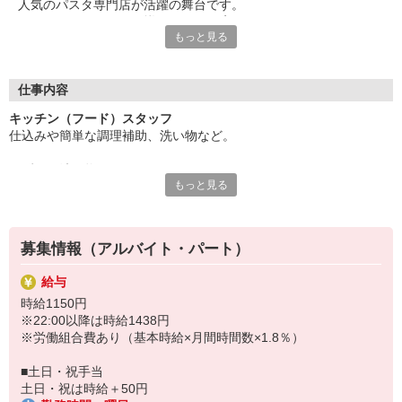
人気のパスタ専門店が活躍の舞台です。
たくさんのメニューが揃っているお店で
もっと見る
お客様に美味しさを提供しませんか？
あなたには、キッチンスタッフとしての業務をお任せします。
料理が好きな方にピッタリ◎
仕事内容
飲食店のオペレーションや調理方法が学べますよ。
キッチン（フード）スタッフ
「やってみたい！」
仕込みや簡単な調理補助、洗い物など。
そんな気持ちがあれば気軽にチャレンジしてみませんか？
ご応募お待ちしています。
まずは、洗い物や
もっと見る
メニューの種類や特徴を覚えて、
まかないはメニューのパスタやピザが50％OFFで食べられま
ソースやトッピングなどを覚えていきましょう。
す。
はじめは、先輩が丁寧に指導します。
募集情報（アルバイト・パート）
メニューにのせる具材を覚えたら、
給与
本格的なパスタやピザの調理をお願いします。
時給1150円
※22:00以降は時給1438円
※労働組合費あり（基本時給×月間時間数×1.8％）
■土日・祝手当
土日・祝は時給＋50円