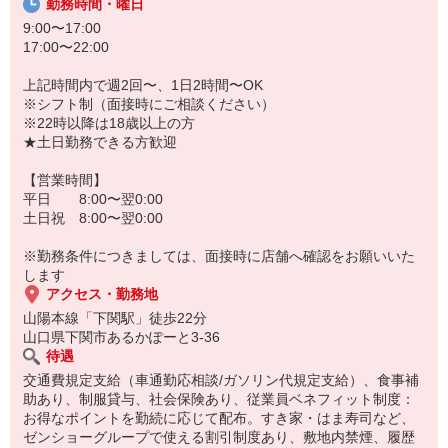
勤務時間・曜日
9:00〜17:00
17:00〜22:00
上記時間内で週2回〜、1日2時間〜OK
※シフト制（面接時にご相談ください）
※22時以降は18歳以上の方
★土日勤務できる方歓迎
【営業時間】
平日 8:00〜翌0:00
土日祝 8:00〜翌0:00
※勤務条件につきましては、面接時に店舗へ確認をお願いいた
します
アクセス・勤務地
山陽本線「下関駅」徒歩22分
山口県下関市あるかぽーと3-36
待遇
交通費規定支給（車通勤応相談/ガソリン代規定支給）、食事補
助あり、制服貸与、社会保険あり、従業員ベネフィット制度：
お得なポイントを勤続に応じて配布。すき家・はま寿司など、
ゼンショーグループで使える割引制度あり、敷地内禁煙、履歴