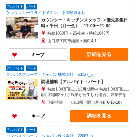
アルバイト
パート
ケンタッキーフライドチキン 下関綾羅木店
カウンター・キッチンスタッフ ＜優先募集日
時＞平日（月〜金） 17:00〜21:00
時給1050円 ＜高校生＞時給1045円
山口県下関市綾羅木新町4-1
詳細を見る
キープ
アルバイト
パート
コンパスグループ・ジャパン株式会社 63127_p
調理補助【アルバイト・パート】
時給1,043円以上 試用期間中 時給1,043円以上
(試用期間2ヶ月) 残業が発生した場合、残業代を1
分単位で別途支給します。
下関病院 （山口県下関市富任町6-18-18）
詳細を見る
キープ
アルバイト
パート
コンパスグループ・ジャパン株式会社 22067_p