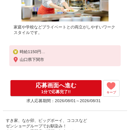
家庭や学校などプライベートとの両立がしやすいワーク
スタイルです。
時給1150円
※22:00以降は時給1438円
山口県下関市
※労働組合費あり（基本時給×月間時間数×1.8％）
■土日・祝手当
土日・祝は時給＋50円
応募画面へ進む
1分で応募完了!!
キープ
求人応募期間：2026/08/01～2026/08/31
すき家、なか卯、ビッグボーイ、ココスなど
ゼンショーグループでお馴染み！