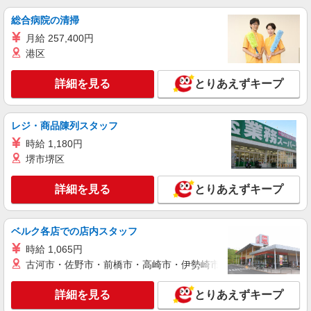
総合病院の清掃
詳細を見る
キープ
月給 257,400円
アルバイト
港区
パート
コンパスグループ・ジャパン株式会社 39667_p
調理補助【アルバイト・パート】
詳細を見る
とりあえずキープ
時給1,043円以上 試用期間中 時給1,043円以上
(試用期間2ヶ月) 残業が発生した場合、残業代を1
分単位で別途支給します。
レジ・商品陳列スタッフ
下関幸陽園 （山口県下関市楠乃５－５－２
８）
時給 1,180円
堺市堺区
詳細を見る
キープ
詳細を見る
とりあえずキープ
アルバイト
パート
コンパスグループ・ジャパン株式会社 63127_p
ベルク各店での店内スタッフ
調理師【アルバイト・パート】
時給 1,065円
時給1,300円以上 試用期間中 時給1,300円以上
古河市・佐野市・前橋市・高崎市・伊勢崎市・太田市・館林市・
(試用期間2ヶ月) 残業が発生した場合、残業代を1
分単位で別途支給します。
下関病院 （山口県下関市富任町6-18-18）
詳細を見る
とりあえずキープ