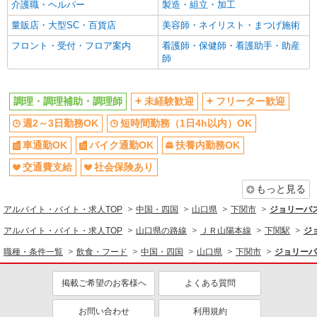
介護職・ヘルパー
製造・組立・加工
量販店・大型SC・百貨店
美容師・ネイリスト・まつげ施術
フロント・受付・フロア案内
看護師・保健師・看護助手・助産
師
調理・調理補助・調理師
未経験歓迎
フリーター歓迎
週2～3日勤務OK
短時間勤務（1日4h以内）OK
車通勤OK
バイク通勤OK
扶養内勤務OK
交通費支給
社会保険あり
もっと見る
アルバイト・バイト・求人TOP
中国・四国
山口県
下関市
ジョリーパ
アルバイト・バイト・求人TOP
山口県の路線
ＪＲ山陽本線
下関駅
ジ
職種・条件一覧
飲食・フード
中国・四国
山口県
下関市
ジョリーパ
掲載ご希望のお客様へ
よくある質問
お問い合わせ
利用規約