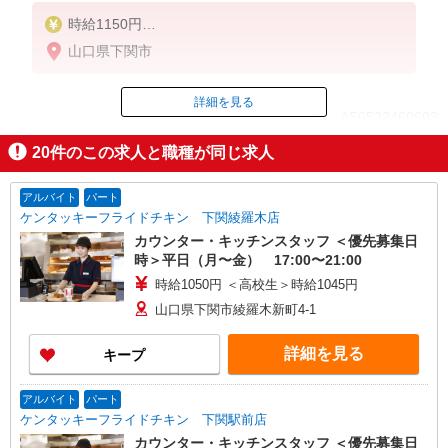
時給1150円
※22:00〜翌5:00：時給1438円
山口県下関市
※高校生時給1070円
■【土日祝加給】
詳細を見る
ID：AE0522460603
土日祝は1時間当たり＋100円
20
件のこの求人と職種が同じ求人
■特別手当
掲載期間終了
早朝手当（5:00〜8:00）時給＋150円
アルバイト
パート
ケンタッキーフライドチキン 下関綾羅木店
カウンター・キッチンスタッフ ＜優先募集日
時＞平日（月〜金） 17:00〜21:00
時給1050円 ＜高校生＞時給1045円
山口県下関市綾羅木新町4-1
詳細を見る
キープ
アルバイト
パート
ケンタッキーフライドチキン 下関駅前店
カウンター・キッチンスタッフ ＜優先募集日