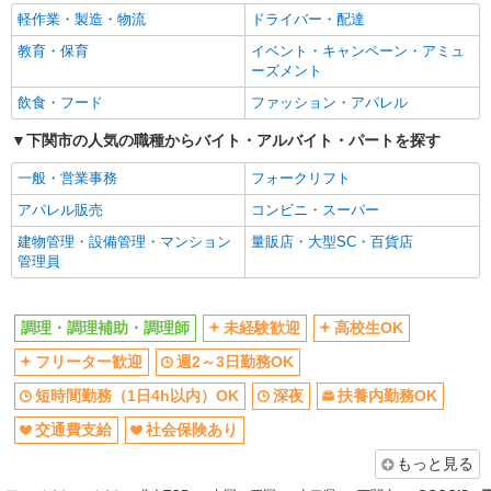
軽作業・製造・物流
ドライバー・配達
調理員【アルバイト・パート】
交通費支給
社会保険あり
教育・保育
時給1,100円以上 試用期間中 時給1,100円以上
イベント・キャンペーン・アミュ
まかない・食事補助
社員登用あり
(試用期間2ヶ月) 残業が発生した場合、残業代を1
ーズメント
分単位で別途支給します。
下関幸陽園 （山口県下関市楠乃５－５－２
飲食・フード
ファッション・アパレル
８）
下関市の人気の職種からバイト・アルバイト・パートを探す
詳細を見る
キープ
一般・営業事務
フォークリフト
アパレル販売
コンビニ・スーパー
アルバイト
パート
コンパスグループ・ジャパン株式会社 22067_p
建物管理・設備管理・マンション
量販店・大型SC・百貨店
管理員
調理員【アルバイト・パート】
時給1,200円以上 試用期間中 時給1,200円以上
(試用期間2ヶ月) 残業が発生した場合、残業代を1
調理・調理補助・調理師
未経験歓迎
高校生OK
分単位で別途支給します。
シマノ下関工場 （山口県下関市小月小島１丁
目４?７）
フリーター歓迎
週2～3日勤務OK
短時間勤務（1日4h以内）OK
深夜
扶養内勤務OK
詳細を見る
キープ
交通費支給
社会保険あり
アルバイト
パート
もっと見る
コンパスグループ・ジャパン株式会社 39663_p