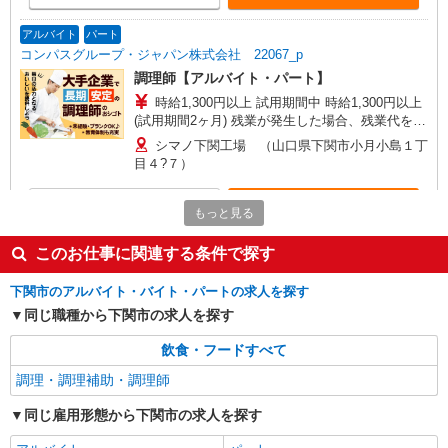
アルバイト
パート
コンパスグループ・ジャパン株式会社 22067_p
調理師【アルバイト・パート】
時給1,300円以上 試用期間中 時給1,300円以上
(試用期間2ヶ月) 残業が発生した場合、残業代を1
分単位で別途支給します。
シマノ下関工場 （山口県下関市小月小島１丁
目４?７）
詳細を見る
キープ
もっと見る
このお仕事に関連する条件で探す
アルバイト
パート
コンパスグループ・ジャパン株式会社 39663_p
下関市のアルバイト・バイト・パートの求人を探す
調理員【アルバイト・パート】
同じ職種から下関市の求人を探す
時給1,100円以上 試用期間中 時給1,100円以上
(試用期間2ヶ月) 残業が発生した場合、残業代を1
飲食・フードすべて
分単位で別途支給します。
野村病院 （山口県下関市横野１０３８?１）
調理・調理補助・調理師
詳細を見る
キープ
同じ雇用形態から下関市の求人を探す