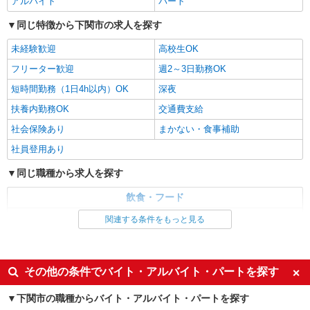
アルバイト
パート
アルバイト
パート
コンパスグループ・ジャパン株式会社 63127_p
同じ特徴から下関市の求人を探す
調理補助【アルバイト・パート】
未経験歓迎
高校生OK
時給1,043円以上 試用期間中 時給1,043円以上
(試用期間2ヶ月) 残業が発生した場合、残業代を1
フリーター歓迎
週2～3日勤務OK
分単位で別途支給します。
下関病院 （山口県下関市富任町6-18-18）
短時間勤務（1日4h以内）OK
深夜
扶養内勤務OK
交通費支給
詳細を見る
キープ
社会保険あり
まかない・食事補助
アルバイト
パート
社員登用あり
コンパスグループ・ジャパン株式会社 39667_p
同じ職種から求人を探す
調理補助【アルバイト・パート】
時給1,043円以上 試用期間中 時給1,043円以上
飲食・フード
(試用期間2ヶ月) 残業が発生した場合、残業代を1
分単位で別途支給します。
調理・調理補助・調理師
関連する条件をもっと見る
下関幸陽園 （山口県下関市楠乃５－５－２
８）
同じ特徴から求人を探す
詳細を見る
キープ
未経験歓迎
高校生OK
その他の条件でバイト・アルバイト・パートを探す
週2～3日勤務OK
短時間勤務（1日4h以内）OK
アルバイト
パート
下関市の職種からバイト・アルバイト・パートを探す
深夜
扶養内勤務OK
コンパスグループ・ジャパン株式会社 39667_p