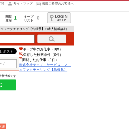
質問
サイトマップ
掲載ご希望のお客様へ
閲覧
キープ
1
0
履歴
リスト
ログイン
ニュファクチャリング【島根県】の求人情報詳細
キープ中のお仕事（0件）
保存した検索条件（
0
件）
閲覧したお仕事（1件）
ープ
株式会社テクノ・サービス マニ
ュファクチャリング【島根県】
の最新情報です
む
歓迎