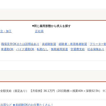
同じ雇用形態から求人を探す
組立・加工
正社員
職場見学OKまたは説明会あり
未経験歓迎
経験者・有資格者歓迎
フリーター
車通勤OK
バイク通勤OK
転勤なし
無期雇用派遣
交通費支給
社会保険あり
出荷など ★未経験OKのお仕事たくさん！