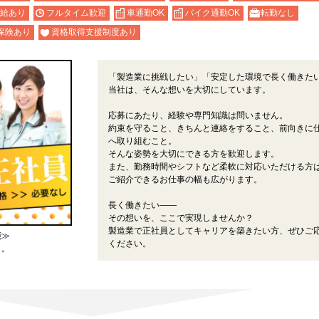
給あり
フルタイム歓迎
車通勤OK
バイク通勤OK
転勤なし
保険あり
資格取得支援制度あり
「製造業に挑戦したい」「安定した環境で長く働きた
当社は、そんな想いを大切にしています。
応募にあたり、経験や専門知識は問いません。
約束を守ること、きちんと連絡をすること、前向きに
へ取り組むこと。
そんな姿勢を大切にできる方を歓迎します。
また、勤務時間やシフトなど柔軟に対応いただける方
ご紹介できるお仕事の幅も広がります。
長く働きたい――
その想いを、ここで実現しませんか？
製造業で正社員としてキャリアを築きたい方、ぜひご
能≫
ください。
よ。