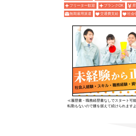
フリーター歓迎
ブランクOK
昇
無期雇用派遣
交通費支給
社会
≪履歴書・職務経歴書なしでスタート可
転勤もないので腰を据えて続けられます