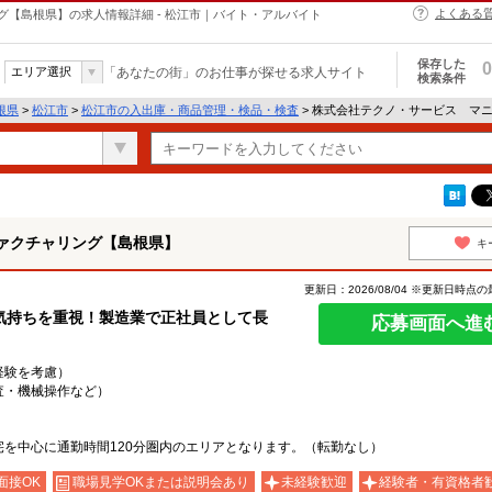
よくある
【島根県】の求人情報詳細 - 松江市｜バイト・アルバイト
保存した
0
エリア選択
「あなたの街」のお仕事が探せる求人サイト
検索条件
根県
>
松江市
>
松江市の入出庫・商品管理・検品・検査
> 株式会社テクノ・サービス マ
ァクチャリング【島根県】
キ
更新日：2026/08/04 ※更新日時点
気持ちを重視！製造業で正社員として長
応募画面へ進
・経験を考慮）
査・機械操作など）
を中心に通勤時間120分圏内のエリアとなります。（転勤なし）
面接OK
職場見学OKまたは説明会あり
未経験歓迎
経験者・有資格者