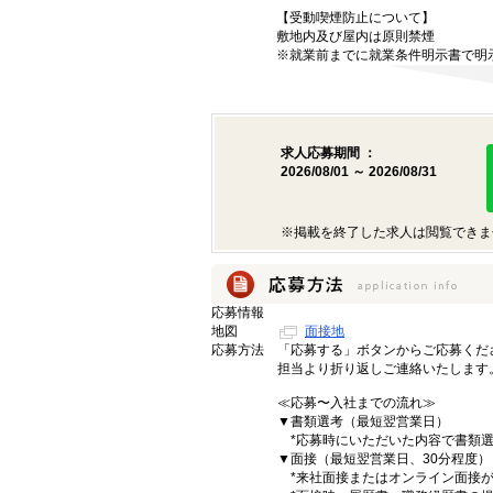
【受動喫煙防止について】
敷地内及び屋内は原則禁煙
※就業前までに就業条件明示書で明
求人応募期間 ：
2026/08/01 ～ 2026/08/31
※掲載を終了した求人は閲覧できま
応募情報
地図
面接地
応募方法
「応募する」ボタンからご応募くだ
担当より折り返しご連絡いたします
≪応募〜入社までの流れ≫
▼書類選考（最短翌営業日）
*応募時にいただいた内容で書類選
▼面接（最短翌営業日、30分程度）
*来社面接またはオンライン面接が