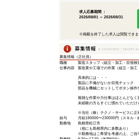
求人応募期間 ：
2026/08/01 ～ 2026/08/31
※掲載を終了した求人は閲覧できま
募集情報（正社員）
職種
製造スタッフ（組立・加工・目視検
仕事内容
製造業や工場での作業（組立・加工
具体的には・・・
製品に不備がないか目視チェック
部品を機械にセットしてボタン操作
複雑な作業や力仕事はほとんどなく
未経験の方もすぐに慣れていただけ
※当社（株）テクノ・サービスに正
給与
月給180000〜230000円（スキル
勤務地
島根県松江市
（他にも島根県内に多数あり）
※勤務地はご希望を考慮の上、ご自