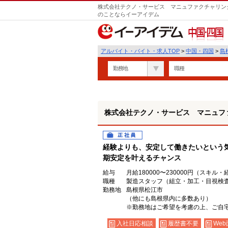
株式会社テクノ・サービス マニュファクチャリング
のことならイーアイデム
中国・四国
アルバイト・バイト・求人TOP
>
中国・四国
>
島
勤務地
職種
株式会社テクノ・サービス マニュフ
正社員
経験よりも、安定して働きたいという
期安定を叶えるチャンス
給与
月給180000〜230000円（スキル
職種
製造スタッフ（組立・加工・目視検
勤務地
島根県松江市
（他にも島根県内に多数あり）
※勤務地はご希望を考慮の上、ご自宅
入社日応相談
履歴書不要
Web