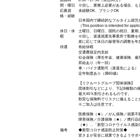
勤務時
8:30〜17:30（休憩60分）
間・曜日
※但し、業務上必要がある場合、も
応募資
未経験OK、ブランクOK
格・経験
日本国内で継続的なフルタイム就労
（This position is intended for appl
休日・休
土曜日、日曜日、国民の祝日、夏期
暇
※但し、派遣就業先事業所で勤務を
差に応じて休日の振替等の調整を年
待遇
有給休暇
交通費規定内支給
社会保険（厚生年金、健康保険、雇
昇給あり（年一回）
車・バイク通勤可（派遣先による）
定年制度あり（満60歳）
【リクルートグループ団体保険】
団体割引などにより、下記8種類の
最大40％割引されるものです。
割安な保険料でリスクに備えること
※ご加入は任意です。
医療保険（★）／がん保険／就業不
障害保険／介護保険（★）／携行品
（★）…「新型コロナウイルス感染
備考
◆新型コロナ感染防止対策◆
皆さまが安全に就業できるようサポ