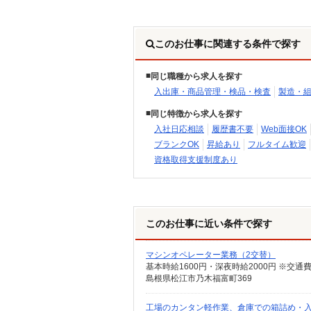
このお仕事に関連する条件で探す
同じ職種から求人を探す
入出庫・商品管理・検品・検査
製造・
同じ特徴から求人を探す
入社日応相談
履歴書不要
Web面接OK
ブランクOK
昇給あり
フルタイム歓迎
資格取得支援制度あり
このお仕事に近い条件で探す
マシンオペレーター業務（2交替）
島根県松江市乃木福富町369
工場のカンタン軽作業、倉庫での箱詰め・入