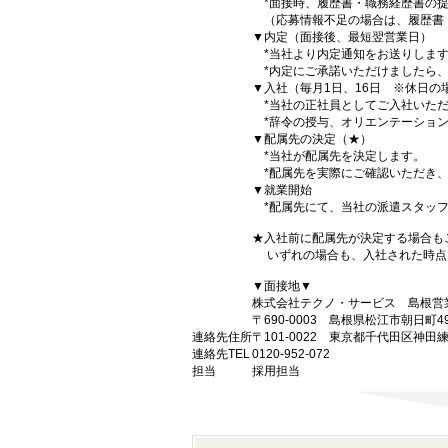
*面接時、履歴書・職務経歴書の提
（応募情報不足の場合は、履歴書
▼内定（面接後、最短翌営業日）
*当社より内定通知をお送りしま
*内定にご承諾いただけましたら、
▼入社（毎月1日、16日 ※休日の
*当社の正社員としてご入社いただ
*辞令の授与、オリエンテーション
▼配属先の決定（★）
*当社が配属先を決定します。
*配属先を実際にご確認いただき、
▼就業開始
*配属先にて、当社の派遣スタッフ
★入社前に配属先が決定する場合も
いずれの場合も、入社された時点
▼面接地▼
株式会社テクノ・サービス 島根営
〒690-0003 島根県松江市朝日町4
連絡先住所
〒101-0022 東京都千代田区神田
連絡先TEL
0120-952-072
担当
採用担当