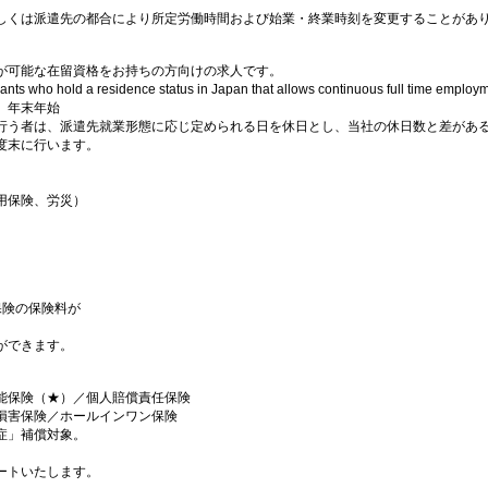
しくは派遣先の都合により所定労働時間および始業・終業時刻を変更することがあ
が可能な在留資格をお持ちの方向けの求人です。
icants who hold a residence status in Japan that allows continuous full time emplo
、年末年始
行う者は、派遣先就業形態に応じ定められる日を休日とし、当社の休日数と差があ
度末に行います。
用保険、労災）
保険の保険料が
ができます。
能保険（★）／個人賠償責任保険
損害保険／ホールインワン保険
症」補償対象。
ートいたします。