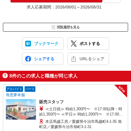
★入社前に配属先が決定する場合もございます。
求人応募期間：2026/08/01～2026/08/31
いずれの場合も、入社された時点で給与が発生します。（当社規
定あり）
▼面接地▼
閲覧履歴を見る
株式会社テクノ・サービス 松山営業所
〒790-0003 愛媛県松山市三番町7-1-21 ジブラルタ生命松山ビル
8階
ブックマーク
ポストする
シェアする
URLをシェア
8
件のこの求人と職種が同じ求人
NEW
アルバイト
パート
母恵夢本舗
販売スタッフ
≪土日祝≫ 時給1,300円〜 ※17:00以降：時
給1,350円〜 ≪平日≫ 時給1,200円〜 ※17:00以
降：時給1,250円〜 ※研修期間（1〜2ヶ月程度）
本店馬越工房／愛媛県今治市馬越町4-1-35 旭
時給1,150円 ※17:00以降：時給1,200円
町店／愛媛県今治市旭町3-1-31