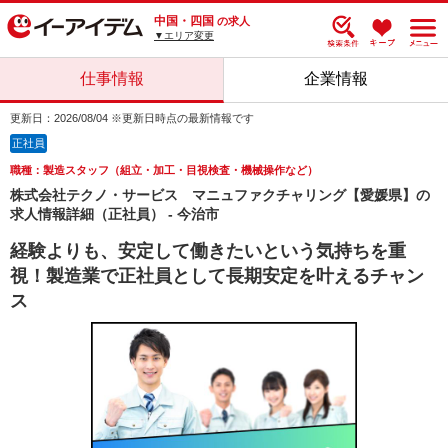
中国・四国
の求人
▼エリア変更
仕事情報
企業情報
更新日：2026/08/04 ※更新日時点の最新情報です
正社員
職種：製造スタッフ（組立・加工・目視検査・機械操作など）
株式会社テクノ・サービス マニュファクチャリング【愛媛県】の
求人情報詳細（正社員） - 今治市
経験よりも、安定して働きたいという気持ちを重
視！製造業で正社員として長期安定を叶えるチャン
ス