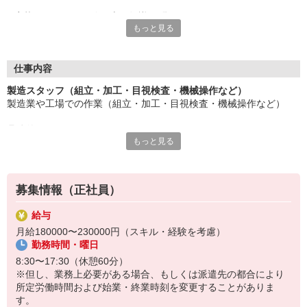
応募にあたり、経験や専門知識は問いません。
もっと見る
約束を守ること、きちんと連絡をすること、前向きに仕事へ取り
組むこと。
そんな姿勢を大切にできる方を歓迎します。
また、勤務時間やシフトなど柔軟に対応いただける方は、ご紹介
仕事内容
できるお仕事の幅も広がります。
製造スタッフ（組立・加工・目視検査・機械操作など）
製造業や工場での作業（組立・加工・目視検査・機械操作など）
長く働きたい――
その想いを、ここで実現しませんか？
具体的には・・・
製造業で正社員としてキャリアを築きたい方、ぜひご応募くださ
もっと見る
製品に不備がないか目視チェック
い。
部品を機械にセットしてボタン操作などなど
複雑な作業や力仕事はほとんどなく覚えやすいものばかり！
募集情報（正社員）
未経験の方もすぐに慣れていただけると思います。
給与
※当社（株）テクノ・サービスに正社員採用の上で、派遣就業先事
月給180000〜230000円（スキル・経験を考慮）
業所へ派遣となります。
勤務時間・曜日
8:30〜17:30（休憩60分）
※但し、業務上必要がある場合、もしくは派遣先の都合により
所定労働時間および始業・終業時刻を変更することがありま
す。