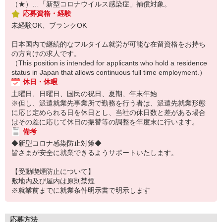
（★）…「新型コロナウイルス感染症」補償対象。
応募資格・経験
未経験OK、ブランクOK
日本国内で継続的なフルタイム就労が可能な在留資格をお持ち
の方向けの求人です。
（This position is intended for applicants who hold a residence
status in Japan that allows continuous full time employment.）
休日・休暇
土曜日、日曜日、国民の祝日、夏期、年末年始
※但し、派遣就業先事業所で勤務を行う者は、派遣先就業形態
に応じ定められる日を休日とし、当社の休日数と差がある場合
はその差に応じて休日の振替等の調整を年度末に行います。
備考
◆新型コロナ感染防止対策◆
皆さまが安全に就業できるようサポートいたします。
【受動喫煙防止について】
敷地内及び屋内は原則禁煙
※就業前までに就業条件明示書で明示します
応募方法