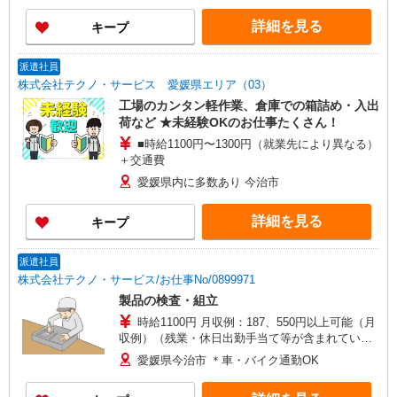
詳細を見る
キープ
派遣社員
株式会社テクノ・サービス 愛媛県エリア（03）
工場のカンタン軽作業、倉庫での箱詰め・入出
荷など ★未経験OKのお仕事たくさん！
■時給1100円〜1300円（就業先により異なる）
＋交通費
愛媛県内に多数あり 今治市
詳細を見る
キープ
派遣社員
株式会社テクノ・サービス/お仕事No/0899971
製品の検査・組立
時給1100円 月収例：187、550円以上可能（月
収例）（残業・休日出勤手当て等が含まれていま
す） 交通費全額支給
愛媛県今治市 ＊車・バイク通勤OK