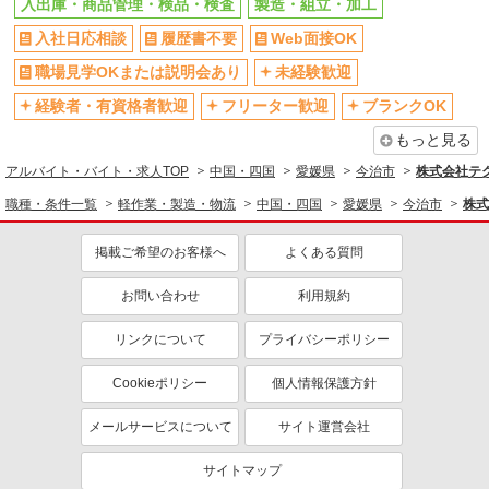
入出庫・商品管理・検品・検査
製造・組立・加工
入社日応相談
履歴書不要
Web面接OK
職場見学OKまたは説明会あり
未経験歓迎
経験者・有資格者歓迎
フリーター歓迎
ブランクOK
もっと見る
アルバイト・バイト・求人TOP
中国・四国
愛媛県
今治市
株式会社テ
職種・条件一覧
軽作業・製造・物流
中国・四国
愛媛県
今治市
株式
掲載ご希望のお客様へ
よくある質問
お問い合わせ
利用規約
リンクについて
プライバシーポリシー
Cookieポリシー
個人情報保護方針
メールサービスについて
サイト運営会社
サイトマップ