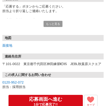
「応募する」ボタンからご応募ください。
担当より折り返しご連絡いたします。
≪応募〜入社までの流れ≫
もっと見る
▼書類選考（最短翌営業日）
*応募時にいただいた内容で書類選考させていただきます。
▼面接（最短翌営業日、30分程度）
*来社面接またはオンライン面接が可能です。
地図
*面接時、履歴書・職務経歴書の提出は不要です。
面接地
（応募情報不足の場合は、履歴書・職務経歴書を頂くケースがあ
ります。）
▼内定（面接後、最短翌営業日）
連絡先住所
*当社より内定通知をお送りします。
〒101-0022 東京都千代田区神田練塀町85 JEBL秋葉原スクエア
*内定にご承諾いただけましたら、採用決定となります。
▼入社（毎月1日、16日 ※休日の場合は後倒し）
*当社の正社員としてご入社いただきます。
この求人に関するお問い合わせ
*辞令の授与、オリエンテーションをお受けいただきます。
0120-952-072
▼配属先の決定（★）
担当：採用担当
*当社が配属先を決定します。
*配属先を実際にご確認いただき、最終確定します。
▼就業開始
応募画面へ進む
*配属先にて、当社の派遣スタッフとしてご就業いただきます。
1分で応募完了!!
キープ