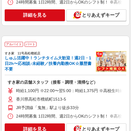
24時間募集 1日2時間、週2日からOKのシフト制！ ※高校生
すき家の店舗スタッフ（接客・調理・清掃な
ど）
詳細を見る
とりあえずキープ
時給1,338円
香川県高松市春日町1626-1
詳細を見る
キープ
アルバイト
パート
アルバイト
パート
すき家 11号高松檀紙店
しゅふ活躍中！ランチタイム大歓迎！週2日・1
すき家 11号高松屋島店
日2h〜応相談♪未経験／扶養内勤務OK☆履歴書
すき家の店舗スタッフ（接客・調理・清掃な
不要
ど）
時給1,070円 ※22:00〜翌5:00：時給1,338円 ※
すき家の店舗スタッフ（接客・調理・清掃など）
高校生時給1,040円 ※早朝手当（5:00〜9:00）時給
＋150円
時給1,100円 ※22:00〜翌5:00：時給1,375円 ※高校生時給1,
香川県高松市高松町3009-9
香川県高松市檀紙町1513-5
詳細を見る
キープ
JR予讃線「鬼無」駅より徒歩33分
24時間募集 1日2時間、週2日からOKのシフト制！ ※高校生
アルバイト
パート
すき家 11号高松檀紙店
詳細を見る
とりあえずキープ
すき家の店舗スタッフ（接客・調理・清掃な