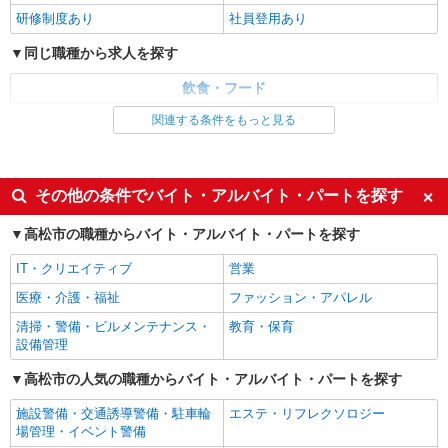
研修制度あり
社員登用あり
同じ職種から求人を探す
飲食・フード
ファストフード・デリ
調理・調理補助・調理師
関連する条件をもっと見る
同じ特徴から求人を探す
未経験歓迎
大学生歓迎
その他の条件でバイト・アルバイト・パートを探す
ミドル（40代～）活躍中
週2～3日勤務OK
高松市の職種からバイト・アルバイト・パートを探す
短時間勤務（1日4h以内）OK
深夜
IT・クリエイティブ
営業
車通勤OK
扶養内勤務OK
医療・介護・福祉
ファッション・アパレル
交通費支給
社会保険あり
清掃・警備・ビルメンテナンス・
教育・保育
まかない・食事補助
社員登用あり
設備管理
高松市の人気の職種からバイト・アルバイト・パートを探す
施設警備・交通誘導警備・駐車輪
エステ・リフレクソロジー
場管理・イベント警備