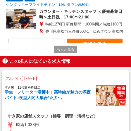
ケンタッキーフライドチキン ゆめタウン高松店
カウンター・キッチンスタッフ ＜優先募集日
時＞土日祝 17:00〜21:00
時給1270円 研修期間：100時間／時給1100円
香川県高松市三条町608-1 ゆめタウン高松内
詳細を見る
キープ
もっと見る
アルバイト
パート
この求人に似ている求人情報
株式会社フジ 高松水産プロセスセンター
水産加工センターでの軽作業（魚加工・盛付・
値付けなど）
アルバイト
パート
時給1127円〜 ★22:00〜翌5:00は深夜割増あり
すき家 11号高松春日店
★日祝は時給50円アップ
学生・フリーター活躍中！高時給が魅力の深夜
香川県高松市瀬戸内町43-17（大洋水産内） ※
バイト♪夜型人間大集合*☆彡･.｡
車通勤可
詳細を見る
キープ
すき家の店舗スタッフ（接客・調理・清掃など）
時給1,338円
アルバイト
パート