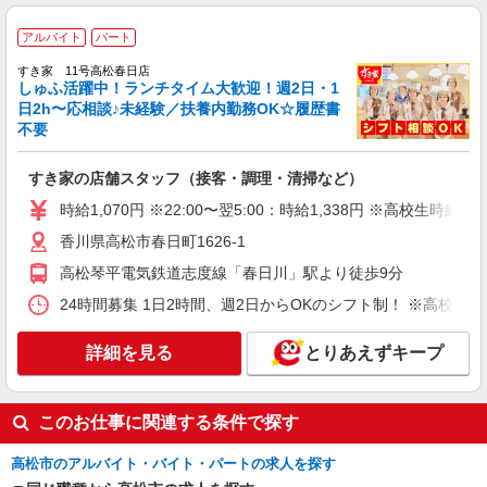
時給1,070円 ※22:00〜翌5:00：時給1,338円 ※
高校生時給1,040円 ※早朝手当（5:00〜9:00）時給
アルバイト
パート
＋150円
香川県高松市春日町1626-1
すき家 11号高松春日店
しゅふ活躍中！ランチタイム大歓迎！週2日・1
詳細を見る
日2h〜応相談♪未経験／扶養内勤務OK☆履歴書
キープ
不要
アルバイト
パート
すき家の店舗スタッフ（接客・調理・清掃など）
すき家 高松中央IC店
すき家の店舗スタッフ（接客・調理・清掃な
時給1,070円 ※22:00〜翌5:00：時給1,338円 ※高校生時給1,
ど）
香川県高松市春日町1626-1
時給1,100円 ※22:00〜翌5:00：時給1,375円 ※
高松琴平電気鉄道志度線「春日川」駅より徒歩9分
高校生時給1,050円 ※早朝手当（5:00〜9:00）時給
＋150円
香川県高松市木太町9区550-1
24時間募集 1日2時間、週2日からOKのシフト制！ ※高校生
詳細を見る
キープ
詳細を見る
とりあえずキープ
アルバイト
パート
すき家 11号高松屋島店
このお仕事に関連する条件で探す
すき家の店舗スタッフ（接客・調理・清掃な
高松市のアルバイト・バイト・パートの求人を探す
ど）