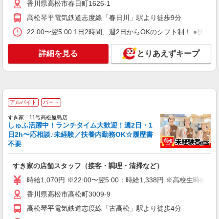
香川県高松市春日町1626-1
コンパスグループ・ジャパン株式会社 20864_p
調理師【アルバイト・パート】
高松琴平電気鉄道志度線「春日川」駅より徒歩9分
時給1,300円以上 試用期間中 時給1,300円以上
22:00〜翌5:00 1日2時間、週2日からOKのシフト制！ ●扶養
(試用期間2ヶ月) 残業が発生した場合、残業代を1
分単位で別途支給します。
高松サンポート合同庁舎 （香川県高松市サン
詳細を見る
とりあえずキープ
ポート3番33号）
詳細を見る
キープ
正社員
アルバイト
パート
コンパスグループ・ジャパン株式会社 20864_f
すき家 11号高松屋島店
調理師責任者【正社員】
しゅふ活躍中！ランチタイム大歓迎！週2日・1
日2h〜応相談♪未経験／扶養内勤務OK☆履歴書
月給24万円〜26万円 試用期間中 月給24万円〜
26万円(試用期間3ヶ月) 残業が発生した場合、残業
不要
代を1分単位で別途支給します。 ※給与は経験や
高松サンポート合同庁舎 （香川県高松市サン
前職給与に応じて決定します。
ポート3番33号）
すき家の店舗スタッフ（接客・調理・清掃など）
時給1,070円 ※22:00〜翌5:00：時給1,338円 ※高校生時給1,
詳細を見る
キープ
香川県高松市高松町3009-9
高松琴平電気鉄道志度線「古高松」駅より徒歩4分
アルバイト
パート
すき家 11号高松春日店