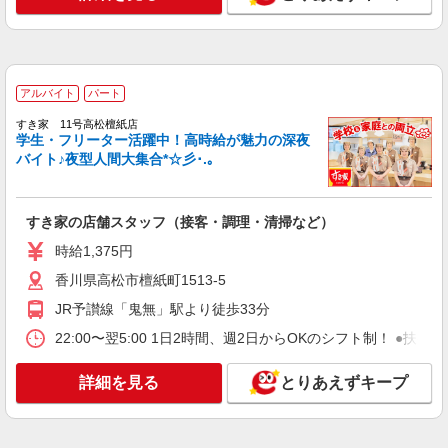
ど）
時給1,100円 ※22:00〜翌5:00：時給1,375円 ※
高校生時給1,040円 ※早朝手当（5:00〜9:00）時給
＋150円
香川県高松市檀紙町1513-5
アルバイト
パート
詳細を見る
すき家 11号高松檀紙店
キープ
学生・フリーター活躍中！高時給が魅力の深夜
バイト♪夜型人間大集合*☆彡･.｡
アルバイト
パート
すき家 11号高松檀紙店
すき家の店舗スタッフ（接客・調理・清掃な
すき家の店舗スタッフ（接客・調理・清掃など）
ど）
時給1,375円
時給1,375円
香川県高松市檀紙町1513-5
香川県高松市檀紙町1513-5
JR予讃線「鬼無」駅より徒歩33分
詳細を見る
キープ
22:00〜翌5:00 1日2時間、週2日からOKのシフト制！ ●扶養
アルバイト
パート
詳細を見る
とりあえずキープ
すき家 11号高松春日店
すき家の店舗スタッフ（接客・調理・清掃な
ど）