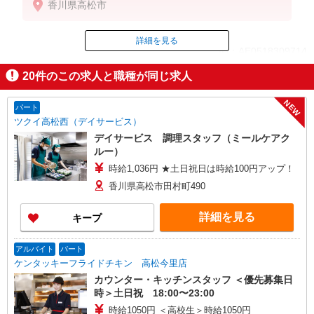
香川県高松市
詳細を見る
ID：AE0518309714
20
件のこの求人と職種が同じ求人
掲載期間終了
NEW
パート
ツクイ高松西（デイサービス）
デイサービス 調理スタッフ（ミールケアク
ルー）
時給1,036円 ★土日祝日は時給100円アップ！
香川県高松市田村町490
詳細を見る
キープ
アルバイト
パート
ケンタッキーフライドチキン 高松今里店
カウンター・キッチンスタッフ ＜優先募集日
時＞土日祝 18:00〜23:00
時給1050円 ＜高校生＞時給1050円