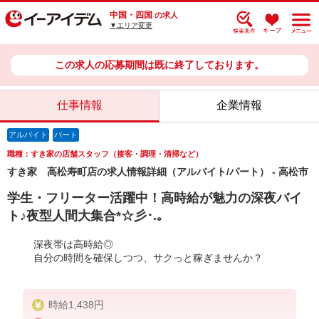
中国・四国
の求人
▼エリア変更
この求人の応募期間は既に終了しております。
仕事情報
企業情報
アルバイト
パート
職種：すき家の店舗スタッフ（接客・調理・清掃など）
すき家 高松寿町店の求人情報詳細（アルバイト/パート） - 高松市
学生・フリーター活躍中！高時給が魅力の深夜バイ
ト♪夜型人間大集合*☆彡･.｡
深夜帯は高時給◎
自分の時間を確保しつつ、サクっと稼ぎませんか？
時給1,438円