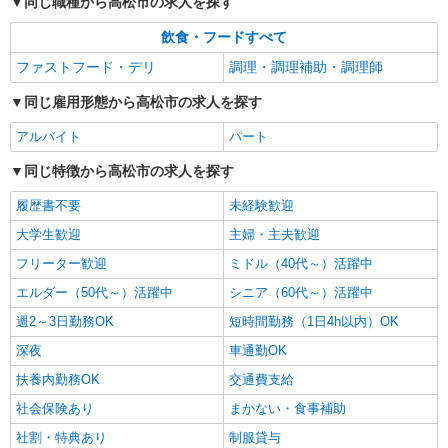
同じ職種から高松市の求人を探す
時給1,338円
香川県高松市高松町3009-9
飲食・フードすべて
ファストフード・デリ
調理・調理補助・調理師
詳細を見る
キープ
同じ雇用形態から高松市の求人を探す
アルバイト
パート
アルバイト
パート
スシロー 高松太田店
回転すし店のキッチンスタッフ
同じ特徴から高松市の求人を探す
一般/時給1080円以上 22時以降/時給1350円以
履歴書不要
上 高校生/時給1040円以上 研修期間(60時間)は 一
未経験歓迎
般/時給1036円 22時以降/時給1295円 高校生/時給
香川県高松市太田下町字松ノ元3029-14 ※屋内
大学生歓迎
主婦・主夫歓迎
1036円 ※高校生・18歳未満は22時迄の勤務 ◎土
全面禁煙
曜 時給50円UP ◎日祝 時給50円UP
フリーター歓迎
ミドル（40代～）活躍中
詳細を見る
エルダー（50代～）活躍中
シニア（60代～）活躍中
キープ
週2～3日勤務OK
短時間勤務（1日4h以内）OK
深夜
車通勤OK
扶養内勤務OK
交通費支給
社会保険あり
まかない・食事補助
社割・特典あり
制服貸与