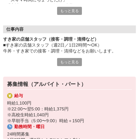
「家計に＋αするために多めに出勤」
もっと見る
など、自分らしく活躍できますよ。
≪ 働くメリットいっぱい ≫
■髪型・髪色自由
仕事内容
オシャレを捨てる必要はありません！
すき家の店舗スタッフ（接客・調理・清掃など）
■給与前払い可
■すき家の店舗スタッフ（週2日／1日2時間〜OK）
急な出費も安心♪
牛丼・すき家での接客・調理・清掃などをお願いします。
■社員登用あり
将来を考えている方は必見です。
もっと見る
具体的には・・・
お客様をきれいなお店でお迎え！
なか卯、かつ庵、ココス、ジョリーパスタ、ビッグボーイ、華屋
おいしい牛丼を！
与兵衛、オリーブの丘、焼肉いちばんなどを経営しているゼンシ
あなたの笑顔で！
ョーグループ！
募集情報（アルバイト・パート）
すばやく提供！
その中のひとつ『すき家』でお仕事しませんか？
給与
他にも、食材の調整や金銭管理、新しく入社したクルーの研修など
時給1,100円
様々なお仕事があります。
※22:00〜翌5:00：時給1,375円
セルフオーダー、セルフ会計で、現金の受け渡しはほとんどありま
※高校生時給1,040円
せん。※一部店舗を除く
※早朝手当（5:00〜9:00）時給＋150円
取り間違いもなく安心でスムーズ♪
勤務時間・曜日
マニュアルも用意していますので飲食店が初めての方でも大丈夫！
24時間募集