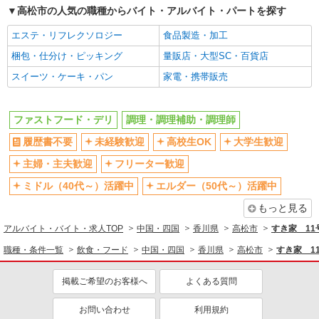
高松市の人気の職種からバイト・アルバイト・パートを探す
エステ・リフレクソロジー
食品製造・加工
梱包・仕分け・ピッキング
量販店・大型SC・百貨店
スイーツ・ケーキ・パン
家電・携帯販売
ファストフード・デリ
調理・調理補助・調理師
履歴書不要
未経験歓迎
高校生OK
大学生歓迎
主婦・主夫歓迎
フリーター歓迎
ミドル（40代～）活躍中
エルダー（50代～）活躍中
もっと見る
アルバイト・バイト・求人TOP
中国・四国
香川県
高松市
すき家 1
職種・条件一覧
飲食・フード
中国・四国
香川県
高松市
すき家 1
掲載ご希望のお客様へ
よくある質問
お問い合わせ
利用規約