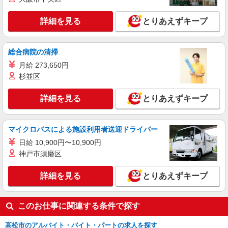
アルバイト
パート
ピザハット 高松屋島店
詳細を見る
とりあえずキープ
ピザの宅配／デリバリー・配達
時給1,150円以上 平日 時給1,150円以上 高校
生 時給1,150円以上
総合病院の清掃
香川県高松市屋島西町1981ー1
月給 273,650円
杉並区
詳細を見る
キープ
詳細を見る
とりあえずキープ
マイクロバスによる施設利用者送迎ドライバー
日給 10,900円〜10,900円
神戸市須磨区
詳細を見る
とりあえずキープ
このお仕事に関連する条件で探す
高松市のアルバイト・バイト・パートの求人を探す