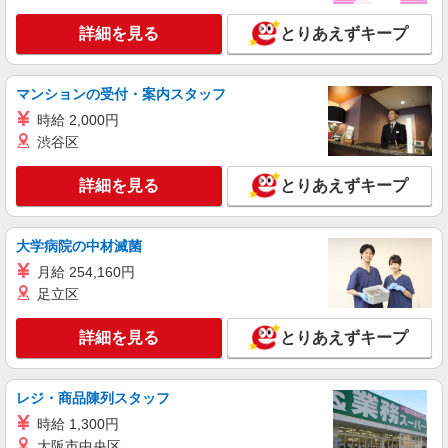
アルバイト
パート
詳細を見る
とりあえずキープ
すき家 高松中央IC店
すき家の店舗スタッフ（接客・調理・清掃な
ど）
マンションの受付・案内スタッフ
時給1,100円 ※22:00〜翌5:00：時給1,375円 ※
時給 2,000円
高校生時給1,050円 ※早朝手当（5:00〜9:00）時給
＋150円
渋谷区
香川県高松市木太町9区550-1
詳細を見る
とりあえずキープ
詳細を見る
キープ
アルバイト
パート
大学病院の中材滅菌
すき家 11号高松屋島店
月給 254,160円
すき家の店舗スタッフ（接客・調理・清掃な
足立区
ど）
時給1,070円 ※22:00〜翌5:00：時給1,338円 ※
詳細を見る
とりあえずキープ
高校生時給1,040円 ※早朝手当（5:00〜9:00）時給
＋150円
香川県高松市高松町3009-9
レジ・商品陳列スタッフ
詳細を見る
キープ
時給 1,300円
大阪市中央区