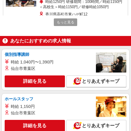
時給1250円 研修期間：100時間／時給1150円
＜高校生＞時給1150円／研修時給1050円
香川県高松市東ハゼ町12
もっと見る
詳細を見る
キープ
あなたにおすすめの求人情報
アルバイト
パート
ケンタッキーフライドチキン 高松今里店
カウンター・キッチンスタッフ ＜優先募集日
個別指導講師
時＞土日祝 18:00〜23:00
時給 1,040円〜1,390円
時給1050円 ＜高校生＞時給1050円
仙台市青葉区
香川県高松市今里町4-5
詳細を見る
とりあえずキープ
詳細を見る
キープ
ホールスタッフ
アルバイト
パート
ケンタッキーフライドチキン ゆめタウン高松店
時給 1,150円
カウンター・キッチンスタッフ ＜優先募集日
仙台市青葉区
時＞土日祝 17:00〜21:00
時給1270円 研修期間：100時間／時給1100円
詳細を見る
とりあえずキープ