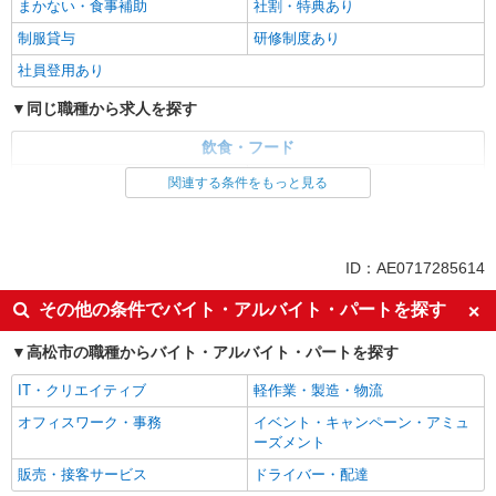
まかない・食事補助
社割・特典あり
制服貸与
研修制度あり
社員登用あり
同じ職種から求人を探す
飲食・フード
ファストフード・デリ
調理・調理補助・調理師
関連する条件をもっと見る
同じ特徴から求人を探す
未経験歓迎
高校生OK
ID：AE0717285614
大学生歓迎
ミドル（40代～）活躍中
その他の条件でバイト・アルバイト・パートを探す
週2～3日勤務OK
短時間勤務（1日4h以内）OK
高松市の職種からバイト・アルバイト・パートを探す
深夜
車通勤OK
扶養内勤務OK
交通費支給
IT・クリエイティブ
軽作業・製造・物流
社会保険あり
まかない・食事補助
オフィスワーク・事務
イベント・キャンペーン・アミュ
ーズメント
社員登用あり
販売・接客サービス
ドライバー・配達