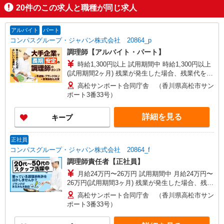
20
件のこの求人と職種が同じ求人
アルバイト
パート
コンパスグループ・ジャパン株式会社 20864_p
調理師【アルバイト・パート】
時給1,300円以上 試用期間中 時給1,300円以上
(試用期間2ヶ月) 残業が発生した場合、残業代を1
分単位で別途支給します。
高松サンポート合同庁舎 （香川県高松市サン
ポート3番33号）
詳細を見る
キープ
正社員
コンパスグループ・ジャパン株式会社 20864_f
調理師責任者【正社員】
月給24万円〜26万円 試用期間中 月給24万円〜
26万円(試用期間3ヶ月) 残業が発生した場合、残業
代を1分単位で別途支給します。 ※給与は経験や
高松サンポート合同庁舎 （香川県高松市サン
前職給与に応じて決定します。
ポート3番33号）