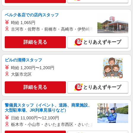
詳細を見る
キープ
ベルク各店での店内スタッフ
時給 1,065円
アルバイト
パート
古河市・佐野市・前橋市・高崎市・伊勢崎市・太田市・館林市・
スシロー 高松太田店
回転すし店のホールスタッフ
詳細を見る
とりあえずキープ
一般/時給1080円以上 22時以降/時給1350円以
上 高校生/時給1040円以上 研修期間(60時間)は 一
般/時給1036円 22時以降/時給1295円 高校生/時給
香川県高松市太田下町字松ノ元3029-14 ※屋内
ビルの清掃スタッフ
1036円 ※高校生・18歳未満は22時迄の勤務 ◎土
全面禁煙
曜 時給50円UP ◎日祝 時給50円UP
時給 1,200円〜1,200円
大阪市北区
詳細を見る
キープ
詳細を見る
とりあえずキープ
アルバイト
パート
すき家 高松十川店
すき家の店舗スタッフ（接客・調理・清掃な
警備員スタッフ（イベント、道路、商業施設、
ど）
大型駐車場、JR列車見張りなど）
時給1,400円
日給 11,000円〜12,100円
香川県高松市十川西町583-1
栃木市・小山市・さいたま市西区・さいたま市岩槻区・久喜市・