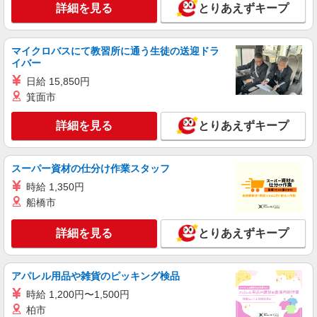
詳細を見る
とりあえずキープ
詳細を見る
キープ
アルバイト
パート
マイクロバスにて教習所に通う生徒の送迎ドラ
ジョリーパスタ 高松レインボーロード店
イバー
キッチン（フード）スタッフ
日給 15,850円
時給1120円 ※22:00以降は時給1400円 ※高校
箕面市
生時給1050円 ※労働組合費あり（基本時給×月間
時間数×1.8％） ■土日・祝手当 土日・祝は時給＋
香川県高松市多肥下町1522-8
詳細を見る
とりあえずキープ
50円
詳細を見る
キープ
スーパー資材の仕分け作業スタッフ
アルバイト
パート
時給 1,350円
すき家 11号高松春日店
船橋市
すき家の店舗スタッフ（接客・調理・清掃な
ど）
詳細を見る
とりあえずキープ
時給1,338円
香川県高松市春日町1626-1
アパレル用品や雑貨のピッキング検品
時給 1,200円〜1,500円
詳細を見る
キープ
柏市