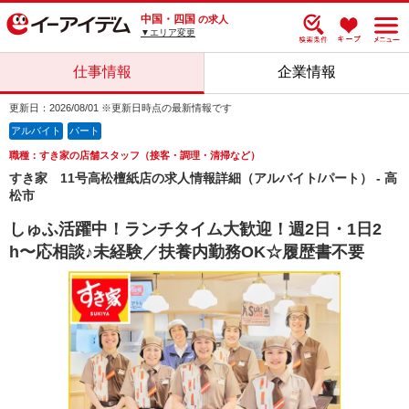
中国・四国
の求人
▼エリア変更
仕事情報
企業情報
更新日：2026/08/01 ※更新日時点の最新情報です
アルバイト
パート
職種：すき家の店舗スタッフ（接客・調理・清掃など）
すき家 11号高松檀紙店の求人情報詳細（アルバイト/パート） - 高
松市
しゅふ活躍中！ランチタイム大歓迎！週2日・1日2
h〜応相談♪未経験／扶養内勤務OK☆履歴書不要