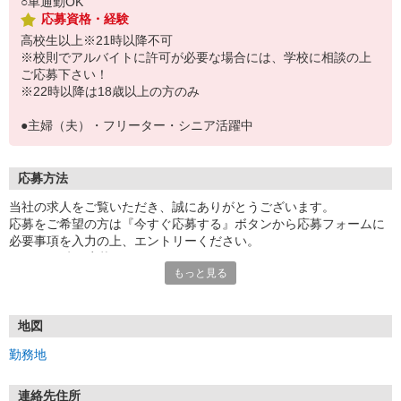
○車通勤OK
応募資格・経験
高校生以上※21時以降不可
※校則でアルバイトに許可が必要な場合には、学校に相談の上
ご応募下さい！
※22時以降は18歳以上の方のみ
●主婦（夫）・フリーター・シニア活躍中
応募方法
当社の求人をご覧いただき、誠にありがとうございます。
応募をご希望の方は『今すぐ応募する』ボタンから応募フォームに
必要事項を入力の上、エントリーください。
☆★☆24時間応募OK！☆★☆
もっと見る
・・・お願い・・・
応募の際は、連絡先に「携帯電話のアドレス」や「携帯電話の番
号」など
地図
普段つながりやすい連絡先を入力してください。
勤務地
連絡先住所