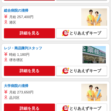
香川県高松市三条町608-1 ゆめタウン高松内
総合病院の清掃
詳細を見る
キープ
月給 257,400円
港区
アルバイト
パート
株式会社フジ 高松水産プロセスセンター
詳細を見る
とりあえずキープ
水産加工センターでの軽作業（魚加工・盛付・
値付けなど）
時給1127円〜 ★22:00〜翌5:00は深夜割増あり
レジ・商品陳列スタッフ
★日祝は時給50円アップ
時給 1,180円
香川県高松市瀬戸内町43-17（大洋水産内） ※
堺市堺区
車通勤可
詳細を見る
とりあえずキープ
詳細を見る
キープ
アルバイト
パート
大学病院の清掃
すき家 11号高松屋島店
月給 273,650円
すき家の店舗スタッフ（接客・調理・清掃な
品川区
ど）
時給1,338円
詳細を見る
とりあえずキープ
香川県高松市高松町3009-9