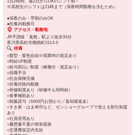
もちろん先輩クルーがしっかり教えてくれるので安心してくださ
1日2時間、週2日からOKのシフト制！
い。
※高校生のシフトは21時まで（深夜時間勤務を含むため）
●深夜のみ・早朝のみOK
●扶養内勤務可
アクセス・勤務地
JR予讃線「鬼無」駅より徒歩33分
香川県高松市檀紙町1513-5
待遇
○髪型・髪色自由※就業時の規定あり
○時給UP制度
○給与前払い制度（稼働分・規定あり）
○役職手当
○社会保険完備
○扶養控除内勤務
○研修制度あり（研修中も同時給）
○食事補助あり
○制服貸与（5000円お預かり／返却後返金）
○すき家・はま寿司など、ゼンショーグループで使える割引制度
あり
○社員登用あり
○履歴書不要の簡単面接
○交通費規定内支給