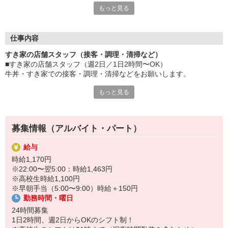
もっと見る
など、自分らしく活躍できますよ。
≪ 働くメリットいっぱい ≫
■髪型・髪色自由
仕事内容
オシャレを捨てる必要はありません！
すき家の店舗スタッフ（接客・調理・清掃など）
■給与前払い可
■すき家の店舗スタッフ（週2日／1日2時間〜OK）
急な出費も安心♪
牛丼・すき家での接客・調理・清掃などをお願いします。
■社員登用あり
将来を考えている方は必見です。
もっと見る
具体的には・・・
お客様をきれいなお店でお迎え！
なか卯、かつ庵、ココス、ジョリーパスタ、ビッグボーイ、華屋
おいしい牛丼を！
与兵衛、オリーブの丘、焼肉いちばんなどを経営しているゼンシ
あなたの笑顔で！
ョーグループ！
募集情報（アルバイト・パート）
すばやく提供！
その中のひとつ『すき家』でお仕事しませんか？
給与
他にも、食材の調整や金銭管理、新しく入社したクルーの研修など
時給1,170円
様々なお仕事があります。
※22:00〜翌5:00：時給1,463円
セルフオーダー、セルフ会計で、現金の受け渡しはほとんどありま
※高校生時給1,100円
せん。※一部店舗を除く
※早朝手当（5:00〜9:00）時給＋150円
取り間違いもなく安心でスムーズ♪
勤務時間・曜日
マニュアルも用意していますので飲食店が初めての方でも大丈夫！
24時間募集
もちろん先輩クルーがしっかり教えてくれるので安心してくださ
1日2時間、週2日からOKのシフト制！