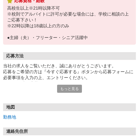
応募資格・経験
高校生以上※21時以降不可
※校則でアルバイトに許可が必要な場合には、学校に相談の上
ご応募下さい！
※22時以降は18歳以上の方のみ
●主婦（夫）・フリーター・シニア活躍中
応募方法
当社の求人をご覧いただき、誠にありがとうございます。
応募をご希望の方は『今すぐ応募する』ボタンから応募フォームに
必要事項を入力の上、エントリーください。
☆★☆24時間応募OK！☆★☆
もっと見る
・・・お願い・・・
応募の際は、連絡先に「携帯電話のアドレス」や「携帯電話の番
号」など
地図
普段つながりやすい連絡先を入力してください。
勤務地
連絡先住所