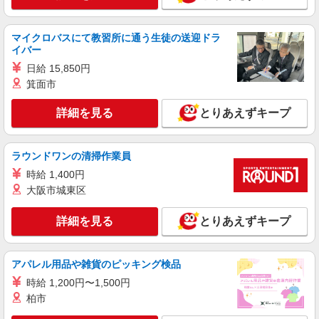
アルバイト
パート
すき家 430号倉敷水島店
マイクロバスにて教習所に通う生徒の送迎ドラ
すき家の店舗スタッフ（接客・調理・清掃な
イバー
ど）
日給 15,850円
時給1,170円 ※22:00〜翌5:00：時給1,463円 ※
箕面市
高校生時給1,100円 ※早朝手当（5:00〜9:00）時給
＋150円
岡山県倉敷市東塚1-16-29
詳細を見る
とりあえずキープ
詳細を見る
キープ
ラウンドワンの清掃作業員
アルバイト
パート
時給 1,400円
すき家 倉敷宮前店
大阪市城東区
すき家の店舗スタッフ（接客・調理・清掃な
ど）
詳細を見る
とりあえずキープ
時給1,463円
岡山県倉敷市宮前357-2
アパレル用品や雑貨のピッキング検品
詳細を見る
時給 1,200円〜1,500円
キープ
柏市
アルバイト
パート