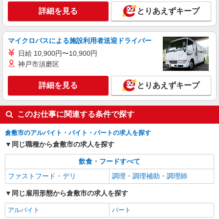
ピザの宅配／デリバリー・配達
詳細を見る
とりあえずキープ
時給1,050円以上 平日 時給1,050円以上 高校
生 時給1,050円以上
岡山県倉敷市玉島1916ー6 ハローズ玉島モー
マイクロバスによる施設利用者送迎ドライバー
ル南エリア
日給 10,900円〜10,900円
神戸市須磨区
詳細を見る
キープ
詳細を見る
とりあえずキープ
このお仕事に関連する条件で探す
倉敷市のアルバイト・バイト・パートの求人を探す
同じ職種から倉敷市の求人を探す
飲食・フードすべて
ファストフード・デリ
調理・調理補助・調理師
同じ雇用形態から倉敷市の求人を探す
アルバイト
パート