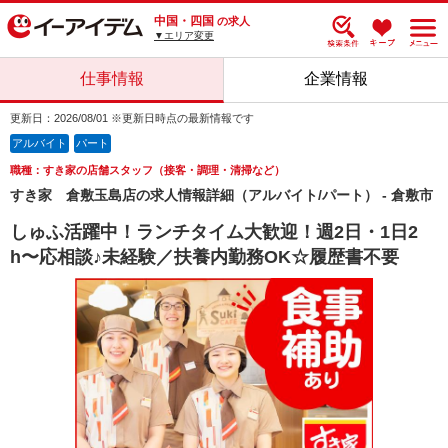
中国・四国
の求人
▼エリア変更
仕事情報
企業情報
更新日：2026/08/01 ※更新日時点の最新情報です
アルバイト
パート
職種：すき家の店舗スタッフ（接客・調理・清掃など）
すき家 倉敷玉島店の求人情報詳細（アルバイト/パート） - 倉敷市
しゅふ活躍中！ランチタイム大歓迎！週2日・1日2
h〜応相談♪未経験／扶養内勤務OK☆履歴書不要