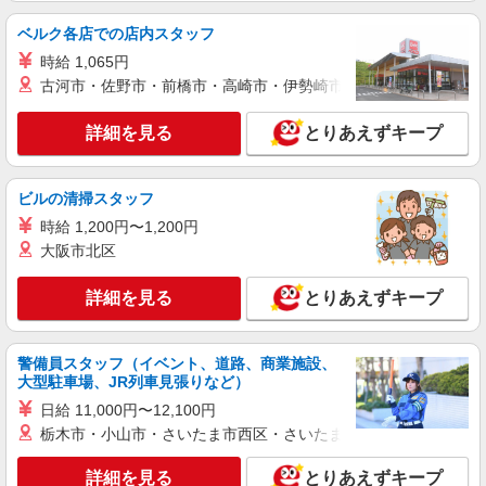
アルバイト
パート
ベルク各店での店内スタッフ
ピザハット 倉敷宮前店
時給 1,065円
未経験OK！ピザハットピザメイクスタッフ
古河市・佐野市・前橋市・高崎市・伊勢崎市・太田市・館林市・
（インストア）
時給1,050円以上 平日 時給1,050円以上 土日・
詳細を見る
とりあえずキープ
祝日 時給1,050円以上 高校生 時給1,050円以上
岡山県倉敷市宮前369-1
ビルの清掃スタッフ
詳細を見る
キープ
時給 1,200円〜1,200円
大阪市北区
アルバイト
パート
すき家 倉敷連島店
詳細を見る
とりあえずキープ
すき家の店舗スタッフ（接客・調理・清掃な
ど）
警備員スタッフ（イベント、道路、商業施設、
時給1,170円 ※22:00〜翌5:00：時給1,463円 ※
大型駐車場、JR列車見張りなど）
高校生時給1,100円 ※早朝手当（5:00〜9:00）時給
＋150円
日給 11,000円〜12,100円
岡山県倉敷市連島2-9-18
栃木市・小山市・さいたま市西区・さいたま市岩槻区・久喜市・
詳細を見る
キープ
詳細を見る
とりあえずキープ