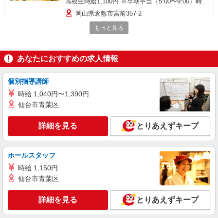
高校生時給1,100円 ※早朝手当（5:00〜9:00）時給
＋150円
岡山県倉敷市宮前357-2
もっと見る
詳細を見る
キープ
アルバイト
パート
あなたにおすすめの求人情報
すき家 430号倉敷児島店
すき家の店舗スタッフ（接客・調理・清掃な
個別指導講師
ど）
時給 1,040円〜1,390円
時給1,463円
仙台市青葉区
岡山県倉敷市児島小川町3682-5
詳細を見る
とりあえずキープ
詳細を見る
キープ
ホールスタッフ
アルバイト
パート
ピザハット 倉敷宮前店
時給 1,150円
ピザの宅配／デリバリー・配達
仙台市青葉区
時給1,100円以上 平日 時給1,100円以上 土日・
祝日 時給1,100円以上 高校生 時給1,100円以上
詳細を見る
とりあえずキープ
岡山県倉敷市宮前369-1