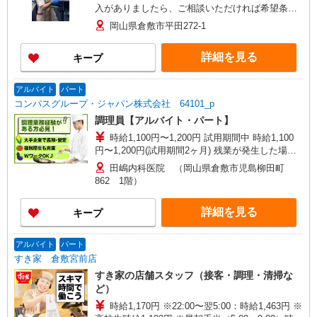
入がありましたら、ご相談いただければ希望条件
に合うかの確認もいたします。 ★時間外手当別
岡山県倉敷市平田272-1
途支給 ★上記金額は働きがい向上手当を含みま
す。 ★働きがい向上手当※26年6月改定（地域に
詳細を見る
キープ
より異なる） 社会保険加入者は更に＋20円
アルバイト
パート
コンパスグループ・ジャパン株式会社 64101_p
調理員【アルバイト・パート】
時給1,100円〜1,200円 試用期間中 時給1,100
円〜1,200円(試用期間2ヶ月) 残業が発生した場
合、残業代を1分単位で別途支給します。
田嶋内科医院 （岡山県倉敷市児島柳田町
862 1階）
詳細を見る
キープ
アルバイト
パート
すき家 倉敷宮前店
すき家の店舗スタッフ（接客・調理・清掃な
ど）
時給1,170円 ※22:00〜翌5:00：時給1,463円 ※