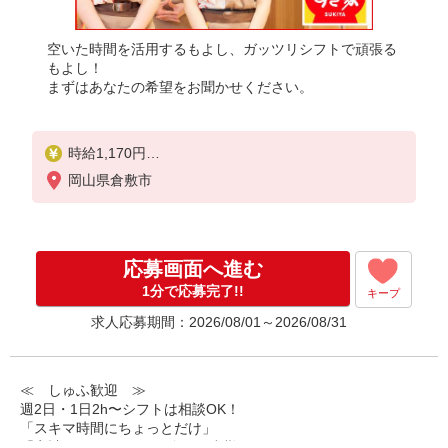
空いた時間を活用するもよし、ガッツリシフトで頑張る
もよし！
まずはあなたの希望をお聞かせください。
時給1,170円
※22:00〜翌5:00：時給1,463円
岡山県倉敷市
※高校生時給1,100円
※早朝手当（5:00〜9:00）時給＋150円
応募画面へ進む
1分で応募完了!!
キープ
求人応募期間：2026/08/01～2026/08/31
≪ しゅふ歓迎 ≫
週2日・1日2h〜シフトは相談OK！
「スキマ時間にちょっとだけ」
「家計に＋αするために多めに出勤」