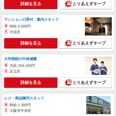
詳細を見る
とりあえずキープ
なか卯 倉敷黒崎店
接客・調理スタッフ（簡単な接客・調理・清
掃・など）
マンションの受付・案内スタッフ
時給1150円 22:00〜翌5:00：時給1438円 高校
生：時給1047円 ■特別手当 特別時給〈5:00-9:00も
時給 2,000円
深夜時給と同額〉
渋谷区
岡山県倉敷市黒崎611-1
詳細を見る
とりあえずキープ
詳細を見る
キープ
アルバイト
パート
大学病院の中材滅菌
ジョリーパスタ 堀南店
月給 254,160円
キッチン（フード）スタッフ
足立区
時給1120円 ※22:00以降は時給1400円 ※高校
生時給1070円 ※労働組合費あり（基本時給×月間
詳細を見る
とりあえずキープ
時間数×1.8％） ■土日・祝手当 土日・祝は時給＋
岡山県倉敷市堀南809-3
50円
詳細を見る
キープ
レジ・商品陳列スタッフ
時給 1,300円
アルバイト
パート
大阪市中央区
ピザハット ハローズ玉島店