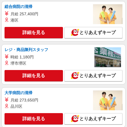
総合病院の清掃
詳細を見る
キープ
月給 257,400円
港区
アルバイト
パート
すき家 倉敷連島店
詳細を見る
とりあえずキープ
すき家の店舗スタッフ（接客・調理・清掃な
ど）
時給1,463円
レジ・商品陳列スタッフ
岡山県倉敷市連島2-9-18
時給 1,180円
堺市堺区
詳細を見る
キープ
詳細を見る
とりあえずキープ
アルバイト
パート
すき家 430号倉敷水島店
すき家の店舗スタッフ（接客・調理・清掃な
大学病院の清掃
ど）
月給 273,650円
時給1,463円
品川区
岡山県倉敷市東塚1-16-29
詳細を見る
とりあえずキープ
詳細を見る
キープ