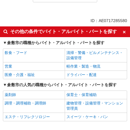
同じ特徴から求人を探す
未経験歓迎
高校生OK
ID：AE0717285580
大学生歓迎
ミドル（40代～）活躍中
その他の条件でバイト・アルバイト・パートを探す
週2～3日勤務OK
短時間勤務（1日4h以内）OK
倉敷市の職種からバイト・アルバイト・パートを探す
深夜
車通勤OK
扶養内勤務OK
交通費支給
飲食・フード
清掃・警備・ビルメンテナンス・
設備管理
社会保険あり
まかない・食事補助
営業
軽作業・製造・物流
社員登用あり
医療・介護・福祉
ドライバー・配達
倉敷市の人気の職種からバイト・アルバイト・パートを探す
薬剤師
保育士・保育補助
調理・調理補助・調理師
建物管理・設備管理・マンション
管理員
エステ・リフレクソロジー
スイーツ・ケーキ・パン