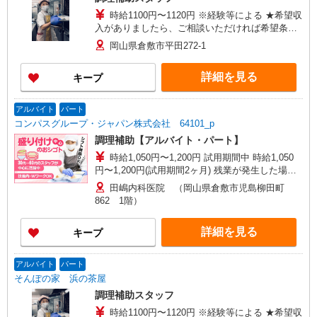
時給1100円〜1120円 ※経験等による ★希望収
入がありましたら、ご相談いただければ希望条件
に合うかの確認もいたします。 ★時間外手当別
岡山県倉敷市平田272-1
途支給 ★上記金額は働きがい向上手当を含みま
す。 ★働きがい向上手当※26年6月改定（地域に
詳細を見る
キープ
より異なる） 社会保険加入者は更に＋20円
アルバイト
パート
コンパスグループ・ジャパン株式会社 64101_p
調理補助【アルバイト・パート】
時給1,050円〜1,200円 試用期間中 時給1,050
円〜1,200円(試用期間2ヶ月) 残業が発生した場
合、残業代を1分単位で別途支給します。
田嶋内科医院 （岡山県倉敷市児島柳田町
862 1階）
詳細を見る
キープ
アルバイト
パート
そんぽの家 浜の茶屋
調理補助スタッフ
時給1100円〜1120円 ※経験等による ★希望収