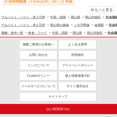
短時間勤務（1日4h以内）OK
早朝
日本国民食株式会社 福田中学校（1827）
学校の調理師
もっと見る
時給1,080〜1,100円 ※経験、能力による ※詳
アルバイト・バイト・求人TOP
中国・四国
岡山県
岡山市南区
社会福
細は面接の際にご説明いたします 【試用期間】 試
用期間：有（2ヶ月） 試用期間中の労働条件：変
アルバイト・バイト・求人TOP
岡山県の路線
ＪＲ宇野線
妹尾駅
社会
岡山県岡山市南区山田544-3
更なし
職種・条件一覧
飲食・フード
中国・四国
岡山県
岡山市南区
社会福
詳細を見る
キープ
掲載ご希望のお客様へ
よくある質問
パート
お問い合わせ
利用規約
株式会社ニッコクトラスト 小橋工業（2921）
社員食堂の調理補助
リンクについて
プライバシーポリシー
時給1,080円 ※詳細は面接の際にご説明いたし
ます 【試用期間】 試用期間：有（2ヶ月） 試用期
Cookieポリシー
個人情報保護方針
間中の労働条件：変更なし
岡山県岡山市南区中畦684
メールサービスについて
サイト運営会社
詳細を見る
キープ
サイトマップ
パート
株式会社ベネミール 岡山営業所
(c) AIDEM Inc.
福祉施設厨房内での給食調理員