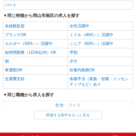
＋250円
岡山県岡山市南区福田229-1
パート
同じ特徴から岡山市南区の求人を探す
詳細を見る
キープ
未経験歓迎
女性活躍中
アルバイト
パート
ブランクOK
ミドル（40代～）活躍中
株式会社フジ 岡山総合プロセスセンター
食品加工センターお惣菜部門スタッフ
エルダー（50代～）活躍中
シニア（60代～）活躍中
時給1193円 ※日祝時給50円アップ ※22時〜翌
短時間勤務（1日4h以内）OK
早朝
5時は別途深夜割増あり
朝
夕方
岡山県岡山市南区築港元町13-3
車通勤OK
扶養内勤務OK
詳細を見る
キープ
交通費支給
各種手当（家族・役職・インセン
ティブなど）あり
アルバイト
パート
同じ職種から求人を探す
丸亀製麺岡山大福店
キッチン・ホールスタッフ
飲食・フード
時給1150円〜
調理・調理補助・調理師
関連する条件をもっと見る
岡山県岡山市南区大福３０９－８
同じ特徴から求人を探す
詳細を見る
キープ
未経験歓迎
ミドル（40代～）活躍中