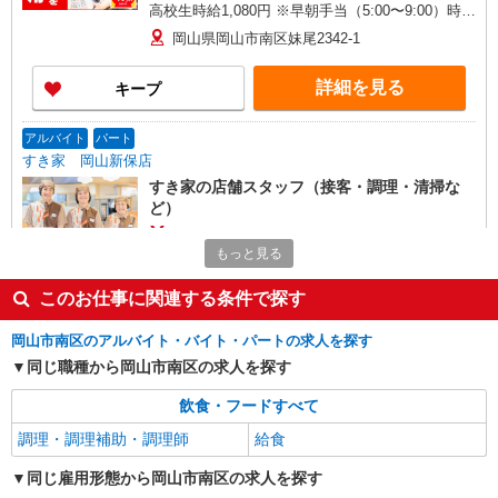
高校生時給1,080円 ※早朝手当（5:00〜9:00）時給
＋150円
岡山県岡山市南区妹尾2342-1
詳細を見る
キープ
アルバイト
パート
すき家 岡山新保店
すき家の店舗スタッフ（接客・調理・清掃な
ど）
時給1,375円
もっと見る
岡山県岡山市南区新保395-1
このお仕事に関連する条件で探す
詳細を見る
キープ
岡山市南区のアルバイト・バイト・パートの求人を探す
アルバイト
パート
同じ職種から岡山市南区の求人を探す
すき家 岡山福田店
飲食・フードすべて
すき家の店舗スタッフ（接客・調理・清掃な
ど）
調理・調理補助・調理師
給食
時給1,100円 ※22:00〜翌5:00：時給1,375円 ※
同じ雇用形態から岡山市南区の求人を探す
高校生時給1,050円 ※早朝手当（5:00〜9:00）時給