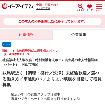
中国・四国
の求人
▼エリア変更
この求人の応募期間は既に終了しております。
仕事情報
企業情報
パート
職種：［1］加熱調理済食品の調理補助スタッフ
［2］洗浄作業スタッフ
社会福祉法人敬友会 特別養護老人ホーム共生苑の求人情報詳細
（パート） - 岡山市南区
妹尾駅近く【調理・盛付／洗浄】未経験歓迎／選べ
る働き方／車通勤OK／よりよい環境を目指して増員
募集！
幅広い年代の女性スタッフ活躍中！
家庭やプライベートとの両立を目指せますよ◎