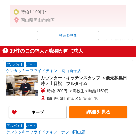
時給1,100円〜
※試用期間3ヵ月（同条件）
岡山県岡山市南区
※早出手当（［1］（a）勤務の方 6:00〜9:00は＋時
給170円）
※遅出手当（［1］（b）勤務の方 16時以降は＋時給
詳細を見る
ID：AE0508073652
170円）
※日祝手当（通常時給＋時給100円）
19
件のこの求人と職種が同じ求人
※年末年始手当（通常時給＋時給625円）
掲載期間終了
アルバイト
パート
ケンタッキーフライドチキン 岡山新保店
カウンター・キッチンスタッフ ＜優先募集日
時＞土日祝 フルタイム
時給1300円 ＜高校生＞時給1150円
岡山県岡山市南区新保661-10
詳細を見る
キープ
アルバイト
パート
ケンタッキーフライドチキン ナフコ岡山店