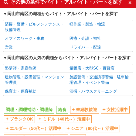
その他の条件でバイト・アルバイト・パートを探す
短時間勤務（1日4h以内）OK
車通勤OK
パート
岡山市南区の職種からバイト・アルバイト・パートを探す
扶養内勤務OK
日本国民食株式会社 福田中学校（1827）
交通費支給
清掃・警備・ビルメンテナンス・
学校の調理補助
軽作業・製造・物流
設備管理
時給1,047〜1,060円 ※経験、能力による ※詳
細は面接の際にご説明いたします 【試用期間】 試
オフィスワーク・事務
医療・介護・福祉
用期間：有（2ヶ月） 試用期間中の労働条件：変
岡山県岡山市南区山田544-3
営業
ドライバー・配達
更なし
岡山市南区の人気の職種からバイト・アルバイト・パートを探す
詳細を見る
キープ
塾講師・家庭教師
量販店・大型SC・百貨店
正社員
建物管理・設備管理・マンション
施設警備・交通誘導警備・駐車輪
日本国民食株式会社 福田中学校（1827）
管理員
場管理・イベント警備
学校の調理師
保育士・保育補助
清掃・ハウスクリーニング
月給171,000円 ※詳細は面接の際にご説明いた
します 【給与内訳・手当】 給食手当5,875円 【試
用期間】 試用期間：有（2ヶ月） 試用期間中の労
岡山県岡山市南区山田544-3
働条件：変更なし
調理・調理補助・調理師
給食
未経験歓迎
女性活躍中
ブランクOK
ミドル（40代～）活躍中
詳細を見る
キープ
エルダー（50代～）活躍中
シニア（60代～）活躍中
パート