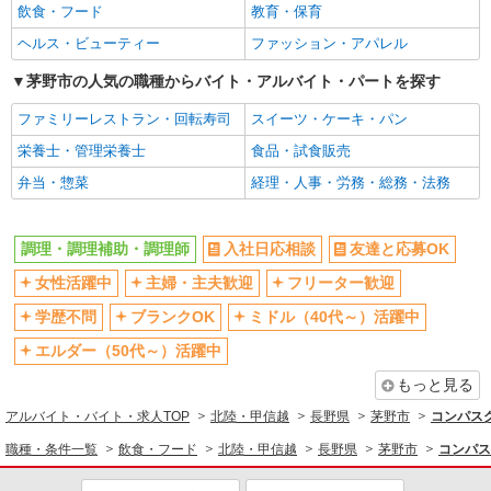
飲食・フード
教育・保育
ヘルス・ビューティー
ファッション・アパレル
茅野市の人気の職種からバイト・アルバイト・パートを探す
ファミリーレストラン・回転寿司
スイーツ・ケーキ・パン
栄養士・管理栄養士
食品・試食販売
弁当・惣菜
経理・人事・労務・総務・法務
調理・調理補助・調理師
入社日応相談
友達と応募OK
女性活躍中
主婦・主夫歓迎
フリーター歓迎
学歴不問
ブランクOK
ミドル（40代～）活躍中
エルダー（50代～）活躍中
もっと見る
アルバイト・バイト・求人TOP
北陸・甲信越
長野県
茅野市
コンパスグ
職種・条件一覧
飲食・フード
北陸・甲信越
長野県
茅野市
コンパス