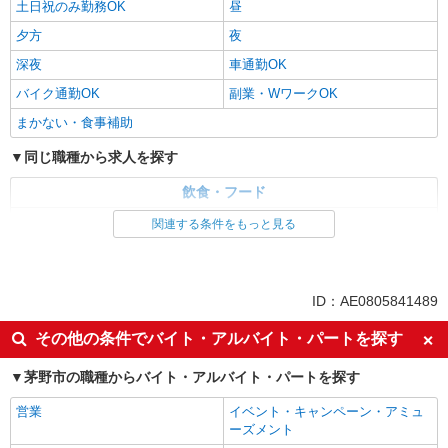
土日祝のみ勤務OK
昼
夕方
夜
深夜
車通勤OK
バイク通勤OK
副業・WワークOK
まかない・食事補助
同じ職種から求人を探す
飲食・フード
調理・調理補助・調理師
関連する条件をもっと見る
同じ特徴から求人を探す
ミドル（40代～）活躍中
交通費支給
ID：AE0805841489
社会保険あり
社員登用あり
その他の条件でバイト・アルバイト・パートを探す
週2～3日勤務OK
短時間勤務（1日4h以内）OK
茅野市の職種からバイト・アルバイト・パートを探す
深夜
車通勤OK
副業・WワークOK
まかない・食事補助
営業
イベント・キャンペーン・アミュ
ーズメント