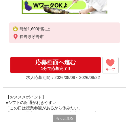
時給1,600円以上
長野県茅野市
試用期間中 時給1,600円以上(試用期間2ヶ月)
残業が発生した場合、残業代を1分単位で別途支給し
ます。
応募画面へ進む
1分で応募完了!!
キープ
求人応募期間：2026/08/09～2026/08/22
【おススメポイント】
●シフトの融通が利きやすい
「この日は授業参観があるから休みたい」
「その日は予定があるのでシフトを調整したい」等
もっと見る
家庭や趣味の都合にも柔軟に対応しますので、お気軽にご相談く
ださい