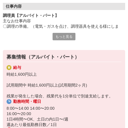
●20代〜50代の幅広い年代のスタッフが活躍中
仕事内容
主婦(夫)・フリーター・学生の方等、幅広い年代のスタッフが活
調理員【アルバイト・パート】
躍中
主なお仕事内容
〇調理の準備。（電気・ガスを点け、調理器具を使える様にしま
●安心の教育体制
す）
入社後は先輩たちが優しくフォローしながら進めますので、
もっと見る
〇食材の確認と下ごしらえ（献立に合わせて皮むき等、下ごしらえ
安心してお仕事を始められます。
を行います。）
〇調理開始（レシピに沿って調理をしていきます）
【会社について】
給食受託の外資系大手企業、コンパスグループ・ジャパン。
募集情報（アルバイト・パート）
「メイン担当」「副菜担当」「盛り付け担当」等、メニューや作業
全国約1,500ヵ所で「コントラクトフードサービス」を展開して
ごとに
います
給与
担当が決まっているため、ブランクがある方も安心♪
時給1,600円以上
普段から料理をしており包丁や鍋・フライパンなどの調理器具を使
試用期間中 時給1,600円以上(試用期間2ヶ月)
い慣れている方や、
調理のお仕事の経験のある方を募集しています
残業が発生した場合、残業代を1分単位で別途支給します。
勤務時間・曜日
8:00〜14:00 14:00〜20:00
16:00〜20:00
1日4時間〜OK、土日の内1日〜/週
週あたり最低勤務日数／1日