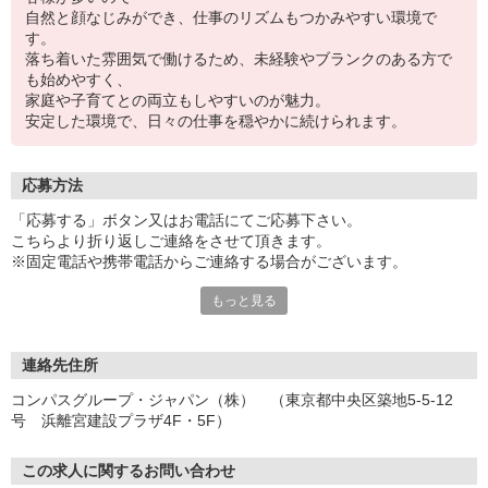
自然と顔なじみができ、仕事のリズムもつかみやすい環境で
す。
落ち着いた雰囲気で働けるため、未経験やブランクのある方で
も始めやすく、
家庭や子育てとの両立もしやすいのが魅力。
安定した環境で、日々の仕事を穏やかに続けられます。
応募方法
「応募する」ボタン又はお電話にてご応募下さい。
こちらより折り返しご連絡をさせて頂きます。
※固定電話や携帯電話からご連絡する場合がございます。
もっと見る
【WEB応募受付後の流れ】
［1］「応募する」ボタンよりご応募下さい♪
↓
［2］携帯のショートメッセージ（SMS）に質問フォームをお送り
連絡先住所
させて頂きますので、
コンパスグループ・ジャパン（株） （東京都中央区築地5-5-12
メッセージに従ってご質問にご回答頂き、ご都合の良い面接日
号 浜離宮建設プラザ4F・5F）
程をご選択ください♪
※携帯電話番号の登録不備等、SMSが配信されない場合には別途ご
連絡させて頂きます。
この求人に関するお問い合わせ