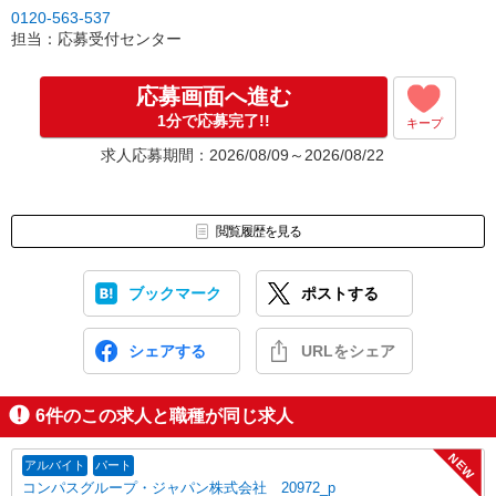
↓
0120-563-537
［3］面接実施。履歴書（写真貼付）をお持ちください。
担当：応募受付センター
面接では仕事内容や職場についてなど、気になることやご希望は
なんでもお聞かせくださいね。
↓
応募画面へ進む
［4］ 採用決定のご連絡。勤務開始日もお気軽にご相談ください。
1分で応募完了!!
キープ
【電話受付】
求人応募期間：2026/08/09～2026/08/22
10:00〜20:00 ※年末年始除く
閲覧履歴を見る
ブックマーク
ポストする
シェアする
URLをシェア
6
件のこの求人と職種が同じ求人
NEW
アルバイト
パート
コンパスグループ・ジャパン株式会社 20972_p