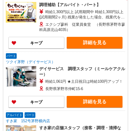
調理補助【アルバイト・パート】
時給1,300円以上 試用期間中 時給1,300円以上
(試用期間2ヶ月) 残業が発生した場合、残業代を1
分単位で別途支給します。
エクシブ蓼科 従業員食堂 （長野県茅野市蓼
科高原北山4035）
詳細を見る
キープ
パート
ツクイ茅野（デイサービス）
デイサービス 調理スタッフ（ミールケアクル
ー）
時給1,061円 ★土日祝日は時給100円アップ！
長野県茅野市仲町15-6
詳細を見る
キープ
アルバイト
パート
すき家 152号茅野横内店
すき家の店舗スタッフ（接客・調理・清掃な