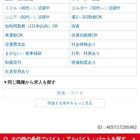
ど）
ミドル（40代～）活躍中
エルダー（50代～）活躍中
時給1,475円
シニア（60代～）活躍中
週2～3日勤務OK
長野県長野市大字北尾張部257
短時間勤務（1日4h以内）OK
深夜
詳細を見る
キープ
車通勤OK
扶養内勤務OK
交通費支給
社会保険あり
アルバイト
パート
ピザハット イオンタウン長野三輪店
まかない・食事補助
社割・特典あり
ピザの宅配／デリバリー・配達
制服貸与
研修制度あり
時給1,400円以上 平日 時給1,400円以上 土日・
社員登用あり
祝日 時給1,400円以上 ※2026年10月1日より通常
時給に戻ります。詳細はご面接時にご確認くださ
長野県長野市三輪9-43-24 イオンタウン長野
同じ職種から求人を探す
い。
三輪店内
飲食・フード
詳細を見る
キープ
ファストフード・デリ
調理・調理補助・調理師
関連する条件をもっと見る
同じ特徴から求人を探す
アルバイト
パート
すき家 長野SBC通り店
未経験歓迎
高校生OK
ID：AE0717285982
すき家の店舗スタッフ（接客・調理・清掃な
大学生歓迎
ミドル（40代～）活躍中
ど）
その他の条件でバイト・アルバイト・パートを探す