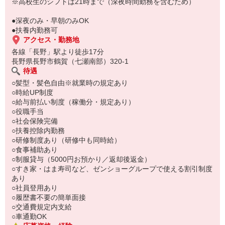
い。
※高校生のシフトは21時まで（深夜時間勤務を含むため）
●深夜のみ・早朝のみOK
●扶養内勤務可
アクセス・勤務地
各線「長野」駅より徒歩17分
長野県長野市鶴賀（七瀬南部）320-1
待遇
○髪型・髪色自由※就業時の規定あり
○時給UP制度
○給与前払い制度（稼働分・規定あり）
○役職手当
○社会保険完備
○扶養控除内勤務
○研修制度あり（研修中も同時給）
○食事補助あり
○制服貸与（5000円お預かり／返却後返金）
○すき家・はま寿司など、ゼンショーグループで使える割引制度
あり
○社員登用あり
○履歴書不要の簡単面接
○交通費規定内支給
○車通勤OK