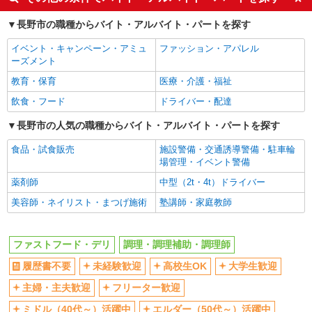
時給1,150円 ※22:00〜翌5:00：時給1,438円 ※
週2～3日勤務OK
短時間勤務（1日4h以内）OK
高校生時給1,100円 ※早朝手当（5:00〜9:00）時給
長野市の職種からバイト・アルバイト・パートを探す
深夜
車通勤OK
＋150円
長野県長野市上松1-16-41
扶養内勤務OK
交通費支給
イベント・キャンペーン・アミュ
ファッション・アパレル
ーズメント
詳細を見る
キープ
社会保険あり
まかない・食事補助
教育・保育
医療・介護・福祉
社員登用あり
アルバイト
パート
飲食・フード
ドライバー・配達
ピザハット イオンタウン長野三輪店
長野市の人気の職種からバイト・アルバイト・パートを探す
ピザの宅配／デリバリー・配達
時給1,400円以上 平日 時給1,400円以上 土日・
食品・試食販売
施設警備・交通誘導警備・駐車輪
祝日 時給1,400円以上 ※2026年10月1日より通常
場管理・イベント警備
時給に戻ります。詳細はご面接時にご確認くださ
長野県長野市三輪9-43-24 イオンタウン長野
い。
薬剤師
中型（2t・4t）ドライバー
三輪店内
美容師・ネイリスト・まつげ施術
塾講師・家庭教師
詳細を見る
キープ
ファストフード・デリ
調理・調理補助・調理師
アルバイト
パート
丸亀製麺長野店
履歴書不要
未経験歓迎
高校生OK
大学生歓迎
キッチン・ホールスタッフ
主婦・主夫歓迎
フリーター歓迎
時給1150円〜 ☆土日祝は時給100円UP!! ☆22
時以降は時給25％UP（深夜割増有）
ミドル（40代～）活躍中
エルダー（50代～）活躍中