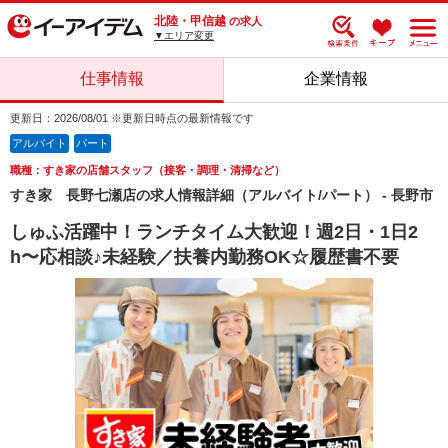
北陸・甲信越
の求人
▼エリア変更
仕事情報
企業情報
更新日：2026/08/01 ※更新日時点の最新情報です
アルバイト
パート
職種：すき家の店舗スタッフ（接客・調理・清掃など）
すき家 長野七瀬店の求人情報詳細（アルバイト/パート） - 長野市
しゅふ活躍中！ランチタイム大歓迎！週2日・1日2
h〜応相談♪未経験／扶養内勤務OK☆履歴書不要