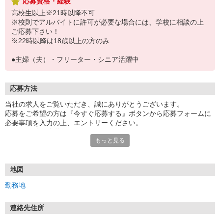
応募資格・経験
高校生以上※21時以降不可
※校則でアルバイトに許可が必要な場合には、学校に相談の上
ご応募下さい！
※22時以降は18歳以上の方のみ
●主婦（夫）・フリーター・シニア活躍中
応募方法
当社の求人をご覧いただき、誠にありがとうございます。
応募をご希望の方は『今すぐ応募する』ボタンから応募フォームに
必要事項を入力の上、エントリーください。
☆★☆24時間応募OK！☆★☆
もっと見る
・・・お願い・・・
応募の際は、連絡先に「携帯電話のアドレス」や「携帯電話の番
号」など
地図
普段つながりやすい連絡先を入力してください。
勤務地
連絡先住所