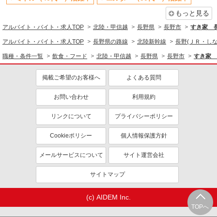
長野県長野市小島１１０－１１
もっと見る
アルバイト・バイト・求人TOP
北陸・甲信越
長野県
長野市
すき家 
詳細を見る
キープ
アルバイト・バイト・求人TOP
長野県の路線
北陸新幹線
長野(ＪＲ・しな
派遣社員
職種・条件一覧
飲食・フード
北陸・甲信越
長野県
長野市
すき家 
パーソルテンプスタッフ株式会社 上信コーディネートセンター（長
野）/26-0585800
掲載ご希望のお客様へ
よくある質問
［高時給1450円！］スーパーでお惣菜のパッ
ク詰めや陳列のお仕事
お問い合わせ
利用規約
時給1450円
長野県長野市／最寄駅：長野駅 ≪車通勤可
リンクについて
プライバシーポリシー
≫ ■敷地内に駐車場あり（月1,100円）
Cookieポリシー
個人情報保護方針
詳細を見る
キープ
メールサービスについて
サイト運営会社
派遣社員
サイトマップ
パーソルテンプスタッフ株式会社 上信コーディネートセンター（長
野）/26-0585788
(c) AIDEM Inc.
［時短×未経験OK］8時〜12時まで★お惣菜の
パック詰め＠1450円
TOPへ