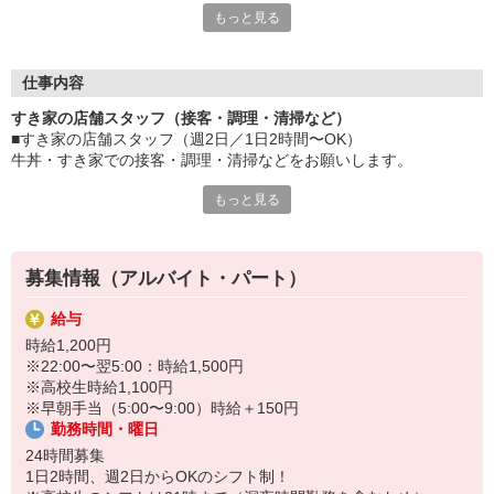
もっと見る
など、自分らしく活躍できますよ。
≪ 働くメリットいっぱい ≫
■髪型・髪色自由
仕事内容
オシャレを捨てる必要はありません！
すき家の店舗スタッフ（接客・調理・清掃など）
■給与前払い可
■すき家の店舗スタッフ（週2日／1日2時間〜OK）
急な出費も安心♪
牛丼・すき家での接客・調理・清掃などをお願いします。
■社員登用あり
将来を考えている方は必見です。
もっと見る
具体的には・・・
お客様をきれいなお店でお迎え！
なか卯、かつ庵、ココス、ジョリーパスタ、ビッグボーイ、華屋
おいしい牛丼を！
与兵衛、オリーブの丘、焼肉いちばんなどを経営しているゼンシ
あなたの笑顔で！
ョーグループ！
募集情報（アルバイト・パート）
すばやく提供！
その中のひとつ『すき家』でお仕事しませんか？
給与
他にも、食材の調整や金銭管理、新しく入社したクルーの研修など
時給1,200円
様々なお仕事があります。
※22:00〜翌5:00：時給1,500円
セルフオーダー、セルフ会計で、現金の受け渡しはほとんどありま
※高校生時給1,100円
せん。※一部店舗を除く
※早朝手当（5:00〜9:00）時給＋150円
取り間違いもなく安心でスムーズ♪
勤務時間・曜日
マニュアルも用意していますので飲食店が初めての方でも大丈夫！
24時間募集
もちろん先輩クルーがしっかり教えてくれるので安心してくださ
1日2時間、週2日からOKのシフト制！