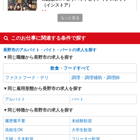
（インストア）
時給1,300円以上 平日 時給1,300円以上 土日・
もっと見る
祝日 時給1,300円以上 高校生 時給1,300円以上
※2026年10月1日より通常時給に戻ります。詳細
長野県長野市三輪9-43-24 イオンタウン長野
はご面接時にご確認ください。
三輪店内
このお仕事に関連する条件で探す
詳細を見る
キープ
長野市のアルバイト・バイト・パートの求人を探す
同じ職種から長野市の求人を探す
アルバイト
パート
ビッグボーイ 西尾張部店
飲食・フードすべて
キッチン（フード）スタッフ
ファストフード・デリ
調理・調理補助・調理師
時給1200円 ※22:00以降は時給1500円 ※高校
生時給1150円 ※高校生は学校からの許可が必要な
同じ雇用形態から長野市の求人を探す
場合、通学中の学校からの許可証が必要となりま
長野県長野市西尾張部185-3
す。
アルバイト
パート
詳細を見る
キープ
同じ特徴から長野市の求人を探す
履歴書不要
未経験歓迎
アルバイト
パート
すき家 18号長野北尾張部店
高校生OK
大学生歓迎
すき家の店舗スタッフ（接客・調理・清掃な
主婦・主夫歓迎
フリーター歓迎