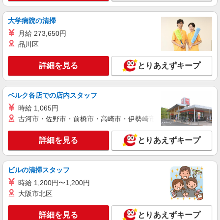
すき家 18号長野北尾張部店
すき家の店舗スタッフ（接客・調理・清掃な
大学病院の清掃
ど）
月給 273,650円
時給1,475円
品川区
長野県長野市大字北尾張部257
詳細を見る
とりあえずキープ
詳細を見る
キープ
アルバイト
パート
ベルク各店での店内スタッフ
ビッグボーイ 西尾張部店
時給 1,065円
キッチン（フード）スタッフ
古河市・佐野市・前橋市・高崎市・伊勢崎市・太田市・館林市・
時給1200円 ※22:00以降は時給1500円 ※高校
生時給1150円 ※高校生は学校からの許可が必要な
詳細を見る
とりあえずキープ
場合、通学中の学校からの許可証が必要となりま
長野県長野市西尾張部185-3
す。
詳細を見る
キープ
ビルの清掃スタッフ
時給 1,200円〜1,200円
アルバイト
パート
大阪市北区
ピザハット イオンタウン長野三輪店
ピザの宅配／デリバリー・配達
詳細を見る
とりあえずキープ