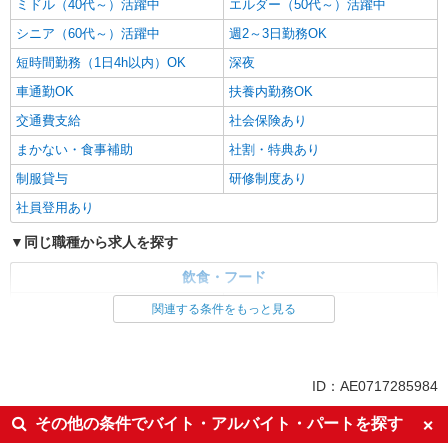
ミドル（40代～）活躍中
エルダー（50代～）活躍中
シニア（60代～）活躍中
週2～3日勤務OK
短時間勤務（1日4h以内）OK
深夜
車通勤OK
扶養内勤務OK
交通費支給
社会保険あり
まかない・食事補助
社割・特典あり
制服貸与
研修制度あり
社員登用あり
同じ職種から求人を探す
飲食・フード
ファストフード・デリ
調理・調理補助・調理師
関連する条件をもっと見る
同じ特徴から求人を探す
未経験歓迎
高校生OK
ID：AE0717285984
大学生歓迎
ミドル（40代～）活躍中
その他の条件でバイト・アルバイト・パートを探す
週2～3日勤務OK
短時間勤務（1日4h以内）OK