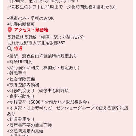
もちろん先輩クルーがしっかり教えてくれるので安心してくださ
1日2時間、週2日からOKのシフト制！
い。
※高校生のシフトは21時まで（深夜時間勤務を含むため）
●深夜のみ・早朝のみOK
●扶養内勤務可
アクセス・勤務地
長野電鉄長野線「朝陽」駅より徒歩17分
長野県長野市大字北尾張部257
待遇
○髪型・髪色自由※就業時の規定あり
○時給UP制度
○給与前払い制度（稼働分・規定あり）
○役職手当
○社会保険完備
○扶養控除内勤務
○研修制度あり（研修中も同時給）
○食事補助あり
○制服貸与（5000円お預かり／返却後返金）
○すき家・はま寿司など、ゼンショーグループで使える割引制度
あり
○社員登用あり
○履歴書不要の簡単面接
○交通費規定内支給