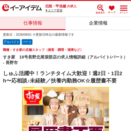
北陸・甲信越
の求人
▼エリア変更
仕事情報
企業情報
更新日：2026/08/01 ※更新日時点の最新情報です
アルバイト
パート
職種：すき家の店舗スタッフ（接客・調理・清掃など）
すき家 18号長野北尾張部店の求人情報詳細（アルバイト/パート）
- 長野市
しゅふ活躍中！ランチタイム大歓迎！週2日・1日2
h〜応相談♪未経験／扶養内勤務OK☆履歴書不要