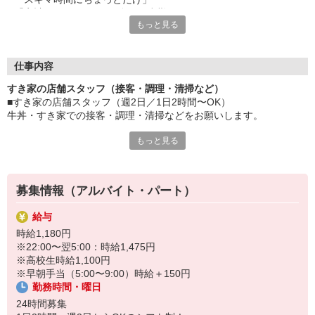
「家計に＋αするために多めに出勤」
もっと見る
など、自分らしく活躍できますよ。
≪ 働くメリットいっぱい ≫
■髪型・髪色自由
仕事内容
オシャレを捨てる必要はありません！
すき家の店舗スタッフ（接客・調理・清掃など）
■給与前払い可
■すき家の店舗スタッフ（週2日／1日2時間〜OK）
急な出費も安心♪
牛丼・すき家での接客・調理・清掃などをお願いします。
■社員登用あり
将来を考えている方は必見です。
もっと見る
具体的には・・・
お客様をきれいなお店でお迎え！
なか卯、かつ庵、ココス、ジョリーパスタ、ビッグボーイ、華屋
おいしい牛丼を！
与兵衛、オリーブの丘、焼肉いちばんなどを経営しているゼンシ
あなたの笑顔で！
ョーグループ！
募集情報（アルバイト・パート）
すばやく提供！
その中のひとつ『すき家』でお仕事しませんか？
給与
他にも、食材の調整や金銭管理、新しく入社したクルーの研修など
時給1,180円
様々なお仕事があります。
※22:00〜翌5:00：時給1,475円
セルフオーダー、セルフ会計で、現金の受け渡しはほとんどありま
※高校生時給1,100円
せん。※一部店舗を除く
※早朝手当（5:00〜9:00）時給＋150円
取り間違いもなく安心でスムーズ♪
勤務時間・曜日
マニュアルも用意していますので飲食店が初めての方でも大丈夫！
24時間募集