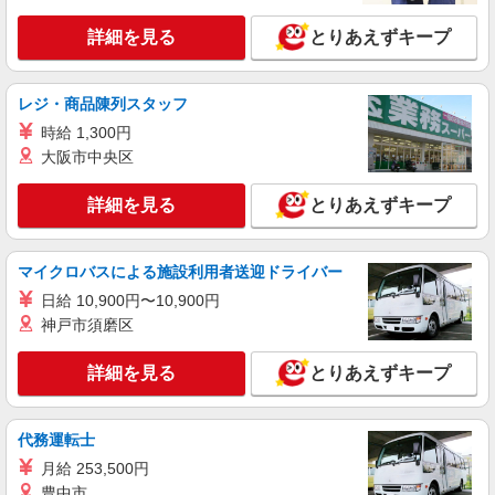
時給1450円
詳細を見る
とりあえずキープ
長野県長野市／最寄駅：長野駅 ≪車通勤可
≫ ■敷地内に駐車場あり（月1,100円）
レジ・商品陳列スタッフ
詳細を見る
キープ
時給 1,300円
大阪市中央区
派遣社員
パーソルテンプスタッフ株式会社 上信コーディネートセンター（長
詳細を見る
とりあえずキープ
野）/26-0585788
［時短×未経験OK］8時〜12時まで★お惣菜の
パック詰め＠1450円
マイクロバスによる施設利用者送迎ドライバー
時給1450円
日給 10,900円〜10,900円
長野県長野市／最寄駅：長野駅 ≪車通勤可
神戸市須磨区
≫ ■敷地内に駐車場あり（月1,100円）
詳細を見る
とりあえずキープ
詳細を見る
キープ
アルバイト
パート
代務運転士
ながの東急百貨店保育園
月給 253,500円
企業内保育園の調理師
豊中市