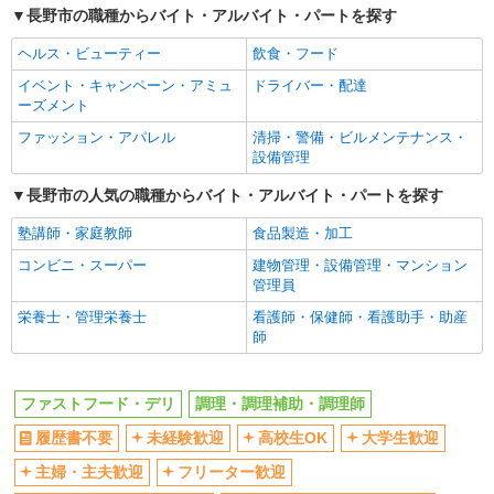
長野市の職種からバイト・アルバイト・パートを探す
深夜
車通勤OK
扶養内勤務OK
交通費支給
ヘルス・ビューティー
飲食・フード
社会保険あり
まかない・食事補助
イベント・キャンペーン・アミュ
ドライバー・配達
ーズメント
社員登用あり
ファッション・アパレル
清掃・警備・ビルメンテナンス・
設備管理
長野市の人気の職種からバイト・アルバイト・パートを探す
塾講師・家庭教師
食品製造・加工
コンビニ・スーパー
建物管理・設備管理・マンション
管理員
栄養士・管理栄養士
看護師・保健師・看護助手・助産
師
ファストフード・デリ
調理・調理補助・調理師
履歴書不要
未経験歓迎
高校生OK
大学生歓迎
主婦・主夫歓迎
フリーター歓迎