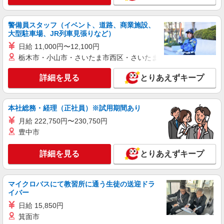
時給1,400円以上 平日 時給1,400円以上 土日・
祝日 時給1,400円以上 ※2026年10月1日より通常
時給に戻ります。詳細はご面接時にご確認くださ
長野県長野市三輪9-43-24 イオンタウン長野
警備員スタッフ（イベント、道路、商業施設、
い。
三輪店内
大型駐車場、JR列車見張りなど）
日給 11,000円〜12,100円
詳細を見る
キープ
栃木市・小山市・さいたま市西区・さいたま市岩槻区・久喜市・
詳細を見る
とりあえずキープ
アルバイト
パート
すき家 長野SBC通り店
すき家の店舗スタッフ（接客・調理・清掃な
本社総務・経理（正社員）※試用期間あり
ど）
月給 222,750円〜230,750円
時給1,150円 ※22:00〜翌5:00：時給1,438円 ※
高校生時給1,100円 ※早朝手当（5:00〜9:00）時給
豊中市
＋150円
長野県長野市上松1-16-41
詳細を見る
とりあえずキープ
詳細を見る
キープ
マイクロバスにて教習所に通う生徒の送迎ドラ
アルバイト
パート
イバー
丸亀製麺長野店
日給 15,850円
キッチン・ホールスタッフ
箕面市
時給1150円〜 ☆土日祝は時給100円UP!! ☆22