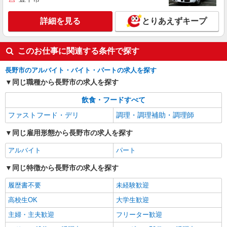
時給1,120円〜1,320円 ※下記手当により異な
る ■平日早朝・夕方手当 時給＋100円 ■休日手当
詳細を見る
とりあえずキープ
時給＋100円 ■特別期間手当（GW、お盆、年末年
長野県長野市南千歳1丁目1番地1 別館シェル
始※会社カレンダーによる） 時給＋200円 ■処遇
シェ2階
改善手当（社保加入なし：2,600円/月）
このお仕事に関連する条件で探す
詳細を見る
キープ
長野市のアルバイト・バイト・パートの求人を探す
同じ職種から長野市の求人を探す
飲食・フードすべて
ファストフード・デリ
調理・調理補助・調理師
同じ雇用形態から長野市の求人を探す
アルバイト
パート
同じ特徴から長野市の求人を探す
履歴書不要
未経験歓迎
高校生OK
大学生歓迎
主婦・主夫歓迎
フリーター歓迎