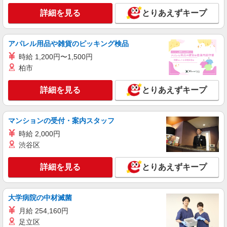
時以降は時給25％UP（深夜割増有）
詳細を見る
とりあえずキープ
長野県長野市小島１１０－１１
詳細を見る
キープ
アパレル用品や雑貨のピッキング検品
時給 1,200円〜1,500円
派遣社員
柏市
パーソルテンプスタッフ株式会社 上信コーディネートセンター（長
野）/26-0585750
詳細を見る
とりあえずキープ
［未経験スタート大歓迎］電話なし★お惣菜の
パック詰めや陳列☆
時給1450円
マンションの受付・案内スタッフ
長野県長野市／最寄駅：長野駅 ≪車通勤可
時給 2,000円
≫ ■敷地内に駐車場あり（月1,100円）
渋谷区
詳細を見る
キープ
詳細を見る
とりあえずキープ
派遣社員
パーソルテンプスタッフ株式会社 上信コーディネートセンター（長
大学病院の中材滅菌
野）/26-0585800
月給 254,160円
［高時給1450円！］スーパーでお惣菜のパッ
足立区
ク詰めや陳列のお仕事