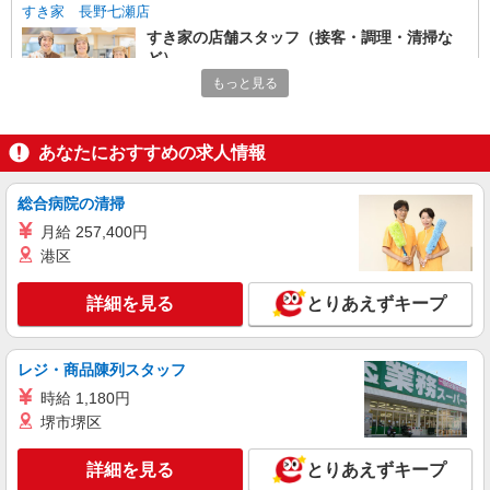
すき家 長野七瀬店
すき家の店舗スタッフ（接客・調理・清掃な
ど）
もっと見る
時給1,200円 ※22:00〜翌5:00：時給1,500円 ※
高校生時給1,100円 ※早朝手当（5:00〜9:00）時給
＋150円
長野県長野市鶴賀（七瀬南部）320-1
あなたにおすすめの求人情報
詳細を見る
キープ
総合病院の清掃
アルバイト
月給 257,400円
パート
ピザハット イオンタウン長野三輪店
港区
ピザの宅配／デリバリー・配達
詳細を見る
とりあえずキープ
時給1,400円以上 平日 時給1,400円以上 土日・
祝日 時給1,400円以上 ※2026年10月1日より通常
時給に戻ります。詳細はご面接時にご確認くださ
長野県長野市三輪9-43-24 イオンタウン長野
い。
レジ・商品陳列スタッフ
三輪店内
時給 1,180円
詳細を見る
キープ
堺市堺区
詳細を見る
とりあえずキープ
アルバイト
パート