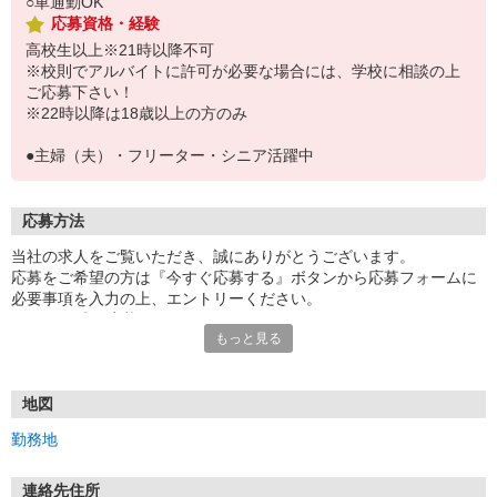
○車通勤OK
応募資格・経験
高校生以上※21時以降不可
※校則でアルバイトに許可が必要な場合には、学校に相談の上
ご応募下さい！
※22時以降は18歳以上の方のみ
●主婦（夫）・フリーター・シニア活躍中
応募方法
当社の求人をご覧いただき、誠にありがとうございます。
応募をご希望の方は『今すぐ応募する』ボタンから応募フォームに
必要事項を入力の上、エントリーください。
☆★☆24時間応募OK！☆★☆
もっと見る
・・・お願い・・・
応募の際は、連絡先に「携帯電話のアドレス」や「携帯電話の番
号」など
地図
普段つながりやすい連絡先を入力してください。
勤務地
連絡先住所