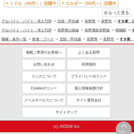
ミドル（40代～）活躍中
エルダー（50代～）活躍中
もっと見る
アルバイト・バイト・求人TOP
北陸・甲信越
長野県
長野市
すき家 
アルバイト・バイト・求人TOP
長野県の路線
長野電鉄長野線
朝陽駅
職種・条件一覧
飲食・フード
北陸・甲信越
長野県
長野市
すき家 
掲載ご希望のお客様へ
よくある質問
お問い合わせ
利用規約
リンクについて
プライバシーポリシー
Cookieポリシー
個人情報保護方針
メールサービスについて
サイト運営会社
サイトマップ
(c) AIDEM Inc.
TOPへ