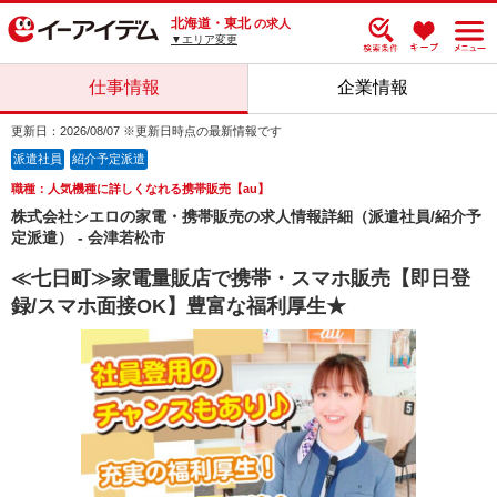
北海道・東北
の求人
▼エリア変更
仕事情報
企業情報
更新日：2026/08/07 ※更新日時点の最新情報です
派遣社員
紹介予定派遣
職種：人気機種に詳しくなれる携帯販売【au】
株式会社シエロの家電・携帯販売の求人情報詳細（派遣社員/紹介予
定派遣） - 会津若松市
≪七日町≫家電量販店で携帯・スマホ販売【即日登
録/スマホ面接OK】豊富な福利厚生★