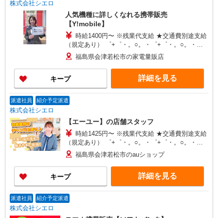
株式会社シエロ
人気機種に詳しくなれる携帯販売
【Y!mobile】
時給1400円〜 ※残業代支給 ★交通費別途支給
（規定あり） ゜+゜・。○。・゜+゜・。○。・゜
+゜ 入社祝い金10万円支給(規定有) お友達を紹介
福島県会津若松市の家電量販店
頂くと, インセンティブ支給(規定有) ★月2回払
い・週払い可能（規程有）★ ゜・。○。・゜
詳細を見る
キープ
+゜・。○。・゜+゜
派遣社員
紹介予定派遣
株式会社シエロ
【エーユー】の店舗スタッフ
時給1425円〜 ※残業代支給 ★交通費別途支給
（規定あり） ゜+゜・。○。・゜+゜・。○。・゜
+゜ 入社祝い金10万円支給(規定有) お友達を紹介
福島県会津若松市のauショップ
頂くと, インセンティブ支給(規定有) ★月2回払
い・週払い可能（規程有）★ ゜・。○。・゜
詳細を見る
キープ
+゜・。○。・゜+゜
派遣社員
紹介予定派遣
株式会社シエロ