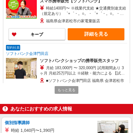
スマホ携帯販売【ソフトバンク】
時給1400円〜 ※残業代支給 ★交通費別途支給
（規定あり） ゜+゜・。○。・゜+゜・。○。・゜
+゜ 入社祝い金10万円支給(規定有) お友達を紹介
福島県会津若松市の家電量販店
頂くと, インセンティブ支給(規定有) ★月2回払
い・週払い可能（規程有）★ ゜・。○。・゜
詳細を見る
キープ
+゜・。○。・゜+゜
契約社員
ソフトバンク会津門田店
ソフトバンクショップの携帯販売スタッフ
月給 183,000円 〜 320,000円 試用期間あり 3
ヶ月 月給25万円以上 ※経験・能力による 【試用
期間】月給 183000 円 〜 320000 円
■ソフトバンク会津門田店 福島県 会津若松市
西年貢1丁目 1‐5
もっと見る
詳細を見る
キープ
あなたにおすすめの求人情報
契約社員
ソフトバンク販売契約社員【会津若松市エリア】
個別指導講師
家電量販店内の携帯販売スタッフ
時給 1,040円〜1,390円
月給 247,340円 〜 247,340円 試用期間なし ※