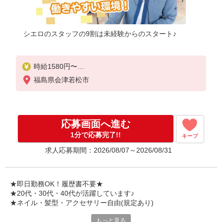
シエロのスタッフの9割は未経験からのスタート♪
時給1580円〜
※残業代支給
福島県会津若松市
★交通費別途支給（上限800円/日）
゜+゜・。○。・゜+゜・。○。・゜+゜
入社祝い金10万円支給(規定有)
応募画面へ進む
お友達を紹介頂くと,
1分で応募完了!!
キープ
インセンティブ支給(規定有)
求人応募期間：2026/08/07～2026/08/31
★月2回払い・週払い可能（規程有）★
゜・。○。・゜+゜・。○。・゜+゜
★即日勤務OK！履歴書不要★
★20代・30代・40代が活躍しています♪
★ネイル・髪型・アクセサリー自由(規定あり)
もっと見る
シエロのスタッフは9割が未経験スタート。