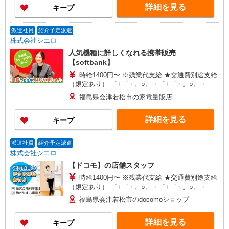
詳細を見る
キープ
+゜・。○。・゜+゜
派遣社員
紹介予定派遣
株式会社シエロ
人気機種に詳しくなれる携帯販売
【softbank】
時給1400円〜 ※残業代支給 ★交通費別途支給
（規定あり） ゜+゜・。○。・゜+゜・。○。・゜
+゜ 入社祝い金10万円支給(規定有) お友達を紹介
福島県会津若松市の家電量販店
頂くと, インセンティブ支給(規定有) ★月2回払
い・週払い可能（規程有）★ ゜・。○。・゜
詳細を見る
キープ
+゜・。○。・゜+゜
派遣社員
紹介予定派遣
株式会社シエロ
【ドコモ】の店舗スタッフ
時給1400円〜 ※残業代支給 ★交通費別途支給
（規定あり） ゜+゜・。○。・゜+゜・。○。・゜
+゜ 入社祝い金10万円支給(規定有) お友達を紹介
福島県会津若松市のdocomoショップ
頂くと, インセンティブ支給(規定有) ★月2回払
い・週払い可能（規程有）★ ゜・。○。・゜
詳細を見る
キープ
+゜・。○。・゜+゜