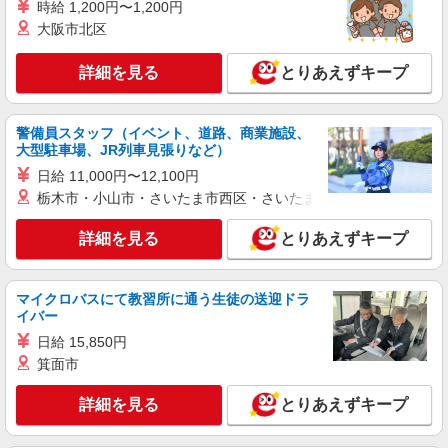
時給 1,200円〜1,200円
入社後獲得も対象 【役割手当】 CSA（チーフセ
大阪市北区
詳細を見る
キープ
ールスアドバイザー）に昇格すると16600円/月支
給 ゜+゜・。○。・゜+゜・。○。・゜+゜ 入社祝
い金10万円支給(規定有) お友達を紹介頂くと, イン
詳細を見る
とりあえずキープ
センティブ支給(規定有) ★月2回払い・週払い可能
（規程有）★ ゜・。○。・゜+゜・。○。・゜+゜
警備員スタッフ（イベント、道路、商業施設、
大型駐車場、JR列車見張りなど）
日給 11,000円〜12,100円
栃木市・小山市・さいたま市西区・さいたま市岩槻区・久喜市・
詳細を見る
とりあえずキープ
マイクロバスにて教習所に通う生徒の送迎ドラ
イバー
日給 15,850円
箕面市
詳細を見る
とりあえずキープ