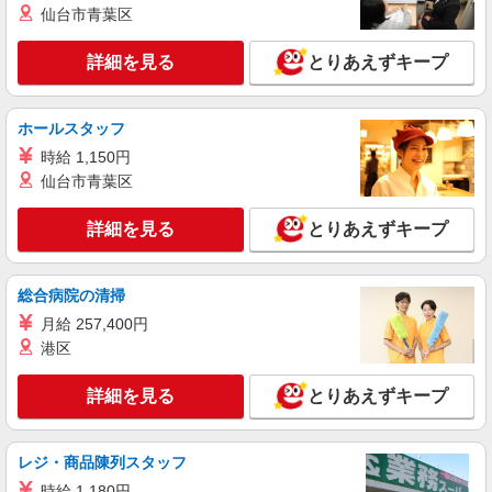
仙台市青葉区
経験・能力による 【試用期間】時給 0 円 〜 0 円
■ソフトバンク販売契約社員【会津若松市エリ
詳細を見る
とりあえずキープ
ア】 福島県会津若松市
詳細を見る
キープ
ホールスタッフ
時給 1,150円
契約社員
仙台市青葉区
ソフトバンク会津若松店
ソフトバンクショップの携帯販売スタッフ
詳細を見る
とりあえずキープ
月給 183,000円 〜 320,000円 試用期間あり 3
ヶ月 月給25万円以上 ※経験・能力による 【試用
期間】月給 183000 円 〜 320000 円
■ソフトバンク会津若松店 福島県 会津若松市
総合病院の清掃
町北町大字上荒久田字村北 122
月給 257,400円
港区
詳細を見る
キープ
詳細を見る
とりあえずキープ
派遣社員
紹介予定派遣
株式会社シエロ
人気機種に詳しくなれる携帯販売【au】
レジ・商品陳列スタッフ
時給1500円〜 ※残業代支給 ★交通費上限800
時給 1,180円