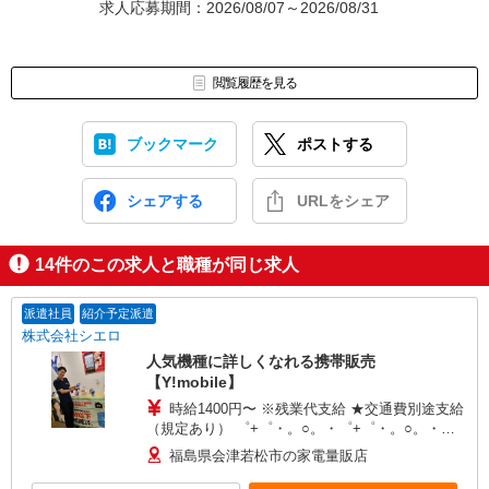
求人応募期間：2026/08/07～2026/08/31
閲覧履歴を見る
ブックマーク
ポストする
シェアする
URLをシェア
14
件のこの求人と職種が同じ求人
派遣社員
紹介予定派遣
株式会社シエロ
人気機種に詳しくなれる携帯販売
【Y!mobile】
時給1400円〜 ※残業代支給 ★交通費別途支給
（規定あり） ゜+゜・。○。・゜+゜・。○。・゜
+゜ 入社祝い金10万円支給(規定有) お友達を紹介
福島県会津若松市の家電量販店
頂くと, インセンティブ支給(規定有) ★月2回払
い・週払い可能（規程有）★ ゜・。○。・゜