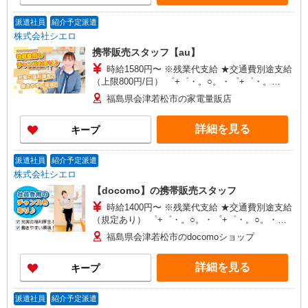
派遣社員
紹介予定派遣
株式会社シエロ
携帯販売スタッフ【au】
時給1580円〜 ※残業代支給 ★交通費別途支給
（上限800円/日） ゜+゜・。○。・゜+゜・。
○。・゜+゜ 入社祝い金10万円支給(規定有) お友達
福島県会津若松市の家電量販店
を紹介頂くと, インセンティブ支給(規定有) ★月2
回払い・週払い可能（規程有）★ ゜・。○。・゜
詳細を見る
キープ
+゜・。○。・゜+゜
派遣社員
紹介予定派遣
株式会社シエロ
【docomo】の携帯販売スタッフ
時給1400円〜 ※残業代支給 ★交通費別途支給
（規定あり） ゜+゜・。○。・゜+゜・。○。・゜
+゜ 入社祝い金10万円支給(規定有) お友達を紹介
福島県会津若松市のdocomoショップ
頂くと, インセンティブ支給(規定有) ★月2回払
い・週払い可能（規程有）★ ゜・。○。・゜
詳細を見る
キープ
+゜・。○。・゜+゜
派遣社員
紹介予定派遣