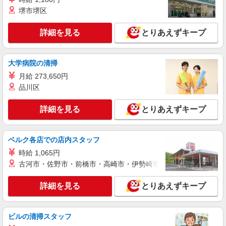
円/日 【資格手当制度】 au資格取得で5200〜
堺市堺区
11400円/月支給 家電アドバイザー資格をお持ちの
福島県会津若松市の家電量販店
方はグレードに合わせて2500〜5000円/月支給 ※
入社後獲得も対象 【役割手当】 CSA（チーフセ
詳細を見る
とりあえずキープ
詳細を見る
キープ
ールスアドバイザー）に昇格すると16600円/月支
給 ゜+゜・。○。・゜+゜・。○。・゜+゜ 入社祝
い金10万円支給(規定有) お友達を紹介頂くと, イン
派遣社員
紹介予定派遣
大学病院の清掃
センティブ支給(規定有) ★月2回払い・週払い可能
株式会社シエロ
月給 273,650円
（規程有）★ ゜・。○。・゜+゜・。○。・゜+゜
人気機種に詳しくなれる携帯販売【au】
品川区
時給1500円〜 ※残業代支給 ★交通費上限800
円/日 【資格手当制度】 au資格取得で5200〜
詳細を見る
とりあえずキープ
11400円/月支給 家電アドバイザー資格をお持ちの
福島県会津若松市の家電量販店
方はグレードに合わせて2500〜5000円/月支給 ※
入社後獲得も対象 【役割手当】 CSA（チーフセ
ベルク各店での店内スタッフ
詳細を見る
キープ
ールスアドバイザー）に昇格すると16600円/月支
給 ゜+゜・。○。・゜+゜・。○。・゜+゜ 入社祝
時給 1,065円
い金10万円支給(規定有) お友達を紹介頂くと, イン
派遣社員
古河市・佐野市・前橋市・高崎市・伊勢崎市・太田市・館林市・
紹介予定派遣
センティブ支給(規定有) ★月2回払い・週払い可能
株式会社シエロ
（規程有）★ ゜・。○。・゜+゜・。○。・゜+゜
携帯販売スタッフ【au】
詳細を見る
とりあえずキープ
時給1500円〜 ※残業代支給 ★交通費上限800
円/日 【資格手当制度】 au資格取得で5200〜
11400円/月支給 家電アドバイザー資格をお持ちの
ビルの清掃スタッフ
福島県会津若松市の家電量販店
方はグレードに合わせて2500〜5000円/月支給 ※