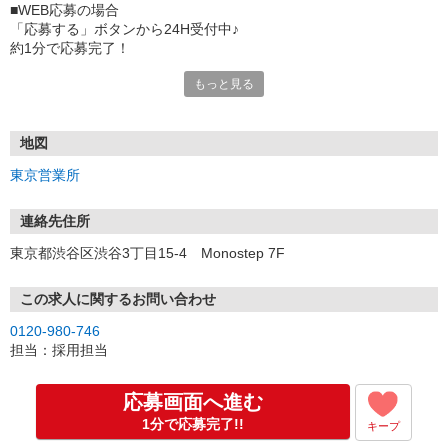
■WEB応募の場合
「応募する」ボタンから24H受付中♪
約1分で応募完了！
もっと見る
■電話応募の場合
電話応募も歓迎！（受付:10:00〜20:00）
土日祝も受付中♪
地図
【選考フロー】
東京営業所
①応募から3営業日を目安に、メールorお電話でご連絡します。
②面接日時を決定！「0120」から始まる電話番号からご連絡します
★スマホでWEB面接（LINEなど）・出張面接・事務所面接と選べま
連絡先住所
す
東京都渋谷区渋谷3丁目15-4 Monostep 7F
③面接実施（履歴書不要）
④勤務開始（スタート日は応相談）
※ご希望があれば、職場見学の調整もOKです！
この求人に関するお問い合わせ
0120-980-746
お気軽にご応募ください♪
担当：採用担当
応募画面へ進む
1分で応募完了!!
キープ