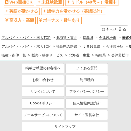
Web面接OK
未経験歓迎
ミドル（40代～）活躍中
英語が活かせる
語学力を活かせる（英語以外）
高収入・高額
ボーナス・賞与あり
もっと見る
アルバイト・バイト・求人TOP
北海道・東北
福島県
会津若松市
株式
アルバイト・バイト・求人TOP
福島県の路線
ＪＲ只見線
会津若松駅
職種・条件一覧
販売・接客サービス
北海道・東北
福島県
会津若松市
掲載ご希望のお客様へ
よくある質問
お問い合わせ
利用規約
リンクについて
プライバシーポリシー
Cookieポリシー
個人情報保護方針
メールサービスについて
サイト運営会社
サイトマップ