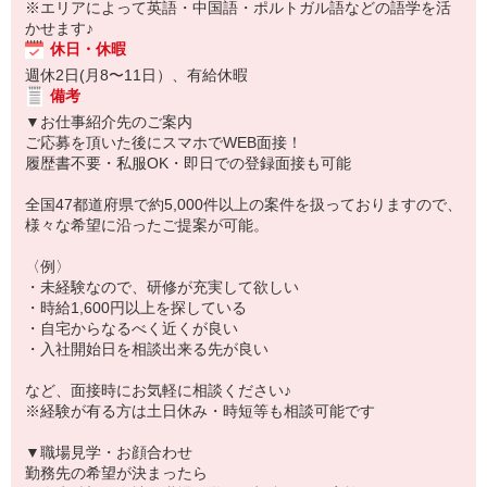
※エリアによって英語・中国語・ポルトガル語などの語学を活
かせます♪
休日・休暇
週休2日(月8〜11日）、有給休暇
備考
▼お仕事紹介先のご案内
ご応募を頂いた後にスマホでWEB面接！
履歴書不要・私服OK・即日での登録面接も可能
全国47都道府県で約5,000件以上の案件を扱っておりますので、
様々な希望に沿ったご提案が可能。
〈例〉
・未経験なので、研修が充実して欲しい
・時給1,600円以上を探している
・自宅からなるべく近くが良い
・入社開始日を相談出来る先が良い
など、面接時にお気軽に相談ください♪
※経験が有る方は土日休み・時短等も相談可能です
▼職場見学・お顔合わせ
勤務先の希望が決まったら