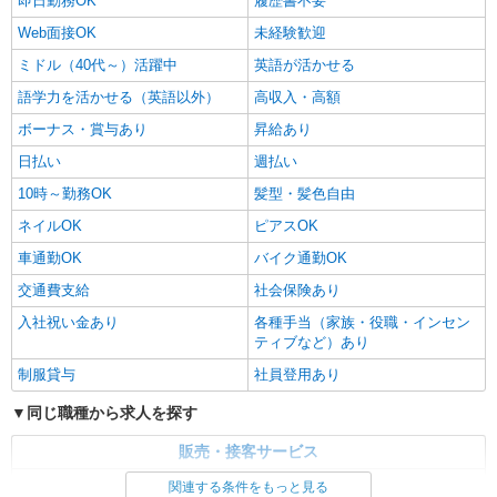
即日勤務OK
履歴書不要
Web面接OK
未経験歓迎
ミドル（40代～）活躍中
英語が活かせる
語学力を活かせる（英語以外）
高収入・高額
ボーナス・賞与あり
昇給あり
日払い
週払い
10時～勤務OK
髪型・髪色自由
ネイルOK
ピアスOK
車通勤OK
バイク通勤OK
交通費支給
社会保険あり
入社祝い金あり
各種手当（家族・役職・インセン
ティブなど）あり
制服貸与
社員登用あり
同じ職種から求人を探す
販売・接客サービス
家電・携帯販売
関連する条件をもっと見る