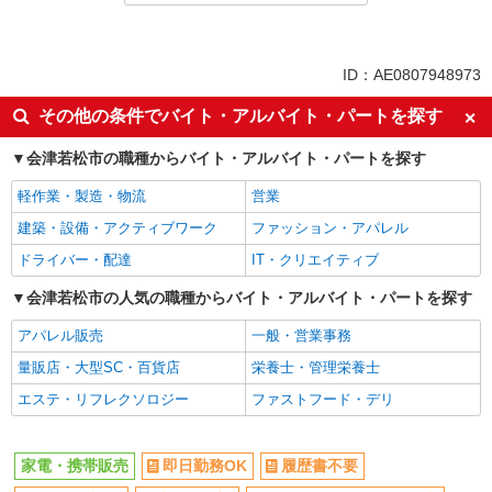
同じ特徴から求人を探す
未経験歓迎
ミドル（40代～）活躍中
ID：AE0807948973
英語が活かせる
ボーナス・賞与あり
その他の条件でバイト・アルバイト・パートを探す
日払い
車通勤OK
会津若松市の職種からバイト・アルバイト・パートを探す
交通費支給
社会保険あり
社員登用あり
軽作業・製造・物流
営業
建築・設備・アクティブワーク
ファッション・アパレル
ドライバー・配達
IT・クリエイティブ
会津若松市の人気の職種からバイト・アルバイト・パートを探す
アパレル販売
一般・営業事務
量販店・大型SC・百貨店
栄養士・管理栄養士
エステ・リフレクソロジー
ファストフード・デリ
家電・携帯販売
即日勤務OK
履歴書不要