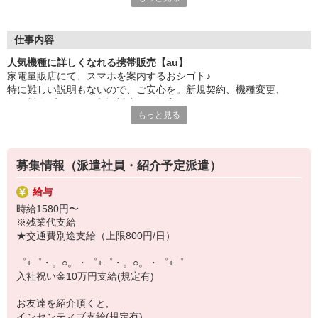
大手キャリアの店舗勤務なので安心・安定！
一度身に着けた知識は、
ずっと先まで役に立ちます！
仕事内容
人気機種に詳しくなれる携帯販売【au】
丁寧な研修もあるので、
家電量販店にて、スマホを案内するおシゴト♪
みなさんから働きやすいと好評です♪
特に難しい説明もないので、ご安心を。新規契約、機種変更、
最新アプリ事情やお得なプラン、
各種料金プランのご相談対応・ご提案などをお願いします。
スマホの裏ワザを学べるチャンス♪
もっと見る
初めての方でも安心♪
【選べるお仕事いろいろ】
あなた専属のコーディネーターが親切・丁寧にフォローするので、
￣￣￣￣￣￣￣￣￣￣￣
満足度◎
▼オフィスワーク
募集情報（派遣社員・紹介予定派遣）
事務、経理、データ入力、コールセンター、受付
■携帯やインターネット販売業務
▼工場・製造・軽作業系
給与
docomo(ドコモ)/au(エーユー)・KDDI/softbank(ソフトバンク)など
機械/食品製造・梱包・仕分け・加工・組立・検査
時給1580円〜
の大手キャリアから
▼美容系
※残業代支給
ワイモバイル(Y!mobille)、楽天モバイル、UQなど格安スマホまで幅
眉毛サロンのアイブロウ・ネイリスト・エステ
★交通費別途支給（上限800円/日）
広く紹介可能♪
▼営業・販売
人気のApple（アップル）店舗もございます！
法人営業・アパレル販売・個別指導塾・人材紹介
゜+゜・。○。・゜+゜・。○。・゜+゜
▼人気案件も多数♪
入社祝い金10万円支給(規定有)
短期・期間限定・オープニング・官公庁案件
上場/優良/大手企業など
お友達を紹介頂くと,
インセンティブ支給(規定有)