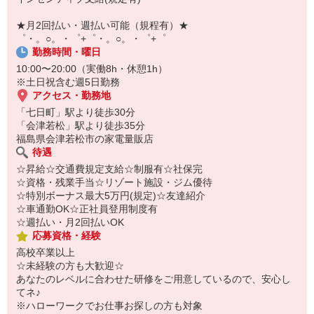
【スマホ面接実施中】
￣￣￣￣￣￣￣￣￣
★月2回払い・週払い可能（規程有）★
自宅に居ながらスマホでカンタン面接OK！
゜・。○。・゜+゜・。○。・゜+゜
オンライン面談なのでスピード対応。
勤務時間・曜日
10:00〜20:00（実働8h・休憩1h）
※土日祝含む週5日勤務
アクセス・勤務地
「七日町」駅より徒歩30分
「会津若松」駅より徒歩35分
福島県会津若松市の家電量販店
待遇
☆昇給☆交通費規定支給☆制服有☆社保完
☆資格・残業手当☆リゾート施設・ジム優待
☆特別ボーナス最大5万円(規定)☆友達紹介
☆車通勤OK☆正社員登用制度有
☆週払い・月2回払いOK
応募資格・経験
高校卒業以上
☆未経験の方も大歓迎☆
あなたのレベルに合わせた研修をご用意しているので、安心し
てネ♪
※ハローワークでお仕事お探しの方も対象