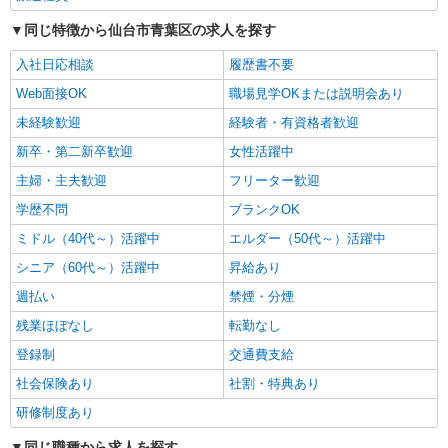
仙台市青葉区/仙台駅チカ！！
同じ特徴から仙台市青葉区の求人を探す
入社日応相談
履歴書不要
詳細を見る
キープ
Web面接OK
職場見学OKまたは説明会あり
派遣社員
未経験歓迎
経験者・有資格者歓迎
株式会社kotrio /●SD-H-1993085
新卒・第二新卒歓迎
女性活躍中
≪日払いOK！≫病院の看護助手＊即日勤務も
可能♪
主婦・主夫歓迎
フリーター歓迎
時給1350円〜2062円 ＜日払い有/週払い有/交
学歴不問
ブランクOK
通費全支給(ガソリン代含む)＞
ミドル（40代～）活躍中
エルダー（50代～）活躍中
仙台市青葉区/仙台駅チカ！！
シニア（60代～）活躍中
昇給あり
詳細を見る
キープ
週払い
禁煙・分煙
残業ほぼなし
転勤なし
派遣社員
株式会社kotrio /●SD-H-1894403
登録制
交通費支給
仙台市青葉区＊医療現場を支える看護助手＊嬉
社会保険あり
社割・特典あり
しい高時給◎研修あり
研修制度あり
時給1450円〜2062円 ＜日払い有/週払い有/交
通費全支給(ガソリン代含む)＞
同じ職種から求人を探す