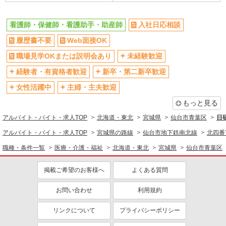
仙台市青葉区/仙台駅チカ！！
看護師・保健師・看護助手・助産師
入社日応相談
詳細を見る
キープ
履歴書不要
Web面接OK
アルバイト
パート
職場見学OKまたは説明会あり
未経験歓迎
アスケア訪問入浴 青葉
看護師（訪問入浴）
経験者・有資格者歓迎
新卒・第二新卒歓迎
時給1235円〜1335円 ※経験・能力による
女性活躍中
主婦・主夫歓迎
アスケア訪問入浴 青葉 宮城県仙台市青葉区
もっと見る
木町9番15号 青葉木町ビル
アルバイト・バイト・求人TOP
北海道・東北
宮城県
仙台市青葉区
日
詳細を見る
キープ
アルバイト・バイト・求人TOP
宮城県の路線
仙台市地下鉄南北線
北四番
職種・条件一覧
医療・介護・福祉
北海道・東北
宮城県
仙台市青葉区
正社員
アスケア訪問入浴 青葉
掲載ご希望のお客様へ
よくある質問
看護師（訪問入浴）
月給258,000円〜274,000円（地域による） 別
お問い合わせ
利用規約
途交通費支給（30000円上限/月） 別途残業手当
（月平均残業時間20時間）残業代全額支給
アスケア訪問入浴 青葉 宮城県仙台市青葉区
リンクについて
プライバシーポリシー
木町9番15号 青葉木町ビル