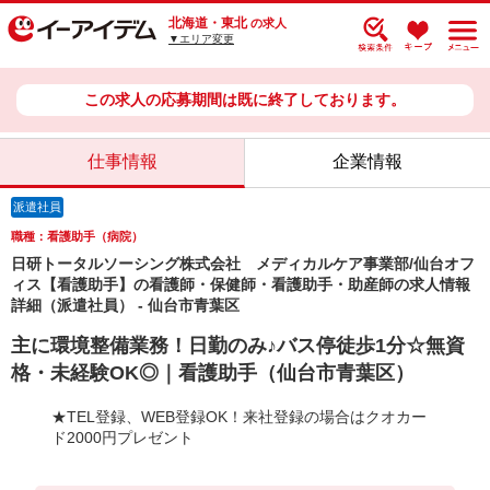
北海道・東北
の求人
▼エリア変更
この求人の応募期間は既に終了しております。
仕事情報
企業情報
派遣社員
職種：看護助手（病院）
日研トータルソーシング株式会社 メディカルケア事業部/仙台オフ
ィス【看護助手】の看護師・保健師・看護助手・助産師の求人情報
詳細（派遣社員） - 仙台市青葉区
主に環境整備業務！日勤のみ♪バス停徒歩1分☆無資
格・未経験OK◎｜看護助手（仙台市青葉区）
★TEL登録、WEB登録OK！来社登録の場合はクオカー
ド2000円プレゼント