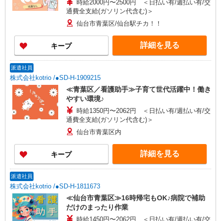
時給2000円〜2500円 ＜日払い有/週払い有/交
通費全支給(ガソリン代含む)＞
仙台市青葉区/仙台駅チカ！！
詳細を見る
キープ
派遣社員
株式会社kotrio /●SD-H-1909215
≪青葉区／看護助手≫子育て世代活躍中！働き
やすい環境♪
時給1350円〜2062円 ＜日払い有/週払い有/交
通費全支給(ガソリン代含む)＞
仙台市青葉区内
詳細を見る
キープ
派遣社員
株式会社kotrio /●SD-H-1811673
≪仙台市青葉区≫16時帰宅もOK♪病院で補助
だけのまったり作業
時給1450円〜2062円 ＜日払い有/週払い有/交