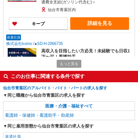
通費全支給(ガソリン代含む)＞
仙台市青葉区内
詳細を見る
キープ
派遣社員
株式会社kotrio /●SD-H-2066735
高収入を目指したい方必見！未経験でも日収1
万〜可！看護助手
もっと見る
時給1350円〜2062円 ＜日払い有/週払い有/交
通費全支給(ガソリン代含む)＞
このお仕事に関連する条件で探す
仙台市青葉区/仙台駅チカ！！
仙台市青葉区のアルバイト・バイト・パートの求人を探す
詳細を見る
キープ
同じ職種から仙台市青葉区の求人を探す
派遣社員
医療・介護・福祉すべて
株式会社kotrio /●SD-H-2066778
看護師・保健師・看護助手・助産師
≪仙台市青葉区≫未経験・無資格から看護助手
へ挑戦！シフト相談OK♪
同じ雇用形態から仙台市青葉区の求人を探す
時給1350円〜2062円 ＜日払い有/週払い有/交
派遣社員
通費全支給(ガソリン代含む)＞