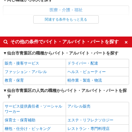
仙台市青葉区/仙台駅チカ！！
医療・介護・福祉
詳細を見る
キープ
看護師・保健師・看護助手・助産師
関連する条件をもっと見る
同じ特徴から求人を探す
派遣社員
株式会社kotrio /●SD-H-1983737
未経験歓迎
ミドル（40代～）活躍中
その他の条件でバイト・アルバイト・パートを探す
仙台市青葉区＊看護助手＊日払いOK！推し活
交通費支給
社会保険あり
の軍資金も即ゲット◎
仙台市青葉区の職種からバイト・アルバイト・パートを探す
時給1350円〜2062円 ＜日払い有/週払い有/交
通費全支給(ガソリン代含む)＞
販売・接客サービス
ドライバー・配達
仙台市青葉区内
ファッション・アパレル
ヘルス・ビューティー
教育・保育
軽作業・製造・物流
詳細を見る
キープ
仙台市青葉区の人気の職種からバイト・アルバイト・パートを探
す
派遣社員
株式会社kotrio /●SD-H-1895946
サービス提供責任者・ソーシャル
アパレル販売
仙台市青葉区のサ高住＊シフト融通が利くため
ワーカー
子育て世代から大人気♪
保育士・保育補助
エステ・リフレクソロジー
時給2000円〜2500円 ＜日払い有/週払い有/交
通費全支給(ガソリン代含む)＞
梱包・仕分け・ピッキング
レストラン・専門料理店