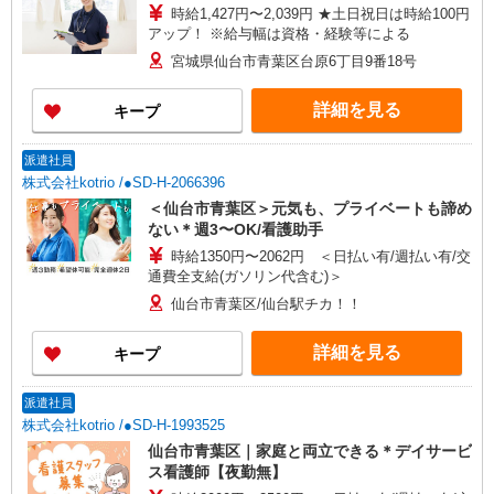
時給1,427円〜2,039円 ★土日祝日は時給100円
アップ！ ※給与幅は資格・経験等による
宮城県仙台市青葉区台原6丁目9番18号
詳細を見る
キープ
派遣社員
株式会社kotrio /●SD-H-2066396
＜仙台市青葉区＞元気も、プライベートも諦め
ない＊週3〜OK/看護助手
時給1350円〜2062円 ＜日払い有/週払い有/交
通費全支給(ガソリン代含む)＞
仙台市青葉区/仙台駅チカ！！
詳細を見る
キープ
派遣社員
株式会社kotrio /●SD-H-1993525
仙台市青葉区｜家庭と両立できる＊デイサービ
ス看護師【夜勤無】