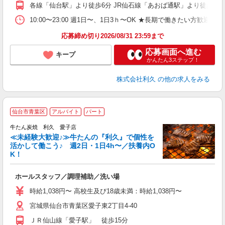
各線「仙台駅」より徒歩6分 JR仙石線「あおば通駅」より徒歩1分
10:00〜23:00 週1日〜、1日3ｈ〜OK ★長期で働きたい方歓迎！
応募締め切り2026/08/31 23:59まで
応募画面へ進む
キープ
かんたん3ステップ！
株式会社利久
の他の求人をみる
仙台市青葉区
アルバイト
パート
牛たん炭焼 利久 愛子店
≪未経験大歓迎♪≫牛たんの『利久』で個性を
活かして働こう♪ 週2日・1日4h〜／扶養内O
K！
な
ホールスタッフ／調理補助／洗い場
未
ミ
時給1,038円〜 高校生及び18歳未満：時給1,038円〜
短
宮城県仙台市青葉区愛子東2丁目4-40
社
ＪＲ仙山線「愛子駅」 徒歩15分