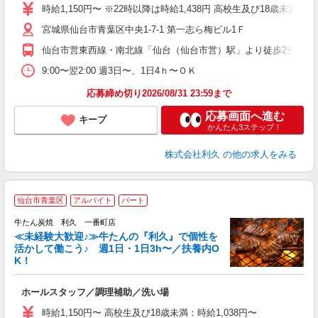
社
時給1,150円〜 ※22時以降は時給1,438円 高校生及び18歳未満：時給
宮城県仙台市青葉区中央1-7-1 第一志ら梅ビル1Ｆ
仙台市営東西線・南北線「仙台（仙台市営）駅」より徒歩2分
9:00〜翌2:00 週3日〜、1日4ｈ〜ＯＫ
応募締め切り2026/08/31 23:59まで
応募画面へ進む
キープ
かんたん3ステップ！
株式会社利久
の他の求人をみる
仙台市青葉区
アルバイト
パート
牛たん炭焼 利久 一番町店
≪未経験大歓迎♪≫牛たんの『利久』で個性を
活かして働こう♪ 週1日・1日3h〜／扶養内O
K！
な
ホールスタッフ／調理補助／洗い場
未
ミ
時給1,150円〜 高校生及び18歳未満：時給1,038円〜