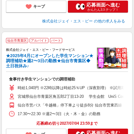
応募画面へ進む
キープ
かんたん3ステップ！
株式会社ジェイ・エス・ビー
の他の求人をみる
食
仙台市青葉区
アルバイト
パート
株式会社ジェイ・エス・ビー・フードサービス
★2025年4月にオープンした学生マンション★
調理補助★週2〜3日の勤務★仙台市青葉区◆
土日祝休み♪
を
食事付き学生マンションでの調理補助
入
躍
時給1,040円 ※22時以降は時給25％UP（深夜割増） ※試用期
躍
宮城県仙台市青葉区角五郎2丁目13-20 学生会館 UniS Court 
険
仙台市営バス「牛越橋」停下車より徒歩8分 仙台市営東西線「川内
17:30〜22:30 ※週2〜3日（火・木・金）の勤務
応募締め切り2027/07/04 23:59まで
応募画面へ進む