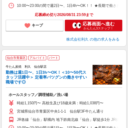
10:00〜23:00の間で週2日〜、1日4h〜OK！！ ★長期で働きたい
応募締め切り2026/08/31 23:59まで
応募画面へ進む
キープ
かんたん3ステップ！
株式会社利久
の他の求人をみる
仙台市青葉区
アルバイト
パート
牛たん炭焼 利久 仙台駅店
勤務は週1日〜、1日3h〜OK！＜10〜50代ス
タッフ活躍中＞ 定着率バツグンの働きやすい
職場です◎
「
ホールスタッフ／調理補助／洗い場
未
ミ
時給1,150円〜 高校生及び18歳未満：時給1,038円〜
短
宮城県仙台市青葉区中央1-1-1 仙台駅3F牛たん通り
社
JR各線「仙台」駅構内 地下鉄南北線「仙台」駅徒歩1分 JR仙石
10:00〜23:00の間で週1日〜、1日3h〜OK！！ ★長期で働きたい