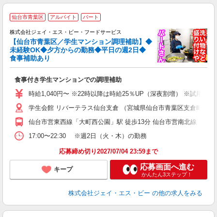
仙台市青葉区
アルバイト
パート
の
株式会社ジェイ・エス・ビー・フードサービス
【仙台市青葉区／学生マンション調理補助】◆
未経験OK◆夕方からの勤務◆平日の週2日◆
食事補助あり
の
未
食事付き学生マンションでの調理補助
ル
勤
時給1,040円〜 ※22時以降は時給25％UP（深夜割増） ※試用期
副
学生会館 リバーテラス仙台支倉 （宮城県仙台市青葉区支倉町2-3
仙台市営東西線「大町西公園」駅 徒歩13分 仙台市営南北線「勾当
17:00〜22:30 ※週2日（火・木）の勤務
応募締め切り2027/07/04 23:59まで
応募画面へ進む
キープ
かんたん3ステップ！
株式会社ジェイ・エス・ビー
の他の求人をみる