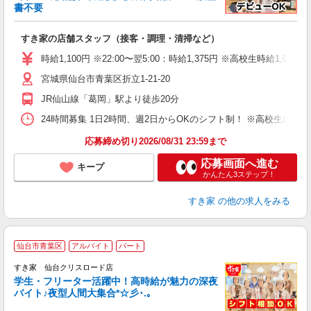
書不要
の
すき家の店舗スタッフ（接客・調理・清掃など）
履
タ
時給1,100円 ※22:00〜翌5:00：時給1,375円 ※高校生時給1,0
（
宮城県仙台市青葉区折立1-21-20
夜
事
JR仙山線「葛岡」駅より徒歩20分
24時間募集 1日2時間、週2日からOKのシフト制！ ※高校生のシ
応募締め切り2026/08/31 23:59まで
応募画面へ進む
キープ
かんたん3ステップ！
すき家
の他の求人をみる
仙台市青葉区
アルバイト
パート
すき家 仙台クリスロード店
学生・フリーター活躍中！高時給が魅力の深夜
バイト♪夜型人間大集合*☆彡･.｡