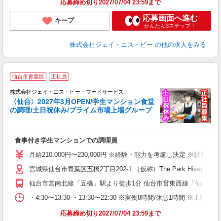
応募締め切り2027/07/04 23:59まで
応募画面へ進む
キープ
かんたん3ステップ！
株式会社ジェイ・エス・ビー
の他の求人をみる
2
仙台市青葉区
正社員
株式会社ジェイ・エス・ビー・フードサービス
〈仙台〉2027年3月OPEN/学生マンション食堂
の調理/土日祝休み/プライム市場上場グループ
は
食事付き学生マンションでの調理員
入
第
月給210,000円〜230,000円 ※経験・能力を考慮し決定 ※試用
～
宮城県仙台市青葉区五橋2丁目202-1 （仮称）The Park Hi
土
り
仙台市営南北線「五橋」駅より徒歩1分 仙台市営東西線「仙台」駅
・4:30〜13:30 ・13:30〜22:30 ※実働8時間/休憩1時間 ※
応募締め切り2027/07/04 23:59まで