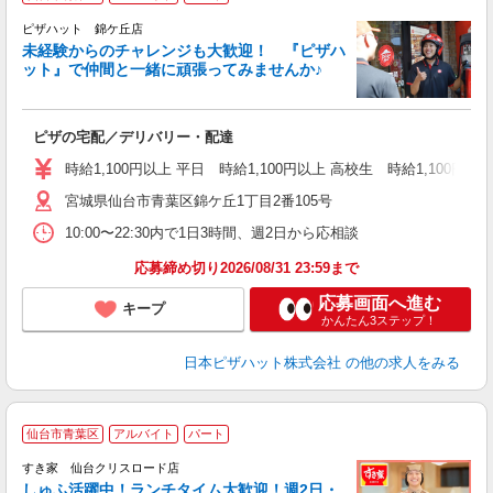
ピザハット 錦ケ丘店
未経験からのチャレンジも大歓迎！ 『ピザハ
ット』で仲間と一緒に頑張ってみませんか♪
続
ピザの宅配／デリバリー・配達
未
ア
時給1,100円以上 平日 時給1,100円以上 高校生 時給1,100円以
短
宮城県仙台市青葉区錦ケ丘1丁目2番105号
の
社
10:00〜22:30内で1日3時間、週2日から応相談
応募締め切り2026/08/31 23:59まで
応募画面へ進む
キープ
かんたん3ステップ！
日本ピザハット株式会社
の他の求人をみる
≪
仙台市青葉区
アルバイト
パート
すき家 仙台クリスロード店
しゅふ活躍中！ランチタイム大歓迎！週2日・