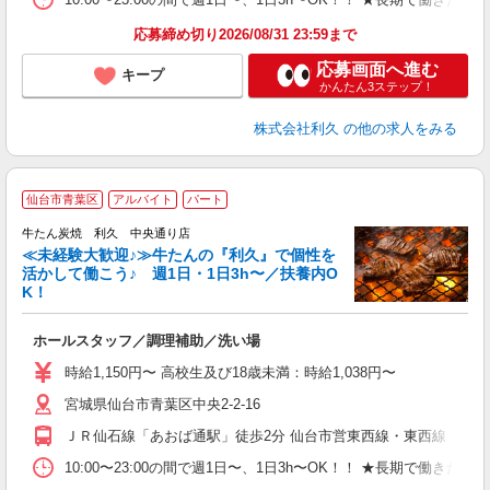
応募締め切り2026/08/31 23:59まで
応募画面へ進む
キープ
かんたん3ステップ！
株式会社利久
の他の求人をみる
仙台市青葉区
アルバイト
パート
牛たん炭焼 利久 中央通り店
≪未経験大歓迎♪≫牛たんの『利久』で個性を
活かして働こう♪ 週1日・1日3h〜／扶養内O
K！
な
ホールスタッフ／調理補助／洗い場
未
ミ
時給1,150円〜 高校生及び18歳未満：時給1,038円〜
短
宮城県仙台市青葉区中央2-2-16
社
ＪＲ仙石線「あおば通駅」徒歩2分 仙台市営東西線・東西線「仙台
10:00〜23:00の間で週1日〜、1日3h〜OK！！ ★長期で働きたい