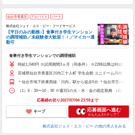
仙台市青葉区
アルバイト
パート
の
株式会社ジェイ・エス・ビー・フードサービス
【平日のみの勤務♪】食事付き学生マンション
の調理補助／未経験者大歓迎！！／マイカー通
勤可
■
入
食事付き学生マンションでの調理補助
躍
躍
時給1,040円 ※試用期間3ヵ月（同条件） ※22時以降は時給25％
険
宮城県仙台市青葉区川内三十人町 学生会館 ユニドーム川内
＊仙台市地下鉄東西線「川内」駅から徒歩5分 ＊仙台市営バス 「
（1）6：30〜10：30 ※週3日の火・水・金の固定勤務 （2）17：
応募締め切り2027/07/04 23:59まで
応募画面へ進む
キープ
かんたん3ステップ！
株式会社ジェイ・エス・ビー
の他の求人をみる