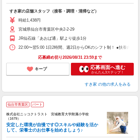
つ
すき家の店舗スタッフ（接客・調理・清掃など）
履
ミ
時給1,438円
～
宮城県仙台市青葉区中央2-2-29
内
あ
JR仙石線「あおば通」駅より徒歩1分
22:00〜翌5:00 1日2時間、週2日からOKのシフト制！ ●扶養内勤務
応募締め切り2026/08/31 23:59まで
応募画面へ進む
キープ
かんたん3ステップ！
すき家
の他の求人をみる
仙台市青葉区
パート
株式会社ニッコクトラスト 宮城教育大学附属小学校
（1679）
安定した環境が自慢です◎スキルや経験を活か
して、栄養士のお仕事を始めましょう♪