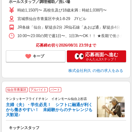
ホールスタッフ／調理補助／洗い場
未
ミ
時給1,150円〜 高校生及び18歳未満：時給1,038円〜
短
宮城県仙台市青葉区中央1-8-29 JYビル
社
JR各線「仙台」駅徒歩2分 JR仙石線「あおば通」駅徒歩4分 地下
10:00〜23:00の間で週1日〜、1日3h〜OK！！ ★長期で働きたい
応募締め切り2026/08/31 23:59まで
応募画面へ進む
キープ
かんたん3ステップ！
株式会社利久
の他の求人をみる
仙台市青葉区
アルバイト
パート
ケンタッキーフライドチキン イオンモール仙台上杉店
主婦（夫）・学生必見！ シフトに融通が利く
から働きやすい！ 未経験からのチャレンジも
大歓迎♪
見
キッチンスタッフ
未