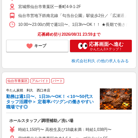
短
宮城県仙台市青葉区一番町4-9-1-2F
社
仙台市営地下鉄南北線「勾当台公園」駅徒歩2分／「広瀬通」駅徒歩6
10:00〜23:00の間で週1日〜、1日3h〜OK！！ ★長期で働きたい
応募締め切り2026/08/31 23:59まで
応募画面へ進む
キープ
かんたん3ステップ！
株式会社利久
の他の求人をみる
仙台市青葉区
アルバイト
パート
牛たん炭焼 利久 西口本店
勤務は週1日〜、1日3h〜OK！＜10〜50代ス
タッフ活躍中＞ 定着率バツグンの働きやすい
職場です◎
「
ホールスタッフ／調理補助／洗い場
未
ミ
時給1,150円〜 高校生及び18歳未満：時給1,038円〜
短