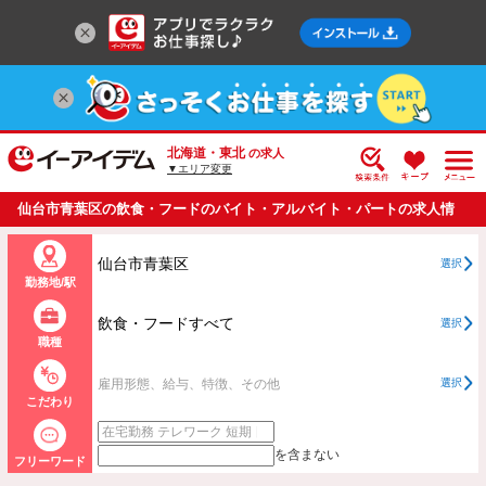
北海道・東北
の求人
▼エリア変更
仙台市青葉区の飲食・フードのバイト・アルバイト・パートの求人情
報一覧
仙台市青葉区
選択
勤務地/駅
飲食・フードすべて
選択
職種
雇用形態、給与、特徴、その他
選択
こだわり
を含まない
フリーワード