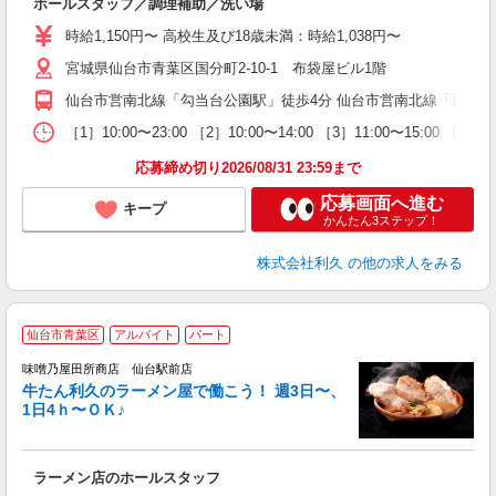
ホールスタッフ／調理補助／洗い場
未
ミ
時給1,150円〜 高校生及び18歳未満：時給1,038円〜
短
宮城県仙台市青葉区国分町2-10-1 布袋屋ビル1階
社
仙台市営南北線「勾当台公園駅」徒歩4分 仙台市営南北線「広瀬通
［1］10:00〜23:00 ［2］10:00〜14:00 ［3］11:00〜15:00 
応募締め切り2026/08/31 23:59まで
応募画面へ進む
キープ
かんたん3ステップ！
株式会社利久
の他の求人をみる
仙台市青葉区
アルバイト
パート
て
味噌乃屋田所商店 仙台駅前店
牛たん利久のラーメン屋で働こう！ 週3日〜、
1日4ｈ〜ＯＫ♪
す
未
ミ
ラーメン店のホールスタッフ
短