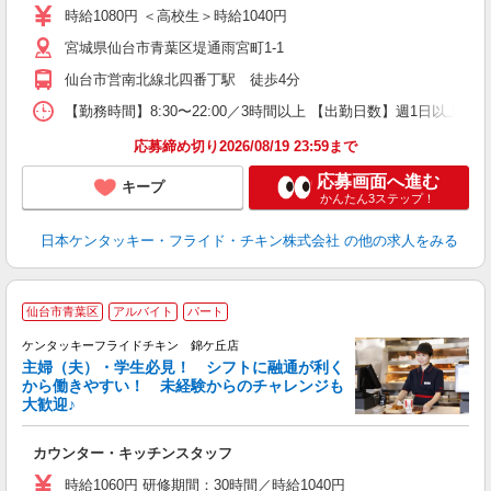
ダ
時給1080円 ＜高校生＞時給1040円
昇
宮城県仙台市青葉区堤通雨宮町1-1
K
保
仙台市営南北線北四番丁駅 徒歩4分
【勤務時間】8:30〜22:00／3時間以上 【出勤日数】週1日以
応募締め切り2026/08/19 23:59まで
応募画面へ進む
キープ
かんたん3ステップ！
日本ケンタッキー・フライド・チキン株式会社
の他の求人をみる
仙台市青葉区
アルバイト
パート
ケンタッキーフライドチキン 錦ケ丘店
主婦（夫）・学生必見！ シフトに融通が利く
から働きやすい！ 未経験からのチャレンジも
大歓迎♪
見
カウンター・キッチンスタッフ
未
ダ
時給1060円 研修期間：30時間／時給1040円