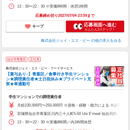
13：30〜22：30 ※実働8時間・休憩1時間
応募締め切り2027/07/04 23:59まで
応募画面へ進む
キープ
かんたん3ステップ！
株式会社ジェイ・エス・ビー
の他の求人をみる
仙台市青葉区
正社員
株式会社ジェイ・エス・ビー・フードサービス
台
【賞与あり♪】青葉区／食事付き学生マンショ
ン★調理責任者★土日祝休み★プライベート充
実★車通勤可
『
経
学生マンションでの調理責任者
～
祝
月給230,000円〜250,000円 ※資格・経験・能力による ※試用
K
宮城県仙台市青葉区川内三十人町5‐50 Uni E‘meal 仙台川内
13：30〜22：30 ※実働8時間／内1時間休憩