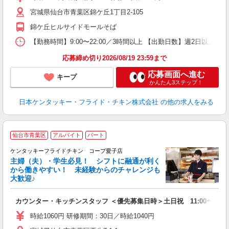
昇
宮城県仙台市青葉区錦ケ丘1丁目2-105
上
か
錦ケ丘ヒルサイドモールそば
【勤務時間】9:00〜22:00／3時間以上 【出勤日数】週2日以
応募締め切り2026/08/19 23:59まで
応募画面へ進む
キープ
かんたん3ステップ！
日本ケンタッキー・フライド・チキン株式会社
の他の求人をみる
仙台市青葉区
アルバイト
パート
ケンタッキーフライドチキン コープ愛子店
主婦（夫）・学生必見！ シフトに融通が利く
から働きやすい！ 未経験からのチャレンジも
大歓迎♪
見
カウンター・キッチンスタッフ ＜優先募集日時＞土日祝 11:00〜17:0
未
ダ
時給1060円 研修期間：30日／時給1040円
昇