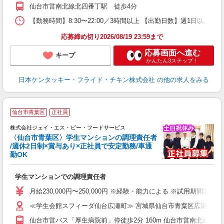
保
仙台市営南北線北四番丁駅 徒歩4分
【勤務時間】8:30〜22:00／3時間以上 【出勤日数】週1日以
応募締め切り2026/08/19 23:59まで
応募画面へ進む
キープ
かんたん3ステップ！
日本ケンタッキー・フライド・チキン株式会社
の他の求人をみる
仙台市青葉区
正社員
株式会社ジェイ・エス・ビー・フードサービス
〈仙台市青葉区〉学生マンションの調理責任者
/週休2日制×賞与あり×正社員で安定勤務/車通
勤OK
方
学生マンションでの調理責任者
入
躍
月給230,000円〜250,000円 ※経験・能力による ※試用期間3ヶ
躍
≪学生会館スフィーダ仙台広瀬町≫ 宮城県仙台市青葉区広瀬町4-2
険
仙台市営バス「厚生病院前」停徒歩2分 160m 仙台市営南北線「北