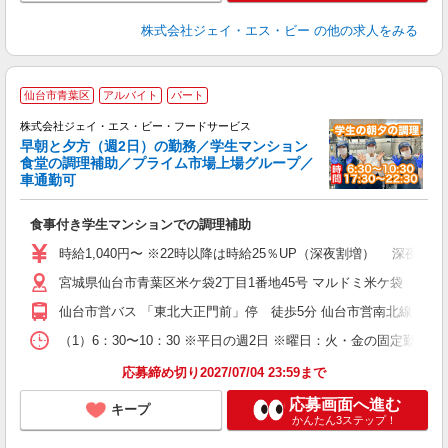
株式会社ジェイ・エス・ビー
の他の求人をみる
仙台市青葉区
アルバイト
パート
し
株式会社ジェイ・エス・ビー・フードサービス
早朝と夕方（週2日）の勤務／学生マンション
食堂の調理補助／プライム市場上場グループ／
車通勤可
の
入
食事付き学生マンションでの調理補助
躍
躍
時給1,040円〜 ※22時以降は時給25％UP（深夜割増） 深夜割増
険
宮城県仙台市青葉区米ケ袋2丁目1番地45号 マルドミ米ケ袋
仙台市営バス 「東北大正門前」停 徒歩5分 仙台市営南北線「五橋
（1）6：30〜10：30 ※平日の週2日 ※曜日：火・金の固定勤務 （
応募締め切り2027/07/04 23:59まで
応募画面へ進む
キープ
かんたん3ステップ！