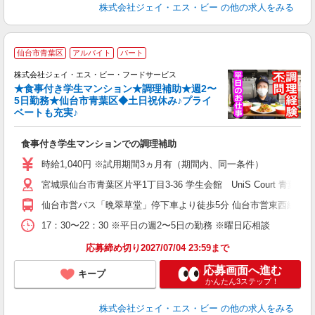
株式会社ジェイ・エス・ビー
の他の求人をみる
食
仙台市青葉区
アルバイト
パート
株式会社ジェイ・エス・ビー・フードサービス
★食事付き学生マンション★調理補助★週2〜
5日勤務★仙台市青葉区◆土日祝休み♪プライ
ベートも充実♪
ま
食事付き学生マンションでの調理補助
入
躍
時給1,040円 ※試用期間3ヵ月有（期間内、同一条件）
躍
宮城県仙台市青葉区片平1丁目3-36 学生会館 UniS Court 青葉
険
仙台市営バス「晩翠草堂」停下車より徒歩5分 仙台市営東西線「大
17：30〜22：30 ※平日の週2〜5日の勤務 ※曜日応相談
応募締め切り2027/07/04 23:59まで
応募画面へ進む
キープ
かんたん3ステップ！
株式会社ジェイ・エス・ビー
の他の求人をみる