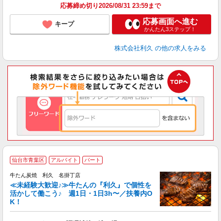
応募締め切り2026/08/31 23:59まで
応募画面へ進む
キープ
かんたん3ステップ！
株式会社利久
の他の求人をみる
仙台市青葉区
アルバイト
パート
牛たん炭焼 利久 名掛丁店
≪未経験大歓迎♪≫牛たんの『利久』で個性を
活かして働こう♪ 週1日・1日3h〜／扶養内O
K！
な