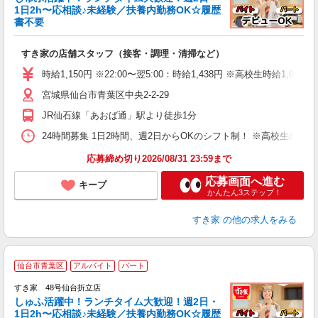
安
1日2h〜応相談♪未経験／扶養内勤務OK☆履歴
書不要
の
すき家の店舗スタッフ（接客・調理・清掃など）
履
タ
時給1,150円 ※22:00〜翌5:00：時給1,438円 ※高校生時給1,038
（
宮城県仙台市青葉区中央2-2-29
夜
割
JR仙石線「あおば通」駅より徒歩1分
24時間募集 1日2時間、週2日からOKのシフト制！ ※高校生のシ
応募締め切り2026/08/31 23:59まで
応募画面へ進む
キープ
かんたん3ステップ！
すき家
の他の求人をみる
≪
仙台市青葉区
アルバイト
パート
すき家 48号仙台折立店
しゅふ活躍中！ランチタイム大歓迎！週2日・
安
1日2h〜応相談♪未経験／扶養内勤務OK☆履歴