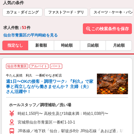
人気の条件
カフェ・ダイニング
ファストフード・デリ
スイーツ・ケーキ・パン
求人件数 :
53
件
この検索条件を保存
仙台市青葉区の平均時給を見る
指定なし
新着順
時給順
日給順
月給順
仙台市青葉区
アルバイト
パート
牛たん炭焼 利久 一番町やなぎ町店
で
週1日〜OKの接客・調理ワーク♪ 『利久』で家
事と両立しながら働きませんか？ 主婦（夫）
組
さん活躍中！
さ
未
ホールスタッフ／調理補助／洗い場
ミ
短
時給1,150円〜 高校生及び18歳未満：時給1,038円〜
社
宮城県仙台市青葉区一番町1-10-1
JR各線／地下鉄「仙台」駅徒歩8分 JR仙石線「あおば通」駅徒歩