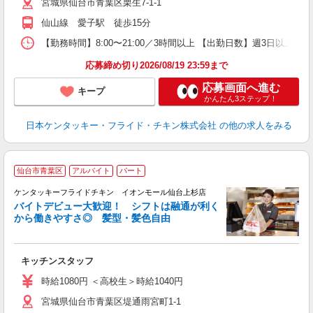
宮城県仙台市青葉区栗生7-1-1
上
か
仙山線 愛子駅 徒歩15分
【勤務時間】8:00〜21:00／3時間以上 【出勤日数】週3日以
応募締め切り2026/08/19 23:59まで
応募画面へ進む
キープ
かんたん3ステップ！
日本ケンタッキー・フライド・チキン株式会社
の他の求人をみる
仙台市青葉区
アルバイト
パート
ケンタッキーフライドチキン イオンモール仙台上杉店
バイトデビュー大歓迎！ シフトは融通が利く
から働きやすさ◎ 髪型・髪色自由
立
キッチンスタッフ
未
ダ
時給1080円 ＜高校生＞時給1040円
昇
宮城県仙台市青葉区堤通雨宮町1-1
K