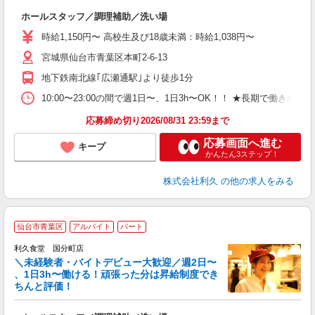
な
ホールスタッフ／調理補助／洗い場
未
ミ
時給1,150円〜 高校生及び18歳未満：時給1,038円〜
短
宮城県仙台市青葉区本町2-6-13
社
地下鉄南北線｢広瀬通駅｣より徒歩1分
10:00〜23:00の間で週1日〜、1日3h〜OK！！ ★長期で働きたい
応募締め切り2026/08/31 23:59まで
応募画面へ進む
キープ
かんたん3ステップ！
株式会社利久
の他の求人をみる
仙台市青葉区
アルバイト
パート
利久食堂 国分町店
＼未経験者・バイトデビュー大歓迎／週2日〜
、1日3h〜働ける！頑張った分は昇給制度でき
ちんと評価！
時