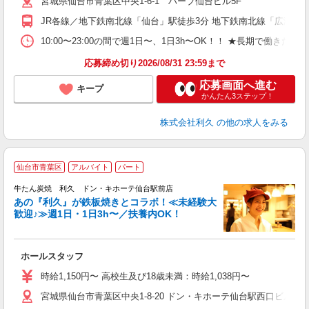
宮城県仙台市青葉区中央1-6-1 ハーブ仙台ビル5F
社
JR各線／地下鉄南北線「仙台」駅徒歩3分 地下鉄南北線「広瀬通」
10:00〜23:00の間で週1日〜、1日3h〜OK！！ ★長期で働きたい
応募締め切り2026/08/31 23:59まで
応募画面へ進む
キープ
かんたん3ステップ！
株式会社利久
の他の求人をみる
仙台市青葉区
アルバイト
パート
牛たん炭焼 利久 ドン・キホーテ仙台駅前店
あの『利久』が鉄板焼きとコラボ！≪未経験大
歓迎♪≫週1日・1日3h〜／扶養内OK！
★
未
ミ
ホールスタッフ
短
社
時給1,150円〜 高校生及び18歳未満：時給1,038円〜
宮城県仙台市青葉区中央1-8-20 ドン・キホーテ仙台駅西口ビルB1F