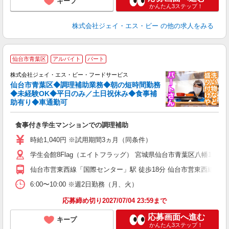
キープ
かんたん3ステップ！
株式会社ジェイ・エス・ビー
の他の求人をみる
仙台市青葉区
アルバイト
パート
の
株式会社ジェイ・エス・ビー・フードサービス
仙台市青葉区◆調理補助業務◆朝の短時間勤務
◆未経験OK◆平日のみ／土日祝休み◆食事補
助有り◆車通勤可
■
入
食事付き学生マンションでの調理補助
躍
躍
時給1,040円 ※試用期間3ヵ月（同条件）
険
学生会館8Flag（エイトフラッグ） 宮城県仙台市青葉区八幡1丁目2-
仙台市営東西線「国際センター」駅 徒歩18分 仙台市営東西線「川内
6:00〜10:00 ※週2日勤務（月、火）
応募締め切り2027/07/04 23:59まで
応募画面へ進む
キープ
かんたん3ステップ！