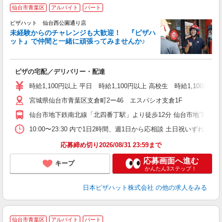
仙台市青葉区
アルバイト
パート
ピザハット 仙台西公園通り店
未経験からのチャレンジも大歓迎！ 『ピザハ
ット』で仲間と一緒に頑張ってみませんか♪
続
ピザの宅配／デリバリー・配達
未
ア
時給1,100円以上 平日 時給1,100円以上 高校生 時給1,100円以
～
宮城県仙台市青葉区支倉町2ー46 エスパシオ支倉1F
交
仙台市地下鉄南北線「北四番丁駅」より徒歩12分 仙台市地下鉄南
10:00〜23:30 内で1日2時間、週1日から応相談 土日祝いずれか必
応募締め切り2026/08/31 23:59まで
応募画面へ進む
キープ
かんたん3ステップ！
日本ピザハット株式会社
の他の求人をみる
仙台市青葉区
アルバイト
パート