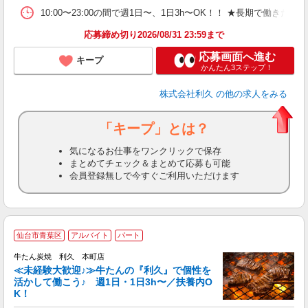
10:00〜23:00の間で週1日〜、1日3h〜OK！！ ★長期で働きたい
応募締め切り2026/08/31 23:59まで
応募画面へ進む
キープ
かんたん3ステップ！
株式会社利久
の他の求人をみる
「キープ」とは？
気になるお仕事をワンクリックで保存
まとめてチェック＆まとめて応募も可能
会員登録無しで今すぐご利用いただけます
仙台市青葉区
アルバイト
パート
牛たん炭焼 利久 本町店
≪未経験大歓迎♪≫牛たんの『利久』で個性を
活かして働こう♪ 週1日・1日3h〜／扶養内O
K！