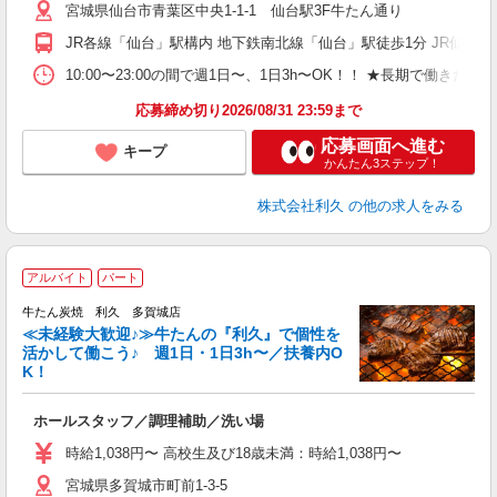
宮城県仙台市青葉区中央1-1-1 仙台駅3F牛たん通り
社
JR各線「仙台」駅構内 地下鉄南北線「仙台」駅徒歩1分 JR仙石
10:00〜23:00の間で週1日〜、1日3h〜OK！！ ★長期で働きたい
応募締め切り2026/08/31 23:59まで
応募画面へ進む
キープ
かんたん3ステップ！
株式会社利久
の他の求人をみる
アルバイト
パート
牛たん炭焼 利久 多賀城店
≪未経験大歓迎♪≫牛たんの『利久』で個性を
活かして働こう♪ 週1日・1日3h〜／扶養内O
K！
な
ホールスタッフ／調理補助／洗い場
未
ミ
時給1,038円〜 高校生及び18歳未満：時給1,038円〜
短
宮城県多賀城市町前1-3-5
社