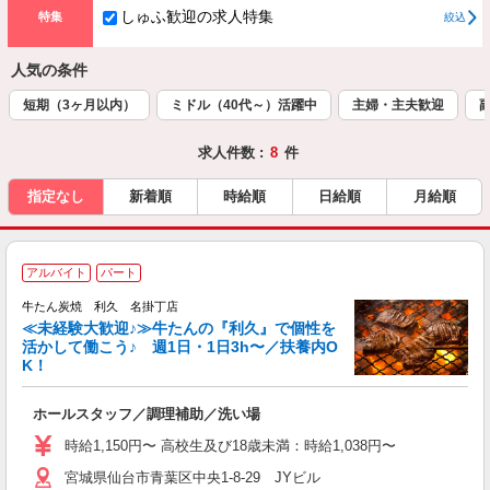
しゅふ歓迎の求人特集
特集
絞込
人気の条件
短期（3ヶ月以内）
ミドル（40代～）活躍中
主婦・主夫歓迎
求人件数 :
8
件
指定なし
新着順
時給順
日給順
月給順
アルバイト
パート
牛たん炭焼 利久 名掛丁店
≪未経験大歓迎♪≫牛たんの『利久』で個性を
活かして働こう♪ 週1日・1日3h〜／扶養内O
K！
な
ホールスタッフ／調理補助／洗い場
未
ミ
時給1,150円〜 高校生及び18歳未満：時給1,038円〜
短
宮城県仙台市青葉区中央1-8-29 JYビル
社