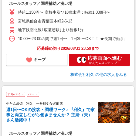
ホールスタッフ／調理補助／洗い場
未
ミ
時給1,150円〜 高校生及び18歳未満：時給1,038円〜
短
宮城県仙台市青葉区本町2-6-13
社
地下鉄南北線｢広瀬通駅｣より徒歩1分
10:00〜23:00の間で週1日〜、1日3h〜OK！！ ★長期で働きたい
応募締め切り2026/08/31 23:59まで
応募画面へ進む
キープ
かんたん3ステップ！
株式会社利久
の他の求人をみる
アルバイト
パート
牛たん炭焼 利久 一番町やなぎ町店
で
週1日〜OKの接客・調理ワーク♪ 『利久』で家
事と両立しながら働きませんか？ 主婦（夫）
組
さん活躍中！
さ
未
ホールスタッフ／調理補助／洗い場
ミ