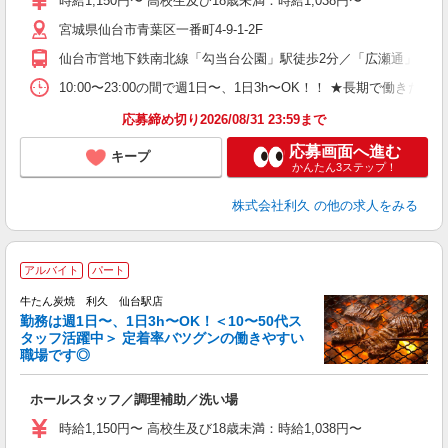
時給1,150円〜 高校生及び18歳未満：時給1,038円〜
短
宮城県仙台市青葉区一番町4-9-1-2F
社
仙台市営地下鉄南北線「勾当台公園」駅徒歩2分／「広瀬通」駅徒歩6
10:00〜23:00の間で週1日〜、1日3h〜OK！！ ★長期で働きたい
応募締め切り2026/08/31 23:59まで
応募画面へ進む
キープ
かんたん3ステップ！
株式会社利久
の他の求人をみる
アルバイト
パート
牛たん炭焼 利久 仙台駅店
勤務は週1日〜、1日3h〜OK！＜10〜50代ス
タッフ活躍中＞ 定着率バツグンの働きやすい
職場です◎
「
ホールスタッフ／調理補助／洗い場
未
ミ
時給1,150円〜 高校生及び18歳未満：時給1,038円〜
短