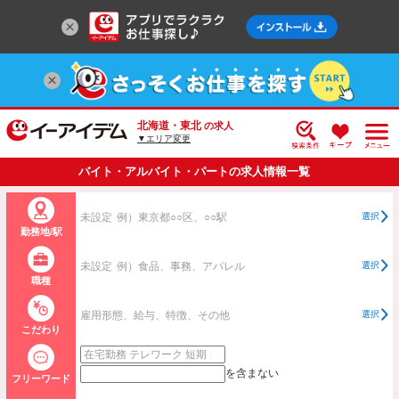
北海道・東北
の求人
▼エリア変更
バイト・アルバイト・パートの求人情報一覧
未設定
例）東京都○○区、○○駅
選択
勤務地/駅
未設定
例）食品、事務、アパレル
選択
職種
雇用形態、給与、特徴、その他
選択
こだわり
を含まない
フリーワード