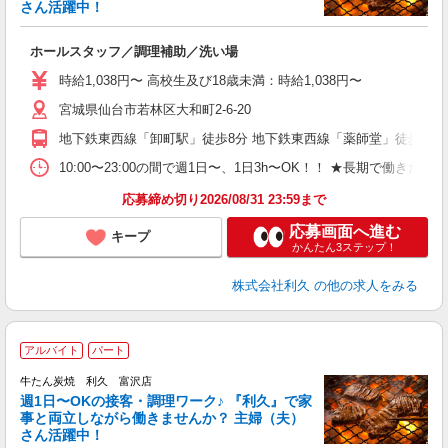
組
さん活躍中！
さ
未
ホールスタッフ／調理補助／洗い場
ミ
短
時給1,038円〜 高校生及び18歳未満：時給1,038円〜
社
宮城県仙台市若林区大和町2-6-20
地下鉄東西線「卸町駅」徒歩8分 地下鉄東西線「薬師堂」徒歩11分
10:00〜23:00の間で週1日〜、1日3h〜OK！！ ★長期で働きたい
応募締め切り2026/08/31 23:59まで
応募画面へ進む
キープ
かんたん3ステップ！
株式会社利久
の他の求人をみる
アルバイト
パート
牛たん炭焼 利久 富沢店
で
週1日〜OKの接客・調理ワーク♪ 『利久』で家
事と両立しながら働きませんか？ 主婦（夫）
組
さん活躍中！