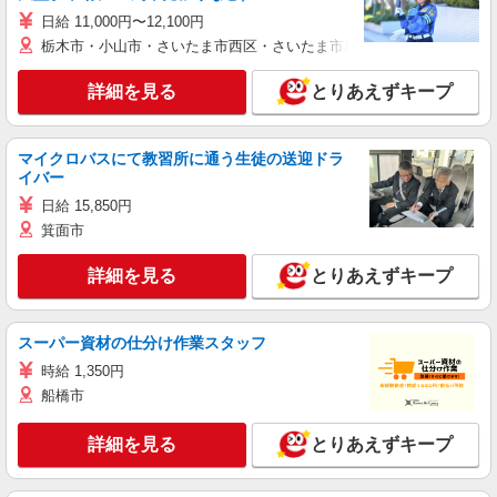
日給 11,000円〜12,100円
栃木市・小山市・さいたま市西区・さいたま市岩槻区・久喜市・蓮田
詳細を見る
とりあえずキープ
マイクロバスにて教習所に通う生徒の送迎ドラ
イバー
日給 15,850円
箕面市
詳細を見る
とりあえずキープ
スーパー資材の仕分け作業スタッフ
時給 1,350円
船橋市
詳細を見る
とりあえずキープ