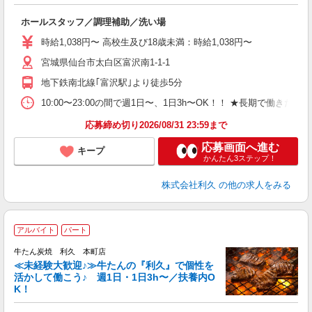
さ
未
ホールスタッフ／調理補助／洗い場
ミ
短
時給1,038円〜 高校生及び18歳未満：時給1,038円〜
社
宮城県仙台市太白区富沢南1-1-1
地下鉄南北線｢富沢駅｣より徒歩5分
10:00〜23:00の間で週1日〜、1日3h〜OK！！ ★長期で働きたい
応募締め切り2026/08/31 23:59まで
応募画面へ進む
キープ
かんたん3ステップ！
株式会社利久
の他の求人をみる
アルバイト
パート
牛たん炭焼 利久 本町店
≪未経験大歓迎♪≫牛たんの『利久』で個性を
活かして働こう♪ 週1日・1日3h〜／扶養内O
K！
な