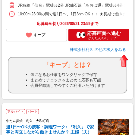
JR各線「仙台」駅徒歩2分 JR仙石線「あおば通」駅徒歩4分 地下
10:00〜23:00の間で週1日〜、1日3h〜OK！！ ★長期で働きたい
応募締め切り2026/08/31 23:59まで
応募画面へ進む
キープ
かんたん3ステップ！
株式会社利久
の他の求人をみる
「キープ」とは？
気になるお仕事をワンクリックで保存
まとめてチェック＆まとめて応募も可能
会員登録無しで今すぐご利用いただけます
アルバイト
パート
牛たん炭焼 利久 大和町店
で
週1日〜OKの接客・調理ワーク♪ 『利久』で家
事と両立しながら働きませんか？ 主婦（夫）