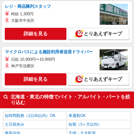
レジ・商品陳列スタッフ
時給 1,300円
大阪市中央区
詳細を見る
とりあえずキープ
マイクロバスによる施設利用者送迎ドライバー
日給 10,900円〜10,900円
神戸市須磨区
詳細を見る
とりあえずキープ
北海道・東北の特徴でバイト・アルバイト・パートを絞
り込む
短時間勤務（1日4h以内）OK
車通勤OK
土日祝休み
短期（3ヶ月以内）
服装自由
主婦・主夫歓迎