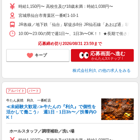
短
時給1,150円〜 高校生及び18歳未満：時給1,038円〜
社
宮城県仙台市青葉区一番町1-10-1
JR各線／地下鉄「仙台」駅徒歩8分 JR仙石線「あおば通」駅徒歩
10:00〜23:00の間で週1日〜、1日3h〜OK！！ ★長期で働きたい
応募締め切り2026/08/31 23:59まで
応募画面へ進む
キープ
かんたん3ステップ！
株式会社利久
の他の求人をみる
アルバイト
パート
牛たん炭焼 利久 一番町店
≪未経験大歓迎♪≫牛たんの『利久』で個性を
活かして働こう♪ 週1日・1日3h〜／扶養内O
K！
な
ホールスタッフ／調理補助／洗い場
未
ミ