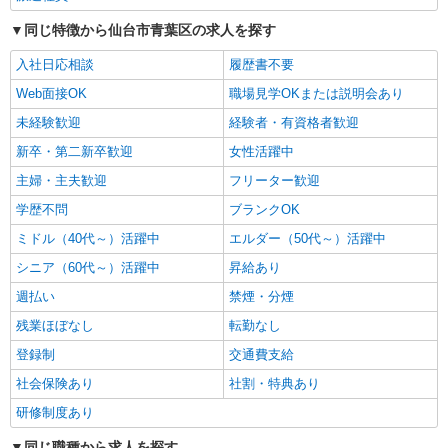
仙台市青葉区内
同じ特徴から仙台市青葉区の求人を探す
入社日応相談
履歴書不要
詳細を見る
キープ
Web面接OK
職場見学OKまたは説明会あり
派遣社員
未経験歓迎
経験者・有資格者歓迎
株式会社kotrio /●SD-H-1983737
新卒・第二新卒歓迎
女性活躍中
仙台市青葉区＊看護助手＊日払いOK！推し活
の軍資金も即ゲット◎
主婦・主夫歓迎
フリーター歓迎
時給1350円〜2062円 ＜日払い有/週払い有/交
学歴不問
ブランクOK
通費全支給(ガソリン代含む)＞
ミドル（40代～）活躍中
エルダー（50代～）活躍中
仙台市青葉区内
シニア（60代～）活躍中
昇給あり
詳細を見る
キープ
週払い
禁煙・分煙
残業ほぼなし
転勤なし
派遣社員
株式会社kotrio /●SD-H-1993525
登録制
交通費支給
仙台市青葉区｜家庭と両立できる＊デイサービ
社会保険あり
社割・特典あり
ス看護師【夜勤無】
研修制度あり
時給2000円〜2500円 ＜日払い有/週払い有/交
通費全支給(ガソリン代含む)＞
同じ職種から求人を探す