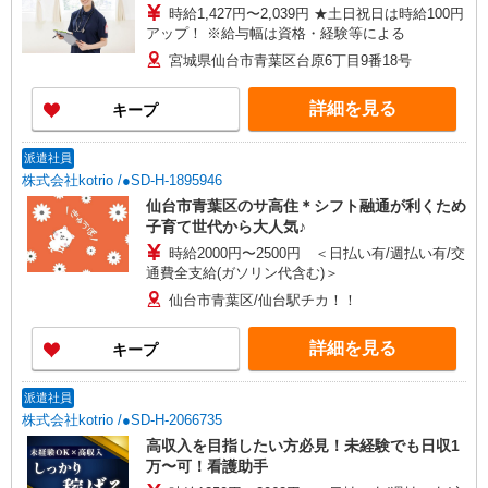
時給1,427円〜2,039円 ★土日祝日は時給100円
アップ！ ※給与幅は資格・経験等による
宮城県仙台市青葉区台原6丁目9番18号
詳細を見る
キープ
派遣社員
株式会社kotrio /●SD-H-1895946
仙台市青葉区のサ高住＊シフト融通が利くため
子育て世代から大人気♪
時給2000円〜2500円 ＜日払い有/週払い有/交
通費全支給(ガソリン代含む)＞
仙台市青葉区/仙台駅チカ！！
詳細を見る
キープ
派遣社員
株式会社kotrio /●SD-H-2066735
高収入を目指したい方必見！未経験でも日収1
万〜可！看護助手