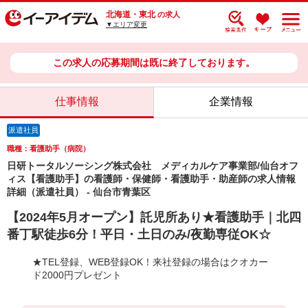
北海道・東北
の求人
▼エリア変更
この求人の応募期間は既に終了しております。
仕事情報
企業情報
派遣社員
職種：看護助手（病院）
日研トータルソーシング株式会社 メディカルケア事業部/仙台オフ
ィス【看護助手】の看護師・保健師・看護助手・助産師の求人情報
詳細（派遣社員） - 仙台市青葉区
【2024年5月オープン】託児所あり★看護助手｜北四
番丁駅徒歩6分！平日・土日のみ/夜勤専従OK☆
★TEL登録、WEB登録OK！来社登録の場合はクオカー
ド2000円プレゼント