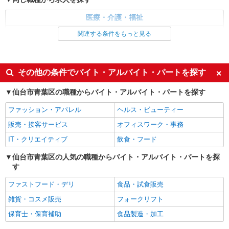
仙台市青葉区/仙台駅チカ！！
医療・介護・福祉
詳細を見る
キープ
看護師・保健師・看護助手・助産師
関連する条件をもっと見る
同じ特徴から求人を探す
派遣社員
株式会社kotrio /●SD-H-2066396
未経験歓迎
ミドル（40代～）活躍中
その他の条件でバイト・アルバイト・パートを探す
＜仙台市青葉区＞元気も、プライベートも諦め
交通費支給
社会保険あり
ない＊週3〜OK/看護助手
仙台市青葉区の職種からバイト・アルバイト・パートを探す
時給1350円〜2062円 ＜日払い有/週払い有/交
通費全支給(ガソリン代含む)＞
ファッション・アパレル
ヘルス・ビューティー
仙台市青葉区/仙台駅チカ！！
販売・接客サービス
オフィスワーク・事務
IT・クリエイティブ
飲食・フード
詳細を見る
キープ
仙台市青葉区の人気の職種からバイト・アルバイト・パートを探
す
派遣社員
株式会社kotrio /●SD-H-1975121
ファストフード・デリ
食品・試食販売
仙台市青葉区｜看護師さんのサポートスタッフ
募集♪医療行為なし
雑貨・コスメ販売
フォークリフト
時給1350円〜2062円 ＜日払い有/週払い有/交
保育士・保育補助
食品製造・加工
通費全支給(ガソリン代含む)＞