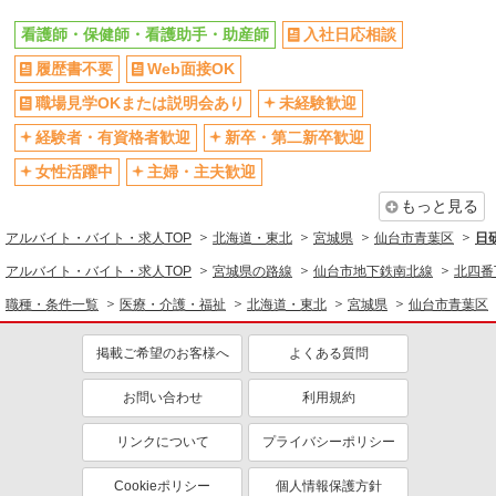
仙台市青葉区内
看護師・保健師・看護助手・助産師
入社日応相談
詳細を見る
キープ
履歴書不要
Web面接OK
職場見学OKまたは説明会あり
未経験歓迎
アルバイト
パート
アスケア訪問入浴 青葉
経験者・有資格者歓迎
新卒・第二新卒歓迎
看護師（訪問入浴）
女性活躍中
主婦・主夫歓迎
時給1235円〜1335円 ※経験・能力による
もっと見る
アスケア訪問入浴 青葉 宮城県仙台市青葉区
木町9番15号 青葉木町ビル
アルバイト・バイト・求人TOP
北海道・東北
宮城県
仙台市青葉区
日
アルバイト・バイト・求人TOP
宮城県の路線
仙台市地下鉄南北線
北四番
詳細を見る
キープ
職種・条件一覧
医療・介護・福祉
北海道・東北
宮城県
仙台市青葉区
正社員
アスケア訪問入浴 青葉
掲載ご希望のお客様へ
よくある質問
看護師（訪問入浴）
お問い合わせ
利用規約
月給258,000円〜274,000円（地域による） 別
途交通費支給（30000円上限/月） 別途残業手当
リンクについて
プライバシーポリシー
（月平均残業時間20時間）残業代全額支給
アスケア訪問入浴 青葉 宮城県仙台市青葉区
木町9番15号 青葉木町ビル
Cookieポリシー
個人情報保護方針