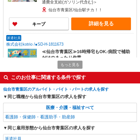
通費全支給(ガソリン代含む)＞
仙台市青葉区/仙台駅チカ！！
詳細を見る
キープ
派遣社員
株式会社kotrio /●SD-H-1811673
≪仙台市青葉区≫16時帰宅もOK♪病院で補助
だけのまったり作業
もっと見る
時給1450円〜2062円 ＜日払い有/週払い有/交
通費全支給(ガソリン代含む)＞
このお仕事に関連する条件で探す
仙台市青葉区内
仙台市青葉区のアルバイト・バイト・パートの求人を探す
詳細を見る
キープ
同じ職種から仙台市青葉区の求人を探す
派遣社員
医療・介護・福祉すべて
株式会社kotrio /●SD-H-1909215
看護師・保健師・看護助手・助産師
≪青葉区／看護助手≫子育て世代活躍中！働き
やすい環境♪
同じ雇用形態から仙台市青葉区の求人を探す
時給1350円〜2062円 ＜日払い有/週払い有/交
派遣社員
通費全支給(ガソリン代含む)＞