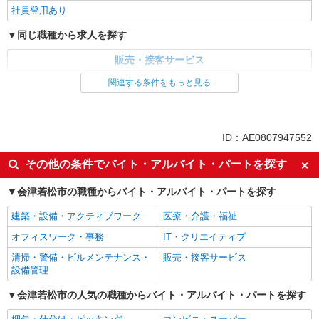
社員登用あり
同じ職種から求人を探す
販売・接客サービス
家電・携帯販売
関連する条件をもっと見る
同じ特徴から求人を探す
未経験歓迎
ミドル（40代～）活躍中
ID：AE0807947552
英語が活かせる
ボーナス・賞与あり
その他の条件でバイト・アルバイト・パートを探す
日払い
車通勤OK
会津若松市の職種からバイト・アルバイト・パートを探す
交通費支給
社会保険あり
社員登用あり
建築・設備・アクティブワーク
医療・介護・福祉
オフィスワーク・事務
IT・クリエイティブ
清掃・警備・ビルメンテナンス・
販売・接客サービス
設備管理
会津若松市の人気の職種からバイト・アルバイト・パートを探す