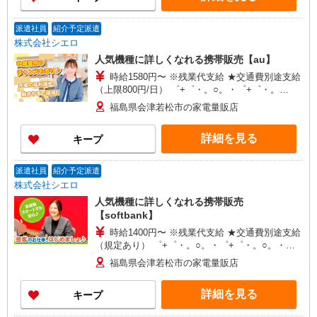
派遣社員
紹介予定派遣
株式会社シエロ
人気機種に詳しくなれる携帯販売【au】
時給1580円〜 ※残業代支給 ★交通費別途支給
（上限800円/日） ゜+゜・。○。・゜+゜・。
○。・゜+゜ 入社祝い金10万円支給(規定有) お友達
福島県会津若松市の家電量販店
を紹介頂くと, インセンティブ支給(規定有) ★月2
回払い・週払い可能（規程有）★ ゜・。○。・゜
詳細を見る
キープ
+゜・。○。・゜+゜
派遣社員
紹介予定派遣
株式会社シエロ
人気機種に詳しくなれる携帯販売
【softbank】
時給1400円〜 ※残業代支給 ★交通費別途支給
（規定あり） ゜+゜・。○。・゜+゜・。○。・゜
+゜ 入社祝い金10万円支給(規定有) お友達を紹介
福島県会津若松市の家電量販店
頂くと, インセンティブ支給(規定有) ★月2回払
い・週払い可能（規程有）★ ゜・。○。・゜
詳細を見る
キープ
+゜・。○。・゜+゜