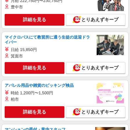
月給 222,750円〜230,750円
給 ゜+゜・。○。・゜+゜・。○。・゜+゜ 入社祝
豊中市
い金10万円支給(規定有) お友達を紹介頂くと, イン
センティブ支給(規定有) ★月2回払い・週払い可能
詳細を見る
とりあえずキープ
（規程有）★ ゜・。○。・゜+゜・。○。・゜+゜
マイクロバスにて教習所に通う生徒の送迎ドラ
イバー
日給 15,850円
箕面市
詳細を見る
とりあえずキープ
アパレル用品や雑貨のピッキング検品
時給 1,200円〜1,500円
柏市
詳細を見る
とりあえずキープ
マンションの受付・案内スタッフ