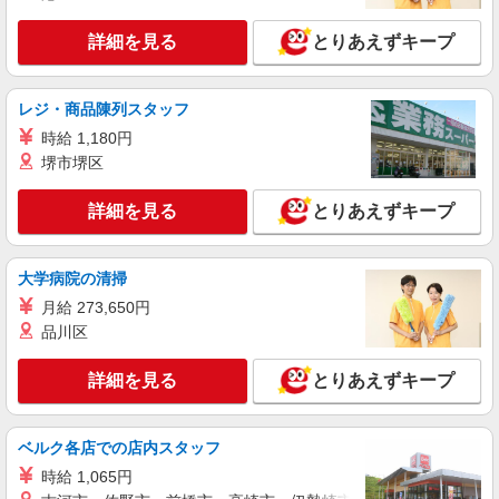
■ソフトバンク販売契約社員【会津若松市エリ
ア】 福島県会津若松市
詳細を見る
とりあえずキープ
詳細を見る
キープ
レジ・商品陳列スタッフ
契約社員
時給 1,180円
ソフトバンク会津門田店
堺市堺区
ソフトバンクショップの携帯販売スタッフ
月給 183,000円 〜 320,000円 試用期間あり 3
詳細を見る
とりあえずキープ
ヶ月 月給25万円以上 ※経験・能力による 【試用
期間】月給 183000 円 〜 320000 円
■ソフトバンク会津門田店 福島県 会津若松市
西年貢1丁目 1‐5
大学病院の清掃
月給 273,650円
詳細を見る
キープ
品川区
派遣社員
紹介予定派遣
詳細を見る
とりあえずキープ
株式会社シエロ
人気機種に詳しくなれる携帯販売【au】
時給1500円〜 ※残業代支給 ★交通費上限800
ベルク各店での店内スタッフ
円/日 【資格手当制度】 au資格取得で5200〜
時給 1,065円
11400円/月支給 家電アドバイザー資格をお持ちの
福島県会津若松市の家電量販店