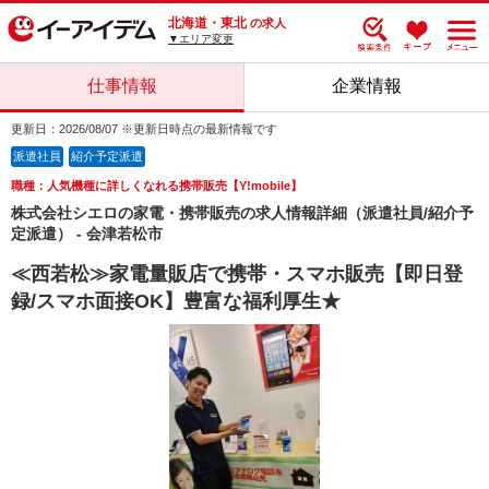
北海道・東北
の求人
▼エリア変更
仕事情報
企業情報
更新日：2026/08/07 ※更新日時点の最新情報です
派遣社員
紹介予定派遣
職種：人気機種に詳しくなれる携帯販売【Y!mobile】
株式会社シエロの家電・携帯販売の求人情報詳細（派遣社員/紹介予
定派遣） - 会津若松市
≪西若松≫家電量販店で携帯・スマホ販売【即日登
録/スマホ面接OK】豊富な福利厚生★