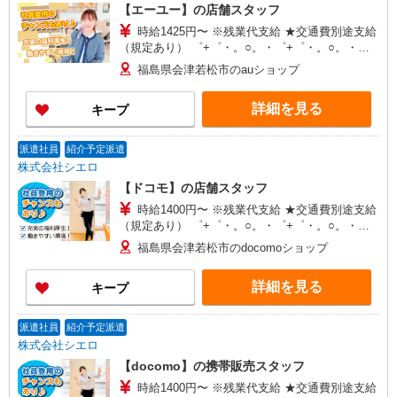
【エーユー】の店舗スタッフ
時給1425円〜 ※残業代支給 ★交通費別途支給
（規定あり） ゜+゜・。○。・゜+゜・。○。・゜
+゜ 入社祝い金10万円支給(規定有) お友達を紹介
福島県会津若松市のauショップ
頂くと, インセンティブ支給(規定有) ★月2回払
い・週払い可能（規程有）★ ゜・。○。・゜
詳細を見る
キープ
+゜・。○。・゜+゜
派遣社員
紹介予定派遣
株式会社シエロ
【ドコモ】の店舗スタッフ
時給1400円〜 ※残業代支給 ★交通費別途支給
（規定あり） ゜+゜・。○。・゜+゜・。○。・゜
+゜ 入社祝い金10万円支給(規定有) お友達を紹介
福島県会津若松市のdocomoショップ
頂くと, インセンティブ支給(規定有) ★月2回払
い・週払い可能（規程有）★ ゜・。○。・゜
詳細を見る
キープ
+゜・。○。・゜+゜
派遣社員
紹介予定派遣
株式会社シエロ
【docomo】の携帯販売スタッフ
時給1400円〜 ※残業代支給 ★交通費別途支給