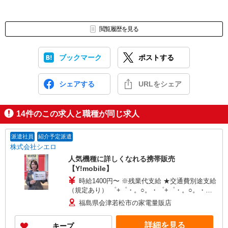
閲覧履歴を見る
ブックマーク
ポストする
シェアする
URLをシェア
14
件のこの求人と職種が同じ求人
派遣社員
紹介予定派遣
株式会社シエロ
人気機種に詳しくなれる携帯販売
【Y!mobile】
時給1400円〜 ※残業代支給 ★交通費別途支給
（規定あり） ゜+゜・。○。・゜+゜・。○。・゜
+゜ 入社祝い金10万円支給(規定有) お友達を紹介
福島県会津若松市の家電量販店
頂くと, インセンティブ支給(規定有) ★月2回払
い・週払い可能（規程有）★ ゜・。○。・゜
詳細を見る
キープ
+゜・。○。・゜+゜