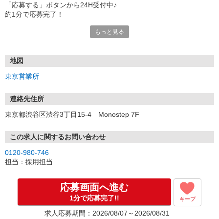
「応募する」ボタンから24H受付中♪
約1分で応募完了！
もっと見る
■電話応募の場合
電話応募も歓迎！（受付:10:00〜20:00）
土日祝も受付中♪
地図
【選考フロー】
東京営業所
①応募から3営業日を目安に、メールorお電話でご連絡します。
②面接日時を決定！「0120」から始まる電話番号からご連絡します
★スマホでWEB面接（LINEなど）・出張面接・事務所面接と選べま
連絡先住所
す
東京都渋谷区渋谷3丁目15-4 Monostep 7F
③面接実施（履歴書不要）
④勤務開始（スタート日は応相談）
※ご希望があれば、職場見学の調整もOKです！
この求人に関するお問い合わせ
0120-980-746
お気軽にご応募ください♪
担当：採用担当
応募画面へ進む
1分で応募完了!!
キープ
求人応募期間：2026/08/07～2026/08/31