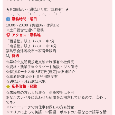
【スマホ面接実施中】
￣￣￣￣￣￣￣￣￣
★月2回払い・週払い可能（規程有）★
自宅に居ながらスマホでカンタン面接OK！
゜・。○。・゜+゜・。○。・゜+゜
オンライン面談なのでスピード対応。
勤務時間・曜日
10:00〜20:00（実働8h・休憩1h）
※土日祝含む週5日勤務
アクセス・勤務地
「西若松」駅よりバス・車7分
「南若松」駅よりバス・車10分
福島県会津若松市の家電量販店
待遇
☆昇給☆交通費規定支給☆制服有☆社保完
☆資格・残業手当☆リゾート施設・ジム優待
☆特別ボーナス最大5万円(規定)☆友達紹介
☆車通勤OK☆正社員登用制度有
☆週払い・月2回払いOK
応募資格・経験
☆未経験の方も大歓迎☆ ※高校生は不可
あなたのレベルに合わせた研修をご用意しているので、安心し
てネ♪
※ハローワークでお仕事お探しの方も対象
※エリアによって英語・中国語・ポルトガル語などの語学を活