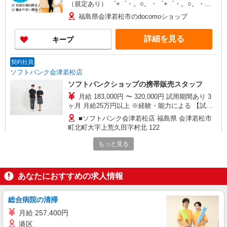
（規定あり） ゜+゜・。○。・゜+゜・。○。・゜
+゜ 入社祝い金10万円支給(規定有) お友達を紹介
福島県会津若松市のdocomoショップ
頂くと, インセンティブ支給(規定有) ★月2回払
い・週払い可能（規程有）★ ゜・。○。・゜
詳細を見る
キープ
+゜・。○。・゜+゜
契約社員
ソフトバンク会津若松店
ソフトバンクショップの携帯販売スタッフ
月給 183,000円 〜 320,000円 試用期間あり 3
ヶ月 月給25万円以上 ※経験・能力による 【試用
期間】月給 183000 円 〜 320000 円
■ソフトバンク会津若松店 福島県 会津若松市
町北町大字上荒久田字村北 122
もっと見る
詳細を見る
キープ
契約社員
あなたにおすすめの求人情報
ソフトバンク販売契約社員【会津若松市エリア】
家電量販店内の携帯販売スタッフ
総合病院の清掃
月給 247,340円 〜 247,340円 試用期間なし ※
月給 257,400円
経験・能力による 【試用期間】時給 0 円 〜 0 円
港区