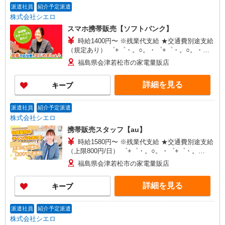
派遣社員
紹介予定派遣
株式会社シエロ
スマホ携帯販売【ソフトバンク】
時給1400円〜 ※残業代支給 ★交通費別途支給
（規定あり） ゜+゜・。○。・゜+゜・。○。・゜
+゜ 入社祝い金10万円支給(規定有) お友達を紹介
福島県会津若松市の家電量販店
頂くと, インセンティブ支給(規定有) ★月2回払
い・週払い可能（規程有）★ ゜・。○。・゜
詳細を見る
キープ
+゜・。○。・゜+゜
派遣社員
紹介予定派遣
株式会社シエロ
携帯販売スタッフ【au】
時給1580円〜 ※残業代支給 ★交通費別途支給
（上限800円/日） ゜+゜・。○。・゜+゜・。
○。・゜+゜ 入社祝い金10万円支給(規定有) お友達
福島県会津若松市の家電量販店
を紹介頂くと, インセンティブ支給(規定有) ★月2
回払い・週払い可能（規程有）★ ゜・。○。・゜
詳細を見る
キープ
+゜・。○。・゜+゜
派遣社員
紹介予定派遣
株式会社シエロ