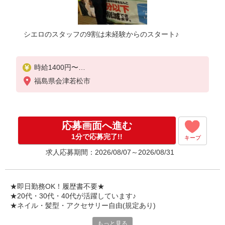
シエロのスタッフの9割は未経験からのスタート♪
時給1400円〜
※残業代支給
福島県会津若松市
★交通費別途支給（規定あり）
゜+゜・。○。・゜+゜・。○。・゜+゜
入社祝い金10万円支給(規定有)
応募画面へ進む
お友達を紹介頂くと,
1分で応募完了!!
キープ
インセンティブ支給(規定有)
求人応募期間：2026/08/07～2026/08/31
★月2回払い・週払い可能（規程有）★
゜・。○。・゜+゜・。○。・゜+゜
★即日勤務OK！履歴書不要★
★20代・30代・40代が活躍しています♪
★ネイル・髪型・アクセサリー自由(規定あり)
もっと見る
シエロのスタッフは9割が未経験スタート。