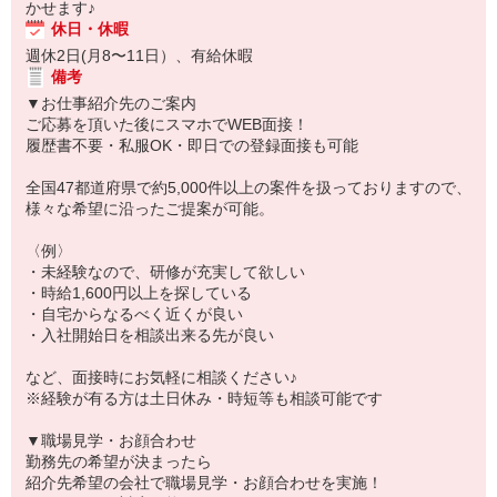
かせます♪
休日・休暇
週休2日(月8〜11日）、有給休暇
備考
▼お仕事紹介先のご案内
ご応募を頂いた後にスマホでWEB面接！
履歴書不要・私服OK・即日での登録面接も可能
全国47都道府県で約5,000件以上の案件を扱っておりますので、
様々な希望に沿ったご提案が可能。
〈例〉
・未経験なので、研修が充実して欲しい
・時給1,600円以上を探している
・自宅からなるべく近くが良い
・入社開始日を相談出来る先が良い
など、面接時にお気軽に相談ください♪
※経験が有る方は土日休み・時短等も相談可能です
▼職場見学・お顔合わせ
勤務先の希望が決まったら
紹介先希望の会社で職場見学・お顔合わせを実施！