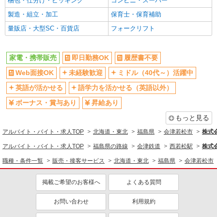
梱包・仕分け・ピッキング
コンビニ・スーパー
製造・組立・加工
保育士・保育補助
量販店・大型SC・百貨店
フォークリフト
家電・携帯販売
即日勤務OK
履歴書不要
Web面接OK
未経験歓迎
ミドル（40代～）活躍中
英語が活かせる
語学力を活かせる（英語以外）
ボーナス・賞与あり
昇給あり
もっと見る
アルバイト・バイト・求人TOP
北海道・東北
福島県
会津若松市
株式
アルバイト・バイト・求人TOP
福島県の路線
会津鉄道
西若松駅
株式
職種・条件一覧
販売・接客サービス
北海道・東北
福島県
会津若松市
掲載ご希望のお客様へ
よくある質問
お問い合わせ
利用規約