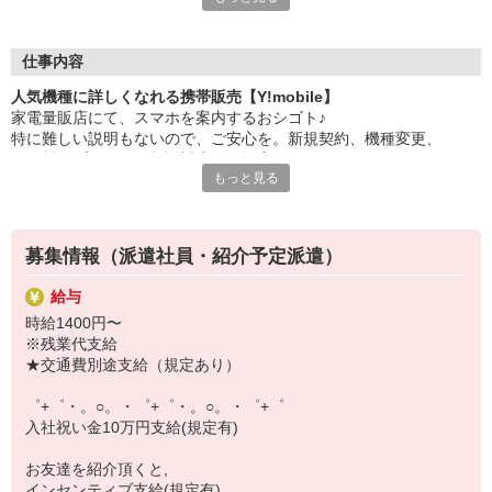
大手キャリアの店舗勤務なので安心・安定！
一度身に着けた知識は、
ずっと先まで役に立ちます！
仕事内容
人気機種に詳しくなれる携帯販売【Y!mobile】
丁寧な研修もあるので、
家電量販店にて、スマホを案内するおシゴト♪
みなさんから働きやすいと好評です♪
特に難しい説明もないので、ご安心を。新規契約、機種変更、
最新アプリ事情やお得なプラン、
各種料金プランのご相談対応・ご提案などをお願いします。
スマホの裏ワザを学べるチャンス♪
もっと見る
初めての方でも安心♪
【選べるお仕事いろいろ】
あなた専属のコーディネーターが親切・丁寧にフォローするので、
￣￣￣￣￣￣￣￣￣￣￣
満足度◎
▼オフィスワーク
募集情報（派遣社員・紹介予定派遣）
事務、経理、データ入力、コールセンター、受付
■携帯やインターネット販売業務
▼工場・製造・軽作業系
給与
docomo(ドコモ)/au(エーユー)・KDDI/softbank(ソフトバンク)など
機械/食品製造・梱包・仕分け・加工・組立・検査
時給1400円〜
の大手キャリアから
▼美容系
※残業代支給
ワイモバイル(Y!mobille)、楽天モバイル、UQなど格安スマホまで幅
眉毛サロンのアイブロウ・ネイリスト・エステ
★交通費別途支給（規定あり）
広く紹介可能♪
▼営業・販売
人気のApple（アップル）店舗もございます！
法人営業・アパレル販売・個別指導塾・人材紹介
゜+゜・。○。・゜+゜・。○。・゜+゜
▼人気案件も多数♪
入社祝い金10万円支給(規定有)
短期・期間限定・オープニング・官公庁案件
上場/優良/大手企業など
お友達を紹介頂くと,
インセンティブ支給(規定有)