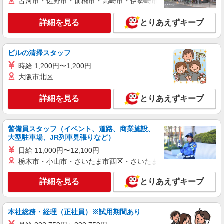
古河市・佐野市・前橋市・高崎市・伊勢崎市・太田市・館林市・
方はグレードに合わせて2500〜5000円/月支給 ※
入社後獲得も対象 【役割手当】 CSA（チーフセ
詳細を見る
キープ
ールスアドバイザー）に昇格すると16600円/月支
詳細を見る
とりあえずキープ
給 ゜+゜・。○。・゜+゜・。○。・゜+゜ 入社祝
い金10万円支給(規定有) お友達を紹介頂くと, イン
派遣社員
紹介予定派遣
センティブ支給(規定有) ★月2回払い・週払い可能
株式会社シエロ
ビルの清掃スタッフ
（規程有）★ ゜・。○。・゜+゜・。○。・゜+゜
人気機種に詳しくなれる携帯販売【au】
時給 1,200円〜1,200円
時給1500円〜 ※残業代支給 ★交通費上限800
大阪市北区
円/日 【資格手当制度】 au資格取得で5200〜
11400円/月支給 家電アドバイザー資格をお持ちの
福島県会津若松市の家電量販店
詳細を見る
とりあえずキープ
方はグレードに合わせて2500〜5000円/月支給 ※
入社後獲得も対象 【役割手当】 CSA（チーフセ
詳細を見る
キープ
ールスアドバイザー）に昇格すると16600円/月支
警備員スタッフ（イベント、道路、商業施設、
給 ゜+゜・。○。・゜+゜・。○。・゜+゜ 入社祝
大型駐車場、JR列車見張りなど）
い金10万円支給(規定有) お友達を紹介頂くと, イン
派遣社員
紹介予定派遣
センティブ支給(規定有) ★月2回払い・週払い可能
日給 11,000円〜12,100円
株式会社シエロ
（規程有）★ ゜・。○。・゜+゜・。○。・゜+゜
栃木市・小山市・さいたま市西区・さいたま市岩槻区・久喜市・
携帯販売スタッフ【au】
時給1500円〜 ※残業代支給 ★交通費上限800
詳細を見る
とりあえずキープ
円/日 【資格手当制度】 au資格取得で5200〜
11400円/月支給 家電アドバイザー資格をお持ちの
福島県会津若松市の家電量販店
方はグレードに合わせて2500〜5000円/月支給 ※
本社総務・経理（正社員）※試用期間あり
入社後獲得も対象 【役割手当】 CSA（チーフセ
詳細を見る
キープ
ールスアドバイザー）に昇格すると16600円/月支