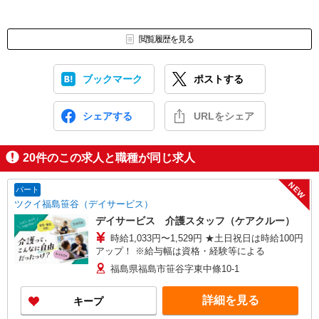
閲覧履歴を見る
ブックマーク
ポストする
シェアする
URLをシェア
20
件のこの求人と職種が同じ求人
NEW
パート
ツクイ福島笹谷（デイサービス）
デイサービス 介護スタッフ（ケアクルー）
時給1,033円〜1,529円 ★土日祝日は時給100円
アップ！ ※給与幅は資格・経験等による
福島県福島市笹谷字東中條10-1
詳細を見る
キープ