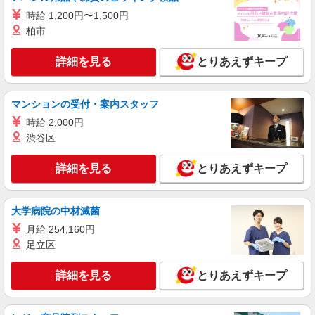
時給1450円〜2062円 ＜日払い有/週払い有/交
時給 1,200円〜1,500円
通費全支給(ガソリン代含む)＞
柏市
福島市 最寄り駅：福島
詳細を見る
とりあえずキープ
詳細を見る
キープ
派遣社員
マンションの受付・案内スタッフ
株式会社kotrio /●SD-H-1975329
時給 2,000円
福島市｜リハビリ補助などのデイサービス
渋谷区
STAFF♪未経験OK
時給1350円〜2062円 ＜日払い有/週払い有/交
詳細を見る
とりあえずキープ
通費全支給(ガソリン代含む)＞
福島市内 最寄り駅：福島
大学病院の中材滅菌
詳細を見る
キープ
月給 254,160円
足立区
派遣社員
株式会社kotrio /●SD-H-1894695
詳細を見る
とりあえずキープ
＜福島市＞サ高住スタッフ＊教育体制充実
◎30代・40代活躍中