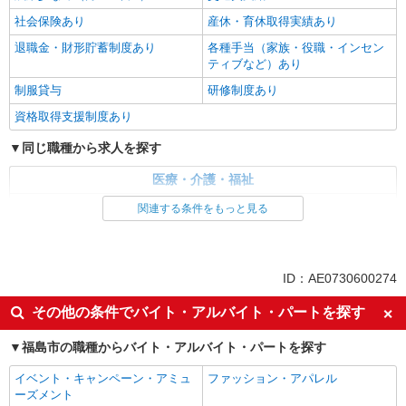
社会保険あり
産休・育休取得実績あり
退職金・財形貯蓄制度あり
各種手当（家族・役職・インセン
ティブなど）あり
制服貸与
研修制度あり
資格取得支援制度あり
同じ職種から求人を探す
医療・介護・福祉
介護職・ヘルパー
関連する条件をもっと見る
同じ特徴から求人を探す
未経験歓迎
ミドル（40代～）活躍中
ID：AE0730600274
ボーナス・賞与あり
車通勤OK
その他の条件でバイト・アルバイト・パートを探す
交通費支給
社会保険あり
福島市の職種からバイト・アルバイト・パートを探す
産休・育休取得実績あり
イベント・キャンペーン・アミュ
ファッション・アパレル
ーズメント