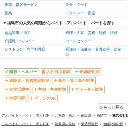
販売・接客サービス
飲食・フード
営業
ドライバー・配達
福島市の人気の職種からバイト・アルバイト・パートを探す
食品製造・加工
経理・人事・労務・総務・法務
介護職・ヘルパー
コールセンター
レストラン・専門料理店
看護師・保健師・看護助手・助産
師
介護職・ヘルパー
入社日応相談
未経験歓迎
経験者・有資格者歓迎
新卒・第二新卒歓迎
女性活躍中
主婦・主夫歓迎
フリーター歓迎
学歴不問
ブランクOK
もっと見る
アルバイト・バイト・求人TOP
北海道・東北
福島県
福島市
株式会社ko
アルバイト・バイト・求人TOP
福島県の路線
阿武隈急行
卸町(福島)駅