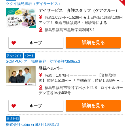
ツクイ福島黒岩（デイサービス）
デイサービス 介護スタッフ（ケアクルー）
時給1,033円〜1,529円 ★土日祝日は時給100円
アップ！ ※給与幅は資格・経験等による
福島県福島市黒岩字素利町8-1
詳細を見る
キープ
アルバイト
パート
SOMPOケア 福島笹谷 訪問介護/3506cc3
登録ヘルパー
時給：1,070円 ーーーーーーー 【資格取得
後】 時給1,510円〜 ＊早朝夜間：時給1,888円〜
＊日曜祝日：時給1,810円〜 ーーーーーーー
福島県福島市笹谷字出水上24-8 ロイヤルガー
デン笹谷IV棟408号
詳細を見る
キープ
派遣社員
株式会社kotrio /●SD-H-1993173