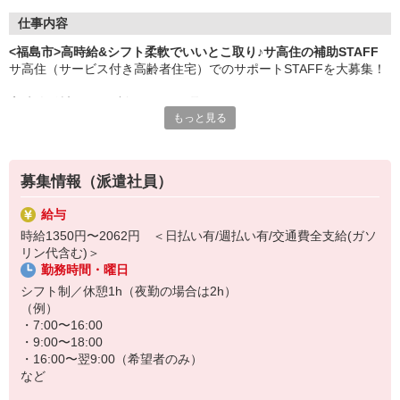
仕事内容
<福島市>高時給&シフト柔軟でいいとこ取り♪サ高住の補助STAFF
サ高住（サービス付き高齢者住宅）でのサポートSTAFFを大募集！
高時給×希望シフト制＝いいとこ取り！
もっと見る
身体も心もお財布にも、ゆとりを持って働くことができます◎
▼お仕事内容▼
・施設見回り
募集情報（派遣社員）
・買い物の代行
・消毒や整理整頓
給与
・生活相談/お話し相手
時給1350円〜2062円 ＜日払い有/週払い有/交通費全支給(ガソ
・必要に応じた生活介助 など
リン代含む)＞
勤務時間・曜日
利用者さんは自立度の高い方が多め。
お散歩の付き添いや、日々の何気ない会話を大切にする、落ち着い
シフト制／休憩1h（夜勤の場合は2h）
た時間が流れています。
（例）
・7:00〜16:00
・9:00〜18:00
・16:00〜翌9:00（希望者のみ）
など