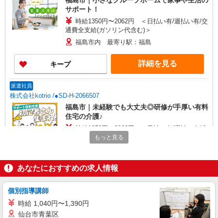
福島市｜小さなグループホームで家事や生活の
サポート！
時給1350円〜2062円 ＜日払い有/週払い有/交
通費全支給(ガソリン代含む)＞
福島市内 最寄り駅：福島
詳細を見る
キープ
派遣社員
株式会社kotrio /●SD-H-2066507
福島市｜未経験でも大丈夫◎研修が手厚い有料
住宅の介護♪
時給1350円〜2062円 ＜日払い有/週払い有/交
通費全支給(ガソリン代含む)＞
もっと見る
福島市 最寄り駅：福島
あなたにおすすめの求人情報
詳細を見る
キープ
個別指導講師
派遣社員
株式会社kotrio /●SD-H-1896296
時給 1,040円〜1,390円
仙台市青葉区
福島市＠有料老人ホーム◎上質な支援、納得の