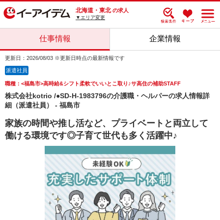
北海道・東北
の求人
▼エリア変更
仕事情報
企業情報
更新日：2026/08/03 ※更新日時点の最新情報です
派遣社員
職種：<福島市>高時給&シフト柔軟でいいとこ取り♪サ高住の補助STAFF
株式会社kotrio /●SD-H-1983796の介護職・ヘルパーの求人情報詳
細（派遣社員） - 福島市
家族の時間や推し活など、プライベートと両立して
働ける環境です◎子育て世代も多く活躍中♪