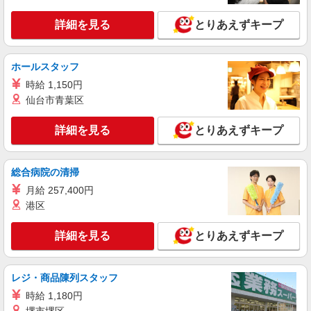
報酬、充実研修♪
詳細を見る
とりあえずキープ
時給1450円〜2062円 ＜日払い有/週払い有/交
通費全支給(ガソリン代含む)＞
福島市 最寄り駅：福島
ホールスタッフ
時給 1,150円
詳細を見る
キープ
仙台市青葉区
派遣社員
詳細を見る
とりあえずキープ
株式会社kotrio /●SD-H-1815899
[ 綺麗 ]高級シニアマンションで生活ケア/見守
りなど/福島市
総合病院の清掃
時給1450円〜2062円 ＜日払い有/週払い有/交
月給 257,400円
通費全支給(ガソリン代含む)＞
港区
福島市 最寄り駅：福島
詳細を見る
とりあえずキープ
詳細を見る
キープ
派遣社員
レジ・商品陳列スタッフ
株式会社kotrio /●SD-H-2066259
時給 1,180円
≪福島市≫日勤のみ＆残業ナシ！お迎えに間に