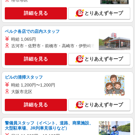
堺市堺区
合うデイサービス
時給1350円〜2062円 ＜日払い有/週払い有/交
詳細を見る
とりあえずキープ
通費全支給(ガソリン代含む)＞
福島市 最寄り駅：福島
ベルク各店での店内スタッフ
詳細を見る
キープ
時給 1,065円
古河市・佐野市・前橋市・高崎市・伊勢崎市・太田市・館林市・
派遣社員
株式会社kotrio /●SD-H-1815226
詳細を見る
とりあえずキープ
夕方までのデイサービス☆車の運転できる方優
遇【福島市】
時給1450円〜2062円 ＜日払い有/週払い有/交
ビルの清掃スタッフ
通費全支給(ガソリン代含む)＞
時給 1,200円〜1,200円
福島市 最寄り駅：福島
大阪市北区
詳細を見る
キープ
詳細を見る
とりあえずキープ
派遣社員
株式会社kotrio /●SD-H-1810990
警備員スタッフ（イベント、道路、商業施設、
毎日1万円＊デイサービス＊運転好きな方大集
大型駐車場、JR列車見張りなど）
合｜福島市