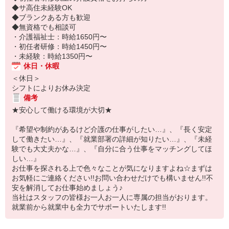
◆サ高住未経験OK
◆ブランクある方も歓迎
◆無資格でも相談可
・介護福祉士：時給1650円〜
・初任者研修：時給1450円〜
・未経験：時給1350円〜
休日・休暇
＜休日＞
シフトによりお休み決定
備考
★安心して働ける環境が大切★
『希望や制約があるけど介護の仕事がしたい…』、『長く安定
して働きたい…』、『就業部署の詳細が知りたい…』、『未経
験でも大丈夫かな…』、『自分に合う仕事をマッチングしてほ
しい…』
お仕事を探される上で色々なことが気になりますよね☆まずは
お気軽にご連絡ください!!お問い合わせだけでも構いません!!不
安を解消してお仕事始めましょう♪
当社はスタッフの皆様お一人お一人に専属の担当がおります。
就業前から就業中も全力でサポートいたします!!