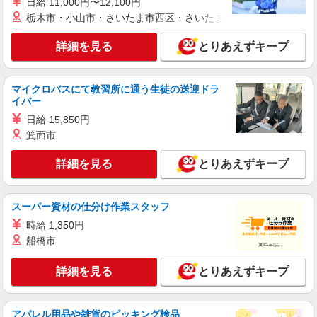
日給 11,000円〜12,100円
時給1350円〜2062円 ＜日払い有/週払い有/交
栃木市・小山市・さいたま市西区・さいたま市岩槻区・久喜市・
通費全支給(ガソリン代含む)＞
福島市 【履歴書不要♪】
詳細を見る
とりあえずキープ
詳細を見る
キープ
マイクロバスにて教習所に通う生徒の送迎ドラ
イバー
派遣社員
日給 15,850円
株式会社kotrio /●SD-H-2066592
箕面市
福島市＊年齢不問◎未経験から安定した業界へ
＊サ高住
詳細を見る
とりあえずキープ
時給1350円〜2062円 ＜日払い有/週払い有/交
通費全支給(ガソリン代含む)＞
福島市 最寄り駅：福島
スーパー資材の仕分け作業スタッフ
時給 1,350円
詳細を見る
キープ
船橋市
派遣社員
詳細を見る
とりあえずキープ
株式会社kotrio /●SD-H-1894988
＜福島市＞デイサービスSTAFF＊16時退社も
OK！子育て世代活躍中
アパレル用品や雑貨のピッキング検品