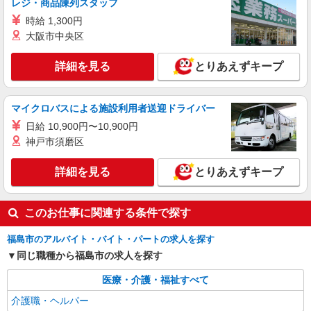
レジ・商品陳列スタッフ
時給1450円〜2062円 ＜日払い有/週払い有/交
通費全支給(ガソリン代含む)＞
時給 1,300円
福島市 最寄り駅：福島
大阪市中央区
詳細を見る
キープ
詳細を見る
とりあえずキープ
派遣社員
マイクロバスによる施設利用者送迎ドライバー
株式会社kotrio /●SD-H-1993133
福島市＊グループホームSTAFF＊生活のサポ
日給 10,900円〜10,900円
ート業務を担当
神戸市須磨区
時給1350円〜2062円 ＜日払い有/週払い有/交
通費全支給(ガソリン代含む)＞
詳細を見る
とりあえずキープ
福島市内 最寄り駅：福島
このお仕事に関連する条件で探す
詳細を見る
キープ
福島市のアルバイト・バイト・パートの求人を探す
派遣社員
同じ職種から福島市の求人を探す
株式会社kotrio /●SD-H-1811173
障がい者デイで送迎、見守りなど★福島市★運
医療・介護・福祉すべて
転できる方急募
介護職・ヘルパー
時給1450円〜2062円 ＜日払い有/週払い有/交