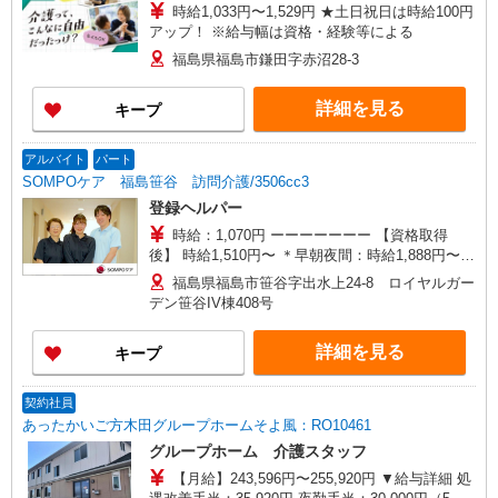
時給1,033円〜1,529円 ★土日祝日は時給100円
アップ！ ※給与幅は資格・経験等による
福島県福島市鎌田字赤沼28-3
詳細を見る
キープ
アルバイト
パート
SOMPOケア 福島笹谷 訪問介護/3506cc3
登録ヘルパー
時給：1,070円 ーーーーーーー 【資格取得
後】 時給1,510円〜 ＊早朝夜間：時給1,888円〜
＊日曜祝日：時給1,810円〜 ーーーーーーー
福島県福島市笹谷字出水上24-8 ロイヤルガー
デン笹谷IV棟408号
詳細を見る
キープ
契約社員
あったかいご方木田グループホームそよ風：RO10461
グループホーム 介護スタッフ
【月給】243,596円〜255,920円 ▼給与詳細 処