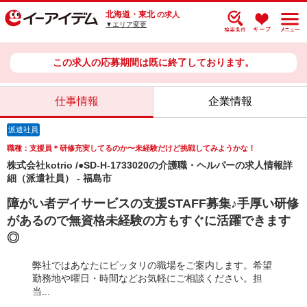
北海道・東北
の求人
▼エリア変更
この求人の応募期間は既に終了しております。
仕事情報
企業情報
派遣社員
職種：支援員＊研修充実してるのか〜未経験だけど挑戦してみようかな！
株式会社kotrio /●SD-H-1733020の介護職・ヘルパーの求人情報詳
細（派遣社員） - 福島市
障がい者デイサービスの支援STAFF募集♪手厚い研修
があるので無資格未経験の方もすぐに活躍できます
◎
弊社ではあなたにピッタリの職場をご案内します。希望
勤務地や曜日・時間などお気軽にご相談ください。担
当...