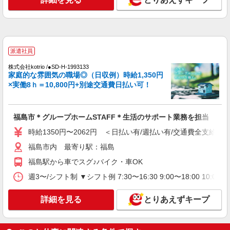
福島市＊グループホームSTAFF＊生活のサポ
ート業務を担当
時給1350円〜2062円 ＜日払い有/週払い有/交
通費全支給(ガソリン代含む)＞
福島市内 最寄り駅：福島
派遣社員
株式会社kotrio /●SD-H-1993133
詳細を見る
キープ
家庭的な雰囲気の職場◎（日収例）時給1,350円
×実働8ｈ＝10,800円+別途交通費日払い可！
派遣社員
株式会社kotrio /●SD-H-1983796
<福島市>高時給&シフト柔軟でいいとこ取り♪
福島市＊グループホームSTAFF＊生活のサポート業務を担当
サ高住の補助STAFF
時給1350円〜2062円 ＜日払い有/週払い有/交通費全支給(ガ
時給1350円〜2062円 ＜日払い有/週払い有/交
福島市内 最寄り駅：福島
通費全支給(ガソリン代含む)＞
福島市 最寄り駅：福島
福島駅から車でスグ♪バイク・車OK
週3〜/シフト制 ▼シフト例 7:30〜16:30 9:00〜18:00 
詳細を見る
キープ
詳細を見る
とりあえずキープ
派遣社員
株式会社kotrio /●SD-H-1839877
＜面接なし＞デイサービスでリハビリ補助・送