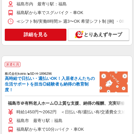
福島市内 最寄り駅：福島
福島市＊年齢不問◎未経験から安定した業界へ
＊サ高住
福島駅から車でスグ♪バイク・車OK
時給1350円〜2062円 ＜日払い有/週払い有/交
≪シフト制/実働8時間≫ 週3〜OK 希望シフト制 [例] ・08:00 〜 17
通費全支給(ガソリン代含む)＞
福島市 最寄り駅：福島
詳細を見る
とりあえずキープ
詳細を見る
キープ
派遣社員
派遣社員
株式会社kotrio /●SD-H-1896296
福島市＠有料老人ホーム◎上質な支援、納得の
株式会社kotrio /●SD-H-1896296
報酬、充実研修♪
高時給で日払い・週払いOK！入居者さんたちの
生活サポートを担当◎経験者も納得の教育制
時給1450円〜2062円 ＜日払い有/週払い有/交
度！
通費全支給(ガソリン代含む)＞
福島市 最寄り駅：福島
福島市＠有料老人ホーム◎上質な支援、納得の報酬、充実研修♪
詳細を見る
キープ
時給1450円〜2062円 ＜日払い有/週払い有/交通費全支給(ガ
福島市 最寄り駅：福島
派遣社員
福島駅から車で10分♪バイク・車OK
株式会社kotrio /●SD-H-1975366