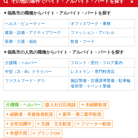
その他の条件でバイト・アルバイト・パートを探す
ボーナス・賞与あり
車通勤OK
福島市の職種からバイト・アルバイト・パートを探す
交通費支給
社会保険あり
ヘルス・ビューティー
オフィスワーク・事務
産休・育休取得実績あり
建築・設備・アクティブワーク
ファッション・アパレル
医療・介護・福祉
飲食・フード
福島市の人気の職種からバイト・アルバイト・パートを探す
介護職・ヘルパー
フロント・受付・フロア案内
中型（2t・4t）ドライバー
レストラン・専門料理店
ファストフード・デリ
施設警備・交通誘導警備・駐車輪
場管理・イベント警備
介護職・ヘルパー
入社日応相談
未経験歓迎
経験者・有資格者歓迎
新卒・第二新卒歓迎
女性活躍中
主婦・主夫歓迎
フリーター歓迎
学歴不問
ブランクOK