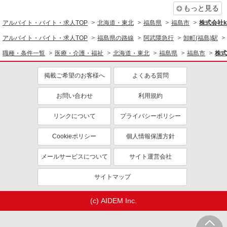
もっと見る
アルバイト・バイト・求人TOP
北海道・東北
福島県
福島市
株式会社ko
アルバイト・バイト・求人TOP
福島県の路線
阿武隈急行
卸町(福島)駅
職種・条件一覧
医療・介護・福祉
北海道・東北
福島県
福島市
株式
掲載ご希望のお客様へ
よくある質問
お問い合わせ
利用規約
リンクについて
プライバシーポリシー
Cookieポリシー
個人情報保護方針
メールサービスについて
サイト運営会社
サイトマップ
(c) AIDEM Inc.