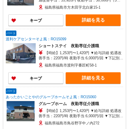
遇改善手当：35,920円 夜勤手当：30,000円（5回
分） ※6回目以降は1回6,000円支給 ▼下記別途支
福島県福島市方木田字北白家15-1
給 通勤手当 年末年始手当：380円/時 寸志あり：
年2回（6月・12月） ※業績による 特別報酬：平
詳細を見る
キープ
均26.6万円（最高額109万円） ※2025年6月支給実
績 ※処遇改善手当は試用期間中(3ヶ月)は支給なし
パート
渡利ケアセンターそよ風：RO15099
ショートステイ 夜勤専従介護職
【時給】1,253円〜1,420円 ▼給与詳細 処遇改
善手当：220円/時 夜勤手当:6,000円/回 ▼下記別途
支給 通勤手当 年末年始手当：380円/時 ※12/300
福島県福島市渡利字番匠町58-1
時〜1/324時 寸志あり：年2回（6月・12月） ※業
績による ※処遇改善手当は試用期間中(3ヶ月)は支
詳細を見る
キープ
給なし
パート
あったかいごとやのグループホームそよ風：RO15060
グループホーム 夜勤専従介護職
【時給】1,253円〜1,420円 ▼給与詳細 処遇改
善手当：220円/時 夜勤手当:6,000円/回 ▼下記別途
支給 通勤手当 年末年始手当：380円/時 寸志あ
福島県福島市鳥谷野字中ノ内2?2
り：年2回（6月・12月） ※業績による ※処遇改