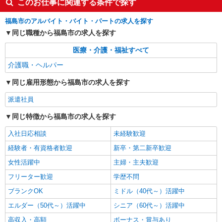
このお仕事に関連する条件で探す
迎など＊福島市
時給1450円〜2062円 ＜日払い有/週払い有/交
福島市のアルバイト・バイト・パートの求人を探す
通費全支給(ガソリン代含む)＞
同じ職種から福島市の求人を探す
福島市内 最寄り駅：福島
医療・介護・福祉すべて
詳細を見る
キープ
介護職・ヘルパー
同じ雇用形態から福島市の求人を探す
派遣社員
株式会社kotrio /●SD-H-2066634
派遣社員
福島市◆サ高住スタッフ◆穏やかな職場×週
同じ特徴から福島市の求人を探す
3〜×残業なし
時給1350円〜2062円 ＜日払い有/週払い有/交
入社日応相談
未経験歓迎
通費全支給(ガソリン代含む)＞
経験者・有資格者歓迎
新卒・第二新卒歓迎
福島市 最寄り駅：福島
女性活躍中
主婦・主夫歓迎
詳細を見る
キープ
フリーター歓迎
学歴不問
ブランクOK
ミドル（40代～）活躍中
エルダー（50代～）活躍中
シニア（60代～）活躍中
高収入・高額
ボーナス・賞与あり