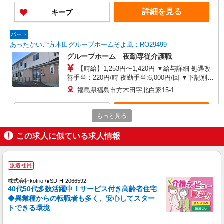
善手当は試用期間中(3ヶ月)は支給なし
詳細を見る
キープ
パート
あったかいご方木田グループホームそよ風：RO29499
グループホーム 夜勤専従介護職
【時給】1,253円〜1,420円 ▼給与詳細 処遇改
善手当：220円/時 夜勤手当:6,000円/回 ▼下記別途
支給 通勤手当 年末年始手当：380円/時 寸志あ
福島県福島市方木田字北白家15-1
り：年2回（6月・12月） ※業績による ※処遇改
善手当は試用期間中(3ヶ月)は支給なし
詳細を見る
キープ
もっと見る
パート
この求人に似ている求人情報
あったかいご方木田グループホームそよ風：RO10464
グループホーム 介護スタッフ
派遣社員
【時給】1,233円〜1,400円 ▼給与詳細 処遇改
善手当：200〜200円/時 ▼下記別途支給 通勤手当
株式会社kotrio /●SD-H-2066592
年末年始手当：380円/時 寸志あり：年2回（6月・
40代50代多数活躍中！サービス付き高齢者住宅
福島県福島市方木田字北白家15-1
12月） ※業績による ※処遇改善手当は試用期間
◆異業種からの転職者も多く、安心してスター
中(3ヶ月)は支給なし
トできる環境
詳細を見る
キープ