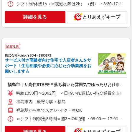
シフト制/休憩1h（※夜勤の際は2h） （例） ・8:30-17:30 ・9:
福島市｜シニア向けマンションでの生活サポー
ト・フロアの巡回
詳細を見る
時給1350円〜2062円 ＜日払い有/週払い有/交
とりあえずキープ
通費全支給(ガソリン代含む)＞
福島市内 最寄り駅：福島
詳細を見る
キープ
派遣社員
株式会社kotrio /●SD-H-1993173
派遣社員
サービス付き高齢者向け住宅で入居者さんをサ
株式会社kotrio /●SD-H-1993173
ポート！生活相談や必要に応じた介助業務をお
福島市｜サ高住STAFF＊落ち着いた雰囲気で
願いします☆
ゆったりお仕事♪
時給1350円〜2062円 ＜日払い有/週払い有/交
福島市｜サ高住STAFF＊落ち着いた雰囲気でゆったりお仕事♪
通費全支給(ガソリン代含む)＞
時給1350円〜2062円 ＜日払い有/週払い有/交通費全支給(ガ
福島市内 最寄り駅：福島
福島市内 最寄り駅：福島
詳細を見る
キープ
福島駅から車でスグ♪バイク・車OK
≪シフト制/実働8時間≫週3〜OK [例] ・08:00 〜 17:00 ・10
派遣社員
株式会社kotrio /●SD-H-1993133
詳細を見る
とりあえずキープ