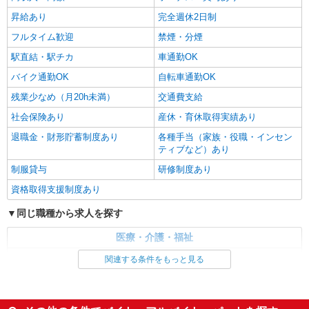
昇給あり
完全週休2日制
フルタイム歓迎
禁煙・分煙
駅直結・駅チカ
車通勤OK
バイク通勤OK
自転車通勤OK
残業少なめ（月20h未満）
交通費支給
社会保険あり
産休・育休取得実績あり
退職金・財形貯蓄制度あり
各種手当（家族・役職・インセン
ティブなど）あり
制服貸与
研修制度あり
資格取得支援制度あり
同じ職種から求人を探す
医療・介護・福祉
介護職・ヘルパー
関連する条件をもっと見る
同じ特徴から求人を探す
未経験歓迎
ミドル（40代～）活躍中