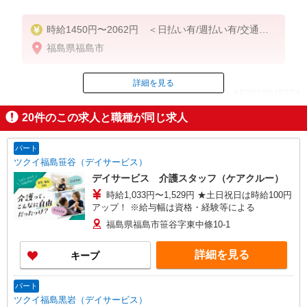
時給1450円〜2062円 ＜日払い有/週払い有/交通費
全支給(ガソリン代含む)＞
福島県福島市
詳細を見る
ID：AE0610045374
20
件のこの求人と職種が同じ求人
掲載期間終了
パート
ツクイ福島笹谷（デイサービス）
デイサービス 介護スタッフ（ケアクルー）
時給1,033円〜1,529円 ★土日祝日は時給100円
アップ！ ※給与幅は資格・経験等による
福島県福島市笹谷字東中條10-1
詳細を見る
キープ
パート
ツクイ福島黒岩（デイサービス）