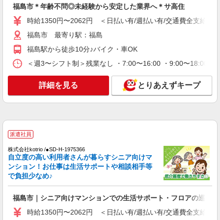
福島市＊年齢不問◎未経験から安定した業界へ＊サ高住
契約社員
時給1350円〜2062円 ＜日払い有/週払い有/交通費全支給(ガ
あったかいごとやのグループホームそよ風：RO15057
グループホーム 介護スタッフ
福島市 最寄り駅：福島
【月給】243,596円〜255,920円 ▼給与詳細 処
福島駅から徒歩10分♪バイク・車OK
遇改善手当：35,920円 夜勤手当：30,000円（5回
分） ※6回目以降は1回6,000円支給 ▼下記別途支
＜週3〜シフト制＞残業なし ・7:00〜16:00 ・9:00〜18:0
福島県福島市鳥谷野字中ノ内2?2
給 通勤手当 年末年始手当：380円/時 寸志あり：
年2回（6月・12月） ※業績による 特別報酬：平
詳細を見る
とりあえずキープ
詳細を見る
キープ
均26.6万円（最高額109万円） ※2025年6月支給実
績 ※処遇改善手当は試用期間中(3ヶ月)は支給なし
パート
あったかいごとやのグループホームそよ風：RO10458
グループホーム 介護スタッフ
派遣社員
【時給】1,233円〜1,400円 ▼給与詳細 処遇改
株式会社kotrio /●SD-H-1975366
善手当：200〜200円/時 ▼下記別途支給 通勤手当
自立度の高い利用者さんが暮らすシニア向けマ
年末年始手当：380円/時 寸志あり：年2回（6月・
福島県福島市鳥谷野字中ノ内2?2
ンション！お仕事は生活サポートや相談相手等
12月） ※業績による ※処遇改善手当は試用期間
で負担少なめ♪
中(3ヶ月)は支給なし
詳細を見る
キープ
福島市｜シニア向けマンションでの生活サポート・フロアの巡回
派遣社員
時給1350円〜2062円 ＜日払い有/週払い有/交通費全支給(ガ
株式会社kotrio /●SD-H-2066592