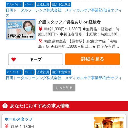
アルバイト
パート
派遣社員
紹介予定派遣
日研トータルソーシング株式会社 メディカルケア事業部/仙台オフィ
ス
介護スタッフ／資格あり or 経験者
時給1,330円〜1,380円 ◆無資格・経験者：時
給1,330円〜 ◆初任者研修・未経験：時給1,330
円〜 ◆初任者研修・経験者：時給1,360円〜 ◆介
福島県福島市 【最寄駅】JR東北本線「南福
護福祉士：時給1,380円〜 ※経験者は3ヶ月以上 ※
島」駅 ★勤務地は3000ヶ所以上★ 自宅から通い
給与幅は経験・能力による ★週払いOK（規定あ
やすいエリアなど、お好きな勤務地をお選び下さ
り）
い！！
詳細を見る
キープ
アルバイト
パート
派遣社員
紹介予定派遣
日研トータルソーシング株式会社 メディカルケア事業部/仙台オフィ
ス
もっと見る
介護スタッフ／資格あり or 経験者
時給1,330円〜1,380円 ◆無資格・経験者：時
給1,330円〜 ◆初任者研修・未経験：時給1,330
あなたにおすすめの求人情報
円〜 ◆初任者研修・経験者：時給1,360円〜 ◆介
福島県福島市 【最寄駅】福島交通飯坂線「曽
護福祉士：時給1,380円〜 ※経験者は3ヶ月以上 ※
根田」駅 ★勤務地は3000ヶ所以上★ 自宅から通
給与幅は経験・能力による ★週払いOK（規定あ
ホールスタッフ
いやすいエリアなど、お好きな勤務地をお選び下
り）
さい！！
時給 1,150円
詳細を見る
キープ