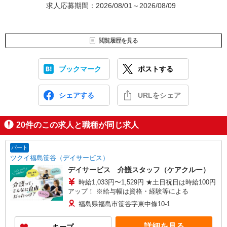
求人応募期間：2026/08/01～2026/08/09
閲覧履歴を見る
ブックマーク
ポストする
シェアする
URLをシェア
20
件のこの求人と職種が同じ求人
パート
ツクイ福島笹谷（デイサービス）
デイサービス 介護スタッフ（ケアクルー）
時給1,033円〜1,529円 ★土日祝日は時給100円
アップ！ ※給与幅は資格・経験等による
福島県福島市笹谷字東中條10-1
詳細を見る