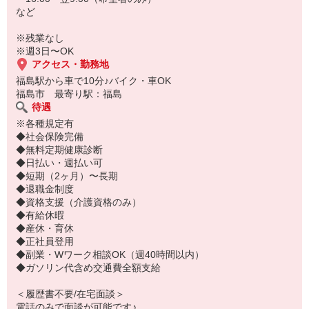
など
※残業なし
※週3日〜OK
アクセス・勤務地
福島駅から車で10分♪バイク・車OK
福島市 最寄り駅：福島
待遇
※各種規定有
◆社会保険完備
◆無料定期健康診断
◆日払い・週払い可
◆短期（2ヶ月）〜長期
◆退職金制度
◆資格支援（介護資格のみ）
◆有給休暇
◆産休・育休
◆正社員登用
◆副業・Wワーク相談OK（週40時間以内）
◆ガソリン代含め交通費全額支給
＜履歴書不要/在宅面談＞
電話のみで面談が可能です♪