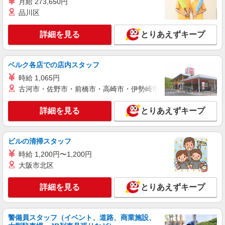
月給 273,650円
下さい！！
詳細を見る
キープ
品川区
詳細を見る
とりあえずキープ
アルバイト
パート
派遣社員
紹介予定派遣
日研トータルソーシング株式会社 メディカルケア事業部/仙台オフィ
ス
ベルク各店での店内スタッフ
介護スタッフ／資格あり or 経験者
時給1,330円〜1,380円 ◆無資格・経験者：時
時給 1,065円
給1,330円〜 ◆初任者研修・未経験：時給1,330
古河市・佐野市・前橋市・高崎市・伊勢崎市・太田市・館林市・
円〜 ◆初任者研修・経験者：時給1,360円〜 ◆介
福島県福島市 【最寄駅】福島交通飯坂線「桜
護福祉士：時給1,380円〜 ※経験者は3ヶ月以上 ※
水」駅 ★勤務地は3000ヶ所以上★ 自宅から通い
詳細を見る
とりあえずキープ
給与幅は経験・能力による ★週払いOK（規定あ
やすいエリアなど、お好きな勤務地をお選び下さ
り）
い！！
詳細を見る
キープ
ビルの清掃スタッフ
アルバイト
パート
派遣社員
紹介予定派遣
時給 1,200円〜1,200円
日研トータルソーシング株式会社 メディカルケア事業部/仙台オフィ
大阪市北区
ス
介護スタッフ／資格あり or 経験者
詳細を見る
とりあえずキープ
時給1,330円〜1,380円 ◆無資格・経験者：時
給1,330円〜 ◆初任者研修・未経験：時給1,330
円〜 ◆初任者研修・経験者：時給1,360円〜 ◆介
警備員スタッフ（イベント、道路、商業施設、
福島県福島市 【最寄駅】阿武隈急行「福島学
護福祉士：時給1,380円〜 ※経験者は3ヶ月以上 ※