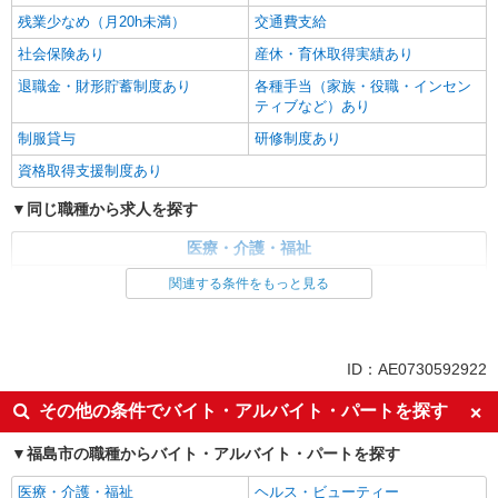
残業少なめ（月20h未満）
交通費支給
社会保険あり
産休・育休取得実績あり
退職金・財形貯蓄制度あり
各種手当（家族・役職・インセン
ティブなど）あり
制服貸与
研修制度あり
資格取得支援制度あり
同じ職種から求人を探す
医療・介護・福祉
介護職・ヘルパー
関連する条件をもっと見る
同じ特徴から求人を探す
未経験歓迎
ミドル（40代～）活躍中
ID：AE0730592922
ボーナス・賞与あり
車通勤OK
その他の条件でバイト・アルバイト・パートを探す
交通費支給
社会保険あり
福島市の職種からバイト・アルバイト・パートを探す
産休・育休取得実績あり
医療・介護・福祉
ヘルス・ビューティー