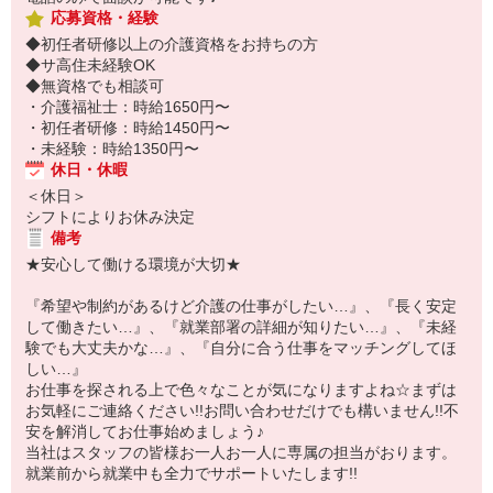
応募資格・経験
◆初任者研修以上の介護資格をお持ちの方
◆サ高住未経験OK
◆無資格でも相談可
・介護福祉士：時給1650円〜
・初任者研修：時給1450円〜
・未経験：時給1350円〜
休日・休暇
＜休日＞
シフトによりお休み決定
備考
★安心して働ける環境が大切★
『希望や制約があるけど介護の仕事がしたい…』、『長く安定
して働きたい…』、『就業部署の詳細が知りたい…』、『未経
験でも大丈夫かな…』、『自分に合う仕事をマッチングしてほ
しい…』
お仕事を探される上で色々なことが気になりますよね☆まずは
お気軽にご連絡ください!!お問い合わせだけでも構いません!!不
安を解消してお仕事始めましょう♪
当社はスタッフの皆様お一人お一人に専属の担当がおります。
就業前から就業中も全力でサポートいたします!!