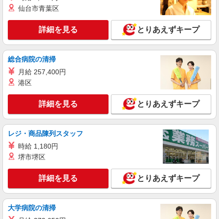
仙台市青葉区
アルバイト
パート
派遣社員
紹介予定派遣
詳細を見る
とりあえずキープ
日研トータルソーシング株式会社 メディカルケア事業部/仙台オフィ
ス
未経験・無資格OKの介護スタッフ
総合病院の清掃
時給1,280円〜1,380円 ★週払いOK（規定あ
り） ※給与幅は経験・能力による
月給 257,400円
港区
福島県福島市 【最寄駅】阿武隈急行「向瀬
上」駅 ★勤務地は3000ヶ所以上★ 自宅から通い
やすいエリアなど、お好きな勤務地をお選び下さ
詳細を見る
とりあえずキープ
い！！
詳細を見る
キープ
レジ・商品陳列スタッフ
アルバイト
パート
派遣社員
紹介予定派遣
日研トータルソーシング株式会社 メディカルケア事業部/仙台オフィ
時給 1,180円
ス
堺市堺区
未経験・無資格OKの介護スタッフ
詳細を見る
とりあえずキープ
時給1,280円〜1,380円 ★週払いOK（規定あ
り） ※給与幅は経験・能力による
福島県福島市 【最寄駅】福島交通飯坂線「医
大学病院の清掃
王寺前」駅 ★勤務地は3000ヶ所以上★ 自宅から
通いやすいエリアなど、お好きな勤務地をお選び