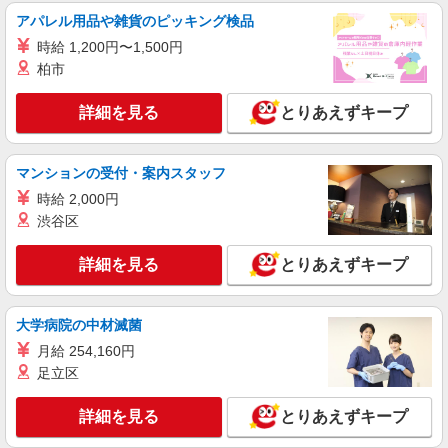
福島県福島市 【最寄駅】JR東北本線「南福
アパレル用品や雑貨のピッキング検品
島」駅 ★勤務地は3000ヶ所以上★ 自宅から通い
時給 1,200円〜1,500円
やすいエリアなど、お好きな勤務地をお選び下さ
い！！
柏市
詳細を見る
キープ
詳細を見る
とりあえずキープ
アルバイト
パート
派遣社員
紹介予定派遣
日研トータルソーシング株式会社 メディカルケア事業部/仙台オフィ
ス
マンションの受付・案内スタッフ
未経験・無資格OKの介護スタッフ
時給 2,000円
時給1,280円〜1,380円 ★週払いOK（規定あ
渋谷区
り） ※給与幅は経験・能力による
福島県福島市 【最寄駅】福島交通飯坂線「笹
詳細を見る
とりあえずキープ
谷」駅 ★勤務地は3000ヶ所以上★ 自宅から通い
やすいエリアなど、お好きな勤務地をお選び下さ
い！！
詳細を見る
キープ
大学病院の中材滅菌
月給 254,160円
アルバイト
パート
派遣社員
足立区
日研トータルソーシング株式会社 メディカルケア事業部/仙台オフィ
ス【看護助手】
詳細を見る
とりあえずキープ
看護助手（ナースエイド）
時給1,200円 ★週払いOK（規定あり） ※給与