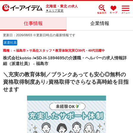
北海道・東北
の求人
▼エリア変更
仕事情報
企業情報
更新日：2026/08/03 ※更新日時点の最新情報です
派遣社員
職種：＜福島市＞サ高住スタッフ＊教育体制充実◎30代・40代活躍中
株式会社kotrio /●SD-H-1894695の介護職・ヘルパーの求人情報詳
細（派遣社員） - 福島市
＼充実の教育体制／ブランクあっても安心◎無料の
資格取得制度あり♪資格取得でさらなる高時給を目指
せます