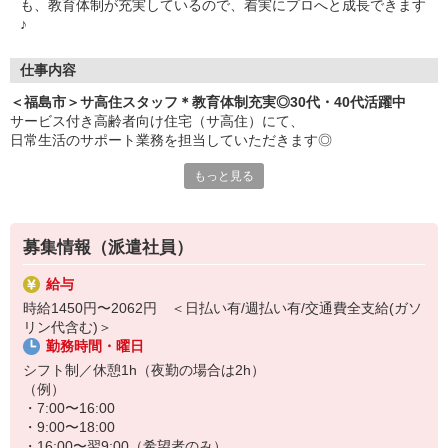
も、教育体制が充実しているので、着実にプロへと成長できます
♪
仕事内容
＜福島市＞サ高住スタッフ＊教育体制充実◎30代・40代活躍中
サービス付き高齢者向け住宅（サ高住）にて、
日常生活のサポート業務を担当していただきます◎
もっと見る
≪おもなお仕事≫
・食事や入浴などの介助
・移動する際のお手伝い
・施設内やお部屋の簡単なお掃除
募集情報（派遣社員）
・お話し相手やレクリエーションのサポート
など
給与
時給1450円〜2062円 ＜日払い有/週払い有/交通費全支給(ガソ
充実した教育体制あり◎
リン代含む)＞
わからないことは何でも気軽に質問できる環境です！
勤務時間・曜日
ブランクがあっても安心♪
シフト制／休憩1h（夜勤の場合は2h）
着実に成長して、介護のプロとして活躍しましょう＊
（例）
・7:00〜16:00
・9:00〜18:00
・16:00〜翌9:00（希望者のみ）