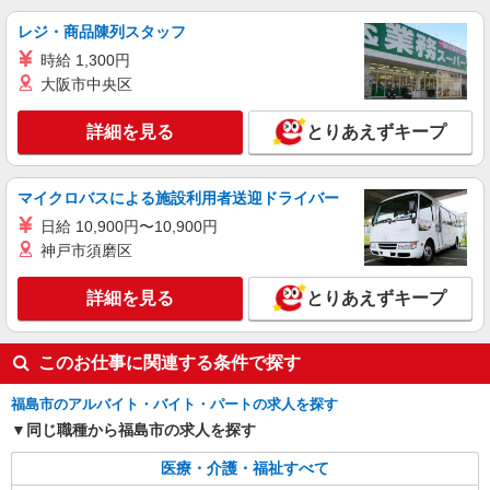
幅は経験・能力による
レジ・商品陳列スタッフ
福島県福島市 【最寄駅】福島交通飯坂線「医
時給 1,300円
王寺前」駅
大阪市中央区
詳細を見る
キープ
詳細を見る
とりあえずキープ
アルバイト
パート
派遣社員
紹介予定派遣
日研トータルソーシング株式会社 メディカルケア事業部/仙台オフィ
マイクロバスによる施設利用者送迎ドライバー
ス
日給 10,900円〜10,900円
介護スタッフ／資格あり or 経験者
神戸市須磨区
時給1,330円〜1,380円 ◆無資格・経験者：時
給1,330円〜 ◆初任者研修・未経験：時給1,330
円〜 ◆初任者研修・経験者：時給1,360円〜 ◆介
詳細を見る
とりあえずキープ
福島県福島市 【最寄駅】JR東北本線「松川」
護福祉士：時給1,380円〜 ※経験者は3ヶ月以上 ※
駅 ★勤務地は3000ヶ所以上★ 自宅から通いやす
給与幅は経験・能力による ★週払いOK（規定あ
いエリアなど、お好きな勤務地をお選び下さ
り）
い！！
このお仕事に関連する条件で探す
詳細を見る
キープ
福島市のアルバイト・バイト・パートの求人を探す
アルバイト
パート
派遣社員
紹介予定派遣
同じ職種から福島市の求人を探す
日研トータルソーシング株式会社 メディカルケア事業部/仙台オフィ
ス
医療・介護・福祉すべて
未経験・無資格OKの介護スタッフ