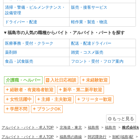
清掃・警備・ビルメンテナンス・
販売・接客サービス
設備管理
ドライバー・配達
軽作業・製造・物流
福島市の人気の職種からバイト・アルバイト・パートを探す
医療事務・受付・クラーク
配送・配達ドライバー
薬剤師
雑貨・コスメ販売
食品・試食販売
フロント・受付・フロア案内
介護職・ヘルパー
入社日応相談
未経験歓迎
経験者・有資格者歓迎
新卒・第二新卒歓迎
女性活躍中
主婦・主夫歓迎
フリーター歓迎
学歴不問
ブランクOK
もっと見る
アルバイト・バイト・求人TOP
北海道・東北
福島県
福島市
株式会社ko
アルバイト・バイト・求人TOP
福島県の路線
阿武隈急行
卸町(福島)駅