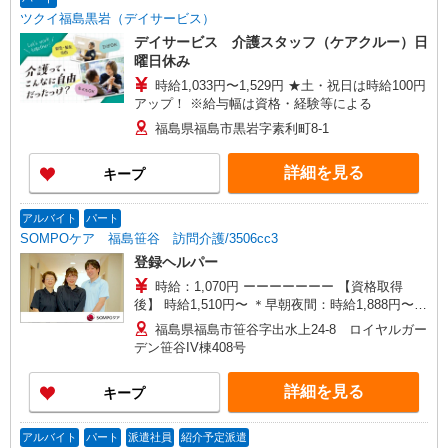
ツクイ福島黒岩（デイサービス）
デイサービス 介護スタッフ（ケアクルー）日
曜日休み
時給1,033円〜1,529円 ★土・祝日は時給100円
アップ！ ※給与幅は資格・経験等による
福島県福島市黒岩字素利町8-1
詳細を見る
キープ
アルバイト
パート
SOMPOケア 福島笹谷 訪問介護/3506cc3
登録ヘルパー
時給：1,070円 ーーーーーーー 【資格取得
後】 時給1,510円〜 ＊早朝夜間：時給1,888円〜
＊日曜祝日：時給1,810円〜 ーーーーーーー
福島県福島市笹谷字出水上24-8 ロイヤルガー
デン笹谷IV棟408号
詳細を見る
キープ
アルバイト
パート
派遣社員
紹介予定派遣