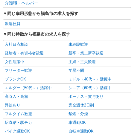
介護職・ヘルパー
時給1,280円〜1,380円 ★週払いOK（規定あ
り） ※給与幅は経験・能力による
同じ雇用形態から福島市の求人を探す
福島県福島市 【最寄駅】JR奥羽本線「庭坂」
派遣社員
駅 ★勤務地は3000ヶ所以上★ 自宅から通いやす
いエリアなど、お好きな勤務地をお選び下さ
同じ特徴から福島市の求人を探す
い！！
詳細を見る
キープ
入社日応相談
未経験歓迎
アルバイト
パート
派遣社員
経験者・有資格者歓迎
新卒・第二新卒歓迎
日研トータルソーシング株式会社 メディカルケア事業部/仙台オフィ
女性活躍中
主婦・主夫歓迎
ス【看護助手】
看護助手（ナースエイド）
フリーター歓迎
学歴不問
時給1,200円 ★週払いOK（規定あり） ※給与
ブランクOK
ミドル（40代～）活躍中
幅は経験・能力による
エルダー（50代～）活躍中
シニア（60代～）活躍中
福島県福島市 【最寄駅】阿武隈急行「福島学
院前」駅
高収入・高額
ボーナス・賞与あり
昇給あり
完全週休2日制
詳細を見る
キープ
フルタイム歓迎
禁煙・分煙
駅直結・駅チカ
車通勤OK
バイク通勤OK
自転車通勤OK