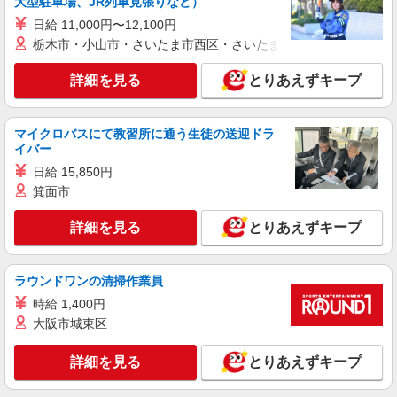
大型駐車場、JR列車見張りなど）
院前」駅 ★勤務地は3000ヶ所以上★ 自宅から通
給与幅は経験・能力による ★週払いOK（規定あ
いやすいエリアなど、お好きな勤務地をお選び下
日給 11,000円〜12,100円
り）
さい！！
詳細を見る
キープ
栃木市・小山市・さいたま市西区・さいたま市岩槻区・久喜市・
詳細を見る
とりあえずキープ
アルバイト
パート
派遣社員
紹介予定派遣
日研トータルソーシング株式会社 メディカルケア事業部/仙台オフィ
ス
マイクロバスにて教習所に通う生徒の送迎ドラ
介護スタッフ／資格あり or 経験者
イバー
時給1,330円〜1,380円 ◆無資格・経験者：時
日給 15,850円
給1,330円〜 ◆初任者研修・未経験：時給1,330
箕面市
円〜 ◆初任者研修・経験者：時給1,360円〜 ◆介
福島県福島市 【最寄駅】福島交通飯坂線「笹
護福祉士：時給1,380円〜 ※経験者は3ヶ月以上 ※
谷」駅 ★勤務地は3000ヶ所以上★ 自宅から通い
給与幅は経験・能力による ★週払いOK（規定あ
詳細を見る
とりあえずキープ
やすいエリアなど、お好きな勤務地をお選び下さ
り）
い！！
詳細を見る
キープ
ラウンドワンの清掃作業員
アルバイト
パート
派遣社員
紹介予定派遣
時給 1,400円
日研トータルソーシング株式会社 メディカルケア事業部/仙台オフィ
大阪市城東区
ス
未経験・無資格OKの介護スタッフ
詳細を見る
とりあえずキープ
時給1,280円〜1,380円 ★週払いOK（規定あ
り） ※給与幅は経験・能力による