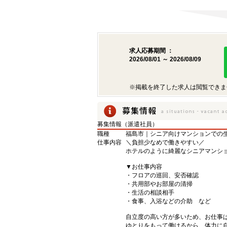
求人応募期間 ：
2026/08/01 ～ 2026/08/09
※掲載を終了した求人は閲覧できま
募集情報（派遣社員）
職種
福島市｜シニア向けマンションでの
仕事内容
＼負担少なめで働きやすい／
ホテルのように綺麗なシニアマンシ
▼お仕事内容
・フロアの巡回、安否確認
・共用部やお部屋の清掃
・生活の相談相手
・食事、入浴などの介助 など
自立度の高い方が多いため、お仕事
ゆとりをもって働けるから、体力に