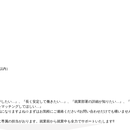
間以内）
がしたい…』、『長く安定して働きたい…』、『就業部署の詳細が知りたい…』、『
をマッチングしてほしい…』
になりますよね☆まずはお気軽にご連絡ください!!お問い合わせだけでも構いません
専属の担当がおります。就業前から就業中も全力でサポートいたします!!