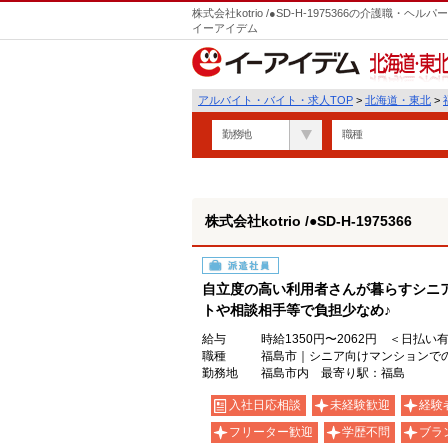
株式会社kotrio /●SD-H-1975366の介護職
イーアイデム
北海道・東北
アルバイト・バイト・求人TOP
>
北海道・東北
>
勤務地
職種
株式会社kotrio /●SD-H-1975366
派遣社員
自立度の高い利用者さんが暮らすシニ
トや相談相手等で負担少なめ♪
給与
時給1350円〜2062円 ＜日払い
職種
福島市｜シニア向けマンションで
勤務地
福島市内 最寄り駅：福島
入社日応相談
未経験歓迎
経験
フリーター歓迎
学歴不問
ブラ