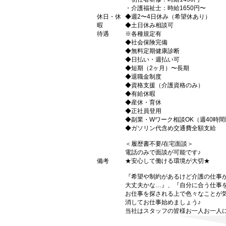
・介護福祉士：時給1650円〜
休日・休
◆週2〜4日休み（希望休あり）
暇
◆土日休み相談可
待遇
※各種規定有
◆社会保険完備
◆無料定期健康診断
◆日払い・週払い可
◆短期（2ヶ月）〜長期
◆退職金制度
◆資格支援（介護資格のみ）
◆有給休暇
◆産休・育休
◆正社員登用
◆副業・Wワーク相談OK（週40時
◆ガソリン代含め交通費全額支給
＜履歴書不要/在宅面談＞
電話のみで面談が可能です♪
備考
★安心して働ける環境が大切★
『希望や制約があるけど介護の仕事
大丈夫かな…』、『自分に合う仕事
お仕事を探される上で色々なことが気
消してお仕事始めましょう♪
当社はスタッフの皆様お一人お一人に