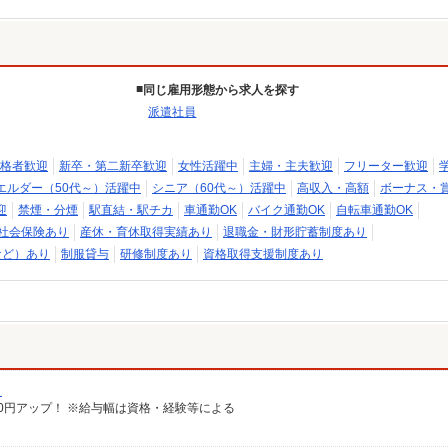
同じ雇用形態から求人を探す
派遣社員
格者歓迎
新卒・第二新卒歓迎
女性活躍中
主婦・主夫歓迎
フリーター歓迎
エルダー（50代～）活躍中
シニア（60代～）活躍中
高収入・高額
ボーナス・
迎
禁煙・分煙
駅直結・駅チカ
車通勤OK
バイク通勤OK
自転車通勤OK
社会保険あり
産休・育休取得実績あり
退職金・財形貯蓄制度あり
など）あり
制服貸与
研修制度あり
資格取得支援制度あり
）
給100円アップ！ ※給与幅は資格・経験等による