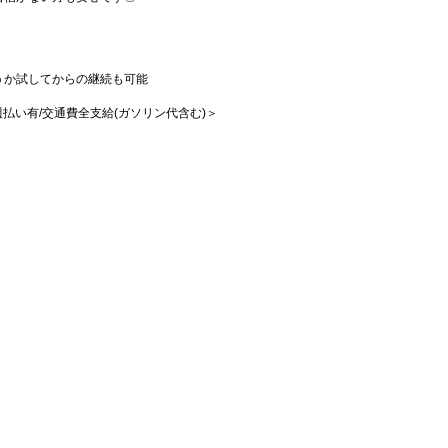
うか試してからの継続も可能
♪
/週払い有/交通費全支給(ガソリン代含む)＞