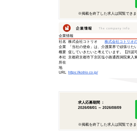
※掲載を終了した求人は閲覧できま
企業情報
社名
株式会社コトリオ
株式会社コトリオ
企業
「当社の使命」は、介護業界で頑張りた
概要
促していきたいと考えています。【許認可番号】
本社
京都府京都市下京区塩小路通西洞院東入東塩
所在
地
URL
https://kotrio.co.jp/
求人応募期間 ：
2026/08/01 ～ 2026/08/09
※掲載を終了した求人は閲覧できま