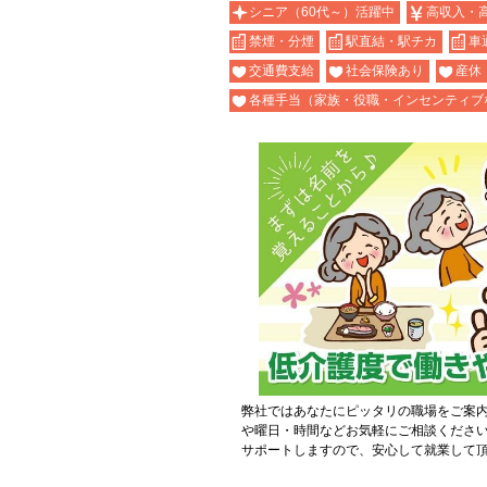
シニア（60代～）活躍中
高収入・
禁煙・分煙
駅直結・駅チカ
車
交通費支給
社会保険あり
産休
各種手当（家族・役職・インセンティブ
弊社ではあなたにピッタリの職場をご案
や曜日・時間などお気軽にご相談くださ
サポートしますので、安心して就業して