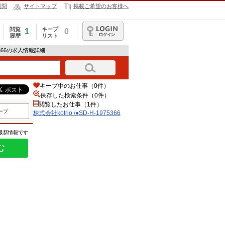
質問
サイトマップ
掲載ご希望のお客様へ
閲覧
キープ
1
0
履歴
リスト
ログイン
975366の求人情報詳細
キープ中のお仕事（0件）
保存した検索条件（
0
件）
閲覧したお仕事（1件）
ープ
株式会社kotrio /●SD-H-1975366
の最新情報です
む