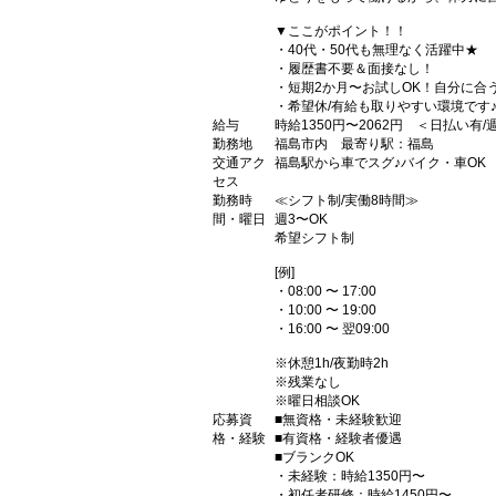
▼ここがポイント！！
・40代・50代も無理なく活躍中★
・履歴書不要＆面接なし！
・短期2か月〜お試しOK！自分に合
・希望休/有給も取りやすい環境です
給与
時給1350円〜2062円 ＜日払い有
勤務地
福島市内 最寄り駅：福島
交通アク
福島駅から車でスグ♪バイク・車OK
セス
勤務時
≪シフト制/実働8時間≫
間・曜日
週3〜OK
希望シフト制
[例]
・08:00 〜 17:00
・10:00 〜 19:00
・16:00 〜 翌09:00
※休憩1h/夜勤時2h
※残業なし
※曜日相談OK
応募資
■無資格・未経験歓迎
格・経験
■有資格・経験者優遇
■ブランクOK
・未経験：時給1350円〜
・初任者研修：時給1450円〜