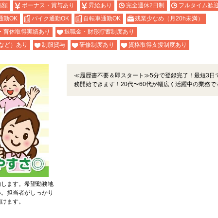
高額
ボーナス・賞与あり
昇給あり
完全週休2日制
フルタイム歓
通勤OK
バイク通勤OK
自転車通勤OK
残業少なめ（月20h未満）
・育休取得実績あり
退職金・財形貯蓄制度あり
など）あり
制服貸与
研修制度あり
資格取得支援制度あり
≪履歴書不要＆即スタート≫5分で登録完了！最短3日
務開始できます！20代〜60代が幅広く活躍中の業務で
内します。希望勤務地
い。担当者がしっかり
頂けます。