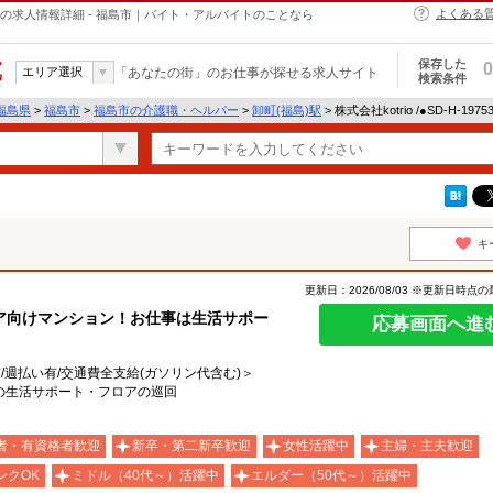
よくある
・ヘルパーの求人情報詳細 - 福島市｜バイト・アルバイトのことなら
保存した
0
エリア選択
「あなたの街」のお仕事が探せる求人サイト
検索条件
福島県
>
福島市
>
福島市の介護職・ヘルパー
>
卸町(福島)駅
> 株式会社kotrio /●SD-H-1
キ
更新日：2026/08/03 ※更新日時点
ア向けマンション！お仕事は生活サポー
応募画面へ進
有/週払い有/交通費全支給(ガソリン代含む)＞
の生活サポート・フロアの巡回
者・有資格者歓迎
新卒・第二新卒歓迎
女性活躍中
主婦・主夫歓迎
ンクOK
ミドル（40代～）活躍中
エルダー（50代～）活躍中