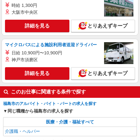
時給1450円〜2062円 ＜日払い有/週払い有/交
時給 1,300円
通費全支給(ガソリン代含む)＞
大阪市中央区
福島市内 最寄り駅：福島
詳細を見る
とりあえずキープ
詳細を見る
キープ
マイクロバスによる施設利用者送迎ドライバー
派遣社員
株式会社kotrio /●SD-H-1975144
日給 10,900円〜10,900円
福島市｜日払いOK！日収1万円超え×サ高住ス
神戸市須磨区
タッフ！
時給1350円〜2062円 ＜日払い有/週払い有/交
詳細を見る
とりあえずキープ
通費全支給(ガソリン代含む)＞
福島市内 最寄り駅：福島
このお仕事に関連する条件で探す
詳細を見る
キープ
福島市のアルバイト・バイト・パートの求人を探す
同じ職種から福島市の求人を探す
派遣社員
株式会社kotrio /●SD-H-2066341
医療・介護・福祉すべて
毎日通うのが楽しみになる＊ホテルのような美
介護職・ヘルパー
しいサ高住のSTAFF