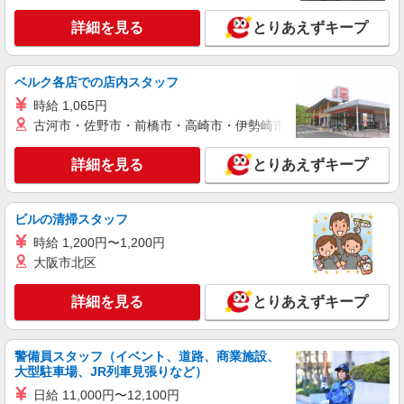
サポート！
詳細を見る
とりあえずキープ
時給1350円〜2062円 ＜日払い有/週払い有/交
通費全支給(ガソリン代含む)＞
福島市内 最寄り駅：福島
ベルク各店での店内スタッフ
時給 1,065円
詳細を見る
キープ
古河市・佐野市・前橋市・高崎市・伊勢崎市・太田市・館林市・
派遣社員
詳細を見る
とりあえずキープ
株式会社kotrio /●SD-H-2066507
福島市｜未経験でも大丈夫◎研修が手厚い有料
住宅の介護♪
ビルの清掃スタッフ
時給1350円〜2062円 ＜日払い有/週払い有/交
時給 1,200円〜1,200円
通費全支給(ガソリン代含む)＞
大阪市北区
福島市 最寄り駅：福島
詳細を見る
とりあえずキープ
詳細を見る
キープ
派遣社員
警備員スタッフ（イベント、道路、商業施設、
株式会社kotrio /●SD-H-2066634
大型駐車場、JR列車見張りなど）
福島市◆サ高住スタッフ◆穏やかな職場×週
日給 11,000円〜12,100円