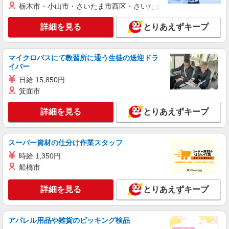
3〜×残業なし
栃木市・小山市・さいたま市西区・さいたま市岩槻区・久喜市・
時給1350円〜2062円 ＜日払い有/週払い有/交
通費全支給(ガソリン代含む)＞
詳細を見る
とりあえずキープ
福島市 最寄り駅：福島
詳細を見る
マイクロバスにて教習所に通う生徒の送迎ドラ
キープ
イバー
日給 15,850円
派遣社員
株式会社kotrio /●SD-H-2066466
箕面市
タイパ最強！希望の働き方が叶う有料住宅のス
詳細を見る
とりあえずキープ
タッフ★＠福島市
時給1350円〜2062円 ＜日払い有/週払い有/交
通費全支給(ガソリン代含む)＞
スーパー資材の仕分け作業スタッフ
福島市 最寄り駅：福島
時給 1,350円
船橋市
詳細を見る
キープ
詳細を見る
とりあえずキープ
派遣社員
株式会社kotrio /●SD-H-1975255
福島市★シフト柔軟で長く働きやすいシニア向
アパレル用品や雑貨のピッキング検品
けマンション