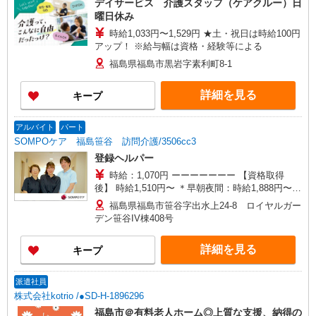
デイサービス 介護スタッフ（ケアクルー）日
曜日休み
時給1,033円〜1,529円 ★土・祝日は時給100円
アップ！ ※給与幅は資格・経験等による
福島県福島市黒岩字素利町8-1
詳細を見る
キープ
アルバイト
パート
SOMPOケア 福島笹谷 訪問介護/3506cc3
登録ヘルパー
時給：1,070円 ーーーーーーー 【資格取得
後】 時給1,510円〜 ＊早朝夜間：時給1,888円〜
＊日曜祝日：時給1,810円〜 ーーーーーーー
福島県福島市笹谷字出水上24-8 ロイヤルガー
デン笹谷IV棟408号
詳細を見る
キープ
派遣社員
株式会社kotrio /●SD-H-1896296
福島市＠有料老人ホーム◎上質な支援、納得の