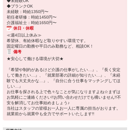
◆未経験OK
◆ブランクOK
未経験：時給1350円〜
初任者研修：時給1450円〜
介護福祉士：時給1650円〜
休日・休暇
≪週4日以上休み≫
希望休、有給休暇など取りやすい環境です。
固定曜日の勤務や平日のみ勤務など、相談OK！
備考
★安心して働ける環境が大切★
『希望や制約があるけど介護の仕事がしたい…』、『長く安定
して働きたい…』、『就業部署の詳細が知りたい…』、『未経
験でも大丈夫かな…』、『自分に合う仕事をマッチングしてほ
しい…』
お仕事を探される上で色々なことが気になりますよね☆まずは
お気軽にご連絡ください!!お問い合わせだけでも構いません!!不
安を解消してお仕事始めましょう♪
当社はスタッフの皆様お一人お一人に専属の担当がおります。
就業前から就業中も全力でサポートいたします!!