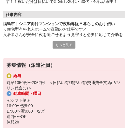
す！！稼いだ分は日払いで即GET♪20代・30代・40代活躍中！
仕事内容
福島市｜シニア向けマンションで夜勤専従＊暮らしのお手伝い
＼住宅型有料老人ホームで夜勤のお仕事です／
入居者さんが安全に夜を過ごせるよう見守りと必要に応じて介助を
お願いします＊?°
もっと見る
日収例
1,350円×6h＋1,687円×5h＋2,025円×3h＝22,610円（深夜手当、残
業手当を含む）
募集情報（派遣社員）
≪お仕事内容≫
給与
・夜間巡回
時給1350円〜2062円 ＜日払い有/週払い有/交通費全支給(ガソ
・入居者さんの安否確認
リン代含む)＞
・簡単な事務作業
勤務時間・曜日
・生活介助 など
≪シフト例≫
★夜勤専従のいいところ★
16:00〜翌8:00
・日中より静かで落ち着いている
17:00〜翌9:00 など
・人間関係が少ない
週2日〜OK
・夜勤手当がつく
休憩2h
・日中自由時間を作りやすい