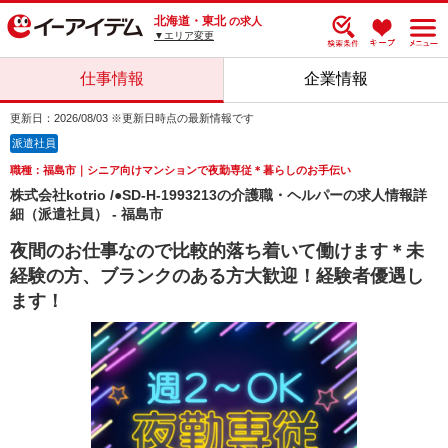
北海道・東北
の求人
▼エリア変更
仕事情報
企業情報
更新日：2026/08/03 ※更新日時点の最新情報です
派遣社員
職種：福島市｜シニア向けマンションで夜勤専従＊暮らしのお手伝い
株式会社kotrio /●SD-H-1993213の介護職・ヘルパーの求人情報詳
細（派遣社員） - 福島市
夜間のお仕事なので比較的落ち着いて働けます＊未
経験の方、ブランクのある方大歓迎！経験者優遇し
ます！