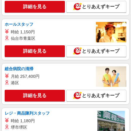
合｜福島市
詳細を見る
とりあえずキープ
時給1350円〜2062円 ＜日払い有/週払い有/交
通費全支給(ガソリン代含む)＞
ホールスタッフ
福島市 【履歴書不要♪】
時給 1,150円
詳細を見る
キープ
仙台市青葉区
詳細を見る
とりあえずキープ
派遣社員
株式会社kotrio /●SD-H-1815226
夕方までのデイサービス☆車の運転できる方優
総合病院の清掃
遇【福島市】
月給 257,400円
時給1450円〜2062円 ＜日払い有/週払い有/交
通費全支給(ガソリン代含む)＞
港区
福島市 最寄り駅：福島
詳細を見る
とりあえずキープ
詳細を見る
キープ
レジ・商品陳列スタッフ
派遣社員
時給 1,180円
株式会社kotrio /●SD-H-1975292
堺市堺区
福島市｜小さなグループホームで家事や生活の