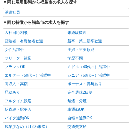
時給1350円〜2062円 ＜日払い有/週払い有/交
同じ雇用形態から福島市の求人を探す
通費全支給(ガソリン代含む)＞
派遣社員
福島市 最寄り駅：福島
同じ特徴から福島市の求人を探す
詳細を見る
キープ
入社日応相談
未経験歓迎
経験者・有資格者歓迎
新卒・第二新卒歓迎
女性活躍中
主婦・主夫歓迎
フリーター歓迎
学歴不問
ブランクOK
ミドル（40代～）活躍中
エルダー（50代～）活躍中
シニア（60代～）活躍中
高収入・高額
ボーナス・賞与あり
昇給あり
完全週休2日制
フルタイム歓迎
禁煙・分煙
駅直結・駅チカ
車通勤OK
バイク通勤OK
自転車通勤OK
残業少なめ（月20h未満）
交通費支給