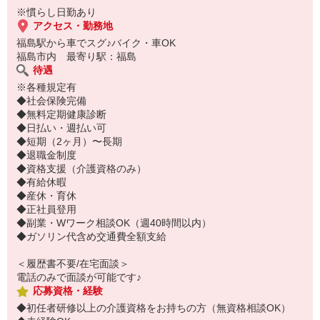
※慣らし日勤あり
「夜勤でガッツリ稼ぎたい」「少人数で黙々と働きたい」という方
アクセス・勤務地
にオススメな求人です♪
福島駅から車でスグ♪バイク・車OK
福島市内 最寄り駅：福島
※慣らし日勤あり
待遇
※各種規定有
◆社会保険完備
◆無料定期健康診断
◆日払い・週払い可
◆短期（2ヶ月）〜長期
◆退職金制度
◆資格支援（介護資格のみ）
◆有給休暇
◆産休・育休
◆正社員登用
◆副業・Wワーク相談OK（週40時間以内）
◆ガソリン代含め交通費全額支給
＜履歴書不要/在宅面談＞
電話のみで面談が可能です♪
応募資格・経験
◆初任者研修以上の介護資格をお持ちの方（無資格相談OK）