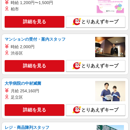
時給 1,200円〜1,500円
時給1350円〜2062円 ＜日払い有/週払い有/交
柏市
通費全支給(ガソリン代含む)＞
福島市内 最寄り駅：福島
詳細を見る
とりあえずキープ
詳細を見る
キープ
マンションの受付・案内スタッフ
派遣社員
時給 2,000円
株式会社kotrio /●SD-H-2066218
渋谷区
≪福島市≫夜勤なし！未経験・ブランクOKの
デイスタッフ
詳細を見る
とりあえずキープ
時給1350円〜2062円 ＜日払い有/週払い有/交
通費全支給(ガソリン代含む)＞
福島市 最寄り駅：福島
大学病院の中材滅菌
月給 254,160円
詳細を見る
キープ
足立区
派遣社員
詳細を見る
とりあえずキープ
株式会社kotrio /●SD-H-1732802
福島市のデイSTAFF｜まずは「2ヵ月」お試し
で働く＊嬉しい高時給
レジ・商品陳列スタッフ