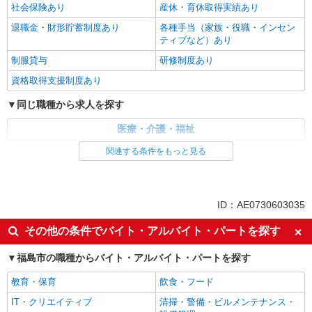
社会保険あり
産休・育休取得実績あり
退職金・財形貯蓄制度あり
各種手当（家族・役職・インセン
ティブなど）あり
制服貸与
研修制度あり
資格取得支援制度あり
同じ職種から求人を探す
医療・介護・福祉
介護職・ヘルパー
関連する条件をもっと見る
同じ特徴から求人を探す
未経験歓迎
ミドル（40代～）活躍中
ID：AE0730603035
ボーナス・賞与あり
車通勤OK
その他の条件でバイト・アルバイト・パートを探す
交通費支給
社会保険あり
福島市の職種からバイト・アルバイト・パートを探す
産休・育休取得実績あり
教育・保育
飲食・フード
IT・クリエイティブ
清掃・警備・ビルメンテナンス・