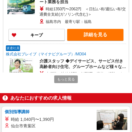
ート業務を担当
時給1350円〜2062円 ＜日払い有/週払い有/交
通費全支給(ガソリン代含む)＞
福島市内 最寄り駅：福島
詳細を見る
キープ
派遣社員
株式会社ブレイブ（マイナビグループ）/MD04
介護スタッフ ◆デイサービス、サービス付き
高齢者向け住宅、グループホームなど様々な勤
務先から選べます。
未経験：時給1250〜1450円（資格・経験によ
る） 経験者：時給1450〜1650円（資格・経験によ
もっと見る
る） ◎月収例 時給1650円×1日8時間×22日（週5
福島県福島市 【最寄駅】 ◆各線「福島駅」 ◆
日）＝29万400円 ◆昇給あり ◆支払い方法 ※日払
福島交通飯坂線「泉駅」 ◆阿武隈急行「卸町駅」
い/週払い/月払い対応も可能です。詳しくは面談時
★その他、近隣に多数勤務地あります！
あなたにおすすめの求人情報
にご相談ください。 ◆交通費：別途全額支給 ※当
詳細を見る
キープ
社規定あり
個別指導講師
派遣社員
時給 1,040円〜1,390円
株式会社kotrio /●SD-H-1810990
仙台市青葉区
毎日1万円＊デイサービス＊運転好きな方大集