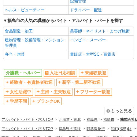
設備管理
ヘルス・ビューティー
ドライバー・配達
福島市の人気の職種からバイト・アルバイト・パートを探す
食品製造・加工
美容師・ネイリスト・まつげ施術
建物管理・設備管理・マンション
コンビニ・スーパー
管理員
弁当・惣菜
量販店・大型SC・百貨店
介護職・ヘルパー
入社日応相談
未経験歓迎
経験者・有資格者歓迎
新卒・第二新卒歓迎
女性活躍中
主婦・主夫歓迎
フリーター歓迎
学歴不問
ブランクOK
もっと見る
アルバイト・バイト・求人TOP
北海道・東北
福島県
福島市
株式会社ko
アルバイト・バイト・求人TOP
福島県の路線
阿武隈急行
卸町(福島)駅