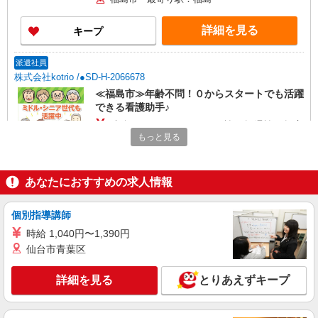
詳細を見る
キープ
派遣社員
株式会社kotrio /●SD-H-2066678
≪福島市≫年齢不問！０からスタートでも活躍
できる看護助手♪
時給1350円〜2062円 ＜日払い有/週払い有/交
通費全支給(ガソリン代含む)＞
もっと見る
福島市 最寄り駅：福島
あなたにおすすめの求人情報
詳細を見る
キープ
個別指導講師
派遣社員
株式会社kotrio /●SD-H-1895919
時給 1,040円〜1,390円
仙台市青葉区
福島市のサ高住＊シフト融通が利くため子育て
世代から大人気♪
詳細を見る
とりあえずキープ
時給2000円〜2500円 ＜日払い有/週払い有/交
通費全支給(ガソリン代含む)＞
福島市 最寄り駅：福島