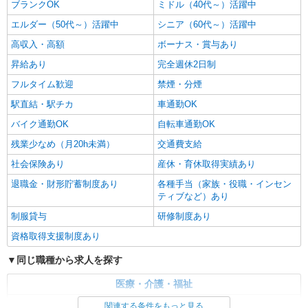
ブランクOK
ミドル（40代～）活躍中
エルダー（50代～）活躍中
シニア（60代～）活躍中
高収入・高額
ボーナス・賞与あり
昇給あり
完全週休2日制
フルタイム歓迎
禁煙・分煙
駅直結・駅チカ
車通勤OK
バイク通勤OK
自転車通勤OK
残業少なめ（月20h未満）
交通費支給
社会保険あり
産休・育休取得実績あり
退職金・財形貯蓄制度あり
各種手当（家族・役職・インセン
ティブなど）あり
制服貸与
研修制度あり
資格取得支援制度あり
同じ職種から求人を探す
医療・介護・福祉
看護師・保健師・看護助手・助産師
関連する条件をもっと見る