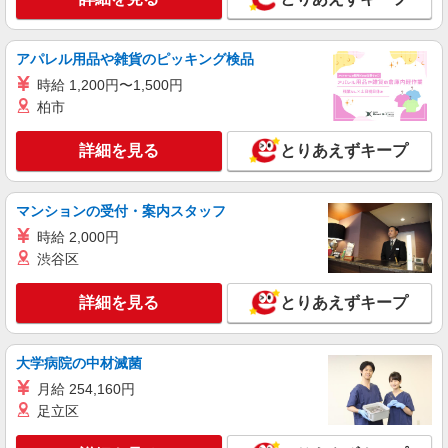
業務委託
SOMPOヘルスサポート株式会社 全支援対応コース
アパレル用品や雑貨のピッキング検品
保健師・管理栄養士 特定保健指導
時給 1,200円〜1,500円
報酬：出来高制 報酬額（消費税抜き）： ・事
柏市
業所一括面談(対面) 1日：10,000円〜14,716円 ・
個別訪問(対面) 1件：4,286円〜5,239円 ・遠隔面
【活動エリア】福島県福島市及びその周辺
詳細を見る
とりあえずキープ
談 1件：1,500〜1,691円 ・電話支援 1件：
1,000円〜1,429円 ・ICTメール支援 1件：500円
詳細を見る
キープ
※上記金額に消費税を加えた金額をお支払いいた
マンションの受付・案内スタッフ
します ※交通費・電話代は弊社負担。その他、支
援内容により細則あり。
時給 2,000円
渋谷区
詳細を見る
とりあえずキープ
大学病院の中材滅菌
月給 254,160円
足立区