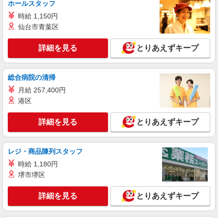
ホールスタッフ
時給 1,150円
詳細を見る
キープ
仙台市青葉区
派遣社員
詳細を見る
とりあえずキープ
株式会社kotrio /●SD-H-2066721
高収入を目指したい方必見！未経験でも日収1
万〜可！看護助手
総合病院の清掃
時給1350円〜2062円 ＜日払い有/週払い有/交
月給 257,400円
通費全支給(ガソリン代含む)＞
港区
福島市 最寄り駅：福島
詳細を見る
とりあえずキープ
詳細を見る
キープ
派遣社員
レジ・商品陳列スタッフ
株式会社kotrio /●SD-H-2066382
時給 1,180円
＜福島市＞元気も、プライベートも諦めない＊
堺市堺区
週3〜OK/看護助手
時給1350円〜2062円 ＜日払い有/週払い有/交
詳細を見る
とりあえずキープ
通費全支給(ガソリン代含む)＞
福島市 最寄り駅：福島