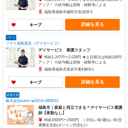
アップ！ ※給与幅は資格・経験等による
福島県福島市鎌田字赤沼28-3
詳細を見る
キープ
パート
ツクイ福島黒岩（デイサービス）
デイサービス 看護スタッフ
時給1,247円〜2,029円 ★土日祝日は時給100円
アップ！ ※給与幅は資格・経験等による
福島県福島市黒岩字素利町8-1
詳細を見る
キープ
派遣社員
株式会社kotrio /●SD-H-1993533
福島市｜家庭と両立できる＊デイサービス看護
師【夜勤なし】
時給2000円〜2500円 ＜日払い有/週払い有/交
通費全支給(ガソリン代含む)＞