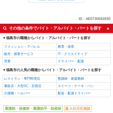
同じ特徴から求人を探す
未経験歓迎
ミドル（40代～）活躍中
ID：AE0730592830
ボーナス・賞与あり
車通勤OK
その他の条件でバイト・アルバイト・パートを探す
交通費支給
社会保険あり
福島市の職種からバイト・アルバイト・パートを探す
産休・育休取得実績あり
ファッション・アパレル
教育・保育
販売・接客サービス
IT・クリエイティブ
営業
ドライバー・配達
福島市の人気の職種からバイト・アルバイト・パートを探す
レストラン・専門料理店
塾講師・家庭教師
量販店・大型SC・百貨店
スイーツ・ケーキ・パン
介護職・ヘルパー
配送・配達ドライバー
看護師・保健師・看護助手・助産師
入社日応相談