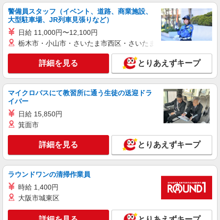
詳細を見る
キープ
警備員スタッフ（イベント、道路、商業施設、
大型駐車場、JR列車見張りなど）
正社員
日給 11,000円〜12,100円
アスケア訪問入浴 福島
栃木市・小山市・さいたま市西区・さいたま市岩槻区・久喜市・
看護師（訪問入浴）
詳細を見る
とりあえずキープ
月給258,000円〜274,000円（地域による） 別
途交通費支給（30000円上限/月） 別途残業手当
（月平均残業時間20時間）残業代全額支給
アスケア訪問入浴 福島 福島県福島市南矢野
マイクロバスにて教習所に通う生徒の送迎ドラ
目字高田字5 佐藤貸事務所
イバー
日給 15,850円
詳細を見る
キープ
箕面市
アルバイト
パート
詳細を見る
とりあえずキープ
アスケア訪問入浴 福島
看護師（訪問入浴）
時給1235円〜1335円 ※経験・能力による
ラウンドワンの清掃作業員
アスケア訪問入浴 福島 福島県福島市南矢野
時給 1,400円
目字高田字5 佐藤貸事務所
大阪市城東区
詳細を見る
キープ
詳細を見る
とりあえずキープ