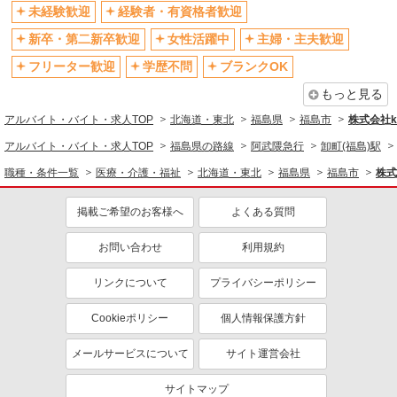
未経験歓迎
経験者・有資格者歓迎
新卒・第二新卒歓迎
女性活躍中
主婦・主夫歓迎
フリーター歓迎
学歴不問
ブランクOK
もっと見る
アルバイト・バイト・求人TOP
北海道・東北
福島県
福島市
株式会社ko
アルバイト・バイト・求人TOP
福島県の路線
阿武隈急行
卸町(福島)駅
職種・条件一覧
医療・介護・福祉
北海道・東北
福島県
福島市
株式
掲載ご希望のお客様へ
よくある質問
お問い合わせ
利用規約
リンクについて
プライバシーポリシー
Cookieポリシー
個人情報保護方針
メールサービスについて
サイト運営会社
サイトマップ