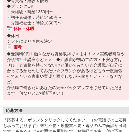
◆有資格・経験者優遇
◆ブランクOK
・未経験：時給1350円〜
・初任者研修：時給1450円〜
・介護福祉士：時給1650円〜
休日・休暇
◆休日
シフトによりお休み決定
備考
◆受講料0円！働きながら資格取得できます！＜＜実務者研修や
介護福祉士講座など＞＞ ◆介護職が初めての方・不安な方は
ぜひ！☆資格を持ってないけど働いてみたい☆介護職が自分に
合ってるかためしてみたい☆ブランクがあるけどもう一度頑張
ってみたい☆家事や育児と両立しながら働きたい・・・などな
ど。
介護職で働きたいあなたの完全バックアップをさせていただき
ます！何なりとご相談下さい！
応募方法
「応募する」ボタンをクリックしてください。（お電話でのご応募
も承っております）来社不要・履歴書不要・電話のみで面談が可能
です。もちろんご来社面談も可能です。お気軽にお申し付け下さ