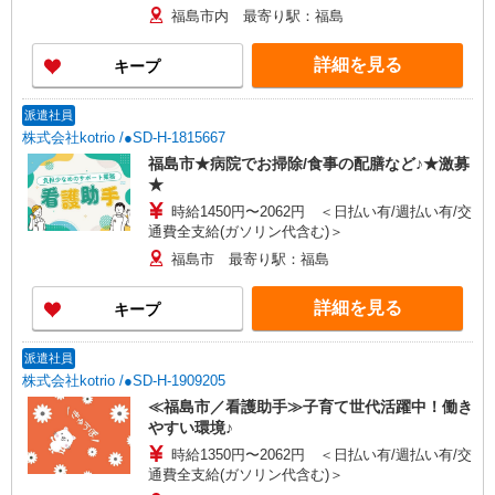
福島市内 最寄り駅：福島
詳細を見る
キープ
派遣社員
株式会社kotrio /●SD-H-1815667
福島市★病院でお掃除/食事の配膳など♪★激募
★
時給1450円〜2062円 ＜日払い有/週払い有/交
通費全支給(ガソリン代含む)＞
福島市 最寄り駅：福島
詳細を見る
キープ
派遣社員
株式会社kotrio /●SD-H-1909205
≪福島市／看護助手≫子育て世代活躍中！働き
やすい環境♪
時給1350円〜2062円 ＜日払い有/週払い有/交
通費全支給(ガソリン代含む)＞