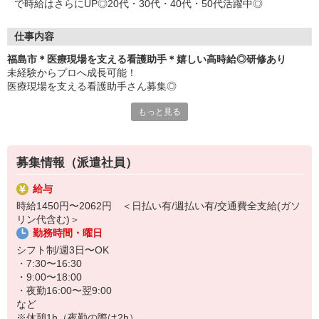
で時給はさらにUP◎20代・30代・40代・50代活躍中◎
仕事内容
福島市＊医療現場を支える看護助手＊嬉しい高時給◎研修あり
未経験からプロへ成長可能！
医療現場を支える看護助手さん募集◎
もっと見る
〜おもなお仕事〜
・患者さんのお手伝い、介助
・医療器具の消毒
・病室の清掃
募集情報（派遣社員）
・シーツ交換
など
給与
時給1450円〜2062円 ＜日払い有/週払い有/交通費全支給(ガソ
充実の研修制度あり◎
リン代含む)＞
未経験でも着実に成長できます！
勤務時間・曜日
わからないことはなんでも気軽に聞いてください＊
シフト制/週3日〜OK
医療現場は景気に左右されず、安定性抜群！
・7:30〜16:30
しっかりスキルを身につけて、長く働ける環境です♪
・9:00〜18:00
ミドル層もプロへ成長可能◎
・夜勤16:00〜翌9:00
など
ご応募お待ちしております！
※休憩1h（夜勤の際は2h）