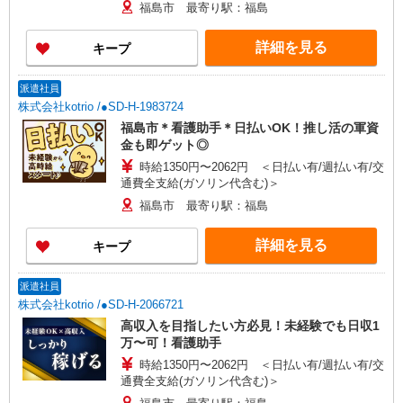
福島市 最寄り駅：福島
詳細を見る
キープ
派遣社員
株式会社kotrio /●SD-H-1983724
福島市＊看護助手＊日払いOK！推し活の軍資
金も即ゲット◎
時給1350円〜2062円 ＜日払い有/週払い有/交
通費全支給(ガソリン代含む)＞
福島市 最寄り駅：福島
詳細を見る
キープ
派遣社員
株式会社kotrio /●SD-H-2066721
高収入を目指したい方必見！未経験でも日収1
万〜可！看護助手
時給1350円〜2062円 ＜日払い有/週払い有/交
通費全支給(ガソリン代含む)＞