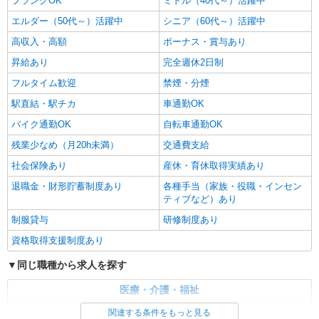
ブランクOK
ミドル（40代～）活躍中
エルダー（50代～）活躍中
シニア（60代～）活躍中
高収入・高額
ボーナス・賞与あり
昇給あり
完全週休2日制
フルタイム歓迎
禁煙・分煙
駅直結・駅チカ
車通勤OK
バイク通勤OK
自転車通勤OK
残業少なめ（月20h未満）
交通費支給
社会保険あり
産休・育休取得実績あり
退職金・財形貯蓄制度あり
各種手当（家族・役職・インセン
ティブなど）あり
制服貸与
研修制度あり
資格取得支援制度あり
同じ職種から求人を探す
医療・介護・福祉
看護師・保健師・看護助手・助産師
関連する条件をもっと見る