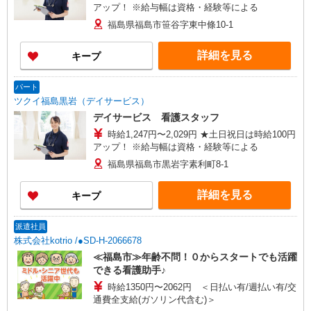
アップ！ ※給与幅は資格・経験等による
福島県福島市笹谷字東中條10-1
詳細を見る
キープ
パート
ツクイ福島黒岩（デイサービス）
デイサービス 看護スタッフ
時給1,247円〜2,029円 ★土日祝日は時給100円
アップ！ ※給与幅は資格・経験等による
福島県福島市黒岩字素利町8-1
詳細を見る
キープ
派遣社員
株式会社kotrio /●SD-H-2066678
≪福島市≫年齢不問！０からスタートでも活躍
できる看護助手♪
時給1350円〜2062円 ＜日払い有/週払い有/交
通費全支給(ガソリン代含む)＞