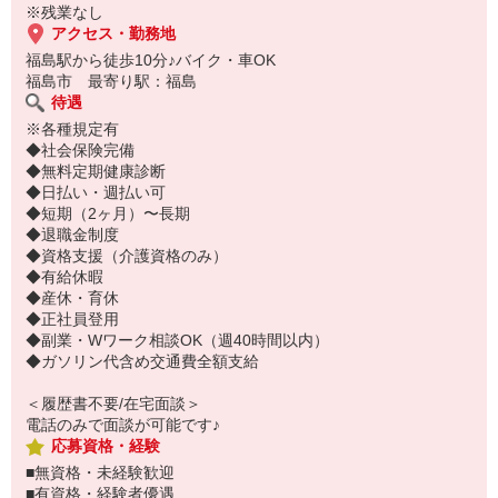
※残業なし
アクセス・勤務地
福島駅から徒歩10分♪バイク・車OK
福島市 最寄り駅：福島
待遇
※各種規定有
◆社会保険完備
◆無料定期健康診断
◆日払い・週払い可
◆短期（2ヶ月）〜長期
◆退職金制度
◆資格支援（介護資格のみ）
◆有給休暇
◆産休・育休
◆正社員登用
◆副業・Wワーク相談OK（週40時間以内）
◆ガソリン代含め交通費全額支給
＜履歴書不要/在宅面談＞
電話のみで面談が可能です♪
応募資格・経験
■無資格・未経験歓迎
■有資格・経験者優遇