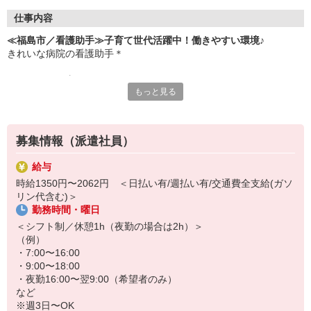
仕事内容
≪福島市／看護助手≫子育て世代活躍中！働きやすい環境♪
きれいな病院の看護助手＊
≪おもなお仕事≫
もっと見る
・患者さんのサポート、介助
・医療器具の消毒
・病室の清掃
・シーツ交換
募集情報（派遣社員）
など
給与
子育て世代（20代・30代・40代・50代）活躍中◎
時給1350円〜2062円 ＜日払い有/週払い有/交通費全支給(ガソ
「子どもが熱を出してしまって…」といった急なお休みや、「この
リン代含む)＞
日は学校の行事があって…」といったシフトの相談など、柔軟に対
勤務時間・曜日
応します！
＜シフト制／休憩1h（夜勤の場合は2h）＞
未経験スタートの先輩スタッフも多数！難しいことは特にないの
（例）
で、全く経験がなくても問題ありません♪わからないことは先輩スタ
・7:00〜16:00
ッフにすぐ聞ける環境です◎
・9:00〜18:00
・夜勤16:00〜翌9:00（希望者のみ）
など
※週3日〜OK