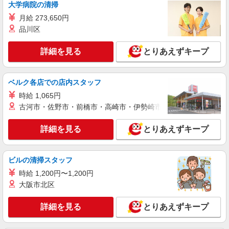
大学病院の清掃
詳細を見る
キープ
月給 273,650円
品川区
派遣社員
株式会社kotrio /●SD-H-1895919
詳細を見る
とりあえずキープ
福島市のサ高住＊シフト融通が利くため子育て
世代から大人気♪
時給2000円〜2500円 ＜日払い有/週払い有/交
ベルク各店での店内スタッフ
通費全支給(ガソリン代含む)＞
時給 1,065円
福島市 最寄り駅：福島
古河市・佐野市・前橋市・高崎市・伊勢崎市・太田市・館林市・
詳細を見る
キープ
詳細を見る
とりあえずキープ
派遣社員
株式会社kotrio /●SD-H-2066764
ビルの清掃スタッフ
≪福島市≫未経験・無資格から看護助手へ挑
時給 1,200円〜1,200円
戦！シフト相談OK♪
大阪市北区
時給1350円〜2062円 ＜日払い有/週払い有/交
通費全支給(ガソリン代含む)＞
詳細を見る
とりあえずキープ
福島市 最寄り駅：福島