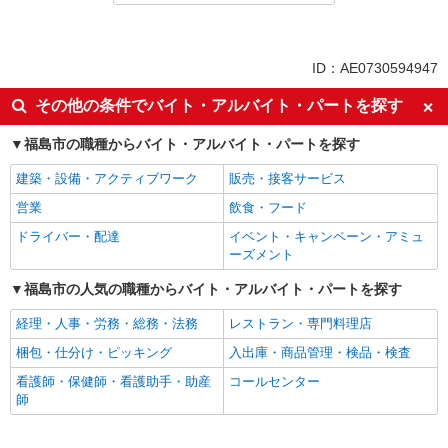
同じ特徴から求人を探す
未経験歓迎
ミドル（40代～）活躍中
ID：AE0730594947
ボーナス・賞与あり
車通勤OK
その他の条件でバイト・アルバイト・パートを探す
交通費支給
社会保険あり
福島市の職種からバイト・アルバイト・パートを探す
産休・育休取得実績あり
建築・設備・アクティブワーク
販売・接客サービス
営業
飲食・フード
ドライバー・配達
イベント・キャンペーン・アミュ
ーズメント
福島市の人気の職種からバイト・アルバイト・パートを探す
経理・人事・労務・総務・法務
レストラン・専門料理店
梱包・仕分け・ピッキング
入出庫・商品管理・検品・検査
看護師・保健師・看護助手・助産
コールセンター
師