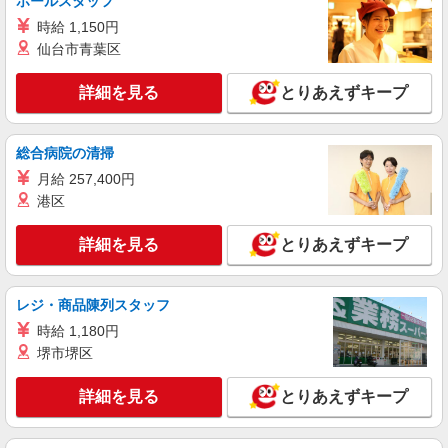
ホールスタッフ
時給 1,150円
詳細を見る
キープ
仙台市青葉区
派遣社員
詳細を見る
とりあえずキープ
株式会社kotrio /●SD-H-2066382
＜福島市＞元気も、プライベートも諦めない＊
週3〜OK/看護助手
総合病院の清掃
時給1350円〜2062円 ＜日払い有/週払い有/交
月給 257,400円
通費全支給(ガソリン代含む)＞
港区
福島市 最寄り駅：福島
詳細を見る
とりあえずキープ
詳細を見る
キープ
派遣社員
レジ・商品陳列スタッフ
株式会社kotrio /●SD-H-1975107
時給 1,180円
福島市｜看護師さんのサポートスタッフ募集♪
堺市堺区
医療行為なし
時給1350円〜2062円 ＜日払い有/週払い有/交
詳細を見る
とりあえずキープ
通費全支給(ガソリン代含む)＞
福島市内 最寄り駅：福島