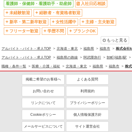
看護師・保健師・看護助手・助産師
入社日応相談
未経験歓迎
経験者・有資格者歓迎
新卒・第二新卒歓迎
女性活躍中
主婦・主夫歓迎
フリーター歓迎
学歴不問
ブランクOK
もっと見る
アルバイト・バイト・求人TOP
北海道・東北
福島県
福島市
株式会社ko
アルバイト・バイト・求人TOP
福島県の路線
阿武隈急行
卸町(福島)駅
職種・条件一覧
医療・介護・福祉
北海道・東北
福島県
福島市
株式
掲載ご希望のお客様へ
よくある質問
お問い合わせ
利用規約
リンクについて
プライバシーポリシー
Cookieポリシー
個人情報保護方針
メールサービスについて
サイト運営会社