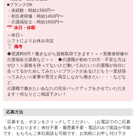
■ブランクOK
・未経験：時給1350円〜
・初任者研修：時給1450円〜
・介護福祉士：時給1650円〜
休日・休暇
＜休日＞
シフトによりお休み決定
備考
◆受講料0円！働きながら資格取得できます！＜＜実務者研修や
介護福祉士講座など＞＞ ◆介護職が初めての方・不安な方は
ぜひ！☆資格を持ってないけど働いてみたい☆介護職が自分に
合ってるかためしてみたい☆ブランクがあるけどもう一度頑張
ってみたい☆家事や育児と両立しながら働きたい・・・などな
ど。
介護職で働きたいあなたの完全バックアップをさせていただき
ます！何なりとご相談下さい！
応募方法
「応募する」ボタンをクリックしてください。（お電話でのご応募
も承っております）来社不要・履歴書不要・電話のみで面談が可能
です。もちろんご来社面談も可能です。お気軽にお申し付け下さ