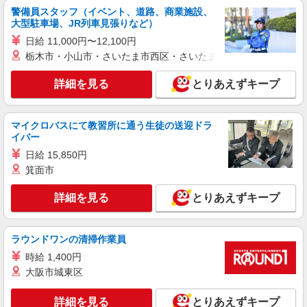
詳細を見る
キープ
警備員スタッフ（イベント、道路、商業施設、
大型駐車場、JR列車見張りなど）
アルバイト
日給 11,000円〜12,100円
パート
アスケア訪問入浴 福島
栃木市・小山市・さいたま市西区・さいたま市岩槻区・久喜市・
看護師（訪問入浴）
詳細を見る
とりあえずキープ
時給1235円〜1335円 ※経験・能力による
アスケア訪問入浴 福島 福島県福島市南矢野
目字高田字5 佐藤貸事務所
マイクロバスにて教習所に通う生徒の送迎ドラ
イバー
詳細を見る
キープ
日給 15,850円
箕面市
正社員
アスケア訪問入浴 福島
詳細を見る
とりあえずキープ
看護師（訪問入浴）
月給258,000円〜274,000円（地域による） 別
途交通費支給（30000円上限/月） 別途残業手当
ラウンドワンの清掃作業員
（月平均残業時間20時間）残業代全額支給
アスケア訪問入浴 福島 福島県福島市南矢野
時給 1,400円
目字高田字5 佐藤貸事務所
大阪市城東区
詳細を見る
キープ
詳細を見る
とりあえずキープ