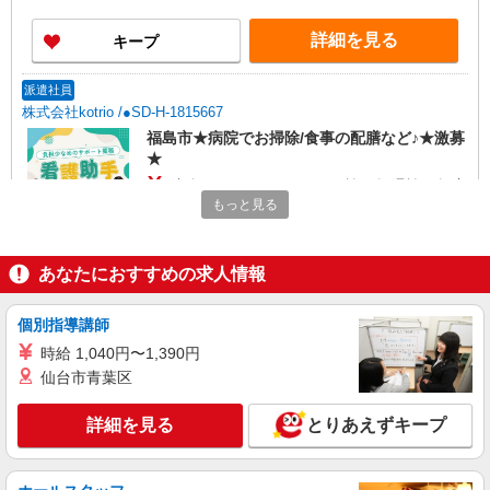
詳細を見る
キープ
派遣社員
株式会社kotrio /●SD-H-1815667
福島市★病院でお掃除/食事の配膳など♪★激募
★
時給1450円〜2062円 ＜日払い有/週払い有/交
通費全支給(ガソリン代含む)＞
もっと見る
福島市 最寄り駅：福島
あなたにおすすめの求人情報
詳細を見る
キープ
個別指導講師
派遣社員
株式会社kotrio /●SD-H-1894376
時給 1,040円〜1,390円
仙台市青葉区
福島市＊医療現場を支える看護助手＊嬉しい高
時給◎研修あり
詳細を見る
とりあえずキープ
時給1450円〜2062円 ＜日払い有/週払い有/交
通費全支給(ガソリン代含む)＞
福島市 最寄り駅：福島