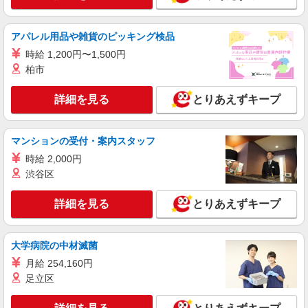
業務委託
SOMPOヘルスサポート株式会社 全支援対応コース
アパレル用品や雑貨のピッキング検品
保健師・管理栄養士 特定保健指導
時給 1,200円〜1,500円
報酬：出来高制 報酬額（消費税抜き）： ・事
柏市
業所一括面談(対面) 1日：10,000円〜14,716円 ・
個別訪問(対面) 1件：4,286円〜5,239円 ・遠隔面
【活動エリア】福島県福島市及びその周辺
詳細を見る
とりあえずキープ
談 1件：1,500〜1,691円 ・電話支援 1件：
1,000円〜1,429円 ・ICTメール支援 1件：500円
詳細を見る
キープ
※上記金額に消費税を加えた金額をお支払いいた
マンションの受付・案内スタッフ
します ※交通費・電話代は弊社負担。その他、支
援内容により細則あり。
時給 2,000円
渋谷区
詳細を見る
とりあえずキープ
大学病院の中材滅菌
月給 254,160円
足立区