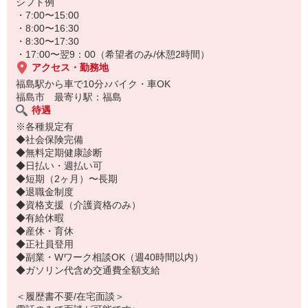
もちろん子供がいない方も穏やかに働いています★
シフト例
・7:00〜15:00
・8:00〜16:30
・8:30〜17:30
・17:00〜翌9：00（希望者のみ/休憩2時間）
アクセス・勤務地
福島駅から車で10分♪バイク・車OK
福島市 最寄り駅：福島
待遇
※各種規定有
◆社会保険完備
◆無料定期健康診断
◆日払い・週払い可
◆短期（2ヶ月）〜長期
◆退職金制度
◆資格支援（介護資格のみ）
◆有給休暇
◆産休・育休
◆正社員登用
◆副業・Wワーク相談OK（週40時間以内）
◆ガソリン代含め交通費全額支給
＜履歴書不要/在宅面談＞