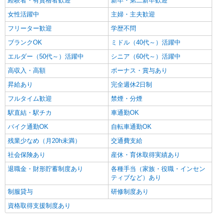
経験者・有資格者歓迎
新卒・第二新卒歓迎
女性活躍中
主婦・主夫歓迎
フリーター歓迎
学歴不問
ブランクOK
ミドル（40代～）活躍中
エルダー（50代～）活躍中
シニア（60代～）活躍中
高収入・高額
ボーナス・賞与あり
昇給あり
完全週休2日制
フルタイム歓迎
禁煙・分煙
駅直結・駅チカ
車通勤OK
バイク通勤OK
自転車通勤OK
残業少なめ（月20h未満）
交通費支給
社会保険あり
産休・育休取得実績あり
退職金・財形貯蓄制度あり
各種手当（家族・役職・インセン
ティブなど）あり
制服貸与
研修制度あり
資格取得支援制度あり