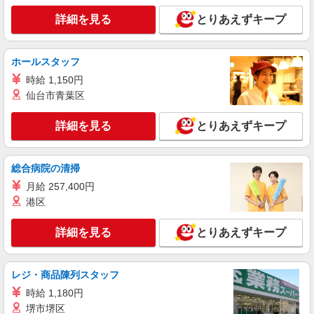
週3〜OK/看護助手
詳細を見る
とりあえずキープ
時給1350円〜2062円 ＜日払い有/週払い有/交
通費全支給(ガソリン代含む)＞
福島市 最寄り駅：福島
ホールスタッフ
時給 1,150円
詳細を見る
キープ
仙台市青葉区
派遣社員
詳細を見る
とりあえずキープ
株式会社kotrio /●SD-H-1993093
≪日払いOK！≫病院の看護助手＊即日勤務も
可能♪
総合病院の清掃
時給1350円〜2062円 ＜日払い有/週払い有/交
月給 257,400円
通費全支給(ガソリン代含む)＞
港区
福島市内 最寄り駅：福島
詳細を見る
とりあえずキープ
詳細を見る
キープ
派遣社員
レジ・商品陳列スタッフ
株式会社kotrio /●SD-H-1815667
時給 1,180円
福島市★病院でお掃除/食事の配膳など♪★激募
堺市堺区
★