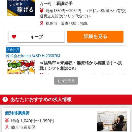
万〜可！看護助手
時給1350円〜2062円 ＜日払い有/週払い有/交
通費全支給(ガソリン代含む)＞
福島市 最寄り駅：福島
詳細を見る
キープ
派遣社員
株式会社kotrio /●SD-H-2066764
≪福島市≫未経験・無資格から看護助手へ挑
戦！シフト相談OK♪
時給1350円〜2062円 ＜日払い有/週払い有/交
通費全支給(ガソリン代含む)＞
もっと見る
福島市 最寄り駅：福島
あなたにおすすめの求人情報
詳細を見る
キープ
個別指導講師
派遣社員
株式会社kotrio /●SD-H-2066382
時給 1,040円〜1,390円
仙台市青葉区
＜福島市＞元気も、プライベートも諦めない＊