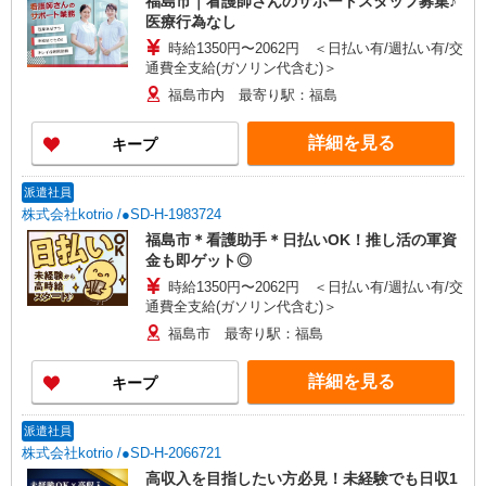
福島市｜看護師さんのサポートスタッフ募集♪
医療行為なし
時給1350円〜2062円 ＜日払い有/週払い有/交
通費全支給(ガソリン代含む)＞
福島市内 最寄り駅：福島
詳細を見る
キープ
派遣社員
株式会社kotrio /●SD-H-1983724
福島市＊看護助手＊日払いOK！推し活の軍資
金も即ゲット◎
時給1350円〜2062円 ＜日払い有/週払い有/交
通費全支給(ガソリン代含む)＞
福島市 最寄り駅：福島
詳細を見る
キープ
派遣社員
株式会社kotrio /●SD-H-2066721
高収入を目指したい方必見！未経験でも日収1