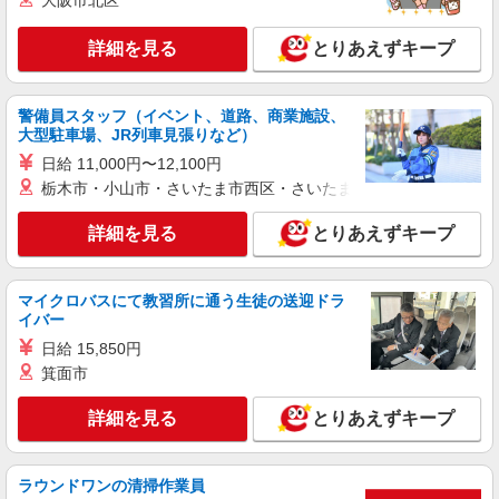
大阪市北区
時給2000円〜2500円 ＜日払い有/週払い有/交
通費全支給(ガソリン代含む)＞
詳細を見る
とりあえずキープ
福島市内 最寄り駅：福島
詳細を見る
キープ
警備員スタッフ（イベント、道路、商業施設、
大型駐車場、JR列車見張りなど）
正社員
日給 11,000円〜12,100円
アスケア訪問入浴 福島
栃木市・小山市・さいたま市西区・さいたま市岩槻区・久喜市・
看護師（訪問入浴）
詳細を見る
とりあえずキープ
月給258,000円〜274,000円（地域による） 別
途交通費支給（30000円上限/月） 別途残業手当
（月平均残業時間20時間）残業代全額支給
アスケア訪問入浴 福島 福島県福島市南矢野
マイクロバスにて教習所に通う生徒の送迎ドラ
目字高田字5 佐藤貸事務所
イバー
日給 15,850円
詳細を見る
キープ
箕面市
アルバイト
パート
詳細を見る
とりあえずキープ
アスケア訪問入浴 福島
看護師（訪問入浴）
時給1235円〜1335円 ※経験・能力による
ラウンドワンの清掃作業員