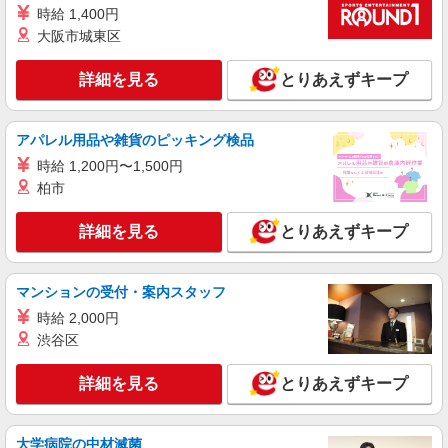
アスケア訪問入浴 福島 福島県福島市南矢野
時給 1,400円
目字高田字5 佐藤貸事務所
大阪市城東区
詳細を見る
キープ
詳細を見る
とりあえずキープ
業務委託
SOMPOヘルスサポート株式会社 全支援対応コース
アパレル用品や雑貨のピッキング検品
保健師・管理栄養士 特定保健指導
時給 1,200円〜1,500円
報酬：出来高制 報酬額（消費税抜き）： ・事
柏市
業所一括面談(対面) 1日：10,000円〜14,716円 ・
個別訪問(対面) 1件：4,286円〜5,239円 ・遠隔面
【活動エリア】福島県福島市及びその周辺
詳細を見る
とりあえずキープ
談 1件：1,500〜1,691円 ・電話支援 1件：
1,000円〜1,429円 ・ICTメール支援 1件：500円
詳細を見る
キープ
※上記金額に消費税を加えた金額をお支払いいた
マンションの受付・案内スタッフ
します ※交通費・電話代は弊社負担。その他、支
援内容により細則あり。
時給 2,000円
渋谷区
詳細を見る
とりあえずキープ
大学病院の中材滅菌