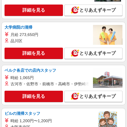
時給1450円〜2062円 ＜日払い有/週払い有/交
詳細を見る
とりあえずキープ
通費全支給(ガソリン代含む)＞
福島市 最寄り駅：福島
大学病院の清掃
詳細を見る
キープ
月給 273,650円
品川区
派遣社員
株式会社kotrio /●SD-H-1894376
詳細を見る
とりあえずキープ
福島市＊医療現場を支える看護助手＊嬉しい高
時給◎研修あり
時給1450円〜2062円 ＜日払い有/週払い有/交
ベルク各店での店内スタッフ
通費全支給(ガソリン代含む)＞
時給 1,065円
福島市 最寄り駅：福島
古河市・佐野市・前橋市・高崎市・伊勢崎市・太田市・館林市・
詳細を見る
キープ
詳細を見る
とりあえずキープ
派遣社員
株式会社kotrio /●SD-H-1993533
ビルの清掃スタッフ
福島市｜家庭と両立できる＊デイサービス看護
時給 1,200円〜1,200円
師【夜勤なし】