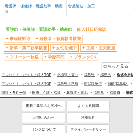
看護師・保健師・看護助手・助産
食品製造・加工
師
看護師・保健師・看護助手・助産師
入社日応相談
未経験歓迎
経験者・有資格者歓迎
新卒・第二新卒歓迎
女性活躍中
主婦・主夫歓迎
フリーター歓迎
学歴不問
ブランクOK
もっと見る
アルバイト・バイト・求人TOP
北海道・東北
福島県
福島市
株式会社ko
アルバイト・バイト・求人TOP
福島県の路線
阿武隈急行
卸町(福島)駅
職種・条件一覧
医療・介護・福祉
北海道・東北
福島県
福島市
株式
掲載ご希望のお客様へ
よくある質問
お問い合わせ
利用規約
リンクについて
プライバシーポリシー