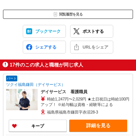
閲覧履歴を見る
ブックマーク
ポストする
シェアする
URLをシェア
17
件のこの求人と職種が同じ求人
パート
ツクイ福島鎌田（デイサービス）
デイサービス 看護職員
時給1,247円〜2,029円 ★土日祝日は時給100円
アップ！ ※給与幅は資格・経験等による
福島県福島市鎌田字赤沼28-3
詳細を見る
キープ