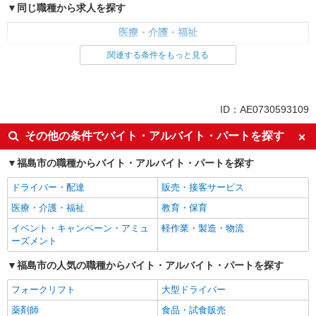
同じ職種から求人を探す
医療・介護・福祉
看護師・保健師・看護助手・助産師
関連する条件をもっと見る
同じ特徴から求人を探す
未経験歓迎
ミドル（40代～）活躍中
ID：AE0730593109
ボーナス・賞与あり
車通勤OK
その他の条件でバイト・アルバイト・パートを探す
交通費支給
社会保険あり
福島市の職種からバイト・アルバイト・パートを探す
産休・育休取得実績あり
ドライバー・配達
販売・接客サービス
医療・介護・福祉
教育・保育
イベント・キャンペーン・アミュ
軽作業・製造・物流
ーズメント
福島市の人気の職種からバイト・アルバイト・パートを探す
フォークリフト
大型ドライバー
薬剤師
食品・試食販売