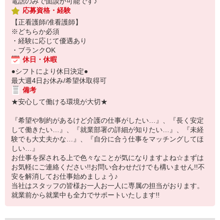
電話のみで面談が可能です♪
応募資格・経験
【正看護師/准看護師】
※どちらか必須
・経験に応じて優遇あり
・ブランクOK
休日・休暇
●シフトにより休日決定●
最大週4日お休み/希望休取得可
備考
★安心して働ける環境が大切★
『希望や制約があるけど介護の仕事がしたい…』、『長く安定
して働きたい…』、『就業部署の詳細が知りたい…』、『未経
験でも大丈夫かな…』、『自分に合う仕事をマッチングしてほ
しい…』
お仕事を探される上で色々なことが気になりますよね☆まずは
お気軽にご連絡ください!!お問い合わせだけでも構いません!!不
安を解消してお仕事始めましょう♪
当社はスタッフの皆様お一人お一人に専属の担当がおります。
就業前から就業中も全力でサポートいたします!!