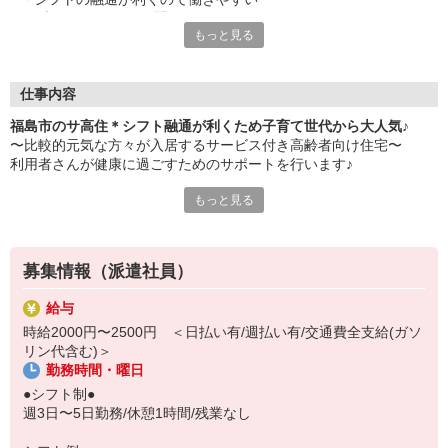
・ブランクあっても問題なし
もっと見る
・日払いや週払い対応OK
・履歴書不要/事前の職場見学で雰囲気を確認できる
仕事内容
福島市のサ高住＊シフト融通が利くため子育て世代から大人気♪
〜比較的元気な方々が入居するサービス付き高齢者向け住宅〜
利用者さんが健康に過ごすためのサポートを行います♪
もっと見る
【主な業務】
・コミュニケーションを取りながら健康確認
・服薬管理
・バイタルチェック
募集情報（派遣社員）
・急病時の対応 など
給与
最大の特徴は何といってもシフトの融通！
時給2000円〜2500円 ＜日払い有/週払い有/交通費全支給(ガソ
子育て中のスタッフに理解がある職場なので、子供の急な発熱など
リン代含む)＞
があっても柔軟に対応できます◎
勤務時間・曜日
困ったときはお互い様。
●シフト制●
スタッフ同士のコミュニケーションも円滑で働きやすさに定評あり
週3日〜5日勤務/休憩1時間/残業なし
です！