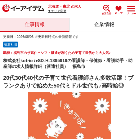
北海道・東北
の求人
▼エリア変更
仕事情報
企業情報
更新日：2026/08/03 ※更新日時点の最新情報です
派遣社員
職種：福島市のサ高住＊シフト融通が利くため子育て世代から大人気♪
株式会社kotrio /●SD-H-1895919の看護師・保健師・看護助手・助
産師の求人情報詳細（派遣社員） - 福島市
20代30代40代の子育て世代看護師さん多数活躍！ブ
ランクありで始めた50代ミドル世代も♪高時給◎