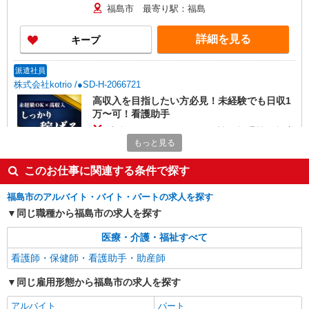
福島市 最寄り駅：福島
詳細を見る
キープ
派遣社員
株式会社kotrio /●SD-H-2066721
高収入を目指したい方必見！未経験でも日収1
万〜可！看護助手
時給1350円〜2062円 ＜日払い有/週払い有/交
通費全支給(ガソリン代含む)＞
もっと見る
福島市 最寄り駅：福島
このお仕事に関連する条件で探す
詳細を見る
キープ
福島市のアルバイト・バイト・パートの求人を探す
同じ職種から福島市の求人を探す
派遣社員
株式会社kotrio /●SD-H-1993533
医療・介護・福祉すべて
福島市｜家庭と両立できる＊デイサービス看護
看護師・保健師・看護助手・助産師
師【夜勤なし】
同じ雇用形態から福島市の求人を探す
時給2000円〜2500円 ＜日払い有/週払い有/交
通費全支給(ガソリン代含む)＞
アルバイト
パート