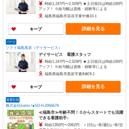
時給1,247円〜2,029円 ★土日祝日は時給100円
アップ！ ※給与幅は資格・経験等による
福島県福島市笹谷字東中條10-1
詳細を見る
キープ
パート
ツクイ福島黒岩（デイサービス）
デイサービス 看護スタッフ
時給1,247円〜2,029円 ★土日祝日は時給100円
アップ！ ※給与幅は資格・経験等による
福島県福島市黒岩字素利町8-1
詳細を見る
キープ
派遣社員
株式会社kotrio /●SD-H-2066678
≪福島市≫年齢不問！０からスタートでも活躍
できる看護助手♪
時給1350円〜2062円 ＜日払い有/週払い有/交