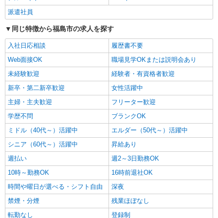
福島市内 最寄り駅：福島
派遣社員
詳細を見る
キープ
同じ特徴から福島市の求人を探す
入社日応相談
履歴書不要
派遣社員
株式会社kotrio /●SD-H-1895919
Web面接OK
職場見学OKまたは説明会あり
福島市のサ高住＊シフト融通が利くため子育て
未経験歓迎
経験者・有資格者歓迎
世代から大人気♪
新卒・第二新卒歓迎
女性活躍中
時給2000円〜2500円 ＜日払い有/週払い有/交
通費全支給(ガソリン代含む)＞
主婦・主夫歓迎
フリーター歓迎
福島市 最寄り駅：福島
学歴不問
ブランクOK
ミドル（40代～）活躍中
エルダー（50代～）活躍中
詳細を見る
キープ
シニア（60代～）活躍中
昇給あり
派遣社員
週払い
週2～3日勤務OK
株式会社kotrio /●SD-H-1983724
10時～勤務OK
16時前退社OK
福島市＊看護助手＊日払いOK！推し活の軍資
金も即ゲット◎
時間や曜日が選べる・シフト自由
深夜
時給1350円〜2062円 ＜日払い有/週払い有/交
禁煙・分煙
残業ほぼなし
通費全支給(ガソリン代含む)＞
転勤なし
登録制
福島市 最寄り駅：福島