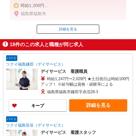
時給1,200円
★週払いOK（規定あり）
福島県福島市
※給与幅は経験・能力による
詳細を見る
ID：AE0527594922
18
件のこの求人と職種が同じ求人
掲載期間終了
パート
ツクイ福島鎌田（デイサービス）
デイサービス 看護職員
時給1,247円〜2,029円 ★土日祝日は時給100円
アップ！ ※給与幅は資格・経験等による
福島県福島市鎌田字赤沼28-3
詳細を見る
キープ
パート
ツクイ福島笹谷（デイサービス）
デイサービス 看護スタッフ