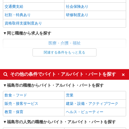
交通費支給
社会保険あり
詳細を見る
キープ
社割・特典あり
研修制度あり
資格取得支援制度あり
派遣社員
株式会社kotrio /●SD-H-1993093
同じ職種から求人を探す
≪日払いOK！≫病院の看護助手＊即日勤務も
可能♪
医療・介護・福祉
時給1350円〜2062円 ＜日払い有/週払い有/交
看護師・保健師・看護助手・助産師
関連する条件をもっと見る
通費全支給(ガソリン代含む)＞
同じ特徴から求人を探す
福島市内 最寄り駅：福島
未経験歓迎
ミドル（40代～）活躍中
その他の条件でバイト・アルバイト・パートを探す
詳細を見る
キープ
週2～3日勤務OK
深夜
福島市の職種からバイト・アルバイト・パートを探す
交通費支給
派遣社員
社会保険あり
株式会社kotrio /●SD-H-1909205
飲食・フード
営業
≪福島市／看護助手≫子育て世代活躍中！働き
販売・接客サービス
建築・設備・アクティブワーク
やすい環境♪
教育・保育
ヘルス・ビューティー
時給1350円〜2062円 ＜日払い有/週払い有/交
通費全支給(ガソリン代含む)＞
福島市の人気の職種からバイト・アルバイト・パートを探す
福島市 最寄り駅：福島