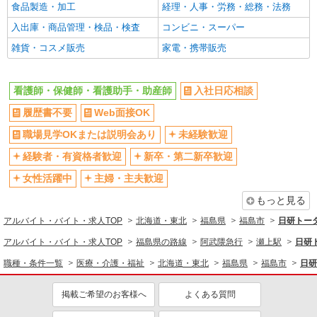
食品製造・加工
経理・人事・労務・総務・法務
詳細を見る
キープ
入出庫・商品管理・検品・検査
コンビニ・スーパー
雑貨・コスメ販売
家電・携帯販売
派遣社員
株式会社kotrio /●SD-H-1815667
福島市★病院でお掃除/食事の配膳など♪★激募
看護師・保健師・看護助手・助産師
入社日応相談
★
履歴書不要
Web面接OK
時給1450円〜2062円 ＜日払い有/週払い有/交
通費全支給(ガソリン代含む)＞
職場見学OKまたは説明会あり
未経験歓迎
福島市 最寄り駅：福島
経験者・有資格者歓迎
新卒・第二新卒歓迎
女性活躍中
主婦・主夫歓迎
詳細を見る
キープ
もっと見る
正社員
アルバイト・バイト・求人TOP
北海道・東北
福島県
福島市
日研トー
アスケア訪問入浴 福島
看護師（訪問入浴）
アルバイト・バイト・求人TOP
福島県の路線
阿武隈急行
瀬上駅
日研
月給258,000円〜274,000円（地域による） 別
職種・条件一覧
医療・介護・福祉
北海道・東北
福島県
福島市
日研
途交通費支給（30000円上限/月） 別途残業手当
（月平均残業時間20時間）残業代全額支給
アスケア訪問入浴 福島 福島県福島市南矢野
掲載ご希望のお客様へ
よくある質問
目字高田字5 佐藤貸事務所