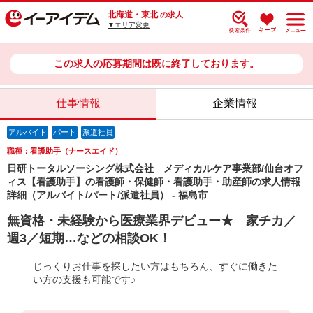
北海道・東北
の求人
▼エリア変更
この求人の応募期間は既に終了しております。
仕事情報
企業情報
アルバイト
パート
派遣社員
職種：看護助手（ナースエイド）
日研トータルソーシング株式会社 メディカルケア事業部/仙台オフ
ィス【看護助手】の看護師・保健師・看護助手・助産師の求人情報
詳細（アルバイト/パート/派遣社員） - 福島市
無資格・未経験から医療業界デビュー★ 家チカ／
週3／短期…などの相談OK！
じっくりお仕事を探したい方はもちろん、すぐに働きた
い方の支援も可能です♪