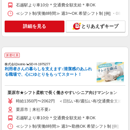
タッフ★＠栗原市
石越駅より車10分＊交通費全額支給＊車OK
時給1350円〜2062円 ＜日払い有/週払い有/交
≪シフト制/実働8時間≫ 週3〜OK 希望シフト制 [例] ・08:00 〜 17
通費全支給(ガソリン代含む)＞
栗原市｜来社不要♪
詳細を見る
とりあえずキープ
詳細を見る
キープ
派遣社員
株式会社kotrio /●SD-H-1733146
派遣社員
栗原市≫料理や洗濯など、家事サポートメイン
株式会社kotrio /●SD-H-1975277
の仕事！◆週3〜
利用者さんの暮らしを支えます♪清潔感のあふれ
時給1450円〜2062円 ＜日払い有/週払い有/交
る職場で、心にゆとりをもってスタート！
通費全支給(ガソリン代含む)＞
栗原市｜来社不要♪
栗原市★シフト柔軟で長く働きやすいシニア向けマンション
詳細を見る
キープ
時給1350円〜2062円 ＜日払い有/週払い有/交通費全支給(ガ
栗原市｜来社不要♪
派遣社員
株式会社kotrio /●SD-H-2066615
石越駅より車10分＊交通費全額支給＊車OK
栗原市＊年齢不問◎未経験から安定した業界へ
≪シフト制/実働8時間≫ 週3〜勤務OK 希望シフト制 [例] ・8:00〜
＊サ高住