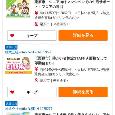
栗原市｜シニア向けマンションでの生活サポー
ト・フロアの巡回
時給1350円〜2062円 ＜日払い有/週払い有/交
通費全支給(ガソリン代含む)＞
栗原市｜来社不要♪
詳細を見る
キープ
派遣社員
株式会社kotrio /●SD-H-1839533
【栗原市】障がい者施設STAFF★面接なしで
即勤務もOK
時給1450円〜2062円 ＜日払い有/週払い有/交
通費全支給(ガソリン代含む)＞
栗原市｜来社不要♪
詳細を見る
キープ
派遣社員
株式会社kotrio /●SD-H-1975277
栗原市★シフト柔軟で長く働きやすいシニア向