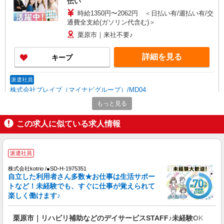
伝い
時給1350円〜2062円 ＜日払い有/週払い有/交
通費全支給(ガソリン代含む)＞
栗原市｜来社不要♪
詳細を見る
キープ
派遣社員
株式会社ブレイブ（マイナビグループ）/MD04
介護スタッフ ◆デイサービス、サービス付き
もっと見る
高齢者向け住宅、グループホームなど様々な勤
務先から選べます。
この求人に似ている求人情報
未経験：時給1250〜1450円（資格・経験によ
る） 経験者：時給1450〜1650円（資格・経験によ
る） ◎月収例 時給1650円×1日8時間×22日（週5
宮城県栗原市 【最寄駅】 ◆各線「くりこま高
日）＝29万400円 ◆昇給あり ◆支払い方法 ※日払
派遣社員
原駅」 ◆JR東北本線「有壁駅」 ◆JR東北本線
い/週払い/月払い対応も可能です。詳しくは面談時
「瀬峰駅」 ★その他、近隣に多数勤務地ありま
にご相談ください。 ◆交通費：別途全額支給 ※当
株式会社kotrio /●SD-H-1975351
す！
詳細を見る
自立した利用者さん多数★お仕事は生活サポー
キープ
社規定あり
トなど！未経験でも、すぐに仕事が覚えられて
楽しく働けます♪
派遣社員
株式会社kotrio /●SD-H-2066657
栗原市｜リハビリ補助などのデイサービスSTAFF♪未経験OK
栗原市◆サ高住スタッフ◆穏やかな職場×週