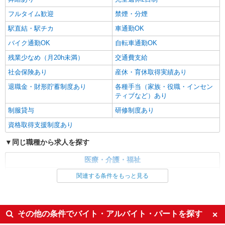
通費全支給(ガソリン代含む)＞
フルタイム歓迎
禁煙・分煙
栗原市｜来社不要♪
駅直結・駅チカ
車通勤OK
詳細を見る
キープ
バイク通勤OK
自転車通勤OK
残業少なめ（月20h未満）
交通費支給
社会保険あり
産休・育休取得実績あり
退職金・財形貯蓄制度あり
各種手当（家族・役職・インセン
ティブなど）あり
制服貸与
研修制度あり
資格取得支援制度あり
同じ職種から求人を探す
医療・介護・福祉
介護職・ヘルパー
関連する条件をもっと見る
同じ特徴から求人を探す
未経験歓迎
ミドル（40代～）活躍中
その他の条件でバイト・アルバイト・パートを探す
ボーナス・賞与あり
車通勤OK