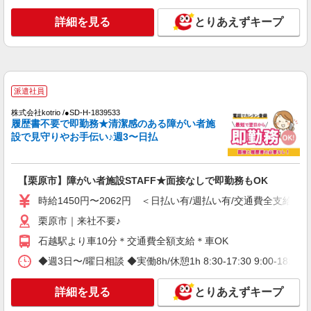
時給1350円〜2062円 ＜日払い有/週払い有/交
詳細を見る
とりあえずキープ
通費全支給(ガソリン代含む)＞
栗原市｜来社不要♪
詳細を見る
キープ
派遣社員
派遣社員
株式会社kotrio /●SD-H-1839533
株式会社kotrio /●SD-H-1840210
履歴書不要で即勤務★清潔感のある障がい者施
設で見守りやお手伝い♪週3〜日払
≪栗原市≫高級シニアマンションで見回り/生
活相談など
時給1450円〜2062円 ＜日払い有/週払い有/交
通費全支給(ガソリン代含む)＞
【栗原市】障がい者施設STAFF★面接なしで即勤務もOK
栗原市内
時給1450円〜2062円 ＜日払い有/週払い有/交通費全支給(ガ
栗原市｜来社不要♪
詳細を見る
キープ
石越駅より車10分＊交通費全額支給＊車OK
派遣社員
◆週3日〜/曜日相談 ◆実働8h/休憩1h 8:30-17:30 9:00-18:00
株式会社kotrio /●SD-H-2001788
活動支援メインで負担少なめ＊障がい者デイサ
詳細を見る
とりあえずキープ
ービスの支援員＊