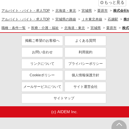
もっと見る
アルバイト・バイト・求人TOP
北海道・東北
宮城県
栗原市
株式会社ko
アルバイト・バイト・求人TOP
宮城県の路線
ＪＲ東北本線
石越駅
株式
職種・条件一覧
医療・介護・福祉
北海道・東北
宮城県
栗原市
株式
掲載ご希望のお客様へ
よくある質問
お問い合わせ
利用規約
リンクについて
プライバシーポリシー
Cookieポリシー
個人情報保護方針
メールサービスについて
サイト運営会社
サイトマップ
(c) AIDEM Inc.