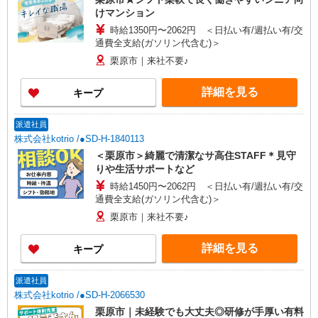
けマンション
時給1350円〜2062円 ＜日払い有/週払い有/交
通費全支給(ガソリン代含む)＞
栗原市｜来社不要♪
詳細を見る
キープ
派遣社員
株式会社kotrio /●SD-H-1840113
＜栗原市＞綺麗で清潔なサ高住STAFF＊見守
りや生活サポートなど
時給1450円〜2062円 ＜日払い有/週払い有/交
通費全支給(ガソリン代含む)＞
栗原市｜来社不要♪
詳細を見る
キープ
派遣社員
株式会社kotrio /●SD-H-2066530
栗原市｜未経験でも大丈夫◎研修が手厚い有料