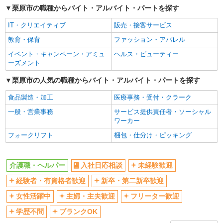
栗原市の職種からバイト・アルバイト・パートを探す
交通費支給
社会保険あり
IT・クリエイティブ
販売・接客サービス
産休・育休取得実績あり
教育・保育
ファッション・アパレル
イベント・キャンペーン・アミュ
ヘルス・ビューティー
ーズメント
栗原市の人気の職種からバイト・アルバイト・パートを探す
食品製造・加工
医療事務・受付・クラーク
一般・営業事務
サービス提供責任者・ソーシャル
ワーカー
フォークリフト
梱包・仕分け・ピッキング
介護職・ヘルパー
入社日応相談
未経験歓迎
経験者・有資格者歓迎
新卒・第二新卒歓迎
女性活躍中
主婦・主夫歓迎
フリーター歓迎
学歴不問
ブランクOK