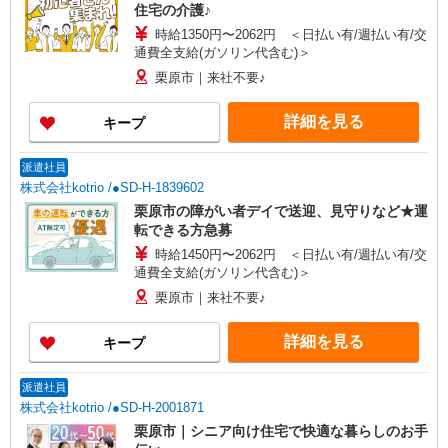
住宅の介護♪
時給1350円〜2062円 ＜日払い有/週払い有/交
通費全支給(ガソリン代含む)＞
栗原市｜来社不要♪
詳細を見る
キープ
派遣社員
株式会社kotrio /●SD-H-1839602
栗原市の障がい者デイで送迎、見守りなど★運
転できる方急募
時給1450円〜2062円 ＜日払い有/週払い有/交
通費全支給(ガソリン代含む)＞
栗原市｜来社不要♪
詳細を見る
キープ
派遣社員
株式会社kotrio /●SD-H-2001871
栗原市｜シニア向け住宅で快適な暮らしのお手