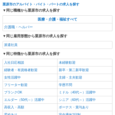
時給1350円〜2062円 ＜日払い有/週払い有/交
栗原市のアルバイト・バイト・パートの求人を探す
通費全支給(ガソリン代含む)＞
同じ職種から栗原市の求人を探す
栗原市｜来社不要♪
医療・介護・福祉すべて
詳細を見る
キープ
介護職・ヘルパー
派遣社員
同じ雇用形態から栗原市の求人を探す
株式会社kotrio /●SD-H-1993431
派遣社員
栗原市⇒需要のある福祉業界で介護デビュー＊
資格支援あり
同じ特徴から栗原市の求人を探す
時給1350円〜2062円 ＜日払い有/週払い有/交
通費全支給(ガソリン代含む)＞
入社日応相談
未経験歓迎
栗原市｜来社不要♪
経験者・有資格者歓迎
新卒・第二新卒歓迎
女性活躍中
主婦・主夫歓迎
詳細を見る
キープ
フリーター歓迎
学歴不問
派遣社員
ブランクOK
ミドル（40代～）活躍中
株式会社kotrio /●SD-H-2001810
エルダー（50代～）活躍中
シニア（60代～）活躍中
【栗原市】キレイな病院で未経験OKの看護助
高収入・高額
ボーナス・賞与あり
手★柔軟シフト◎
時給1350円〜2062円 ＜日払い有/週払い有/交
昇給あり
完全週休2日制