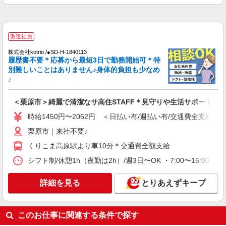
時給1350円〜2062円 ＜日払い有/週払い有/交
通費全支給(ガソリン代含む)＞
栗原市｜来社不要♪
派遣社員
詳細を見る
キープ
株式会社kotrio /●SD-H-1840113
履歴書不要＊応募から最短3日で勤務開始可＊特
別難しいことはありません♪身体的負担も少なめ
派遣社員
♪
株式会社kotrio /●SD-H-1975314
栗原市｜小さなグループホームで家事や生活の
＜栗原市＞綺麗で清潔なサ高住STAFF＊見守りや生活サポートな
サポート！
時給1450円〜2062円 ＜日払い有/週払い有/交通費全支給(ガ
時給1350円〜2062円 ＜日払い有/週払い有/交
通費全支給(ガソリン代含む)＞
栗原市｜来社不要♪
栗原市｜来社不要♪
くりこま高原駅より車10分＊交通費全額支給
シフト制/休憩1h（夜勤は2h）/週3日〜OK ・7:00〜16:00 ・9
詳細を見る
キープ
詳細を見る
とりあえずキープ
派遣社員
株式会社kotrio /●SD-H-2066571
栗原市★未経験OKの人間関係に悩まない職場
このお仕事に関連する条件で探す
へ★サ高住スタッフ