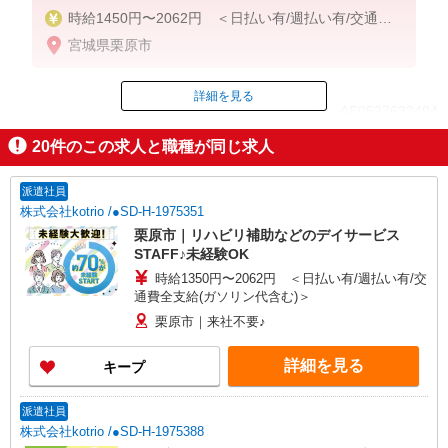
時給1450円〜2062円 ＜日払い有/週払い有/交通費
全支給(ガソリン代含む)＞
宮城県栗原市
詳細を見る
ID：AE0527633404
20
件のこの求人と職種が同じ求人
掲載期間終了
派遣社員
株式会社kotrio /●SD-H-1975351
栗原市｜リハビリ補助などのデイサービス
STAFF♪未経験OK
時給1350円〜2062円 ＜日払い有/週払い有/交
通費全支給(ガソリン代含む)＞
栗原市｜来社不要♪
詳細を見る
キープ
派遣社員
株式会社kotrio /●SD-H-1975388