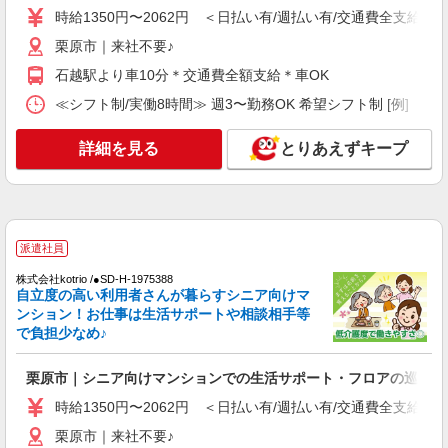
3〜×残業なし
時給1350円〜2062円 ＜日払い有/週払い有/交通費全支給(ガ
時給1350円〜2062円 ＜日払い有/週払い有/交
栗原市｜来社不要♪
通費全支給(ガソリン代含む)＞
石越駅より車10分＊交通費全額支給＊車OK
栗原市｜来社不要♪
≪シフト制/実働8時間≫ 週3〜勤務OK 希望シフト制 [例] ・7:30〜1
詳細を見る
キープ
詳細を見る
とりあえずキープ
派遣社員
株式会社kotrio /●SD-H-1993151
栗原市＊グループホームSTAFF＊生活のサポ
ート業務を担当
派遣社員
時給1350円〜2062円 ＜日払い有/週払い有/交
通費全支給(ガソリン代含む)＞
株式会社kotrio /●SD-H-1975388
自立度の高い利用者さんが暮らすシニア向けマ
栗原市｜来社不要♪
ンション！お仕事は生活サポートや相談相手等
で負担少なめ♪
詳細を見る
キープ
栗原市｜シニア向けマンションでの生活サポート・フロアの巡回
派遣社員
時給1350円〜2062円 ＜日払い有/週払い有/交通費全支給(ガ
株式会社kotrio /●SD-H-2066489
タイパ最強！希望の働き方が叶う有料住宅のス
栗原市｜来社不要♪