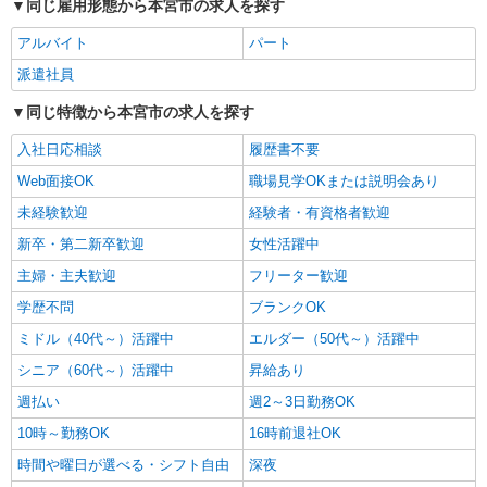
同じ雇用形態から本宮市の求人を探す
本宮市｜看護師さんのサポートスタッフ募集♪
医療行為なし
アルバイト
パート
時給1350円〜2062円 ＜日払い有/週払い有/交
派遣社員
通費全支給(ガソリン代含む)＞
同じ特徴から本宮市の求人を探す
本宮市/来社不要/面接なし/車通勤OK
入社日応相談
履歴書不要
詳細を見る
キープ
Web面接OK
職場見学OKまたは説明会あり
未経験歓迎
経験者・有資格者歓迎
派遣社員
株式会社kotrio /●SD-H-1993561
新卒・第二新卒歓迎
女性活躍中
本宮市｜家庭と両立できる＊デイサービス看護
主婦・主夫歓迎
フリーター歓迎
師【夜勤なし】
学歴不問
時給2000円〜2500円 ＜日払い有/週払い有/交
ブランクOK
通費全支給(ガソリン代含む)＞
ミドル（40代～）活躍中
エルダー（50代～）活躍中
本宮市/来社不要/面接なし/車通勤OK
シニア（60代～）活躍中
昇給あり
詳細を見る
週払い
週2～3日勤務OK
キープ
10時～勤務OK
16時前退社OK
派遣社員
時間や曜日が選べる・シフト自由
深夜
株式会社kotrio /●SD-H-2066379