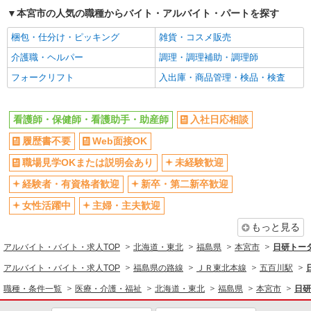
本宮市の人気の職種からバイト・アルバイト・パートを探す
梱包・仕分け・ピッキング
雑貨・コスメ販売
介護職・ヘルパー
調理・調理補助・調理師
フォークリフト
入出庫・商品管理・検品・検査
看護師・保健師・看護助手・助産師
入社日応相談
履歴書不要
Web面接OK
職場見学OKまたは説明会あり
未経験歓迎
経験者・有資格者歓迎
新卒・第二新卒歓迎
女性活躍中
主婦・主夫歓迎
もっと見る
アルバイト・バイト・求人TOP
北海道・東北
福島県
本宮市
日研トー
アルバイト・バイト・求人TOP
福島県の路線
ＪＲ東北本線
五百川駅
職種・条件一覧
医療・介護・福祉
北海道・東北
福島県
本宮市
日研