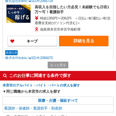
株式会社kotrio /●SD-H-2066718
高収入を目指したい方必見！未経験でも日収1
万〜可！看護助手
時給1350円〜2062円 ＜日払い有/週払い有/交
通費全支給(ガソリン代含む)＞
福島県本宮市本宮字南町裡
詳細を見る
キープ
派遣社員
株式会社kotrio /●SD-H-2066675
≪本宮市≫年齢不問！０からスタートでも活躍
もっと見る
できる看護助手♪
このお仕事に関連する条件で探す
時給1350円〜2062円 ＜日払い有/週払い有/交
通費全支給(ガソリン代含む)＞
本宮市のアルバイト・バイト・パートの求人を探す
福島県本宮市本宮字南町裡
同じ職種から本宮市の求人を探す
詳細を見る
キープ
医療・介護・福祉すべて
看護師・保健師・看護助手・助産師
派遣社員
株式会社kotrio /●SD-H-1975104