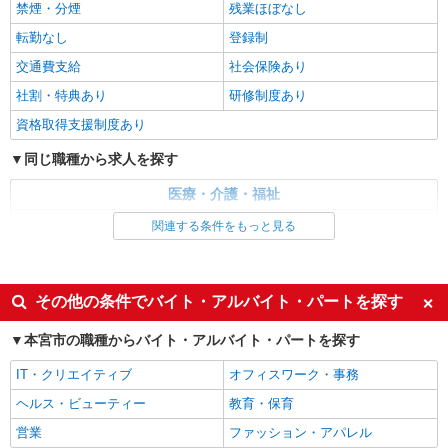
禁煙・分煙
残業ほぼなし
＜本宮市＞元気も、プライベートも諦めない＊
週3〜OK/看護助手
転勤なし
登録制
時給1350円〜2062円 ＜日払い有/週払い有/交
交通費支給
社会保険あり
通費全支給(ガソリン代含む)＞
社割・特典あり
研修制度あり
福島県本宮市本宮字南町裡
資格取得支援制度あり
詳細を見る
キープ
同じ職種から求人を探す
業務委託
医療・介護・福祉
SOMPOヘルスサポート株式会社 全支援対応コース
看護師・保健師・看護助手・助産師
関連する条件をもっと見る
保健師・管理栄養士 特定保健指導
報酬：出来高制 報酬額（消費税抜き）： ・事
同じ特徴から求人を探す
業所一括面談(対面) 1日：10,000円〜14,716円 ・
個別訪問(対面) 1件：4,286円〜5,239円 ・遠隔面
未経験歓迎
ミドル（40代～）活躍中
【活動エリア】福島県本宮市及びその周辺
その他の条件でバイト・アルバイト・パートを探す
談 1件：1,500〜1,691円 ・電話支援 1件：
週2～3日勤務OK
深夜
1,000円〜1,429円 ・ICTメール支援 1件：500円
本宮市の職種からバイト・アルバイト・パートを探す
詳細を見る
キープ
※上記金額に消費税を加えた金額をお支払いいた
交通費支給
社会保険あり
します ※交通費・電話代は弊社負担。その他、支
IT・クリエイティブ
オフィスワーク・事務
援内容により細則あり。
ヘルス・ビューティー
教育・保育
営業
ファッション・アパレル