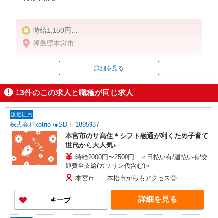
時給1,150円
★週払いOK（規定あり）
福島県本宮市
※給与幅は経験・能力による
詳細を見る
ID：AE0527594712
13
件のこの求人と職種が同じ求人
掲載期間終了
派遣社員
株式会社kotrio /●SD-H-1895937
本宮市のサ高住＊シフト融通が利くため子育て
世代から大人気♪
時給2000円〜2500円 ＜日払い有/週払い有/交
通費全支給(ガソリン代含む)＞
本宮市 二本松市からもアクセス◎
詳細を見る
キープ