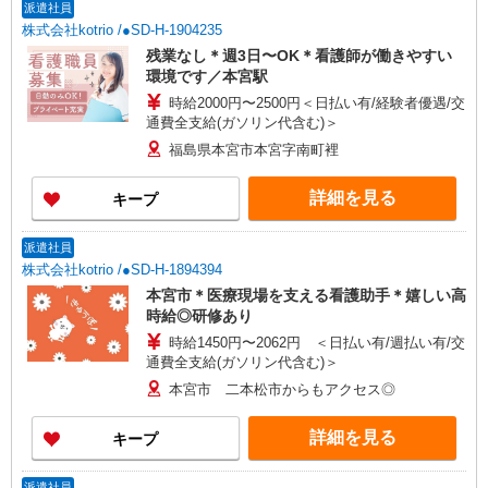
派遣社員
株式会社kotrio /●SD-H-1904235
残業なし＊週3日〜OK＊看護師が働きやすい
環境です／本宮駅
時給2000円〜2500円＜日払い有/経験者優遇/交
通費全支給(ガソリン代含む)＞
福島県本宮市本宮字南町裡
詳細を見る
キープ
派遣社員
株式会社kotrio /●SD-H-1894394
本宮市＊医療現場を支える看護助手＊嬉しい高
時給◎研修あり
時給1450円〜2062円 ＜日払い有/週払い有/交
通費全支給(ガソリン代含む)＞
本宮市 二本松市からもアクセス◎
詳細を見る
キープ
派遣社員