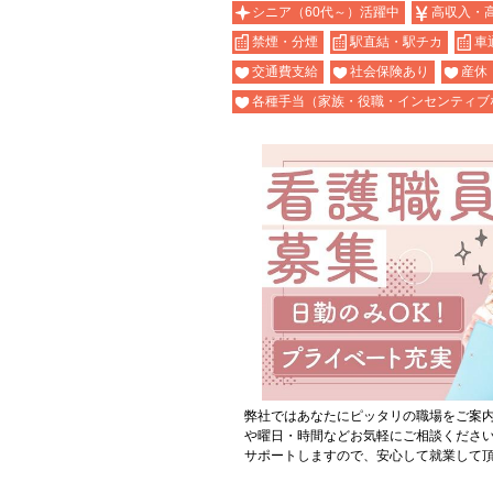
シニア（60代～）活躍中
高収入・
禁煙・分煙
駅直結・駅チカ
車
交通費支給
社会保険あり
産休
各種手当（家族・役職・インセンティブ
弊社ではあなたにピッタリの職場をご案
や曜日・時間などお気軽にご相談くださ
サポートしますので、安心して就業して