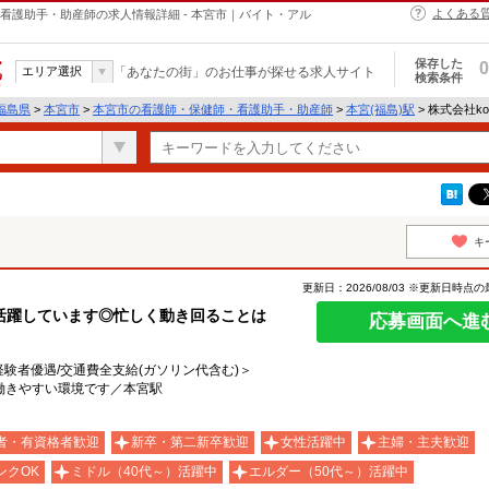
よくある
・保健師・看護助手・助産師の求人情報詳細 - 本宮市｜バイト・アル
保存した
0
エリア選択
「あなたの街」のお仕事が探せる求人サイト
検索条件
福島県
>
本宮市
>
本宮市の看護師・保健師・看護助手・助産師
>
本宮(福島)駅
> 株式会社kot
キ
更新日：2026/08/03 ※更新日時点
活躍しています◎忙しく動き回ることは
応募画面へ進
/経験者優遇/交通費全支給(ガソリン代含む)＞
働きやすい環境です／本宮駅
者・有資格者歓迎
新卒・第二新卒歓迎
女性活躍中
主婦・主夫歓迎
ンクOK
ミドル（40代～）活躍中
エルダー（50代～）活躍中