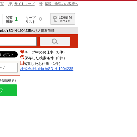
質問
サイトマップ
掲載ご希望のお客様へ
閲覧
キープ
1
0
履歴
リスト
ログイン
rio /●SD-H-1904235の求人情報詳細
キープ中のお仕事（0件）
保存した検索条件（
0
件）
閲覧したお仕事（1件）
ープ
株式会社kotrio /●SD-H-1904235
の最新情報です
む