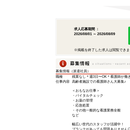
求人応募期間 ：
2026/08/01 ～ 2026/08/09
※掲載を終了した求人は閲覧できま
募集情報（派遣社員）
職種
残業なし＊週3日〜OK＊看護師が働
仕事内容
高齢者施設での看護師さん大募集♪
＜おもなお仕事＞
・バイタルチェック
・お薬の管理
・応急処置
・その他一般的な看護業務全般
など
幅広い世代のスタッフが活躍中！
ブランクがあっても問題ありません