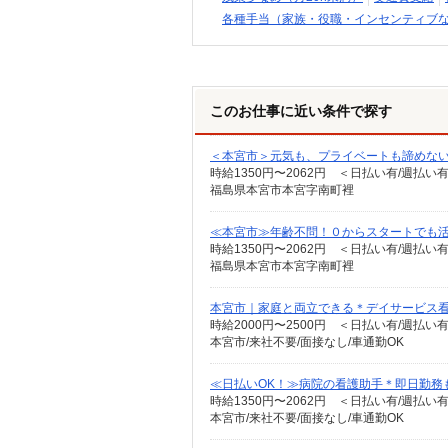
各種手当（家族・役職・インセンティブ
このお仕事に近い条件で探す
＜本宮市＞元気も、プライベートも諦めない＊
時給1350円〜2062円 ＜日払い有/週払い
福島県本宮市本宮字南町裡
≪本宮市≫年齢不問！０からスタートでも活
時給1350円〜2062円 ＜日払い有/週払い
福島県本宮市本宮字南町裡
本宮市｜家庭と両立できる＊デイサービス
時給2000円〜2500円 ＜日払い有/週払い
本宮市/来社不要/面接なし/車通勤OK
≪日払いOK！≫病院の看護助手＊即日勤務
時給1350円〜2062円 ＜日払い有/週払い
本宮市/来社不要/面接なし/車通勤OK