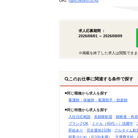
URL
https://kotrio.co.jp/
求人応募期間 ：
2026/08/01 ～ 2026/08/09
※掲載を終了した求人は閲覧できま
このお仕事に関連する条件で探す
同じ職種から求人を探す
看護師・保健師・看護助手・助産師
同じ特徴から求人を探す
入社日応相談
未経験歓迎
経験者・有資
ブランクOK
ミドル（40代～）活躍中
昇給あり
完全週休2日制
フルタイム歓
残業少なめ（月20h未満）
交通費支給