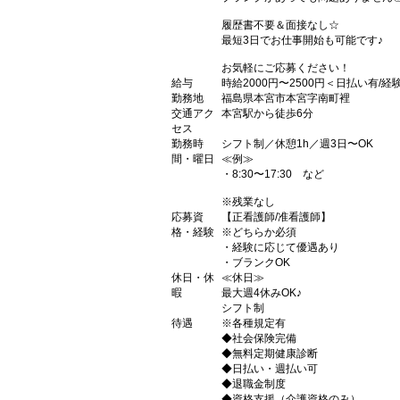
履歴書不要＆面接なし☆
最短3日でお仕事開始も可能です♪
お気軽にご応募ください！
給与
時給2000円〜2500円＜日払い有/
勤務地
福島県本宮市本宮字南町裡
交通アク
本宮駅から徒歩6分
セス
勤務時
シフト制／休憩1h／週3日〜OK
間・曜日
≪例≫
・8:30〜17:30 など
※残業なし
応募資
【正看護師/准看護師】
格・経験
※どちらか必須
・経験に応じて優遇あり
・ブランクOK
休日・休
≪休日≫
暇
最大週4休みOK♪
シフト制
待遇
※各種規定有
◆社会保険完備
◆無料定期健康診断
◆日払い・週払い可
◆退職金制度
◆資格支援（介護資格のみ）