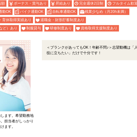
高額
ボーナス・賞与あり
昇給あり
完全週休2日制
フルタイム歓
通勤OK
バイク通勤OK
自転車通勤OK
残業少なめ（月20h未満）
・育休取得実績あり
退職金・財形貯蓄制度あり
など）あり
制服貸与
研修制度あり
資格取得支援制度あり
＜ブランクがあってもOK！年齢不問♪＞志望動機は「
役に立ちたい」だけで十分です！
内します。希望勤務地
い。担当者がしっかり
頂けます。