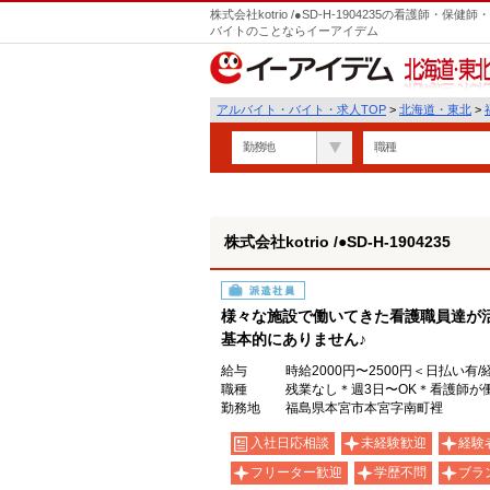
株式会社kotrio /●SD-H-1904235の看護師
バイトのことならイーアイデム
北海道・東北
アルバイト・バイト・求人TOP
>
北海道・東北
>
勤務地
職種
株式会社kotrio /●SD-H-1904235
派遣社員
様々な施設で働いてきた看護職員達が
基本的にありません♪
給与
時給2000円〜2500円＜日払い有
職種
残業なし＊週3日〜OK＊看護師が
勤務地
福島県本宮市本宮字南町裡
入社日応相談
未経験歓迎
経験
フリーター歓迎
学歴不問
ブラ