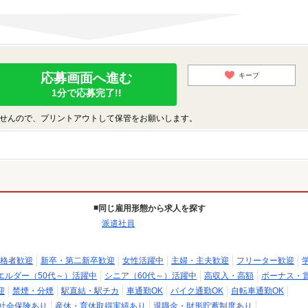
応募画面へ進む
キープ
1分で応募完了!!
せんので、プリントアウトして保管をお願いします。
同じ雇用形態から求人を探す
派遣社員
格者歓迎
新卒・第二新卒歓迎
女性活躍中
主婦・主夫歓迎
フリーター歓迎
エルダー（50代～）活躍中
シニア（60代～）活躍中
高収入・高額
ボーナス・
迎
禁煙・分煙
駅直結・駅チカ
車通勤OK
バイク通勤OK
自転車通勤OK
社会保険あり
産休・育休取得実績あり
退職金・財形貯蓄制度あり