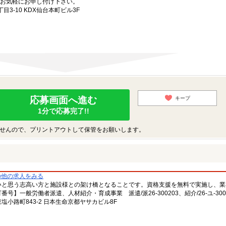
お気軽にお申し付け下さい。
3-10 KDX仙台本町ビル3F
応募画面へ進む
キープ
1分で応募完了!!
せんので、プリントアウトして保管をお願いします。
の他の求人をみる
いと思う志高い方と施設様との架け橋となることです。資格支援を無料で実施し、業
一般労働者派遣、人材紹介・育成事業 派遣/派26-300203、紹介/26-ユ-300
小路町843-2 日本生命京都ヤサカビル8F