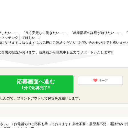
がしたい…』、『長く安定して働きたい…』、『就業部署の詳細が知りたい…』、『
をマッチングしてほしい…』
になりますよね☆まずはお気軽にご連絡ください!!お問い合わせだけでも構いません
専属の担当がおります。就業前から就業中も全力でサポートいたします!!
応募画面へ進む
キープ
1分で応募完了!!
せんので、プリントアウトして保管をお願いします。
さい。（お電話でのご応募も承っております）来社不要・履歴書不要・電話のみで