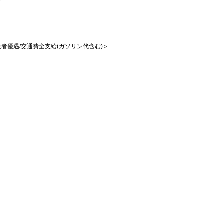
経験者優遇/交通費全支給(ガソリン代含む)＞