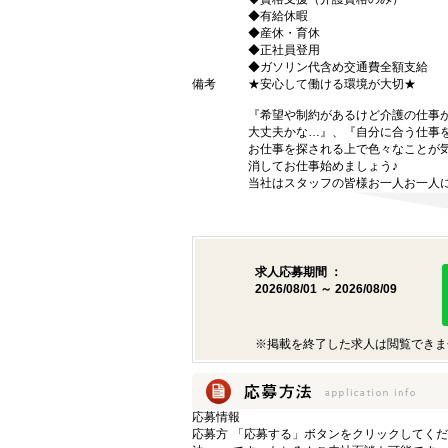
◆有給休暇
◆産休・育休
◆正社員登用
◆ガソリン代含め交通費全額支給
備考
★安心して働ける環境が大切★
『希望や制約があるけど介護の仕事
大丈夫かな…』、『自分に合う仕事
お仕事を探される上で色々なことが気
消してお仕事始めましょう♪
当社はスタッフの皆様お一人お一人に
求人応募期間 ：
2026/08/01 ～ 2026/08/09
※掲載を終了した求人は閲覧できま
応募情報
応募方
「応募する」ボタンをクリックしてくだ