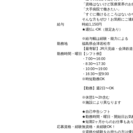
「資格はないけど医療業界のお
「大手病院で働きたい」
「すぐに働けるところはないか
そんな方もぜひ！お気軽にご連
給与
時給1,150円
★週払いOK（規定あり）
※給与幅は経験・能力による
勤務地
福島県会津若松市
【最寄駅】JR只見線・会津鉄
勤務時間・曜日
【シフト例】
・7:00〜16:00
・8:30〜17:30
・10:00〜19:00
・16:30〜翌9:00
※時短勤務OK
【勤務】週2日〜OK
※休憩1〜2h含む
※施設により異なります
★自己申告シフト
★勤務時間・曜日・開始日お気
★短期2ヶ月からのお仕事もあ
応募資格・経験
無資格・未経験OK！
※資格や経験をお持ちの方は優