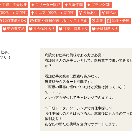
主婦・主夫歓迎
フリーター歓迎
学歴不問
ブランクOK
（50代～）活躍中
シニア（60代～）活躍中
昇給あり
週払い
16時前退社OK
時間や曜日が選べる・シフト自由
深夜
禁煙・分煙
交通費支給
社会保険あり
社割・特典あり
研修制度あり
お仕事。
病院のお仕事に興味がある方は必見！
ださい！
看護師さんのお手伝いとして、医療業界で働いてみま
か？
看護助手の業務は医療行為がなく、
無資格からスタート可能です。
「医療の世界に憧れていたけど資格は持っていなく
て・・・」
という方も安心してチャレンジできますよ。
〜日研トータルソーシングでお仕事探し〜
お仕事探しのときはもちろん、就業後にも万全のフォ
体制あり！
あなたの新たな挑戦を全力でサポートします。