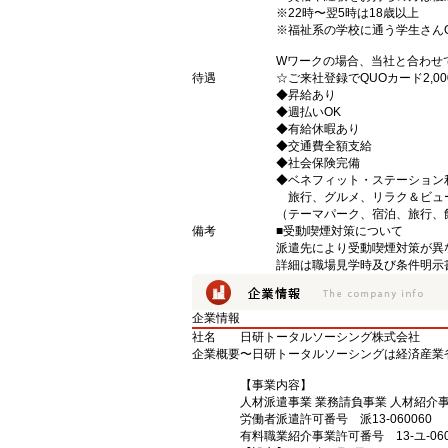
※22時〜翌5時は18歳以上
※福祉系の学校に通う学生さん
Wワークの場合、当社と合わせ
待遇
☆ご来社登録でQUOカード2,
◆昇給あり
◆週払いOK
◆有給休暇あり
◆交通費全額支給
◆社会保険完備
◆ベネフィット・ステーション
旅行、グルメ、リラク＆ビュ
（テーマパーク、宿泊、旅行、
備考
■受動喫煙対策について
派遣先により受動喫煙対策が異
詳細は職場見学時及び条件明示
企業情報
社名
日研トータルソーシング株式会社
企業概要
〜日研トータルソーシングは経済産業
【事業内容】
人材派遣事業 業務請負事業 人材紹介
労働者派遣許可番号 派13-060060
有料職業紹介事業許可番号 13-ユ-060