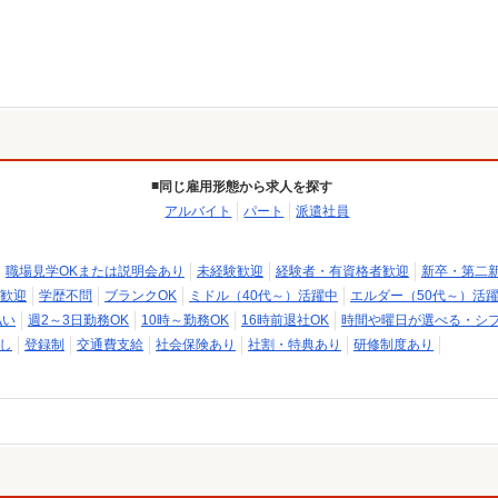
同じ雇用形態から求人を探す
アルバイト
パート
派遣社員
職場見学OKまたは説明会あり
未経験歓迎
経験者・有資格者歓迎
新卒・第二
歓迎
学歴不問
ブランクOK
ミドル（40代～）活躍中
エルダー（50代～）活
払い
週2～3日勤務OK
10時～勤務OK
16時前退社OK
時間や曜日が選べる・シ
し
登録制
交通費支給
社会保険あり
社割・特典あり
研修制度あり