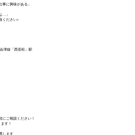
仕事に興味がある」
な…」
絡ください♪
道会津線「西若松」駅
軽にご相談ください！
ります！
遇します