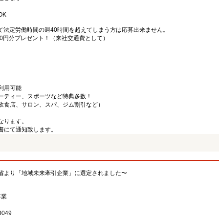
OK
て法定労働時間の週40時間を超えてしまう方は応募出来ません。
000円分プレゼント！（来社交通費として）
利用可能
ーティー、スポーツなど特典多数！
飲食店、サロン、スパ、ジム割引など）
なります。
書にて通知致します。
省より「地域未来牽引企業」に選定されました〜
事業
049