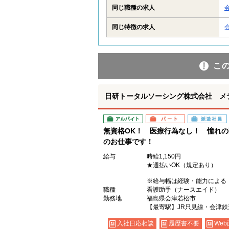
同じ職種の求人
同じ特徴の求人
こ
日研トータルソーシング株式会社 メ
アルバイト
パート
派遣社員
無資格OK！ 医療行為なし！ 憧れ
のお仕事です！
給与
時給1,150円
★週払いOK（規定あり）
※給与幅は経験・能力による
職種
看護助手（ナースエイド）
勤務地
福島県会津若松市
【最寄駅】JR只見線・会津
入社日応相談
履歴書不要
Web