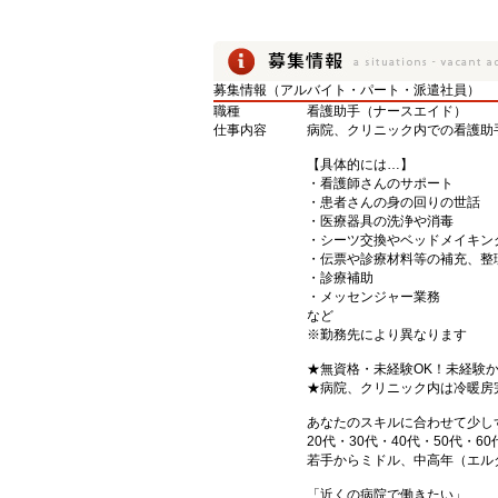
募集情報（アルバイト・パート・派遣社員）
職種
看護助手（ナースエイド）
仕事内容
病院、クリニック内での看護助
【具体的には…】
・看護師さんのサポート
・患者さんの身の回りの世話
・医療器具の洗浄や消毒
・シーツ交換やベッドメイキン
・伝票や診療材料等の補充、整
・診療補助
・メッセンジャー業務
など
※勤務先により異なります
★無資格・未経験OK！未経験
★病院、クリニック内は冷暖房
あなたのスキルに合わせて少し
20代・30代・40代・50代・60
若手からミドル、中高年（エル
「近くの病院で働きたい」