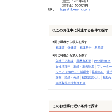
【設立】1981年4月1日
【資本金】5000万円
URL
https://nikken-mc.com/
このお仕事に関連する条件で探す
同じ職種から求人を探す
看護師・保健師・看護助手・助産師
同じ特徴から求人を探す
入社日応相談
履歴書不要
Web面接OK
女性活躍中
主婦・主夫歓迎
フリーター
シニア（60代～）活躍中
昇給あり
週
深夜
禁煙・分煙
残業ほぼなし
転勤な
資格取得支援制度あり
このお仕事に近い条件で探す