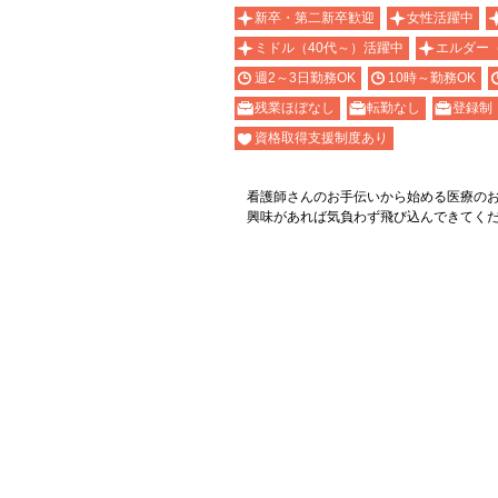
新卒・第二新卒歓迎
女性活躍中
ミドル（40代～）活躍中
エルダー
週2～3日勤務OK
10時～勤務OK
残業ほぼなし
転勤なし
登録制
資格取得支援制度あり
看護師さんのお手伝いから始める医療の
興味があれば気負わず飛び込んできてく