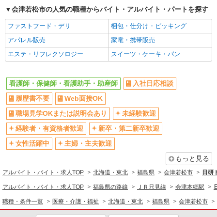
会津若松市の人気の職種からバイト・アルバイト・パートを探す
ファストフード・デリ
梱包・仕分け・ピッキング
アパレル販売
家電・携帯販売
エステ・リフレクソロジー
スイーツ・ケーキ・パン
看護師・保健師・看護助手・助産師
入社日応相談
履歴書不要
Web面接OK
職場見学OKまたは説明会あり
未経験歓迎
経験者・有資格者歓迎
新卒・第二新卒歓迎
女性活躍中
主婦・主夫歓迎
もっと見る
アルバイト・バイト・求人TOP
北海道・東北
福島県
会津若松市
日研
アルバイト・バイト・求人TOP
福島県の路線
ＪＲ只見線
会津本郷駅
職種・条件一覧
医療・介護・福祉
北海道・東北
福島県
会津若松市