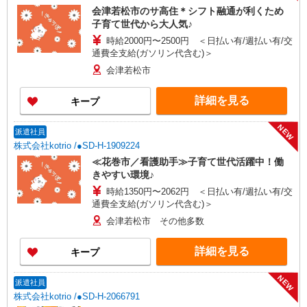
会津若松市のサ高住＊シフト融通が利くため
子育て世代から大人気♪
時給2000円〜2500円 ＜日払い有/週払い有/交
通費全支給(ガソリン代含む)＞
会津若松市
詳細を見る
キープ
NEW
派遣社員
株式会社kotrio /●SD-H-1909224
≪花巻市／看護助手≫子育て世代活躍中！働
きやすい環境♪
時給1350円〜2062円 ＜日払い有/週払い有/交
通費全支給(ガソリン代含む)＞
会津若松市 その他多数
詳細を見る
キープ
NEW
派遣社員
株式会社kotrio /●SD-H-2066791