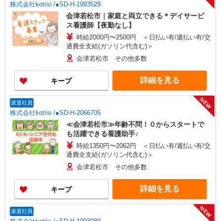
株式会社kotrio /●SD-H-1993529
会津若松市｜家庭と両立できる＊デイサービ
ス看護師【夜勤なし】
時給2000円〜2500円 ＜日払い有/週払い有/交
通費全支給(ガソリン代含む)＞
会津若松市 その他多数
詳細を見る
キープ
NEW
派遣社員
株式会社kotrio /●SD-H-2066705
≪会津若松市≫年齢不問！０からスタートで
も活躍できる看護助手♪
時給1350円〜2062円 ＜日払い有/週払い有/交
通費全支給(ガソリン代含む)＞
会津若松市 その他多数
詳細を見る
キープ
NEW
派遣社員