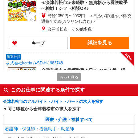
≪会津若松市≫未経験・無資格から看護助手
へ挑戦！シフト相談OK♪
時給1350円〜2062円 ＜日払い有/週払い有/交
通費全支給(ガソリン代含む)＞
会津若松市 その他多数
詳細を見る
キープ
NEW
派遣社員
株式会社kotrio /●SD-H-1983748
会津若松市＊看護助手＊日払いOK！推し活
の軍資金も即ゲット◎
もっと見る
時給1350円〜2062円 ＜日払い有/週払い有/交
通費全支給(ガソリン代含む)＞
このお仕事に関連する条件で探す
会津若松市 その他多数
会津若松市のアルバイト・バイト・パートの求人を探す
同じ職種から会津若松市の求人を探す
詳細を見る
キープ
医療・介護・福祉すべて
NEW
派遣社員
看護師・保健師・看護助手・助産師
株式会社kotrio /●SD-H-1975132