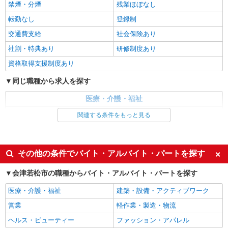
禁煙・分煙
残業ほぼなし
ない＊週3〜OK/看護助手
時給1350円〜2062円 ＜日払い有/週払い有/交
転勤なし
登録制
通費全支給(ガソリン代含む)＞
交通費支給
社会保険あり
会津若松市 その他多数
社割・特典あり
研修制度あり
詳細を見る
キープ
資格取得支援制度あり
同じ職種から求人を探す
業務委託
SOMPOヘルスサポート株式会社 全支援対応コース
医療・介護・福祉
保健師・管理栄養士 特定保健指導
看護師・保健師・看護助手・助産師
関連する条件をもっと見る
報酬：出来高制 報酬額（消費税抜き）： ・事
業所一括面談(対面) 1日：10,000円〜14,716円 ・
同じ特徴から求人を探す
個別訪問(対面) 1件：4,286円〜5,239円 ・遠隔面
【活動エリア】福島県会津若松市及びその周辺
談 1件：1,500〜1,691円 ・電話支援 1件：
未経験歓迎
ミドル（40代～）活躍中
その他の条件でバイト・アルバイト・パートを探す
1,000円〜1,429円 ・ICTメール支援 1件：500円
週2～3日勤務OK
深夜
詳細を見る
キープ
※上記金額に消費税を加えた金額をお支払いいた
会津若松市の職種からバイト・アルバイト・パートを探す
します ※交通費・電話代は弊社負担。その他、支
交通費支給
社会保険あり
援内容により細則あり。
医療・介護・福祉
建築・設備・アクティブワーク
営業
軽作業・製造・物流
ヘルス・ビューティー
ファッション・アパレル