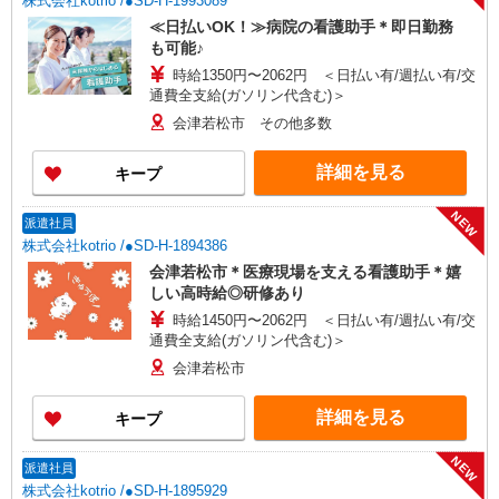
株式会社kotrio /●SD-H-1993089
≪日払いOK！≫病院の看護助手＊即日勤務
も可能♪
時給1350円〜2062円 ＜日払い有/週払い有/交
通費全支給(ガソリン代含む)＞
会津若松市 その他多数
詳細を見る
キープ
NEW
派遣社員
株式会社kotrio /●SD-H-1894386
会津若松市＊医療現場を支える看護助手＊嬉
しい高時給◎研修あり
時給1450円〜2062円 ＜日払い有/週払い有/交
通費全支給(ガソリン代含む)＞
会津若松市
詳細を見る
キープ
NEW
派遣社員
株式会社kotrio /●SD-H-1895929