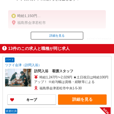
時給1,150円
★週払いOK（規定あり）
福島県会津若松市
※給与幅は経験・能力による
詳細を見る
ID：AE0527589850
13
件のこの求人と職種が同じ求人
掲載期間終了
パート
ツクイ会津（訪問入浴）
訪問入浴 看護スタッフ
時給1,247円〜2,029円 ★土日祝日は時給100円
アップ！ ※給与幅は資格・経験等による
福島県会津若松市中央1-5-30
詳細を見る
キープ
NEW
派遣社員