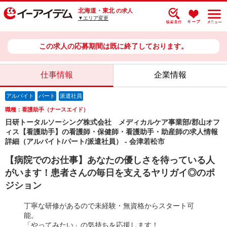
北海道・東北
の求人
▼エリア変更
この求人の応募期間は既に終了しております。
仕事情報
企業情報
アルバイト
パート
派遣社員
職種：看護助手（ナースエイド）
日研トータルソーシング株式会社 メディカルケア事業部/郡山オフ
ィス【看護助手】の看護師・保健師・看護助手・助産師の求人情報
詳細（アルバイト/パート/派遣社員） - 会津若松市
【病院でのお仕事】あなたの優しさを待っている人
がいます！患者さんの毎日を支えるヤリガイ◎のポ
ジション
丁寧な研修があるので未経験・無資格からスタート可
能。
「やってみたい」の気持ちを応援します！