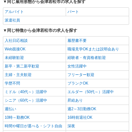
会津若松市｜看護師さんのサポートスタッフ
同じ雇用形態から会津若松市の求人を探す
募集♪医療行為なし
アルバイト
パート
時給1350円〜2062円 ＜日払い有/週払い有/交
通費全支給(ガソリン代含む)＞
派遣社員
会津若松市 その他多数
同じ特徴から会津若松市の求人を探す
詳細を見る
キープ
入社日応相談
履歴書不要
Web面接OK
職場見学OKまたは説明会あり
NEW
派遣社員
未経験歓迎
経験者・有資格者歓迎
株式会社kotrio /●SD-H-2066748
高収入を目指したい方必見！未経験でも日収
新卒・第二新卒歓迎
女性活躍中
1万〜可！看護助手
主婦・主夫歓迎
フリーター歓迎
時給1350円〜2062円 ＜日払い有/週払い有/交
通費全支給(ガソリン代含む)＞
学歴不問
ブランクOK
会津若松市 その他多数
ミドル（40代～）活躍中
エルダー（50代～）活躍中
シニア（60代～）活躍中
昇給あり
詳細を見る
キープ
週払い
週2～3日勤務OK
NEW
派遣社員
10時～勤務OK
16時前退社OK
株式会社kotrio /●SD-H-2066409
時間や曜日が選べる・シフト自由
深夜
＜会津若松市＞元気も、プライベートも諦め