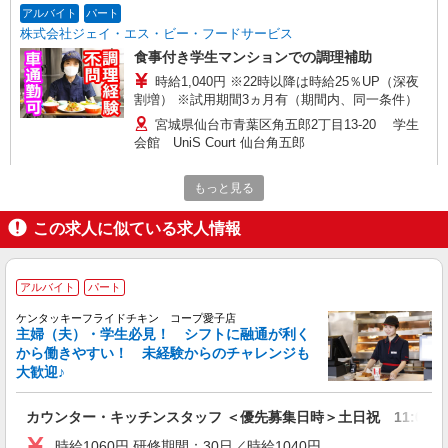
アルバイト
パート
株式会社ジェイ・エス・ビー・フードサービス
食事付き学生マンションでの調理補助
時給1,040円 ※22時以降は時給25％UP（深夜
割増） ※試用期間3ヵ月有（期間内、同一条件）
宮城県仙台市青葉区角五郎2丁目13-20 学生
会館 UniS Court 仙台角五郎
詳細を見る
キープ
もっと見る
この求人に似ている求人情報
アルバイト
パート
株式会社ジェイ・エス・ビー・フードサービス
食事付き学生マンションでの調理補助
アルバイト
パート
時給1,040円 ※試用期間3ヵ月有（期間内、同
一条件）
ケンタッキーフライドチキン コープ愛子店
主婦（夫）・学生必見！ シフトに融通が利く
宮城県仙台市青葉区片平1丁目3-36 学生会館
から働きやすい！ 未経験からのチャレンジも
UniS Court 青葉通 ※車通勤要相談
大歓迎♪
詳細を見る
キープ
カウンター・キッチンスタッフ ＜優先募集日時＞土日祝 11:00〜17
時給1060円 研修期間：30日／時給1040円