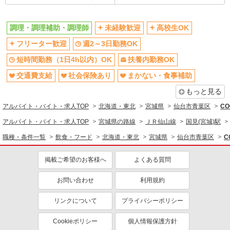
調理・調理補助・調理師
未経験歓迎
高校生OK
フリーター歓迎
週2～3日勤務OK
短時間勤務（1日4h以内）OK
扶養内勤務OK
交通費支給
社会保険あり
まかない・食事補助
もっと見る
アルバイト・バイト・求人TOP
北海道・東北
宮城県
仙台市青葉区
C
アルバイト・バイト・求人TOP
宮城県の路線
ＪＲ仙山線
国見(宮城)駅
職種・条件一覧
飲食・フード
北海道・東北
宮城県
仙台市青葉区
C
掲載ご希望のお客様へ
よくある質問
お問い合わせ
利用規約
リンクについて
プライバシーポリシー
Cookieポリシー
個人情報保護方針