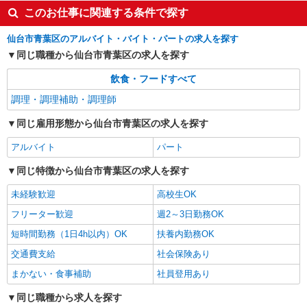
時給1,100〜1,200円 ※経験、能力による ※詳
このお仕事に関連する条件で探す
細は面接の際にご説明いたします 【試用期間】 試
用期間：有（2ヶ月） 試用期間中の労働条件：変
宮城県仙台市青葉区上杉6-4-1
仙台市青葉区のアルバイト・バイト・パートの求人を探す
更なし
同じ職種から仙台市青葉区の求人を探す
詳細を見る
キープ
飲食・フードすべて
アルバイト
パート
調理・調理補助・調理師
びっくりドンキー 南吉成店
同じ雇用形態から仙台市青葉区の求人を探す
びっくりドンキーのキッチンスタッフ
時給1,080円 18歳未満（高校生含む）時給
アルバイト
パート
1,040円 深夜（22時以降 年少者不可）時給1,350
円 ☆早朝手当：時給＋100円 ☆12月31日〜1月3日
同じ特徴から仙台市青葉区の求人を探す
びっくりドンキー 南吉成店 宮城県仙台市青
まで年末年始手当有（時給アップ）
葉区南吉成3丁目1番地18
未経験歓迎
高校生OK
フリーター歓迎
週2～3日勤務OK
詳細を見る
キープ
短時間勤務（1日4h以内）OK
扶養内勤務OK
アルバイト
パート
交通費支給
社会保険あり
びっくりドンキー 黒松店
まかない・食事補助
社員登用あり
びっくりドンキーのキッチンスタッフ
時給1,040円 18歳未満（高校生含む）時給
同じ職種から求人を探す
1,040円 深夜（22時以降 年少者不可）時給1,300