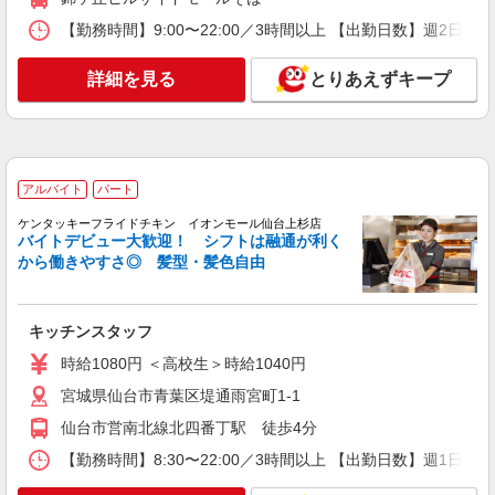
食事付き学生マンションでの調理員
【勤務時間】9:00〜22:00／3時間以上 【出勤日数】週2
月給210,000円〜230,000円 ※経験・能力を考
慮し決定 ※試用期間3ヵ月（同条件）
詳細を見る
とりあえずキープ
宮城県仙台市青葉区五橋2丁目202-1 （仮称）
The Park Hive仙台五橋 ※2027年3月オープン予定
※オープン前は近隣施設で勤務いただきます ※状
況により近隣食堂へ配属の可能性あり
詳細を見る
キープ
アルバイト
パート
アルバイト
パート
ケンタッキーフライドチキン イオンモール仙台上杉店
すき家 48号仙台折立店
バイトデビュー大歓迎！ シフトは融通が利く
から働きやすさ◎ 髪型・髪色自由
すき家の店舗スタッフ（接客・調理・清掃な
ど）
時給1,100円 ※22:00〜翌5:00：時給1,375円 ※
キッチンスタッフ
高校生時給1,050円 ※土日祝手当 時給＋30円 ※
早朝手当（5:00〜9:00）時給＋150円
宮城県仙台市青葉区折立1-21-20
時給1080円 ＜高校生＞時給1040円
宮城県仙台市青葉区堤通雨宮町1-1
詳細を見る
キープ
仙台市営南北線北四番丁駅 徒歩4分
アルバイト
【勤務時間】8:30〜22:00／3時間以上 【出勤日数】週1
パート
すき家 仙台クリスロード店