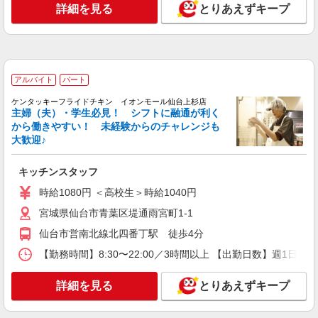
すき家の店舗スタッフ（接客・調理・清掃な
詳細を見る
とりあえずキープ
ど）
時給1,438円
宮城県仙台市青葉区中央2-2-29
アルバイト
パート
詳細を見る
キープ
ケンタッキーフライドチキン イオンモール仙台上杉店
主婦（夫）・学生必見！ シフトに融通が利く
アルバイト
パート
から働きやすい！ 未経験からのチャレンジも
すき家 仙台クリスロード店
大歓迎♪
すき家の店舗スタッフ（接客・調理・清掃な
ど）
キッチンスタッフ
時給1,150円 ※22:00〜翌5:00：時給1,438円 ※
時給1080円 ＜高校生＞時給1040円
高校生時給1,038円 ※早朝手当（5:00〜9:00）時給
＋150円
宮城県仙台市青葉区中央2-2-29
宮城県仙台市青葉区堤通雨宮町1-1
仙台市営南北線北四番丁駅 徒歩4分
詳細を見る
キープ
【勤務時間】8:30〜22:00／3時間以上 【出勤日数】週1
パート
詳細を見る
とりあえずキープ
株式会社ニッコクトラスト 宮城教育大学附属小学校（1679）
学校の栄養士