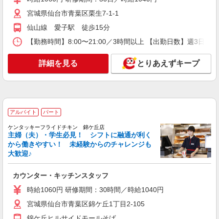
アルバイト
パート
株式会社ジェイ・エス・ビー・フードサービス
宮城県仙台市青葉区栗生7-1-1
食事付き学生マンションでの調理補助
仙山線 愛子駅 徒歩15分
時給1,040円 ※試用期間3ヵ月（同条件）
【勤務時間】8:00〜21:00／3時間以上 【出勤日数】週3
学生会館8Flag（エイトフラッグ） 宮城県仙台
市青葉区八幡1丁目2-15
詳細を見る
とりあえずキープ
詳細を見る
キープ
正社員
株式会社ジェイ・エス・ビー・フードサービス
アルバイト
パート
学生マンションでの調理責任者
ケンタッキーフライドチキン 錦ケ丘店
月給230,000円〜250,000円 ※経験・能力によ
主婦（夫）・学生必見！ シフトに融通が利く
る ※試用期間3ヶ月（同条件）
から働きやすい！ 未経験からのチャレンジも
大歓迎♪
≪学生会館スフィーダ仙台広瀬町≫ 宮城県仙
台市青葉区広瀬町4-25 ★自転車・バイク・車通勤
可
カウンター・キッチンスタッフ
詳細を見る
キープ
時給1060円 研修期間：30時間／時給1040円
宮城県仙台市青葉区錦ケ丘1丁目2-105
正社員
株式会社ジェイ・エス・ビー・フードサービス
錦ケ丘ヒルサイドモールそば