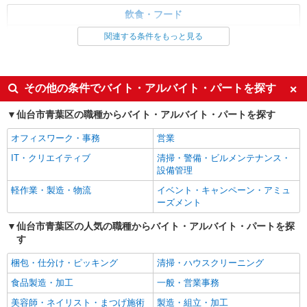
円 ☆12月31日〜1月3日まで年末年始手当有（時給
飲食・フード
びっくりドンキー 黒松店 宮城県仙台市青葉
アップ）
区双葉ヶ丘1丁目45－9
調理・調理補助・調理師
関連する条件をもっと見る
詳細を見る
同じ特徴から求人を探す
キープ
未経験歓迎
高校生OK
その他の条件でバイト・アルバイト・パートを探す
パート
週2～3日勤務OK
短時間勤務（1日4h以内）OK
株式会社ニッコクトラスト 宮城教育大学附属小学校（1679）
仙台市青葉区の職種からバイト・アルバイト・パートを探す
学校の調理スタッフ
扶養内勤務OK
交通費支給
時給1,038〜1,200円 ※経験、能力による ※詳
オフィスワーク・事務
営業
社会保険あり
まかない・食事補助
細は面接の際にご説明いたします 【試用期間】 試
IT・クリエイティブ
清掃・警備・ビルメンテナンス・
用期間：有（2ヶ月） 試用期間中の労働条件：変
社員登用あり
宮城県仙台市青葉区上杉6-4-1
設備管理
更なし
軽作業・製造・物流
イベント・キャンペーン・アミュ
詳細を見る
キープ
ーズメント
仙台市青葉区の人気の職種からバイト・アルバイト・パートを探
す
梱包・仕分け・ピッキング
清掃・ハウスクリーニング
食品製造・加工
一般・営業事務
美容師・ネイリスト・まつげ施術
製造・組立・加工