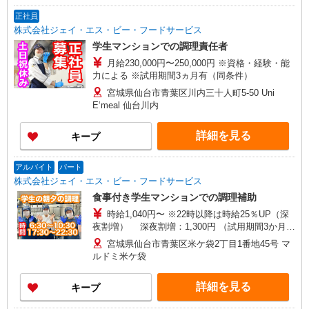
正社員
株式会社ジェイ・エス・ビー・フードサービス
学生マンションでの調理責任者
月給230,000円〜250,000円 ※資格・経験・能
力による ※試用期間3ヵ月有（同条件）
宮城県仙台市青葉区川内三十人町5‐50 Uni
E‘meal 仙台川内
詳細を見る
キープ
アルバイト
パート
株式会社ジェイ・エス・ビー・フードサービス
食事付き学生マンションでの調理補助
時給1,040円〜 ※22時以降は時給25％UP（深
夜割増） 深夜割増：1,300円 （試用期間3か月、
同条件）
宮城県仙台市青葉区米ケ袋2丁目1番地45号 マ
ルドミ米ケ袋
詳細を見る
キープ