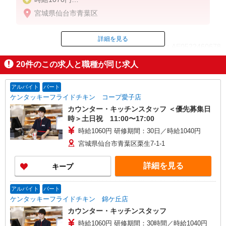
※22:00〜翌5:00：時給1338円
宮城県仙台市青葉区
※高校生時給1040円
■【土日祝加給】
詳細を見る
ID：AE0522460678
土日祝は1時間当たり＋100円
20
件のこの求人と職種が同じ求人
■特別手当
掲載期間終了
早朝手当（5:00〜8:00）時給＋100円
アルバイト
パート
ケンタッキーフライドチキン コープ愛子店
カウンター・キッチンスタッフ ＜優先募集日
時＞土日祝 11:00〜17:00
時給1060円 研修期間：30日／時給1040円
宮城県仙台市青葉区栗生7-1-1
詳細を見る
キープ
アルバイト
パート
ケンタッキーフライドチキン 錦ケ丘店
カウンター・キッチンスタッフ
時給1060円 研修期間：30時間／時給1040円