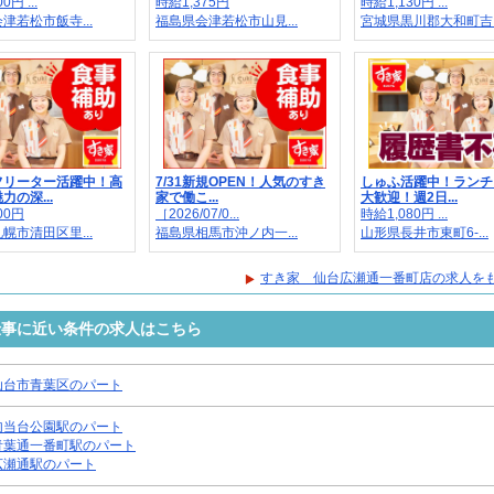
0円 ...
時給1,375円
時給1,130円 ...
津若松市飯寺...
福島県会津若松市山見...
宮城県黒川郡大和町吉..
フリーター活躍中！高
7/31新規OPEN！人気のすき
しゅふ活躍中！ランチ
力の深...
家で働こ...
大歓迎！週2日...
00円
［2026/07/0...
時給1,080円 ...
幌市清田区里...
福島県相馬市沖ノ内一...
山形県長井市東町6-...
すき家 仙台広瀬通一番町店の求人を
仕事に近い条件の求人はこちら
仙台市青葉区のパート
勾当台公園駅のパート
青葉通一番町駅のパート
広瀬通駅のパート