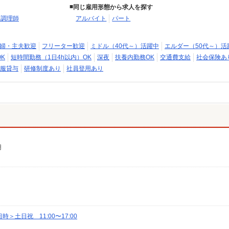
同じ雇用形態から求人を探す
・調理師
アルバイト
パート
婦・主夫歓迎
フリーター歓迎
ミドル（40代～）活躍中
エルダー（50代～）活
K
短時間勤務（1日4h以内）OK
深夜
扶養内勤務OK
交通費支給
社会保険あ
服貸与
研修制度あり
社員登用あり
円
土日祝 11:00〜17:00