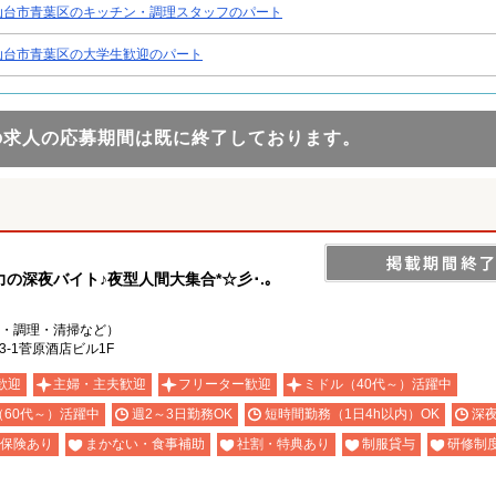
仙台市青葉区のキッチン・調理スタッフのパート
仙台市青葉区の大学生歓迎のパート
の求人の応募期間は既に終了しております。
深夜バイト♪夜型人間大集合*☆彡･.｡
・調理・清掃など）
-1菅原酒店ビル1F
歓迎
主婦・主夫歓迎
フリーター歓迎
ミドル（40代～）活躍中
（60代～）活躍中
週2～3日勤務OK
短時間勤務（1日4h以内）OK
深
保険あり
まかない・食事補助
社割・特典あり
制服貸与
研修制