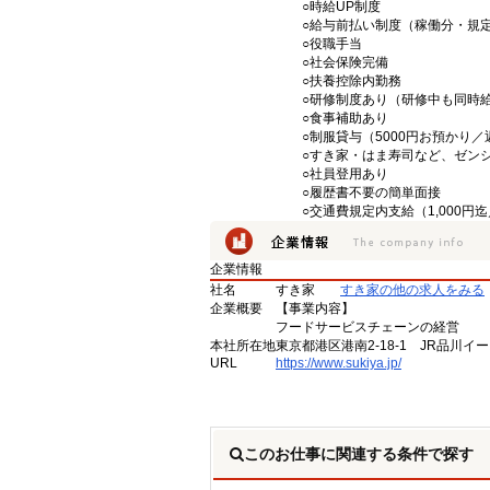
○時給UP制度
○給与前払い制度（稼働分・規
○役職手当
○社会保険完備
○扶養控除内勤務
○研修制度あり（研修中も同時
○食事補助あり
○制服貸与（5000円お預かり
○すき家・はま寿司など、ゼン
○社員登用あり
○履歴書不要の簡単面接
○交通費規定内支給（1,000円
企業情報
社名
すき家
すき家の他の求人をみる
企業概要
【事業内容】
フードサービスチェーンの経営
本社所在地
東京都港区港南2-18-1 JR品川イ
URL
https://www.sukiya.jp/
このお仕事に関連する条件で探す