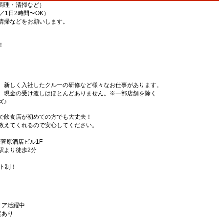
調理・清掃など）
／1日2時間〜OK）
清掃などをお願いします。
！
、新しく入社したクルーの研修など様々なお仕事があります。
、現金の受け渡しはほとんどありません。※一部店舗を除く
ズ♪
で飲食店が初めての方でも大丈夫！
教えてくれるので安心してください。
1菅原酒店ビル1F
駅より徒歩2分
フト制！
ニア活躍中
定あり