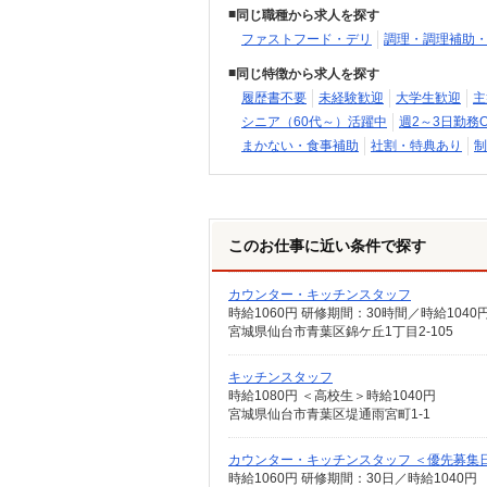
同じ職種から求人を探す
ファストフード・デリ
調理・調理補助
同じ特徴から求人を探す
履歴書不要
未経験歓迎
大学生歓迎
主
シニア（60代～）活躍中
週2～3日勤務O
まかない・食事補助
社割・特典あり
制
このお仕事に近い条件で探す
カウンター・キッチンスタッフ
時給1060円 研修期間：30時間／時給1040
宮城県仙台市青葉区錦ケ丘1丁目2-105
キッチンスタッフ
時給1080円 ＜高校生＞時給1040円
宮城県仙台市青葉区堤通雨宮町1-1
カウンター・キッチンスタッフ ＜優先募集日時＞
時給1060円 研修期間：30日／時給1040円