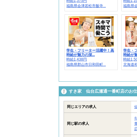
時給1,375円
時給1,10
福島県会津若松市飯寺...
福島県会
学生・フリーター活躍中！高
学生・
時給が魅力の深...
時給が魅
時給1,438円
時給1,5
福島県郡山市日和田町...
北海道札
すき家 仙台広瀬通一番町店のお
同じエリアの求人
同じ駅の求人