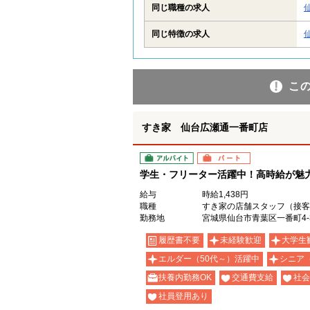
同じ職種の求人
同じ特徴の求人
こ
すき家 仙台広瀬通一番町店
アルバイト
パート
学生・フリーター活躍中！高時給が魅力の
給与
時給1,438円
職種
すき家の店舗スタッフ（接客
勤務地
宮城県仙台市青葉区一番町4-3
履歴書不要
未経験歓迎
大学生
エルダー（50代～）活躍中
シニア
扶養内勤務OK
交通費支給
社会
社員登用あり