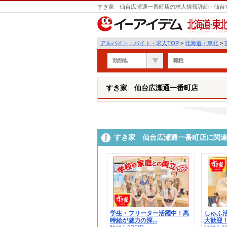
すき家 仙台広瀬通一番町店の求人情報詳細 - 仙
北海道・東北
アルバイト・バイト・求人TOP
>
北海道・東北
>
勤務地
職種
すき家 仙台広瀬通一番町店
すき家 仙台広瀬通一番町店に関
学生・フリーター活躍中！高
しゅふ
時給が魅力の深...
大歓迎！週