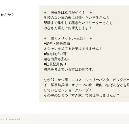
≪ 深夜帯は給与がイイ！ ≫
ませんか？
学校のない日の夜に頑張りたい学生さんも、
早朝まで集中して稼ぎたいフリーターさんも
みなさん喜んでお迎えします！
≪ 働くメリットいっぱい ≫
■髪型・髪色自由
オシャレを捨てる必要はありません！
■給与前払い可
急な出費も安心♪
■社員登用あり
将来を考えている方は必見です。
なか卯、かつ庵、ココス、ジョリーパスタ、ビッグボ
イ、華屋与兵衛、オリーブの丘、焼肉いちばんなどを
しているゼンショーグループ！
その中のひとつ『すき家』でお仕事しませんか？