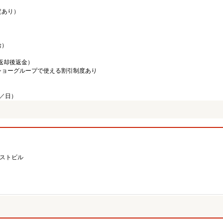
定あり）
給）
／返却後返金）
ショーグループで使える割引制度あり
迄／日）
ーストビル