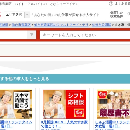
よくある
台市青葉区｜バイト・アルバイトのことならイーアイデム
保存した
0
エリア選択
「あなたの街」のお仕事が探せる求人サイト
検索条件
宮城県
>
仙台市青葉区
>
仙台市青葉区のファストフード・デリ
>
勾当台公園駅
> すき家 
連する他の求人をもっと見る
活躍中！ランチタイム
8月新規OPEN！人気のすき家
しゅふ活躍中！ランチ
2日...
で働こう！...
大歓迎！週2日...