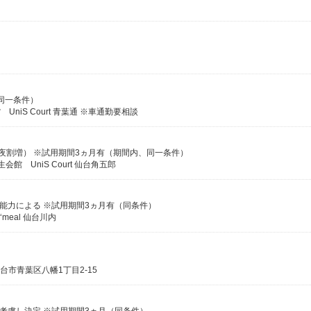
、同一条件）
niS Court 青葉通 ※車通勤要相談
P（深夜割増） ※試用期間3ヵ月有（期間内、同一条件）
館 UniS Court 仙台角五郎
経験・能力による ※試用期間3ヵ月有（同条件）
meal 仙台川内
台市青葉区八幡1丁目2-15