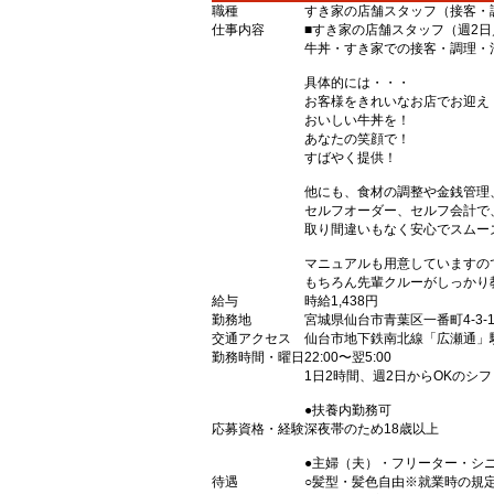
職種
すき家の店舗スタッフ（接客・
仕事内容
■すき家の店舗スタッフ（週2日
牛丼・すき家での接客・調理・
具体的には・・・
お客様をきれいなお店でお迎え
おいしい牛丼を！
あなたの笑顔で！
すばやく提供！
他にも、食材の調整や金銭管理
セルフオーダー、セルフ会計で
取り間違いもなく安心でスムー
マニュアルも用意していますの
もちろん先輩クルーがしっかり
給与
時給1,438円
勤務地
宮城県仙台市青葉区一番町4-3-
交通アクセス
仙台市地下鉄南北線「広瀬通」
勤務時間・曜日
22:00〜翌5:00
1日2時間、週2日からOKのシ
●扶養内勤務可
応募資格・経験
深夜帯のため18歳以上
●主婦（夫）・フリーター・シ
待遇
○髪型・髪色自由※就業時の規