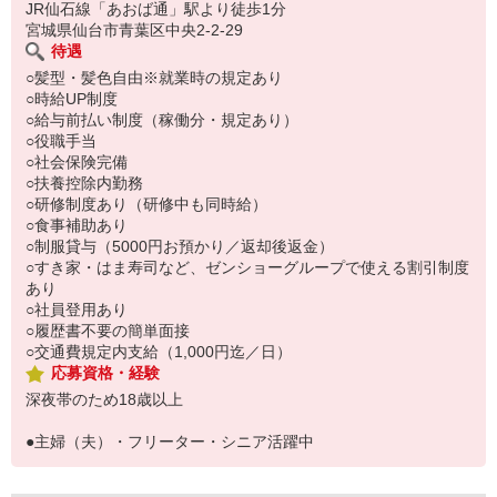
い。
JR仙石線「あおば通」駅より徒歩1分
宮城県仙台市青葉区中央2-2-29
待遇
○髪型・髪色自由※就業時の規定あり
○時給UP制度
○給与前払い制度（稼働分・規定あり）
○役職手当
○社会保険完備
○扶養控除内勤務
○研修制度あり（研修中も同時給）
○食事補助あり
○制服貸与（5000円お預かり／返却後返金）
○すき家・はま寿司など、ゼンショーグループで使える割引制度
あり
○社員登用あり
○履歴書不要の簡単面接
○交通費規定内支給（1,000円迄／日）
応募資格・経験
深夜帯のため18歳以上
●主婦（夫）・フリーター・シニア活躍中