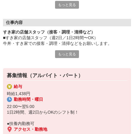
もっと見る
≪ 働くメリットいっぱい ≫
■髪型・髪色自由
オシャレを捨てる必要はありません！
仕事内容
■給与前払い可
すき家の店舗スタッフ（接客・調理・清掃など）
急な出費も安心♪
■すき家の店舗スタッフ（週2日／1日2時間〜OK）
■社員登用あり
牛丼・すき家での接客・調理・清掃などをお願いします。
将来を考えている方は必見です。
もっと見る
具体的には・・・
なか卯、かつ庵、ココス、ジョリーパスタ、ビッグボーイ、華屋
お客様をきれいなお店でお迎え！
与兵衛、オリーブの丘、焼肉いちばんなどを経営しているゼンシ
おいしい牛丼を！
ョーグループ！
あなたの笑顔で！
その中のひとつ『すき家』でお仕事しませんか？
募集情報（アルバイト・パート）
すばやく提供！
給与
他にも、食材の調整や金銭管理、新しく入社したクルーの研修など
時給1,438円
様々なお仕事があります。
勤務時間・曜日
セルフオーダー、セルフ会計で、現金の受け渡しはほとんどありま
せん。※一部店舗を除く
22:00〜翌5:00
取り間違いもなく安心でスムーズ♪
1日2時間、週2日からOKのシフト制！
マニュアルも用意していますので飲食店が初めての方でも大丈夫！
●扶養内勤務可
もちろん先輩クルーがしっかり教えてくれるので安心してくださ
アクセス・勤務地