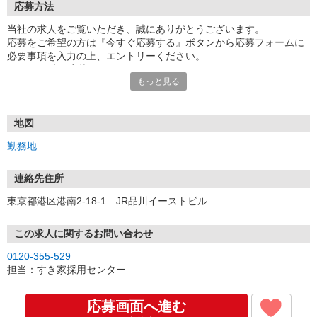
応募方法
当社の求人をご覧いただき、誠にありがとうございます。
応募をご希望の方は『今すぐ応募する』ボタンから応募フォームに
必要事項を入力の上、エントリーください。
☆★☆24時間応募OK！☆★☆
もっと見る
・・・お願い・・・
応募の際は、連絡先に「携帯電話のアドレス」や「携帯電話の番
号」など
地図
普段つながりやすい連絡先を入力してください。
勤務地
連絡先住所
東京都港区港南2-18-1 JR品川イーストビル
この求人に関するお問い合わせ
0120-355-529
担当：すき家採用センター
応募画面へ進む