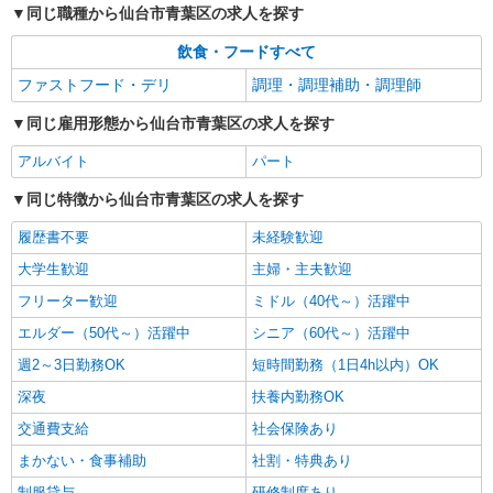
同じ職種から仙台市青葉区の求人を探す
慮し決定 ※試用期間3ヵ月（同条件）
宮城県仙台市青葉区五橋2丁目202-1 （仮称）
飲食・フードすべて
The Park Hive仙台五橋 ※2027年3月オープン予定
ファストフード・デリ
調理・調理補助・調理師
※オープン前は近隣施設で勤務いただきます ※状
況により近隣食堂へ配属の可能性あり
詳細を見る
キープ
同じ雇用形態から仙台市青葉区の求人を探す
アルバイト
パート
アルバイト
パート
株式会社ジェイ・エス・ビー・フードサービス
同じ特徴から仙台市青葉区の求人を探す
食事付き学生マンションでの調理補助
履歴書不要
未経験歓迎
時給1,040円〜 ※22時以降は時給25％UP（深
夜割増） 深夜割増：1,300円 （試用期間3か月、
大学生歓迎
主婦・主夫歓迎
同条件）
宮城県仙台市青葉区米ケ袋2丁目1番地45号 マ
フリーター歓迎
ミドル（40代～）活躍中
ルドミ米ケ袋
エルダー（50代～）活躍中
シニア（60代～）活躍中
詳細を見る
キープ
週2～3日勤務OK
短時間勤務（1日4h以内）OK
深夜
扶養内勤務OK
アルバイト
パート
株式会社ジェイ・エス・ビー・フードサービス
交通費支給
社会保険あり
食事付き学生マンションでの調理補助
まかない・食事補助
社割・特典あり
時給1,040円 ※試用期間3ヵ月（同条件）
制服貸与
研修制度あり