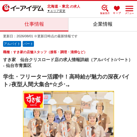
北海道・東北
の求人
▼エリア変更
仕事情報
企業情報
更新日：2026/08/01 ※更新日時点の最新情報です
アルバイト
パート
職種：すき家の店舗スタッフ（接客・調理・清掃など）
すき家 仙台クリスロード店の求人情報詳細（アルバイト/パート）
- 仙台市青葉区
学生・フリーター活躍中！高時給が魅力の深夜バイ
ト♪夜型人間大集合*☆彡･.｡