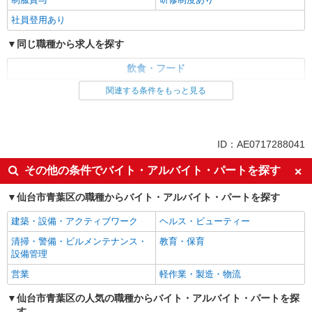
学生会館8Flag（エイトフラッグ） 宮城県仙台
社員登用あり
市青葉区八幡1丁目2-15
同じ職種から求人を探す
詳細を見る
キープ
飲食・フード
アルバイト
パート
ファストフード・デリ
調理・調理補助・調理師
関連する条件をもっと見る
株式会社ジェイ・エス・ビー・フードサービス
同じ特徴から求人を探す
食事付き学生マンションでの調理補助
時給1,040円 ※試用期間3ヵ月（同条件） ※22
未経験歓迎
大学生歓迎
ID：AE0717288041
時以降は時給25％UP（深夜割増）
ミドル（40代～）活躍中
週2～3日勤務OK
宮城県仙台市青葉区川内三十人町 学生会館 ユ
その他の条件でバイト・アルバイト・パートを探す
ニドーム川内
短時間勤務（1日4h以内）OK
深夜
仙台市青葉区の職種からバイト・アルバイト・パートを探す
扶養内勤務OK
交通費支給
詳細を見る
キープ
社会保険あり
まかない・食事補助
建築・設備・アクティブワーク
ヘルス・ビューティー
アルバイト
パート
社員登用あり
清掃・警備・ビルメンテナンス・
教育・保育
ピザハット 錦ケ丘店
設備管理
ピザの宅配／デリバリー・配達
営業
軽作業・製造・物流
時給1,100円以上 平日 時給1,100円以上 高校
生 時給1,100円以上
仙台市青葉区の人気の職種からバイト・アルバイト・パートを探
す