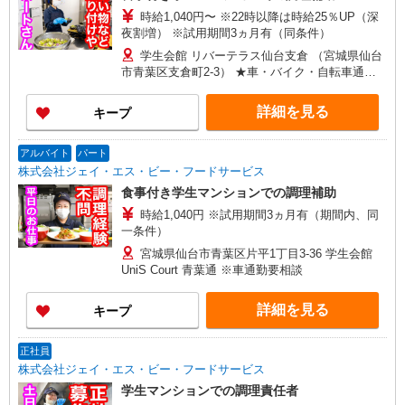
時給1,040円〜 ※22時以降は時給25％UP（深
夜割増） ※試用期間3ヵ月有（同条件）
学生会館 リバーテラス仙台支倉 （宮城県仙台
市青葉区支倉町2-3） ★車・バイク・自転車通勤
OK
詳細を見る
キープ
アルバイト
パート
株式会社ジェイ・エス・ビー・フードサービス
食事付き学生マンションでの調理補助
時給1,040円 ※試用期間3ヵ月有（期間内、同
一条件）
宮城県仙台市青葉区片平1丁目3-36 学生会館
UniS Court 青葉通 ※車通勤要相談
詳細を見る
キープ
正社員
株式会社ジェイ・エス・ビー・フードサービス
学生マンションでの調理責任者