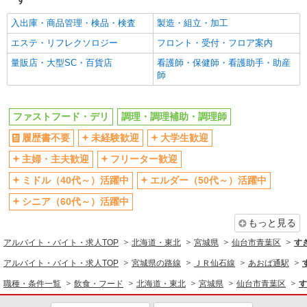
宮城県仙台市青葉区錦ケ丘1丁目2番105号
入出庫・商品管理・検品・検査
製造・組立・加工
詳細を見る
キープ
エステ・リフレクソロジー
フロント・受付・フロア案内
量販店・大型SC・百貨店
看護師・保健師・看護助手・助産
アルバイト
パート
師
すき家 48号仙台折立店
すき家の店舗スタッフ（接客・調理・清掃な
ど）
ファストフード・デリ
調理・調理補助・調理師
時給1,100円 ※22:00〜翌5:00：時給1,375円 ※
高校生時給1,050円 ※土日祝手当 時給＋30円 ※
履歴書不要
未経験歓迎
大学生歓迎
早朝手当（5:00〜9:00）時給＋150円
宮城県仙台市青葉区折立1-21-20
主婦・主夫歓迎
フリーター歓迎
ミドル（40代～）活躍中
エルダー（50代～）活躍中
詳細を見る
キープ
シニア（60代～）活躍中
アルバイト
パート
もっと見る
ピザハット 仙台西公園通り店
アルバイト・バイト・求人TOP
北海道・東北
宮城県
仙台市青葉区
す
ピザの宅配／デリバリー・配達
時給1,100円以上 平日 時給1,100円以上 高校
アルバイト・バイト・求人TOP
宮城県の路線
ＪＲ仙石線
あおば通駅
生 時給1,100円以上
職種・条件一覧
飲食・フード
北海道・東北
宮城県
仙台市青葉区
す
宮城県仙台市青葉区支倉町2ー46 エスパシオ
支倉1F