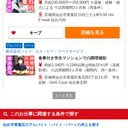
月給230,000円〜250,000円 ※資格・経験・能
力による ※試用期間3ヵ月有（同条件）
宮城県仙台市青葉区川内三十人町5‐50 Uni
E‘meal 仙台川内
詳細を見る
キープ
アルバイト
パート
株式会社ジェイ・エス・ビー・フードサービス
食事付き学生マンションでの調理補助
時給1,040円 ※22時以降は時給25％UP（深夜
割増） ※試用期間3ヵ月有（期間内、同一条件）
宮城県仙台市青葉区角五郎2丁目13-20 学生
会館 UniS Court 仙台角五郎
詳細を見る
キープ
もっと見る
正社員
このお仕事に関連する条件で探す
株式会社ジェイ・エス・ビー・フードサービス
食事付き学生マンションでの調理員
仙台市青葉区のアルバイト・バイト・パートの求人を探す
月給210,000円〜230,000円 ※経験・能力を考