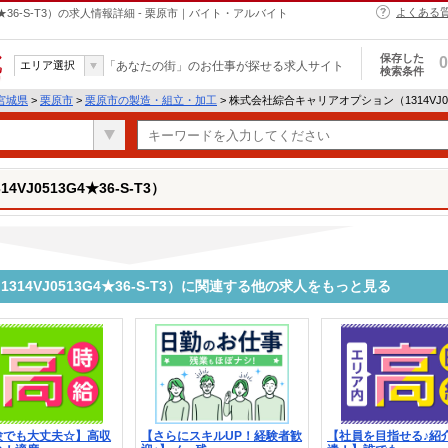
よくある
★36-S-T3）の求人情報詳細 - 栗原市｜バイト・アルバイト
保存した
0
エリア選択
「あなたの街」のお仕事が探せる求人サイト
検索条件
宮城県
>
栗原市
>
栗原市の製造・組立・加工
> 株式会社綜合キャリアオプション（1314VJ05
J0513G4★36-S-T3）
14VJ0513G4★36-S-T3）に関連する他の求人をもっと見る
験でも大丈夫☆】高収
【さらにスキルUP！経験者歓
【社員を目指せる♪紹