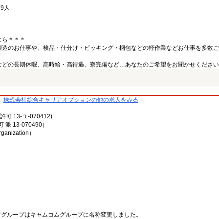
9人
なら＊＊＊
製造のお仕事や、検品・仕分け・ピッキング・梱包などの軽作業などお仕事を多数ご
などの長期休暇、高時給・高待遇、寮完備など…あなたのご希望をお聞かせください
株式会社綜合キャリアオプションの他の求人をみる
13-ユ-070412)
13-070490）
rganization）
リアグループはキャムコムグループに名称変更しました。