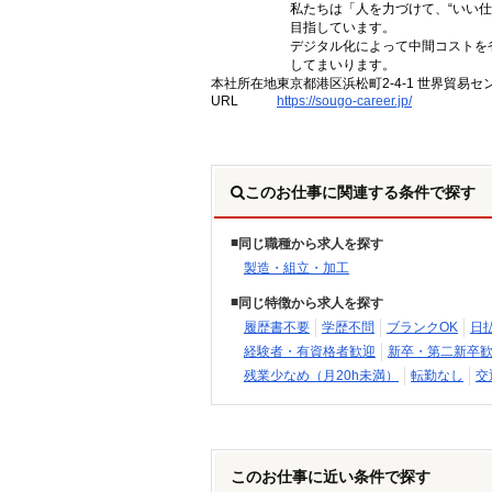
私たちは「人を力づけて、“いい仕
目指しています。
デジタル化によって中間コストを
してまいります。
本社所在地
東京都港区浜松町2-4-1 世界貿易セ
URL
https://sougo-career.jp/
このお仕事に関連する条件で探す
同じ職種から求人を探す
製造・組立・加工
同じ特徴から求人を探す
履歴書不要
学歴不問
ブランクOK
日
経験者・有資格者歓迎
新卒・第二新卒
残業少なめ（月20h未満）
転勤なし
交
このお仕事に近い条件で探す