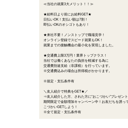
≪当社の就業3大メリット！！≫
★給料日より前にお給料GET★
日払いOK！支払い額は7割！
即払いOKのオシゴトもあり！
★来社不要！ノンストップで職場見学！
オンライン登録でスピード就業もOK！
就業までの接触機会の最小化を実現しました。
★交通費上限3万円！業界トップクラス！
当社では働くあなたの負担を軽減する為に
交通費別途支給（非課税）を行っています。
※交通費込みの場合は所得税がかかります。
※規定・支払条件有
＼友人紹介で特典をGET★／
⇒友人紹介した方、された方に“おこづかい”プレゼン
期間限定で金額増加キャンペーン中！お友だちを誘っ
こづかいGETしよう！
※全て規定・支払条件有