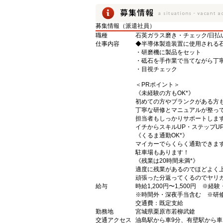
募集情報（派遣社員）
職種
石英ガラス磨き・チェック/日払
仕事内容
◆半導体製造装置に使用される
・研磨機に製品をセット
・砥石を手作業で当てながら丁
・目視チェック
＜PRポイント＞
《未経験の方もOK*》
初めての方やブランクがある方
丁寧な研修とマニュアルが整っ
担当者もしっかりサポートしま
イチからスキルUP・ステップU
《くるま通勤OK*》
マイカーでらくらく通勤できます
駐車場もあります！
《残業は20時間未満*》
適度に残業があるのでほどよく上
頑張った分返ってくるのでヤリ
給与
時給1,200円〜1,500円 ※経
※時間外・深夜手当含む ※研
交通費：既定支給
勤務地
宮城県栗原市若柳武鎗
交通アクセス
油島駅から車9分、有壁駅から車