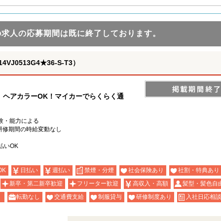
の求人の応募期間は既に終了しております。
0513G4★36-S-T3）
】ヘアカラーOK！マイカーでらくらく通
※経験・能力による
研修期間の時給変動なし
払いOK
OK
日払い
週払い
禁煙・分煙
社会保険あり
社割・特典あり
新卒・第二新卒歓迎
フリーター歓迎
高収入・高額
髪型・髪色自
）
転勤なし
交通費支給
制服貸与
研修制度あり
入社日応相