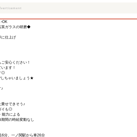
いOK
石英ガラスの研磨◆
寧に仕上げ
もご安心ください！
ています！
す◎
Pしちゃいましょう★
♪
乗せできそう♪
ガイも◎
験・能力による
修期間の時給変動なし
16分、一ノ関駅から車26分