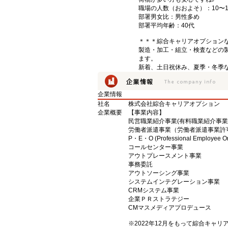
職場の人数（おおよそ）：10〜1
部署男女比：男性多め
部署平均年齢：40代
＊＊＊綜合キャリアオプション
製造・加工・組立・検査などの
ます。
新着、土日祝休み、夏季・冬季
企業情報
社名
株式会社綜合キャリアオプション
企業概要
【事業内容】
民営職業紹介事業(有料職業紹介事業許可 
労働者派遣事業（労働者派遣事業許可 派 
P・E・O (Professional Employee O
コールセンター事業
アウトプレースメント事業
事務委託
アウトソーシング事業
システムインテグレーション事業
CRMシステム事業
企業ＰＲストラテジー
CMマスメディアプロデュース
※2022年12月をもって綜合キャ