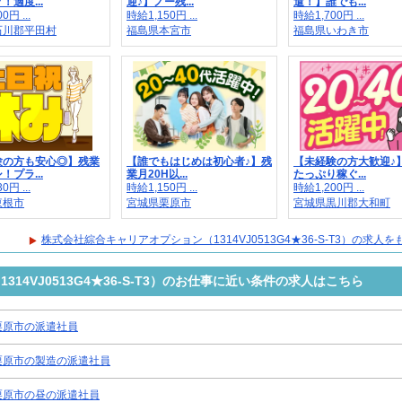
！適度...
迎♪】ノー残...
遣！】誰でも...
0円 ...
時給1,150円 ...
時給1,700円 ...
石川郡平田村
福島県本宮市
福島県いわき市
験の方も安心◎】残業
【誰でもはじめは初心者♪】残
【未経験の方大歓迎♪
！プラ...
業月20H以...
たっぷり稼ぐ...
0円 ...
時給1,150円 ...
時給1,200円 ...
東根市
宮城県栗原市
宮城県黒川郡大和町
株式会社綜合キャリアオプション（1314VJ0513G4★36-S-T3）の求人
14VJ0513G4★36-S-T3）のお仕事に近い条件の求人はこちら
栗原市の派遣社員
栗原市の製造の派遣社員
栗原市の昼の派遣社員