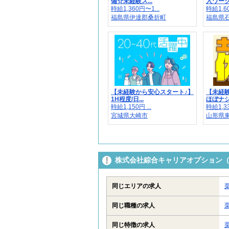
備☆未経験ス...
入ワーク
時給1,360円〜1...
時給1,60
福島県伊達郡桑折町
福島県
【未経験から安心スタート♪】
【未経
1H程度/日...
ほぼナシ
時給1,150円 ...
時給1,33
宮城県大崎市
山形県
株式会社綜合キャリアオプション（13
同じエリアの求人
同じ職種の求人
同じ特徴の求人