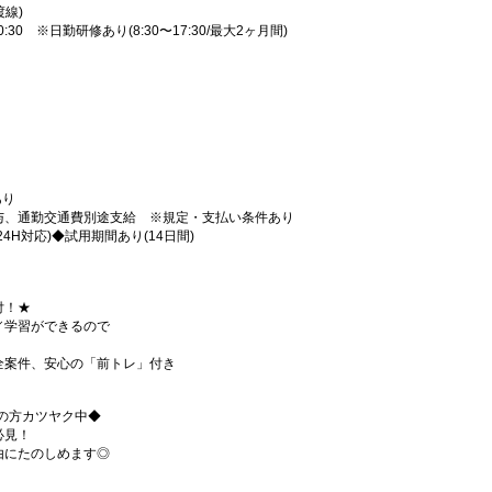
渡線)
〜翌0:30 ※日勤研修あり(8:30〜17:30/最大2ヶ月間)
あり
与、通勤交通費別途支給 ※規定・支払い条件あり
4H対応)◆試用期間あり(14日間)
付！★
／学習ができるので
全案件、安心の「前トレ」付き
代の方カツヤク中◆
必見！
由にたのしめます◎
！