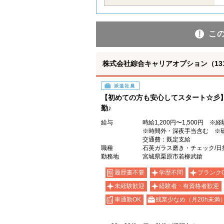
こ
株式会社綜合キャリアオプション（1314VJ
派遣社員
【初めての方も安心してスタート☆彡
勤♪
給与
時給1,200円〜1,500円 
※時間外・深夜手当含む ※
交通費：既定支給
職種
石英ガラス磨き・チェック/日
勤務地
宮城県栗原市若柳武鎗
履歴書不要
学歴不問
ブランク
未経験歓迎
経験者・有資格者歓迎
車通勤OK
残業少なめ（月20h未満