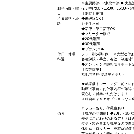
※主要路線(JR東北本線/JR大船
勤務時間・曜
(2交替)7:00〜16:00、15:30
日
【期間】長期
応募資格・経
◆未経験OK！
験
※学生不可
◆新卒・第二新卒OK
◆フリーター歓迎
◆20代活躍
◆30代活躍
◆ブランクOK
休日・休暇
シフト制(4勤2休) ※大型連休
待遇
各種保険・手当、有給、制服貸
◆オンライン医師相談サポート(2
【喫煙環境】
敷地内禁煙(喫煙場所あり）
★就業前トレーニング：前トレ
動画で事前にお仕事内容の確認
安心して就業いただけます！
※綜合キャリアオプションなら
ロッカーあり、休憩室あり
備考
【職場の雰囲気】◆20代・30
髪型にこだわりのあるアナタは
髪型・髪色自由な職場なので自
休憩室・ロッカー・更衣室完備
荷物が多い方も安心ですね♪