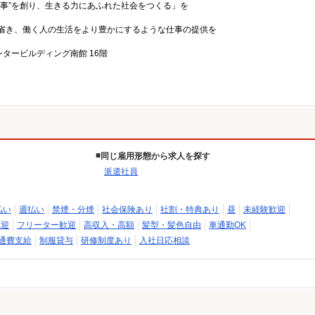
事”を創り、生きる力にあふれた社会をつくる」を
省き、働く人の生活をより豊かにするような仕事の提供を
ンタービルディング南館 16階
同じ雇用形態から求人を探す
派遣社員
払い
週払い
禁煙・分煙
社会保険あり
社割・特典あり
昼
未経験歓迎
歓迎
フリーター歓迎
高収入・高額
髪型・髪色自由
車通勤OK
通費支給
制服貸与
研修制度あり
入社日応相談