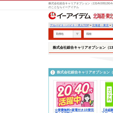
株式会社綜合キャリアオプション（1314VJ0513G4
のことならイーアイデム
北海道・東北
アルバイト・バイト・求人TOP
>
北海道・東北
>
勤務地
職種
株式会社綜合キャリアオプション（1314V
株式会社綜合キャリアオプション（13
☆寮費無料×家電付き1R寮完
【未経