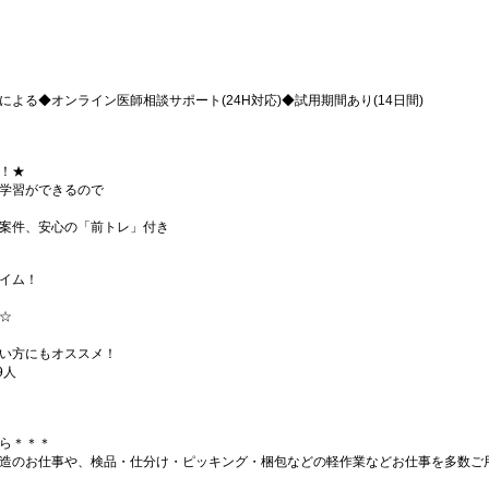
よる◆オンライン医師相談サポート(24H対応)◆試用期間あり(14日間)
！★
学習ができるので
案件、安心の「前トレ」付き
イム！
☆
い方にもオススメ！
9人
ら＊＊＊
造のお仕事や、検品・仕分け・ピッキング・梱包などの軽作業などお仕事を多数ご