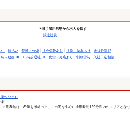
同じ雇用形態から求人を探す
派遣社員
払い
週払い
禁煙・分煙
社会保険あり
社割・特典あり
未経験歓迎
0時～勤務OK
16時前退社OK
食堂・売店あり
制服貸与
入社日応相談
械操作など）
考慮）