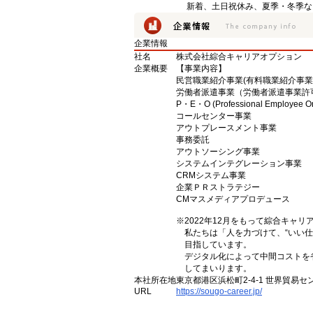
新着、土日祝休み、夏季・冬季な
企業情報
社名
株式会社綜合キャリアオプション
企業概要
【事業内容】
民営職業紹介事業(有料職業紹介事業許可 
労働者派遣事業（労働者派遣事業許可 派 
P・E・O (Professional Employee O
コールセンター事業
アウトプレースメント事業
事務委託
アウトソーシング事業
システムインテグレーション事業
CRMシステム事業
企業ＰＲストラテジー
CMマスメディアプロデュース
※2022年12月をもって綜合キャ
私たちは「人を力づけて、“いい仕
目指しています。
デジタル化によって中間コストを
してまいります。
本社所在地
東京都港区浜松町2-4-1 世界貿易セ
URL
https://sougo-career.jp/