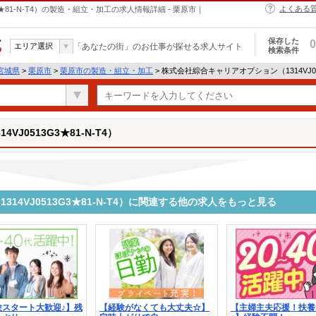
よくある
★81-N-T4）の製造・組立・加工の求人情報詳細 - 栗原市｜
保存した
0
エリア選択
「あなたの街」のお仕事が探せる求人サイト
検索条件
宮城県
>
栗原市
>
栗原市の製造・組立・加工
> 株式会社綜合キャリアオプション（1314VJ05
J0513G3★81-N-T4）
14VJ0513G3★81-N-T4）に関連する他の求人をもっと見る
験スタート大歓迎♪】残
【経験がなくても大丈夫☆】
【主婦主夫応援！扶養