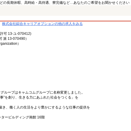
どの長期休暇、高時給・高待遇、寮完備など…あなたのご希望をお聞かせください
株式会社綜合キャリアオプションの他の求人をみる
13-ユ-070412)
13-070490）
rganization）
リアグループはキャムコムグループに名称変更しました。
事”を創り、生きる力にあふれた社会をつくる」を
省き、働く人の生活をより豊かにするような仕事の提供を
ンタービルディング南館 16階