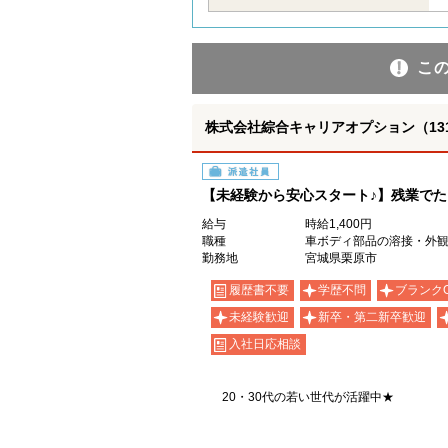
こ
株式会社綜合キャリアオプション（1314VJ
派遣社員
【未経験から安心スタート♪】残業で
給与
時給1,400円
職種
車ボディ部品の溶接・外観
勤務地
宮城県栗原市
履歴書不要
学歴不問
ブランク
未経験歓迎
新卒・第二新卒歓迎
入社日応相談
20・30代の若い世代が活躍中★