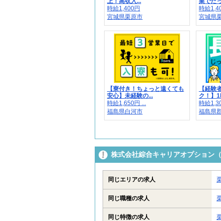
上！高収入...
業でたっぷ
時給1,400円
時給1,40
宮城県栗原市
宮城県
【寮付き！ちょっと遠くても
【経験
安心】未経験の...
ク！】1H
時給1,650円 ...
時給1,30
福島県白河市
福島県
株式会社綜合キャリアオプション（13
同じエリアの求人
同じ職種の求人
同じ特徴の求人