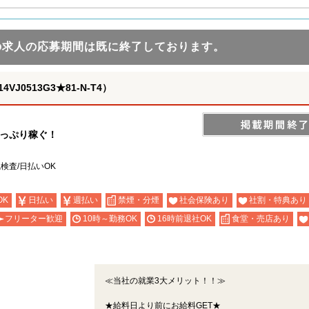
の求人の応募期間は既に終了しております。
0513G3★81-N-T4）
たっぷり稼ぐ！
検査/日払いOK
OK
日払い
週払い
禁煙・分煙
社会保険あり
社割・特典あり
フリーター歓迎
10時～勤務OK
16時前退社OK
食堂・売店あり
≪当社の就業3大メリット！！≫
★給料日より前にお給料GET★