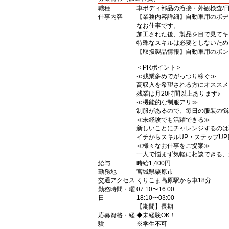
職種
車ボディ部品の溶接・外観検査/日
仕事内容
【業務内容詳細】自動車用のボデ
なお仕事です。
加工された後、製品を目で見てキ
特殊なスキルは必要としないため
【取扱製品情報】自動車用のボン
＜PRポイント＞
≪残業多めでがっつり稼ぐ≫
高収入を希望される方にオススメ
残業は月20時間以上あります♪
≪機能的な制服アリ≫
制服があるので、毎日の服装の悩
≪未経験でも活躍できる≫
新しいことにチャレンジするのは
イチからスキルUP・ステップU
≪様々なお仕事をご提案≫
一人で悩まず気軽に相談できる、
給与
時給1,400円
勤務地
宮城県栗原市
交通アクセス
くりこま高原駅から車18分
勤務時間・曜
07:10〜16:00
日
18:10〜03:00
【期間】長期
応募資格・経
◆未経験OK！
験
※学生不可