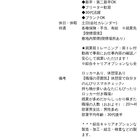
◆新卒・第二新卒OK
◆フリーター歓迎
◆30代活躍
◆ブランクOK
休日・休暇
土日(会社カレンダー)
待遇
各種保険・手当、有給 ※就業先に
【喫煙環境】
敷地内禁煙(喫煙場所あり）
★就業前トレーニング：前トレ付
動画で事前にお仕事内容の確認／
安心して就業いただけます！
※綜合キャリアオプションなら全
ロッカーあり、休憩室あり
備考
【職場の雰囲気】休憩室で自分タ
のんびりスマホチェック♪
持ち物が多いあなたにもぴったり
ロッカー付き職場♪
残業が多めだからしっかり稼ぎた
職場の人数（おおよそ）：20〜4
部署男女比：男性多め
部署平均年齢：30代後半
＊＊＊綜合キャリアオプションな
製造・加工・組立・検査などの製
ます。