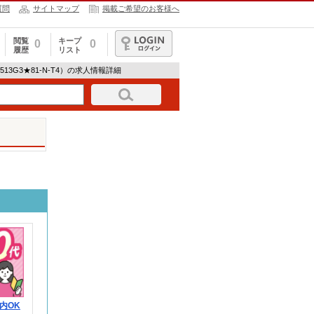
質問
サイトマップ
掲載ご希望のお客様へ
閲覧
キープ
0
0
履歴
リスト
ログイン
13G3★81-N-T4）の求人情報詳細
内OK