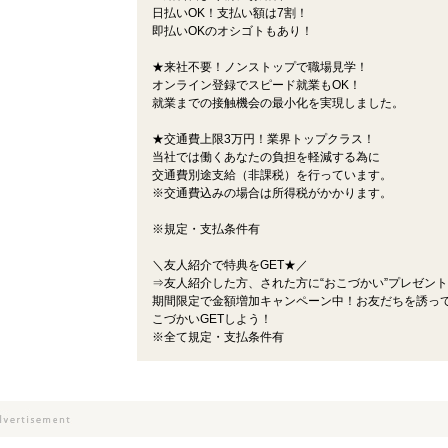
日払いOK！支払い額は7割！
即払いOKのオシゴトもあり！
★来社不要！ノンストップで職場見学！
オンライン登録でスピード就業もOK！
就業までの接触機会の最小化を実現しました。
★交通費上限3万円！業界トップクラス！
当社では働くあなたの負担を軽減する為に
交通費別途支給（非課税）を行っています。
※交通費込みの場合は所得税がかかります。
※規定・支払条件有
＼友人紹介で特典をGET★／
⇒友人紹介した方、された方に“おこづかい”プレゼン
期間限定で金額増加キャンペーン中！お友だちを誘っ
こづかいGETしよう！
※全て規定・支払条件有