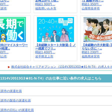
り...
定時上がりで自...
♪】経験不問！...
0円 ...
時給1,300円 ...
時給1,350円 ...
栗原市
福島県いわき市
山形県長井市
者向けマイスターワー
【未経験スタート大歓迎♪】ノ
【未経験の方大歓迎♪
程度...
ー残業でフリ...
りない方に・...
0円 ...
時給1,400円 ...
時給1,230円 ...
郡山市
岩手県北上市
福島県本宮市
株式会社綜合キャリアオプション（1314VJ0513G3★81-N-T4）の求人
14VJ0513G3★81-N-T4）のお仕事に近い条件の求人はこちら
栗原市の派遣社員
栗原市の製造の派遣社員
栗原市の日払いの派遣社員