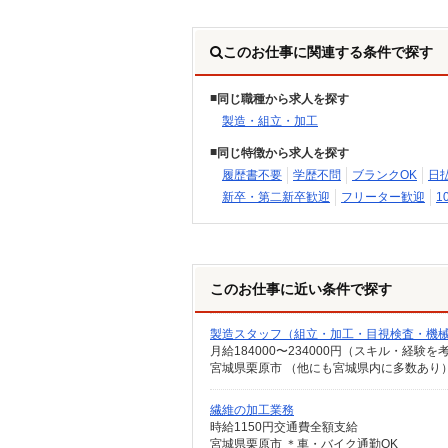
このお仕事に関連する条件で探す
同じ職種から求人を探す
製造・組立・加工
同じ特徴から求人を探す
履歴書不要
学歴不問
ブランクOK
日
新卒・第二新卒歓迎
フリーター歓迎
1
このお仕事に近い条件で探す
製造スタッフ（組立・加工・目視検査・機
月給184000〜234000円（スキル・経験を
繊維の加工業務
時給1150円交通費全額支給
宮城県栗原市 ＊車・バイク通勤OK