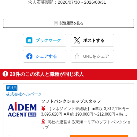
求人応募期間：2026/07/30～2026/08/31
閲覧履歴を見る
ブックマーク
ポストする
シェアする
URLをシェア
20
件のこの求人と職種が同じ求人
正社員
株式会社ベルパーク
ソフトバンクショップスタッフ
【マネジメント未経験】 ■年収 3,312,116円〜
3,695,620円 ■月給 190,000円〜212,000円＋時間
外手当 ※時間外勤務手当を月25時間想定として加
同社の運営する東海エリアのソフトバンクショ
えております。 【マネジメント経験者】 ■年収
ップ
4,552,432円〜5,660,900円 ■月給 260,000円〜
322,000円＋時間外手当 ※時間外勤務手当を月30