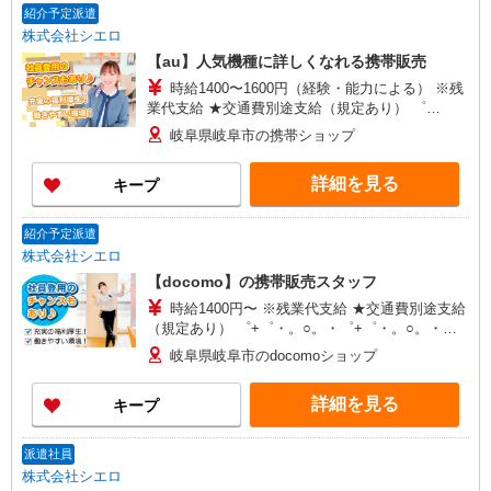
紹介予定派遣
株式会社シエロ
【au】人気機種に詳しくなれる携帯販売
時給1400〜1600円（経験・能力による） ※残
業代支給 ★交通費別途支給（規定あり） ゜
+゜・。○。・゜+゜・。○。・゜+゜ 入社祝い金10
岐阜県岐阜市の携帯ショップ
万円支給(規定有) お友達を紹介頂くと, インセンテ
ィブ支給(規定有) ★月2回払い・週払い可能（規程
詳細を見る
キープ
有）★ ゜・。○。・゜+゜・。○。・゜+゜
紹介予定派遣
株式会社シエロ
【docomo】の携帯販売スタッフ
時給1400円〜 ※残業代支給 ★交通費別途支給
（規定あり） ゜+゜・。○。・゜+゜・。○。・゜
+゜ 入社祝い金10万円支給(規定有) お友達を紹介
岐阜県岐阜市のdocomoショップ
頂くと, インセンティブ支給(規定有) ★月2回払
い・週払い可能（規程有）★ ゜・。○。・゜
詳細を見る
キープ
+゜・。○。・゜+゜
派遣社員
株式会社シエロ