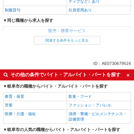
ティブなど）あり
制服貸与
社員登用あり
同じ職種から求人を探す
販売・接客サービス
家電・携帯販売
関連する条件をもっと見る
同じ特徴から求人を探す
未経験歓迎
ミドル（40代～）活躍中
ID：AE0730679524
英語が活かせる
ボーナス・賞与あり
その他の条件でバイト・アルバイト・パートを探す
日払い
車通勤OK
岐阜市の職種からバイト・アルバイト・パートを探す
交通費支給
社会保険あり
社員登用あり
教育・保育
飲食・フード
営業
ファッション・アパレル
医療・介護・福祉
清掃・警備・ビルメンテナンス・
設備管理
岐阜市の人気の職種からバイト・アルバイト・パートを探す