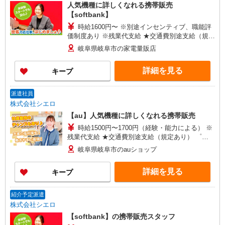
人気機種に詳しくなれる携帯販売
【softbank】
時給1600円〜 ※別途インセンティブ、職能評
価制度あり ※残業代支給 ★交通費別途支給（規定
あり） ゜+゜・。○。・゜+゜・。○。・゜+゜ 入
岐阜県岐阜市の家電量販店
社祝い金10万円支給(規定有) お友達を紹介頂くと,
インセンティブ支給(規定有) ★月2回払い・週払い
詳細を見る
キープ
可能（規程有）★ ゜・。○。・゜+゜・。○。・゜
+゜
派遣社員
株式会社シエロ
【au】人気機種に詳しくなれる携帯販売
時給1500円〜1700円（経験・能力による） ※
残業代支給 ★交通費別途支給（規定あり） ゜
+゜・。○。・゜+゜・。○。・゜+゜ 入社祝い金10
岐阜県岐阜市のauショップ
万円支給(規定有) お友達を紹介頂くと, インセンテ
ィブ支給(規定有) ★月2回払い・週払い可能（規程
詳細を見る
キープ
有）★ ゜・。○。・゜+゜・。○。・゜+゜
紹介予定派遣
株式会社シエロ
【softbank】の携帯販売スタッフ