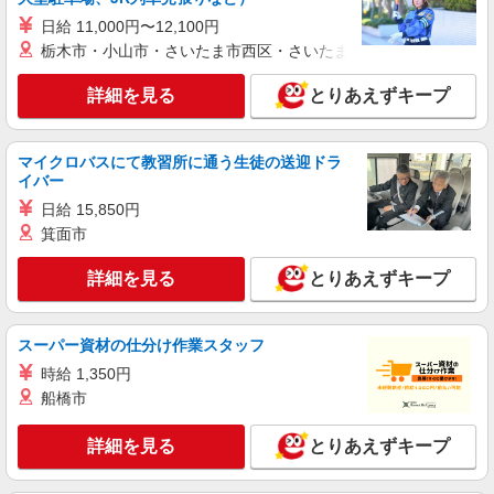
有) ゜・。○。・゜+゜・。○。・゜+゜
派遣社員
日給 11,000円〜12,100円
株式会社シエロ
栃木市・小山市・さいたま市西区・さいたま市岩槻区・久喜市・
人気機種に詳しくなれる携帯販売
【softbank】
詳細を見る
とりあえずキープ
時給1600円〜 ※別途インセンティブ、職能評
価制度あり ※残業代支給 ★交通費別途支給（規定
あり） ゜+゜・。○。・゜+゜・。○。・゜+゜ 入
マイクロバスにて教習所に通う生徒の送迎ドラ
岐阜県岐阜市の家電量販店
社祝い金10万円支給(規定有) お友達を紹介頂くと,
イバー
インセンティブ支給(規定有) ★月2回払い・週払い
日給 15,850円
詳細を見る
キープ
可能（規程有）★ ゜・。○。・゜+゜・。○。・゜
箕面市
+゜
派遣社員
詳細を見る
とりあえずキープ
株式会社シエロ
携帯販売スタッフ【楽天モバイル】
時給1500円〜 ※残業代支給 ★交通費別途支給
スーパー資材の仕分け作業スタッフ
（規定あり） ゜+゜・。○。・゜+゜・。○。・゜
時給 1,350円
+゜ 入社祝い金10万円支給(規定有) お友達を紹介
岐阜県岐阜市
船橋市
頂くと, インセンティブ支給(規定有) ★月2回払
い・週払い可能（規程有）★ ゜・。○。・゜
詳細を見る
キープ
+゜・。○。・゜+゜
詳細を見る
とりあえずキープ
派遣社員