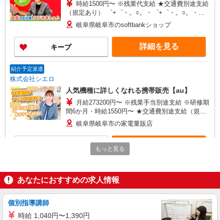
時給1500円〜 ※残業代支給 ★交通費別途支給
（規定あり） ゜+゜・。○。・゜+゜・。○。・゜
+゜ 入社祝い金10万円支給(規定有) お友達を紹介
岐阜県岐阜市のsoftbankショップ
頂くと, インセンティブ支給(規定有) ★月2回払
い・週払い可能（規程有）★ ゜・。○。・゜
詳細を見る
キープ
+゜・。○。・゜+゜
紹介予定派遣
株式会社シエロ
人気機種に詳しくなれる携帯販売【au】
月給273200円〜 ※残業手当別途支給 ※研修期
間6か月・時給1550円〜 ★交通費別途支給（規定
あり） ゜+゜・。○。・゜+゜・。○。・゜+゜ 入
岐阜県岐阜市の家電量販店
社祝い金10万円支給(規定有) お友達を紹介頂くと,
インセンティブ支給(規定有) ゜・。○。・゜
詳細を見る
キープ
+゜・。○。・゜+゜
もっと見る
派遣社員
株式会社シエロ
あなたにおすすめの求人情報
【au】の携帯販売スタッフ
時給1500円〜1800円（経験・能力による） ※
個別指導講師
残業代支給 ★交通費別途支給（規定あり） ゜
時給 1,040円〜1,390円
+゜・。○。・゜+゜・。○。・゜+゜ 入社祝い金10