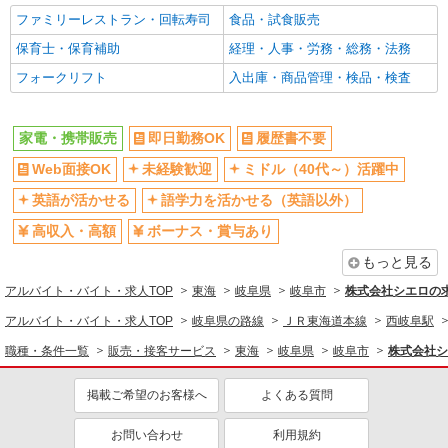
ファミリーレストラン・回転寿司
食品・試食販売
保育士・保育補助
経理・人事・労務・総務・法務
フォークリフト
入出庫・商品管理・検品・検査
家電・携帯販売
即日勤務OK
履歴書不要
Web面接OK
未経験歓迎
ミドル（40代～）活躍中
英語が活かせる
語学力を活かせる（英語以外）
高収入・高額
ボーナス・賞与あり
もっと見る
アルバイト・バイト・求人TOP
東海
岐阜県
岐阜市
株式会社シエロの
アルバイト・バイト・求人TOP
岐阜県の路線
ＪＲ東海道本線
西岐阜駅
職種・条件一覧
販売・接客サービス
東海
岐阜県
岐阜市
株式会社シ
掲載ご希望のお客様へ
よくある質問
お問い合わせ
利用規約