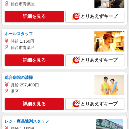
岐阜県岐阜市のauショップ
仙台市青葉区
万円支給(規定有) お友達を紹介頂くと, インセンテ
ィブ支給(規定有) ★月2回払い・週払い可能（規程
詳細を見る
キープ
有）★ ゜・。○。・゜+゜・。○。・゜+゜
詳細を見る
とりあえずキープ
派遣社員
株式会社シエロ
ホールスタッフ
携帯販売スタッフ【Y!mobile】
時給 1,150円
時給1600円〜 ※別途インセンティブ、職能評
仙台市青葉区
価制度あり ※残業代支給 ★交通費別途支給（規定
あり） ゜+゜・。○。・゜+゜・。○。・゜+゜ 入
岐阜県岐阜市の家電量販店
詳細を見る
とりあえずキープ
社祝い金10万円支給(規定有) お友達を紹介頂くと,
インセンティブ支給(規定有) ★月2回払い・週払い
詳細を見る
キープ
可能（規程有）★ ゜・。○。・゜+゜・。○。・゜
総合病院の清掃
+゜
月給 257,400円
派遣社員
株式会社シエロ
港区
【au】人気機種に詳しくなれる携帯販売
詳細を見る
とりあえずキープ
時給1400〜1600円（経験・能力による） ※残
業代支給 ★交通費別途支給（規定あり） ゜
+゜・。○。・゜+゜・。○。・゜+゜ 入社祝い金10
岐阜県岐阜市の携帯ショップ
万円支給(規定有) お友達を紹介頂くと, インセンテ
レジ・商品陳列スタッフ
ィブ支給(規定有) ★月2回払い・週払い可能（規程
時給 1,180円