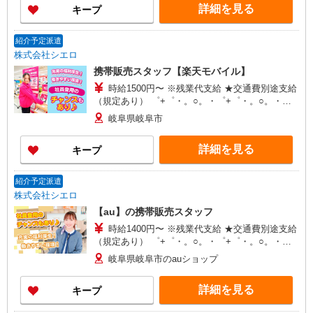
詳細を見る
キープ
時間想定として加えております。 【ソフトバンク
認定資格を取得すると資格手当が追加支給されま
す】 資格試験は年4回。 資格を取得すると最高月
紹介予定派遣
額8万円（年額96万円）を資格手当として追加支給
株式会社シエロ
します。
携帯販売スタッフ【楽天モバイル】
時給1500円〜 ※残業代支給 ★交通費別途支給
（規定あり） ゜+゜・。○。・゜+゜・。○。・゜
+゜ 入社祝い金10万円支給(規定有) お友達を紹介
岐阜県岐阜市
頂くと, インセンティブ支給(規定有) ★月2回払
い・週払い可能（規程有）★ ゜・。○。・゜
詳細を見る
キープ
+゜・。○。・゜+゜
紹介予定派遣
株式会社シエロ
【au】の携帯販売スタッフ
時給1400円〜 ※残業代支給 ★交通費別途支給
（規定あり） ゜+゜・。○。・゜+゜・。○。・゜
+゜ 入社祝い金10万円支給(規定有) お友達を紹介
岐阜県岐阜市のauショップ
頂くと, インセンティブ支給(規定有) ★月2回払
い・週払い可能（規程有）★ ゜・。○。・゜
詳細を見る
キープ
+゜・。○。・゜+゜