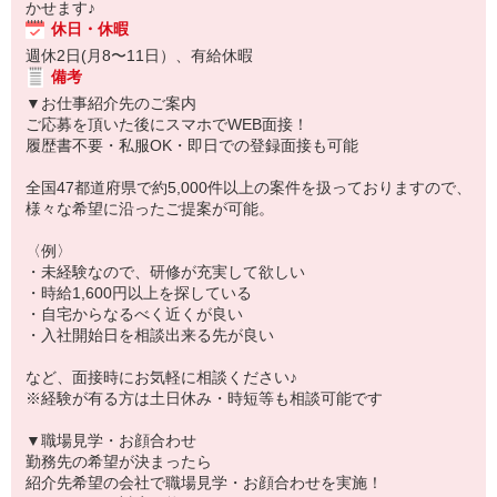
かせます♪
休日・休暇
週休2日(月8〜11日）、有給休暇
備考
▼お仕事紹介先のご案内
ご応募を頂いた後にスマホでWEB面接！
履歴書不要・私服OK・即日での登録面接も可能
全国47都道府県で約5,000件以上の案件を扱っておりますので、
様々な希望に沿ったご提案が可能。
〈例〉
・未経験なので、研修が充実して欲しい
・時給1,600円以上を探している
・自宅からなるべく近くが良い
・入社開始日を相談出来る先が良い
など、面接時にお気軽に相談ください♪
※経験が有る方は土日休み・時短等も相談可能です
▼職場見学・お顔合わせ
勤務先の希望が決まったら
紹介先希望の会社で職場見学・お顔合わせを実施！