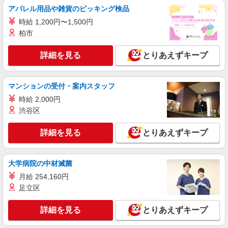
株式会社シエロ
アパレル用品や雑貨のピッキング検品
【au】の携帯販売スタッフ
時給 1,200円〜1,500円
時給1500円〜1700円（経験・能力による） ※
柏市
残業代支給 ★交通費別途支給（規定あり） ゜
+゜・。○。・゜+゜・。○。・゜+゜ 入社祝い金10
岐阜県岐阜市のauショップ
詳細を見る
とりあえずキープ
万円支給(規定有) お友達を紹介頂くと, インセンテ
ィブ支給(規定有) ★月2回払い・週払い可能（規程
詳細を見る
キープ
有）★ ゜・。○。・゜+゜・。○。・゜+゜
マンションの受付・案内スタッフ
時給 2,000円
派遣社員
株式会社シエロ
渋谷区
人気機種に詳しくなれる携帯販売【楽天モバイ
ル】
詳細を見る
とりあえずキープ
日給12000円〜 ※残業代支給 ★交通費別途支
給（規定あり） ゜+゜・。○。・゜+゜・。
○。・゜+゜ 入社祝い金10万円支給(規定有) お友達
大学病院の中材滅菌
岐阜県を含む東海3県内の家電量販店の楽天モ
を紹介頂くと, インセンティブ支給(規定有) ★月2
バイルショップ
月給 254,160円
回払い・週払い可能（規程有）★ ゜・。○。・゜
足立区
+゜・。○。・゜+゜
詳細を見る
キープ
詳細を見る
とりあえずキープ
派遣社員