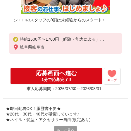
シエロのスタッフの9割は未経験からのスタート♪
時給1500円〜1700円（経験・能力による）
※残業代支給
岐阜県岐阜市
★交通費別途支給（規定あり）
゜+゜・。○。・゜+゜・。○。・゜+゜
入社祝い金10万円支給(規定有)
応募画面へ進む
お友達を紹介頂くと,
1分で応募完了!!
キープ
インセンティブ支給(規定有)
求人応募期間：2026/07/30～2026/08/31
★月2回払い・週払い可能（規程有）★
゜・。○。・゜+゜・。○。・゜+゜
★即日勤務OK！履歴書不要★
★20代・30代・40代が活躍しています♪
★ネイル・髪型・アクセサリー自由(規定あり)
もっと見る
新しい機種やプラン。