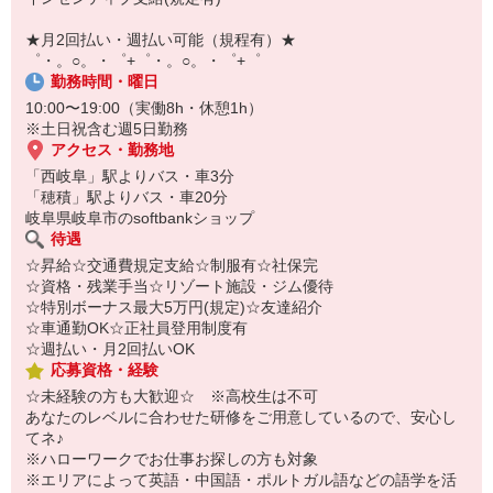
￣￣￣￣￣￣￣￣￣
自宅に居ながらスマホでカンタン面接OK！
★月2回払い・週払い可能（規程有）★
オンライン面談なのでスピード対応。
゜・。○。・゜+゜・。○。・゜+゜
勤務時間・曜日
10:00〜19:00（実働8h・休憩1h）
※土日祝含む週5日勤務
アクセス・勤務地
「西岐阜」駅よりバス・車3分
「穂積」駅よりバス・車20分
岐阜県岐阜市のsoftbankショップ
待遇
☆昇給☆交通費規定支給☆制服有☆社保完
☆資格・残業手当☆リゾート施設・ジム優待
☆特別ボーナス最大5万円(規定)☆友達紹介
☆車通勤OK☆正社員登用制度有
☆週払い・月2回払いOK
応募資格・経験
☆未経験の方も大歓迎☆ ※高校生は不可
あなたのレベルに合わせた研修をご用意しているので、安心し
てネ♪
※ハローワークでお仕事お探しの方も対象
※エリアによって英語・中国語・ポルトガル語などの語学を活