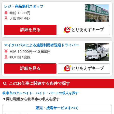
株式会社シエロ
レジ・商品陳列スタッフ
【ソフトバンク】の店舗スタッフ
時給 1,300円
時給1500円〜1800円（経験・能力による） ※
残業代支給 ★交通費別途支給（規定あり） ゜
大阪市中央区
+゜・。○。・゜+゜・。○。・゜+゜ 入社祝い金10
岐阜県岐阜市のsoftbankショップ
万円支給(規定有) お友達を紹介頂くと, インセンテ
詳細を見る
とりあえずキープ
ィブ支給(規定有) ★月2回払い・週払い可能（規程
詳細を見る
キープ
有）★ ゜・。○。・゜+゜・。○。・゜+゜
マイクロバスによる施設利用者送迎ドライバー
派遣社員
日給 10,900円〜10,900円
株式会社シエロ
神戸市須磨区
人気機種に詳しくなれる携帯販売【au】
月給273200円〜 ※残業手当別途支給 ※研修期
詳細を見る
とりあえずキープ
間6か月・時給1550円〜 ★交通費別途支給（規定
あり） ゜+゜・。○。・゜+゜・。○。・゜+゜ 入
岐阜県岐阜市の家電量販店
社祝い金10万円支給(規定有) お友達を紹介頂くと,
このお仕事に関連する条件で探す
インセンティブ支給(規定有) ゜・。○。・゜
詳細を見る
キープ
+゜・。○。・゜+゜
岐阜市のアルバイト・バイト・パートの求人を探す
同じ職種から岐阜市の求人を探す
販売・接客サービスすべて