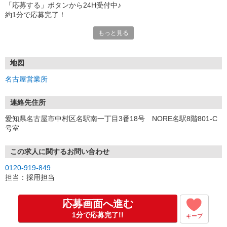
「応募する」ボタンから24H受付中♪
約1分で応募完了！
もっと見る
■電話応募の場合
電話応募も歓迎！（受付:10:00〜20:00）
土日祝も受付中♪
地図
【選考フロー】
名古屋営業所
①応募から3営業日を目安に、メールorお電話でご連絡します。
②面接日時を決定！「0120」から始まる電話番号からご連絡します
★スマホでWEB面接（LINEなど）・出張面接・事務所面接と選べま
連絡先住所
す
愛知県名古屋市中村区名駅南一丁目3番18号 NORE名駅8階801-C
③面接実施（履歴書不要）
号室
④勤務開始（スタート日は応相談）
※ご希望があれば、職場見学の調整もOKです！
この求人に関するお問い合わせ
お気軽にご応募ください♪
0120-919-849
担当：採用担当
応募画面へ進む
1分で応募完了!!
キープ