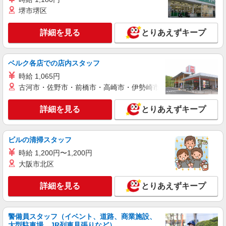
詳細を見る
キープ
有）★ ゜・。○。・゜+゜・。○。・゜+゜
堺市堺区
紹介予定派遣
詳細を見る
とりあえずキープ
株式会社シエロ
人気機種に詳しくなれる携帯販売
【softbank】
ベルク各店での店内スタッフ
時給1600円〜 ※別途インセンティブ、職能評
時給 1,065円
価制度あり ※残業代支給 ★交通費別途支給（規定
あり） ゜+゜・。○。・゜+゜・。○。・゜+゜ 入
古河市・佐野市・前橋市・高崎市・伊勢崎市・太田市・館林市・
岐阜県岐阜市の家電量販店
社祝い金10万円支給(規定有) お友達を紹介頂くと,
インセンティブ支給(規定有) ★月2回払い・週払い
詳細を見る
とりあえずキープ
詳細を見る
キープ
可能（規程有）★ ゜・。○。・゜+゜・。○。・゜
+゜
紹介予定派遣
ビルの清掃スタッフ
株式会社シエロ
時給 1,200円〜1,200円
【ワイモバイル】の店舗スタッフ
大阪市北区
月給207900円〜260200円（経験・能力によ
る） 資格手当（1〜6万円）賞与年2回（6月・12
詳細を見る
とりあえずキープ
月・実績最高5.4カ月分） 未経験から入社半年で
岐阜県岐阜市のY!mobileショップ
年収400万円以上への昇給実績あり ※残業代支給
★交通費別途支給（規定あり） ゜+゜・。○。・゜
詳細を見る
キープ
+゜・。○。・゜+゜ 入社祝い金10万円支給(規定
警備員スタッフ（イベント、道路、商業施設、
有) お友達を紹介頂くと, インセンティブ支給(規定
大型駐車場、JR列車見張りなど）