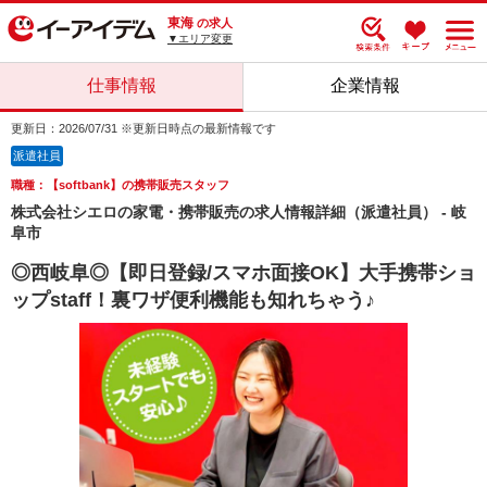
東海
の求人
▼エリア変更
仕事情報
企業情報
更新日：2026/07/31 ※更新日時点の最新情報です
派遣社員
職種：【softbank】の携帯販売スタッフ
株式会社シエロの家電・携帯販売の求人情報詳細（派遣社員） - 岐
阜市
◎西岐阜◎【即日登録/スマホ面接OK】大手携帯ショ
ップstaff！裏ワザ便利機能も知れちゃう♪