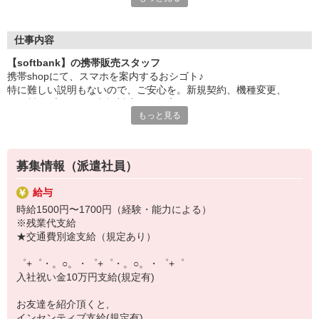
日々変わる専門知識を覚えるのはやっぱり大変。
でも心配ご無用！
仕事内容
シエロのご紹介するお店は、チームワークが良く
【softbank】の携帯販売スタッフ
お互いに教え合ったり、フォローしあったりする
携帯shopにて、スマホを案内するおシゴト♪
和気あいあいとした人間関係がある店舗ばかり！
特に難しい説明もないので、ご安心を。新規契約、機種変更、
皆で一緒にステップアップしましょう♪
各種料金プランのご相談対応・ご提案などをお願いします。
もっと見る
【選べるお仕事いろいろ】
初めての方でも安心♪
￣￣￣￣￣￣￣￣￣￣￣
あなた専属のコーディネーターが親切・丁寧にフォローするので、
▼オフィスワーク
満足度◎
事務、経理、データ入力、コールセンター、受付
募集情報（派遣社員）
▼工場・製造・軽作業系
■携帯やインターネット販売業務
機械/食品製造・梱包・仕分け・加工・組立・検査
給与
docomo(ドコモ)/au(エーユー)・KDDI/softbank(ソフトバンク)など
▼美容系
時給1500円〜1700円（経験・能力による）
の大手キャリアから
眉毛サロンのアイブロウ・ネイリスト・エステ
※残業代支給
ワイモバイル(Y!mobille)、楽天モバイル、UQなど格安スマホまで幅
▼営業・販売
★交通費別途支給（規定あり）
広く紹介可能♪
法人営業・アパレル販売・個別指導塾・人材紹介
人気のApple（アップル）店舗もございます！
▼人気案件も多数♪
゜+゜・。○。・゜+゜・。○。・゜+゜
短期・期間限定・オープニング・官公庁案件
入社祝い金10万円支給(規定有)
上場/優良/大手企業など
お友達を紹介頂くと,
【スマホ面接実施中】
インセンティブ支給(規定有)