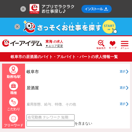
東海
の求人
▼エリア変更
岐阜市の居酒屋のバイト・アルバイト・パートの求人情報一覧
岐阜市
選択
勤務地/駅
居酒屋
選択
職種
雇用形態、給与、特徴、その他
選択
こだわり
を含まない
フリーワード