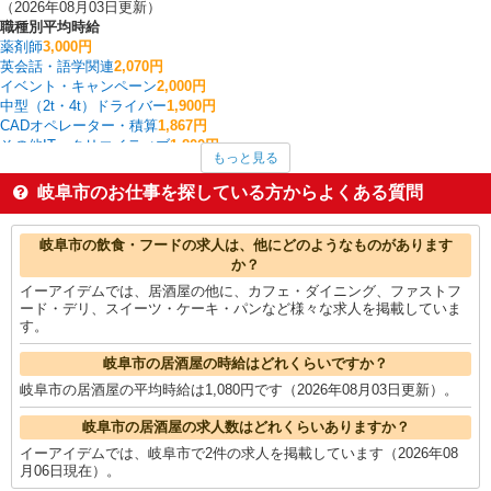
（2026年08月03日更新）
職種別平均時給
薬剤師
3,000円
英会話・語学関連
2,070円
イベント・キャンペーン
2,000円
中型（2t・4t）ドライバー
1,900円
CADオペレーター・積算
1,867円
その他IT・クリエイティブ
1,800円
もっと見る
個人営業
1,800円
WEBデザイナー・コーダー・WEBオペレーター
1,625円
岐阜市のお仕事を探している方からよくある質問
看護師・保健師・看護助手・助産師
1,492円
家電・携帯販売
1,487円
岐阜市の他の職種の平均時給を見る
岐阜市の飲食・フードの求人は、他にどのようなものがあります
か？
イーアイデムでは、居酒屋の他に、カフェ・ダイニング、ファストフ
ード・デリ、スイーツ・ケーキ・パンなど様々な求人を掲載していま
す。
岐阜市の居酒屋の時給はどれくらいですか？
岐阜市の居酒屋の平均時給は1,080円です（2026年08月03日更新）。
岐阜市の居酒屋の求人数はどれくらいありますか？
イーアイデムでは、岐阜市で2件の求人を掲載しています（2026年08
月06日現在）。