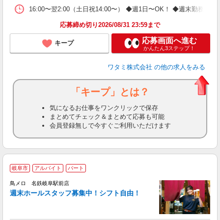
16:00〜翌2:00（土日祝14:00〜） ◆週1日〜OK！ ◆週
応募締め切り2026/08/31 23:59まで
応募画面へ進む
キープ
かんたん3ステップ！
ワタミ株式会社
の他の求人をみる
「キープ」とは？
気になるお仕事をワンクリックで保存
まとめてチェック＆まとめて応募も可能
会員登録無しで今すぐご利用いただけます
岐阜市
アルバイト
パート
鳥メロ 名鉄岐阜駅前店
週末ホールスタッフ募集中！シフト自由！
イ
履
勤