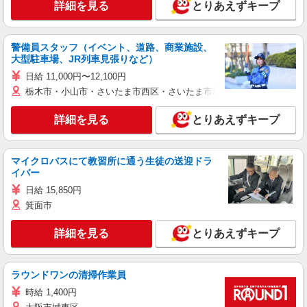
詳細を見る
とりあえずキープ
警備員スタッフ（イベント、道路、商業施設、
大型駐車場、JR列車見張りなど）
日給 11,000円〜12,100円
栃木市・小山市・さいたま市西区・さいたま市岩槻区・久喜市・蓮田
詳細を見る
とりあえずキープ
マイクロバスにて教習所に通う生徒の送迎ドラ
イバー
日給 15,850円
箕面市
詳細を見る
とりあえずキープ
ラウンドワンの清掃作業員
時給 1,400円