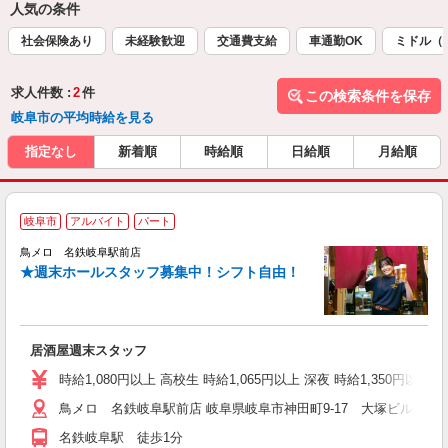
人気の条件
社会保険あり
未経験歓迎
交通費支給
車通勤OK
ミドル（
求人件数 :
2
件
この検索条件を保存
岐阜市の平均時給を見る
指定なし
新着順
時給順
日給順
月給順
岐阜市
アルバイト
パート
鳥メロ 名鉄岐阜駅前店
★週末ホールスタッフ募集中！シフト自由！
イ
履
勤
助
居酒屋週末スタッフ
時給1,080円以上 高校生 時給1,065円以上 深夜 時給1,350円以上 
鳥メロ 名鉄岐阜駅前店 岐阜県岐阜市神田町9-17 大塚ビル1F
名鉄岐阜駅 徒歩1分