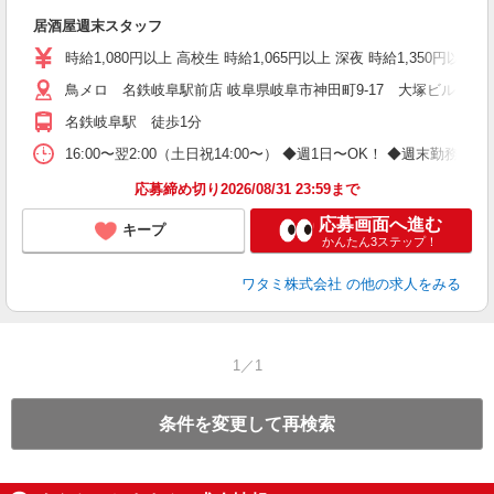
助
居酒屋週末スタッフ
時給1,080円以上 高校生 時給1,065円以上 深夜 時給1,350円以上 
鳥メロ 名鉄岐阜駅前店 岐阜県岐阜市神田町9-17 大塚ビル1F
名鉄岐阜駅 徒歩1分
16:00〜翌2:00（土日祝14:00〜） ◆週1日〜OK！ ◆週
応募締め切り2026/08/31 23:59まで
応募画面へ進む
キープ
かんたん3ステップ！
ワタミ株式会社
の他の求人をみる
1／1
条件を変更して再検索