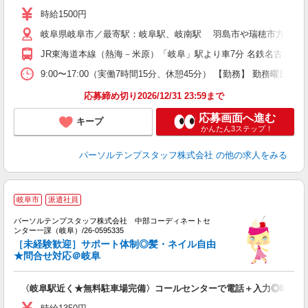
時給1500円
岐阜県岐阜市／最寄駅：岐阜駅、岐南駅 羽島市や瑞穂市方面から
JR東海道本線（熱海－米原）「岐阜」駅より車7分 名鉄名古屋本
9:00〜17:00（実働7時間15分、休憩45分） 【勤務】 勤務曜
応募締め切り2026/12/31 23:59まで
応募画面へ進む
キープ
かんたん3ステップ！
パーソルテンプスタッフ株式会社
の他の求人をみる
■
岐阜市
派遣社員
ー
パーソルテンプスタッフ株式会社 中部コーディネートセ
経
ンター一課（岐阜）/26-0595335
未
［未経験歓迎］サポート体制◎髪・ネイル自由
★問合せ対応＠岐阜
〈岐阜駅近く★無料駐車場完備〉コールセンターで電話＋入力◎時給13