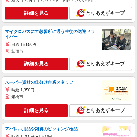
栃木市・小山市・さいたま市西区・さいたま市岩槻区・久喜市・蓮田
詳細を見る
とりあえずキープ
マイクロバスにて教習所に通う生徒の送迎ドラ
イバー
日給 15,850円
箕面市
詳細を見る
とりあえずキープ
スーパー資材の仕分け作業スタッフ
時給 1,350円
船橋市
詳細を見る
とりあえずキープ
アパレル用品や雑貨のピッキング検品
時給 1,200円〜1,500円