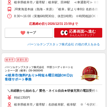
岐阜県岐阜市／最寄駅：岐阜駅、田神駅 ≪車通勤可≫ ※無料駐
JR東海道本線（熱海－米原）「岐阜」駅より車8分 名鉄各務原線「
8:30〜16:00（実働6時間30分、休憩1時間） ※時間相談OK
応募締め切り2026/12/31 23:59まで
応募画面へ進む
キープ
かんたん3ステップ！
パーソルテンプスタッフ株式会社
の他の求人をみる
■
岐阜市
派遣社員
の
パーソルテンプスタッフ株式会社 中部コーディネートセ
ィ
ンター一課（岐阜）/26-0600045
未
≪岐阜市/無料Pあり≫時短＆曜日相談OK◎お
客様サポート事務
＼未経験から始める／ 髪色・ネイル自由★研修充実の電話受付＆入力
時給1350円
岐阜県岐阜市／最寄駅：名鉄岐阜駅、岐阜駅 ※「今沢町」「ドリ