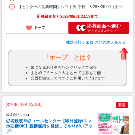
【センターの営業時間】シフト制 平日 8:20〜20:00（土日祝 8
応募締め切り2026/08/31 23:59まで
応募画面へ進む
キープ
かんたん3ステップ！
株式会社シエロ
の他の求人をみる
「キープ」とは？
気になるお仕事をワンクリックで保存
まとめてチェック＆まとめて応募も可能
会員登録無しで今すぐご利用いただけます
岐阜市
紹介予定派遣
新着
株式会社シエロ
◎名鉄岐阜◎コールセンター【即日登録/スマ
ホ面接OK】直接雇用を目指してやりがいアッ
プ♪