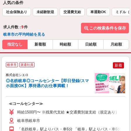
人気の条件
社会保険あり
未経験歓迎
交通費支給
車通勤OK
ミドル（
求人件数 :
9
件
この検索条件を保存
岐阜市の平均時給を見る
指定なし
新着順
時給順
日給順
月給順
岐阜市
派遣社員
新着
株式会社シエロ
◎名鉄岐阜◎コールセンター【即日登録/スマ
ホ面接OK】厚待遇のお仕事満載！
包
≪コールセンター≫
即
時給1500円〜 ※残業代支給 ★交通費別途支給（規定あり） ゜+゜
あ
K
岐阜県岐阜市
イ
「名鉄岐阜」駅よりバス・車6分 「岐阜」駅よりバス・車6分