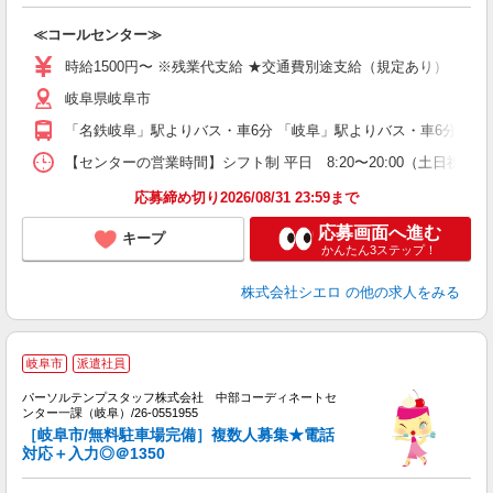
包
≪コールセンター≫
即
時給1500円〜 ※残業代支給 ★交通費別途支給（規定あり） ゜+゜
あ
K
岐阜県岐阜市
イ
「名鉄岐阜」駅よりバス・車6分 「岐阜」駅よりバス・車6分
【センターの営業時間】シフト制 平日 8:20〜20:00（土日祝 8
応募締め切り2026/08/31 23:59まで
応募画面へ進む
キープ
かんたん3ステップ！
株式会社シエロ
の他の求人をみる
岐阜市
派遣社員
り
パーソルテンプスタッフ株式会社 中部コーディネートセ
ンター一課（岐阜）/26-0551955
て
［岐阜市/無料駐車場完備］複数人募集★電話
未
対応＋入力◎＠1350