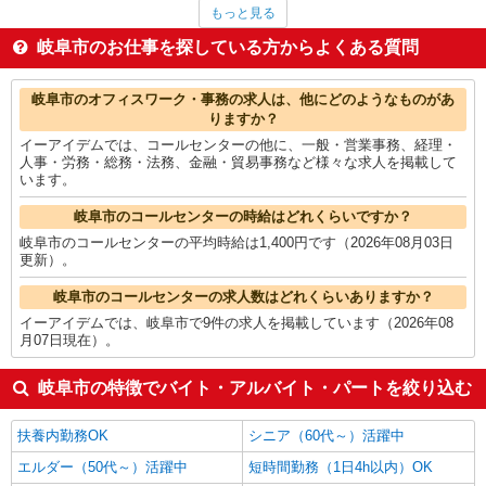
その他IT・クリエイティブ
1,800円
もっと見る
個人営業
1,800円
WEBデザイナー・コーダー・WEBオペレーター
1,625円
岐阜市のお仕事を探している方からよくある質問
看護師・保健師・看護助手・助産師
1,492円
家電・携帯販売
1,487円
岐阜市の他の職種の平均時給を見る
岐阜市のオフィスワーク・事務の求人は、他にどのようなものがあ
りますか？
イーアイデムでは、コールセンターの他に、一般・営業事務、経理・
人事・労務・総務・法務、金融・貿易事務など様々な求人を掲載して
います。
岐阜市のコールセンターの時給はどれくらいですか？
岐阜市のコールセンターの平均時給は1,400円です（2026年08月03日
更新）。
岐阜市のコールセンターの求人数はどれくらいありますか？
イーアイデムでは、岐阜市で9件の求人を掲載しています（2026年08
月07日現在）。
岐阜市の特徴でバイト・アルバイト・パートを絞り込む
扶養内勤務OK
シニア（60代～）活躍中
エルダー（50代～）活躍中
短時間勤務（1日4h以内）OK