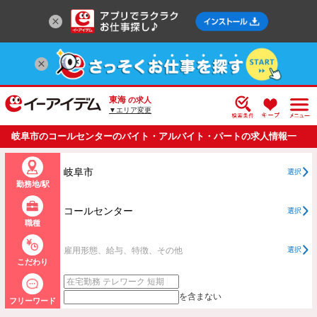
東海
の求人
▼エリア変更
岐阜市のコールセンターのバイト・アルバイト・パートの求人情報一
覧
岐阜市
選択
勤務地/駅
コールセンター
選択
職種
雇用形態、給与、特徴、その他
選択
こだわり
を含まない
フリーワード