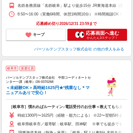
名鉄各務原線「名鉄岐阜」駅より徒歩15分 JR東海道本線（熱海－
8:50〜16:00（実働6時間、休憩1時間10分） ※時間相談OK！
応募締め切り2026/12/31 23:59まで
応募画面へ進む
キープ
かんたん3ステップ！
パーソルテンプスタッフ株式会社
の他の求人をみる
■
岐阜市
派遣社員
遣
パーソルテンプスタッフ株式会社 中部コーディネートセ
研
ンター一課（岐阜）/26-0370268
未
＜未経験OK＞高時給1625円★*残業なし＊マ
ニュアルありで安心！
［岐阜市］慣れればルーティン♪電話受付のお仕事＜教えてもらえます
時給1300円〜1625円（経験・能力による） ※22〜翌朝5時までは16
岐阜県岐阜市／最寄駅：岐阜駅、田神駅 ※車でも徒歩でも通える
JR東海道本線（熱海－米原）「岐阜」駅より車8分 名鉄各務原線「