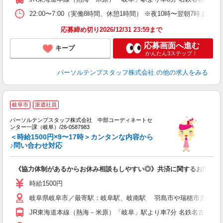
22:00〜7:00（実働8時間、休憩1時間） ※夜10時〜翌朝7時ま
応募締め切り2026/12/31 23:59まで
応募画面へ進む
キープ
かんたん3ステップ！
パーソルテンプスタッフ株式会社
の他の求人をみる
岐阜市
派遣社員
パーソルテンプスタッフ株式会社 中部コーディネートセ
ンター一課（岐阜）/26-0587983
や
＜時給1500円×9〜17時＞カンタンな内容から
未
♪問い合わせ対応
《協力体制があるからお休み相談もしやすい◎》共済に関するお問合せ
時給1500円
岐阜県岐阜市／最寄駅：岐阜駅、岐南駅 羽島市や瑞穂市方面から
JR東海道本線（熱海－米原）「岐阜」駅より車7分 名鉄名古屋本