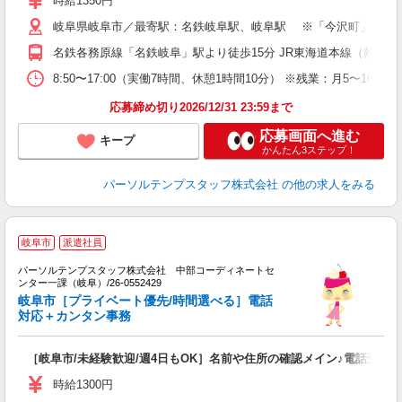
時給1350円
岐阜県岐阜市／最寄駅：名鉄岐阜駅、岐阜駅 ※「今沢町」「ドリ
名鉄各務原線「名鉄岐阜」駅より徒歩15分 JR東海道本線（熱海－
8:50〜17:00（実働7時間、休憩1時間10分） ※残業：月5〜
応募締め切り2026/12/31 23:59まで
応募画面へ進む
キープ
かんたん3ステップ！
パーソルテンプスタッフ株式会社
の他の求人をみる
岐阜市
派遣社員
パーソルテンプスタッフ株式会社 中部コーディネートセ
出
ンター一課（岐阜）/26-0552429
O
岐阜市［プライベート優先/時間選べる］電話
未
対応＋カンタン事務
［岐阜市/未経験歓迎/週4日もOK］名前や住所の確認メイン♪電話受付
時給1300円