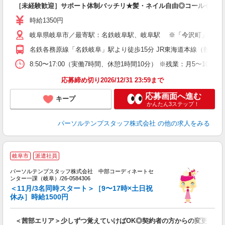
［未経験歓迎］サポート体制バッチリ★髪・ネイル自由◎コールセンタ
時給1350円
岐阜県岐阜市／最寄駅：名鉄岐阜駅、岐阜駅 ※「今沢町」「ドリ
名鉄各務原線「名鉄岐阜」駅より徒歩15分 JR東海道本線（熱海－
8:50〜17:00（実働7時間、休憩1時間10分） ※残業：月5〜
応募締め切り2026/12/31 23:59まで
応募画面へ進む
キープ
かんたん3ステップ！
パーソルテンプスタッフ株式会社
の他の求人をみる
岐阜市
派遣社員
パーソルテンプスタッフ株式会社 中部コーディネートセ
オ
ンター一課（岐阜）/26-0584306
間
＜11月/3名同時スタート＞［9〜17時×土日祝
未
休み］時給1500円
＜茜部エリア＞少しずつ覚えていけばOK◎契約者の方からの変更受付