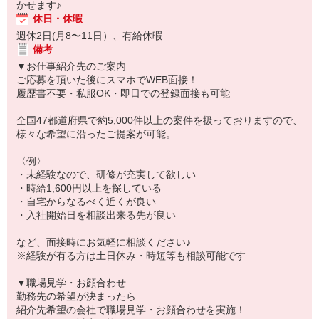
かせます♪
休日・休暇
週休2日(月8〜11日）、有給休暇
備考
▼お仕事紹介先のご案内
ご応募を頂いた後にスマホでWEB面接！
履歴書不要・私服OK・即日での登録面接も可能
全国47都道府県で約5,000件以上の案件を扱っておりますので、
様々な希望に沿ったご提案が可能。
〈例〉
・未経験なので、研修が充実して欲しい
・時給1,600円以上を探している
・自宅からなるべく近くが良い
・入社開始日を相談出来る先が良い
など、面接時にお気軽に相談ください♪
※経験が有る方は土日休み・時短等も相談可能です
▼職場見学・お顔合わせ
勤務先の希望が決まったら
紹介先希望の会社で職場見学・お顔合わせを実施！