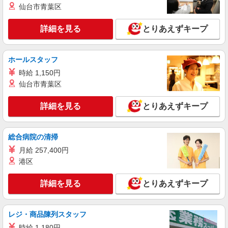
岐阜県岐阜市のauショップ
仙台市青葉区
万円支給(規定有) お友達を紹介頂くと, インセンテ
ィブ支給(規定有) ★月2回払い・週払い可能（規程
詳細を見る
キープ
有）★ ゜・。○。・゜+゜・。○。・゜+゜
詳細を見る
とりあえずキープ
紹介予定派遣
株式会社シエロ
ホールスタッフ
人気機種に詳しくなれる携帯販売【楽天モバイ
時給 1,150円
ル】
仙台市青葉区
日給12000円〜 ※残業代支給 ★交通費別途支
給（規定あり） ゜+゜・。○。・゜+゜・。
詳細を見る
とりあえずキープ
○。・゜+゜ 入社祝い金10万円支給(規定有) お友達
岐阜県を含む東海3県内の家電量販店の楽天モ
を紹介頂くと, インセンティブ支給(規定有) ★月2
バイルショップ
回払い・週払い可能（規程有）★ ゜・。○。・゜
総合病院の清掃
+゜・。○。・゜+゜
詳細を見る
キープ
月給 257,400円
港区
派遣社員
株式会社シエロ
詳細を見る
とりあえずキープ
スマホ携帯販売【エーユー】
月給273200円 ※残業手当別途支給 ※研修期間
6か月・時給1550円〜 ※残業代支給 ★交通費別途
レジ・商品陳列スタッフ
支給（規定あり） ゜+゜・。○。・゜+゜・。
岐阜県岐阜市の商業施設
時給 1,180円