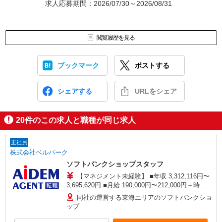
求人応募期間：2026/07/30～2026/08/31
閲覧履歴を見る
ブックマーク
ポストする
シェアする
URLをシェア
20
件のこの求人と職種が同じ求人
正社員
株式会社ベルパーク
ソフトバンクショップスタッフ
【マネジメント未経験】 ■年収 3,312,116円〜
3,695,620円 ■月給 190,000円〜212,000円＋時間
外手当 ※時間外勤務手当を月25時間想定として加
同社の運営する東海エリアのソフトバンクショ
えております。 【マネジメント経験者】 ■年収
ップ
4,552,432円〜5,660,900円 ■月給 260,000円〜
322,000円＋時間外手当 ※時間外勤務手当を月30