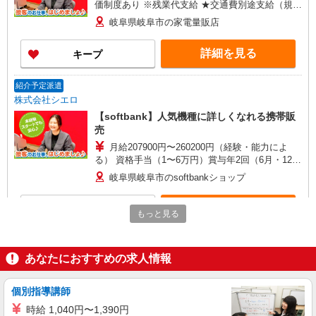
価制度あり ※残業代支給 ★交通費別途支給（規定
あり） ゜+゜・。○。・゜+゜・。○。・゜+゜ 入
岐阜県岐阜市の家電量販店
社祝い金10万円支給(規定有) お友達を紹介頂くと,
インセンティブ支給(規定有) ★月2回払い・週払い
詳細を見る
キープ
可能（規程有）★ ゜・。○。・゜+゜・。○。・゜
+゜
紹介予定派遣
株式会社シエロ
【softbank】人気機種に詳しくなれる携帯販
売
月給207900円〜260200円（経験・能力によ
る） 資格手当（1〜6万円）賞与年2回（6月・12
月・実績最高5.4カ月分） 未経験から入社半年で
岐阜県岐阜市のsoftbankショップ
年収400万円以上への昇給実績あり ※残業代支給
★交通費別途支給（規定あり） ゜+゜・。○。・゜
詳細を見る
キープ
+゜・。○。・゜+゜ 入社祝い金10万円支給(規定
もっと見る
有) お友達を紹介頂くと, インセンティブ支給(規定
有) ゜・。○。・゜+゜・。○。・゜+゜
紹介予定派遣
株式会社シエロ
あなたにおすすめの求人情報
【au】の携帯販売スタッフ
時給1500円〜1900円（経験・能力による） ※
個別指導講師
残業代支給 ★交通費別途支給（規定あり） ゜
時給 1,040円〜1,390円
+゜・。○。・゜+゜・。○。・゜+゜ 入社祝い金10