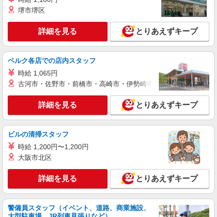
○。・゜+゜ 入社祝い金10万円支給(規定有) お友達
堺市堺区
を紹介頂くと, インセンティブ支給(規定有) ゜・。
詳細を見る
キープ
○。・゜+゜・。○。・゜+゜
詳細を見る
とりあえずキープ
紹介予定派遣
株式会社シエロ
ベルク各店での店内スタッフ
【ソフトバンク】の店舗スタッフ
時給 1,065円
時給1500円〜1800円（経験・能力による） ※
残業代支給 ★交通費別途支給（規定あり） ゜
古河市・佐野市・前橋市・高崎市・伊勢崎市・太田市・館林市・
+゜・。○。・゜+゜・。○。・゜+゜ 入社祝い金10
岐阜県岐阜市のsoftbankショップ
万円支給(規定有) お友達を紹介頂くと, インセンテ
詳細を見る
とりあえずキープ
ィブ支給(規定有) ★月2回払い・週払い可能（規程
詳細を見る
キープ
有）★ ゜・。○。・゜+゜・。○。・゜+゜
ビルの清掃スタッフ
派遣社員
時給 1,200円〜1,200円
株式会社シエロ
大阪市北区
【softbank】人気機種に詳しくなれる携帯販
売
詳細を見る
とりあえずキープ
月給207900円〜260200円（経験・能力によ
る） 資格手当（1〜6万円）賞与年2回（6月・12
月・実績最高5.4カ月分） 未経験から入社半年で
岐阜県岐阜市のsoftbankショップ
年収400万円以上への昇給実績あり ※残業代支給
警備員スタッフ（イベント、道路、商業施設、
大型駐車場、JR列車見張りなど）
★交通費別途支給（規定あり） ゜+゜・。○。・゜