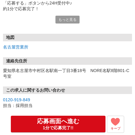
「応募する」ボタンから24H受付中♪
約1分で応募完了！
もっと見る
■電話応募の場合
電話応募も歓迎！（受付:10:00〜20:00）
土日祝も受付中♪
地図
【選考フロー】
名古屋営業所
①応募から3営業日を目安に、メールorお電話でご連絡します。
②面接日時を決定！「0120」から始まる電話番号からご連絡します
★スマホでWEB面接（LINEなど）・出張面接・事務所面接と選べま
連絡先住所
す
愛知県名古屋市中村区名駅南一丁目3番18号 NORE名駅8階801-C
③面接実施（履歴書不要）
号室
④勤務開始（スタート日は応相談）
※ご希望があれば、職場見学の調整もOKです！
この求人に関するお問い合わせ
お気軽にご応募ください♪
0120-919-849
担当：採用担当
応募画面へ進む
1分で応募完了!!
キープ