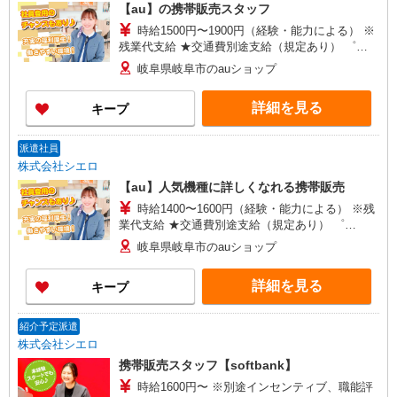
【au】の携帯販売スタッフ
時給1500円〜1900円（経験・能力による） ※
残業代支給 ★交通費別途支給（規定あり） ゜
+゜・。○。・゜+゜・。○。・゜+゜ 入社祝い金10
岐阜県岐阜市のauショップ
万円支給(規定有) お友達を紹介頂くと, インセンテ
ィブ支給(規定有) ★月2回払い・週払い可能（規程
詳細を見る
キープ
有）★ ゜・。○。・゜+゜・。○。・゜+゜
派遣社員
株式会社シエロ
【au】人気機種に詳しくなれる携帯販売
時給1400〜1600円（経験・能力による） ※残
業代支給 ★交通費別途支給（規定あり） ゜
+゜・。○。・゜+゜・。○。・゜+゜ 入社祝い金10
岐阜県岐阜市のauショップ
万円支給(規定有) お友達を紹介頂くと, インセンテ
ィブ支給(規定有) ★月2回払い・週払い可能（規程
詳細を見る
キープ
有）★ ゜・。○。・゜+゜・。○。・゜+゜
紹介予定派遣
株式会社シエロ
携帯販売スタッフ【softbank】
時給1600円〜 ※別途インセンティブ、職能評