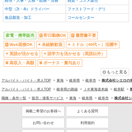
経理・人事・労務・総務・法務
雑貨・コスメ販売
中型（2t・4t）ドライバー
ファストフード・デリ
食品製造・加工
コールセンター
家電・携帯販売
即日勤務OK
履歴書不要
Web面接OK
未経験歓迎
ミドル（40代～）活躍中
英語が活かせる
語学力を活かせる（英語以外）
高収入・高額
ボーナス・賞与あり
もっと見る
アルバイト・バイト・求人TOP
東海
岐阜県
岐阜市
株式会社シエロの
アルバイト・バイト・求人TOP
岐阜県の路線
ＪＲ東海道本線
岐阜駅
職種・条件一覧
販売・接客サービス
東海
岐阜県
岐阜市
株式会社シ
掲載ご希望のお客様へ
よくある質問
お問い合わせ
利用規約