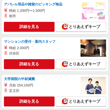
紹介予定派遣
アパレル用品や雑貨のピッキング検品
株式会社シエロ
時給 1,200円〜1,500円
【softbank】の携帯販売スタッフ
柏市
時給1500円〜 ※残業代支給 ★交通費別途支給
（規定あり） ゜+゜・。○。・゜+゜・。○。・゜
詳細を見る
とりあえずキープ
+゜ 入社祝い金10万円支給(規定有) お友達を紹介
岐阜県岐阜市のsoftbankショップ
頂くと, インセンティブ支給(規定有) ★月2回払
い・週払い可能（規程有）★ ゜・。○。・゜
詳細を見る
マンションの受付・案内スタッフ
キープ
+゜・。○。・゜+゜
時給 2,000円
派遣社員
渋谷区
株式会社シエロ
【ドコモ】の店舗スタッフ
詳細を見る
とりあえずキープ
時給1500円〜1600円（経験・能力による） ※
残業代支給 ★交通費別途支給（規定あり） ゜
+゜・。○。・゜+゜・。○。・゜+゜ 入社祝い金10
大学病院の中材滅菌
岐阜県岐阜市のdocomoショップ
万円支給(規定有) お友達を紹介頂くと, インセンテ
月給 254,160円
ィブ支給(規定有) ★月2回払い・週払い可能（規程
詳細を見る
足立区
キープ
有）★ ゜・。○。・゜+゜・。○。・゜+゜
詳細を見る
とりあえずキープ
派遣社員
株式会社シエロ