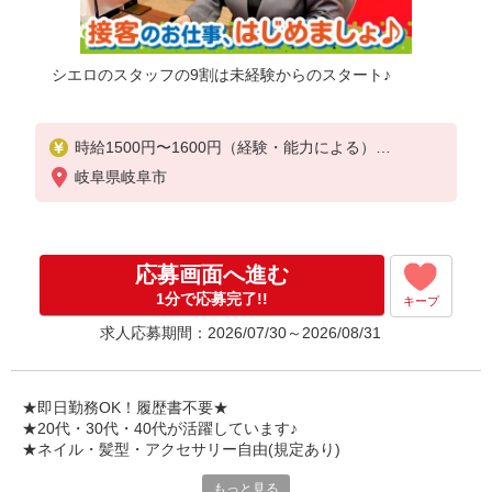
シエロのスタッフの9割は未経験からのスタート♪
時給1500円〜1600円（経験・能力による）
※残業代支給
岐阜県岐阜市
★交通費別途支給（規定あり）
゜+゜・。○。・゜+゜・。○。・゜+゜
入社祝い金10万円支給(規定有)
応募画面へ進む
お友達を紹介頂くと,
1分で応募完了!!
キープ
インセンティブ支給(規定有)
求人応募期間：2026/07/30～2026/08/31
★月2回払い・週払い可能（規程有）★
゜・。○。・゜+゜・。○。・゜+゜
★即日勤務OK！履歴書不要★
★20代・30代・40代が活躍しています♪
★ネイル・髪型・アクセサリー自由(規定あり)
もっと見る
各キャリアの新機種が特別価格で購入OK！！