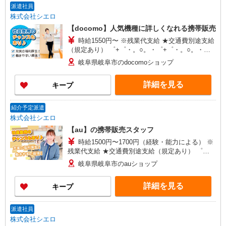
派遣社員
株式会社シエロ
【docomo】人気機種に詳しくなれる携帯販売
時給1550円〜 ※残業代支給 ★交通費別途支給
（規定あり） ゜+゜・。○。・゜+゜・。○。・゜
+゜ 入社祝い金10万円支給(規定有) お友達を紹介
岐阜県岐阜市のdocomoショップ
頂くと, インセンティブ支給(規定有) ★月2回払
い・週払い可能（規程有）★ ゜・。○。・゜
詳細を見る
キープ
+゜・。○。・゜+゜
紹介予定派遣
株式会社シエロ
【au】の携帯販売スタッフ
時給1500円〜1700円（経験・能力による） ※
残業代支給 ★交通費別途支給（規定あり） ゜
+゜・。○。・゜+゜・。○。・゜+゜ 入社祝い金10
岐阜県岐阜市のauショップ
万円支給(規定有) お友達を紹介頂くと, インセンテ
ィブ支給(規定有) ★月2回払い・週払い可能（規程
詳細を見る
キープ
有）★ ゜・。○。・゜+゜・。○。・゜+゜
派遣社員
株式会社シエロ