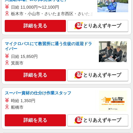
詳細を見る
キープ
+゜・。○。・゜+゜ 入社祝い金10万円支給(規定
日給 11,000円〜12,100円
有) お友達を紹介頂くと, インセンティブ支給(規定
栃木市・小山市・さいたま市西区・さいたま市岩槻区・久喜市・
有) ゜・。○。・゜+゜・。○。・゜+゜
派遣社員
株式会社シエロ
詳細を見る
とりあえずキープ
【au】人気機種に詳しくなれる携帯販売
時給1400〜1600円（経験・能力による） ※残
業代支給 ★交通費別途支給（規定あり） ゜
マイクロバスにて教習所に通う生徒の送迎ドラ
+゜・。○。・゜+゜・。○。・゜+゜ 入社祝い金10
イバー
岐阜県岐阜市の携帯ショップ
万円支給(規定有) お友達を紹介頂くと, インセンテ
日給 15,850円
ィブ支給(規定有) ★月2回払い・週払い可能（規程
箕面市
詳細を見る
キープ
有）★ ゜・。○。・゜+゜・。○。・゜+゜
詳細を見る
とりあえずキープ
紹介予定派遣
株式会社シエロ
スマホ携帯販売【エーユー】
スーパー資材の仕分け作業スタッフ
月給273200円 ※残業手当別途支給 ※研修期間
時給 1,350円
6か月・時給1550円〜 ※残業代支給 ★交通費別途
船橋市
支給（規定あり） ゜+゜・。○。・゜+゜・。
岐阜県岐阜市の商業施設
○。・゜+゜ 入社祝い金10万円支給(規定有) お友達
を紹介頂くと, インセンティブ支給(規定有) ゜・。
詳細を見る
とりあえずキープ
詳細を見る
キープ
○。・゜+゜・。○。・゜+゜