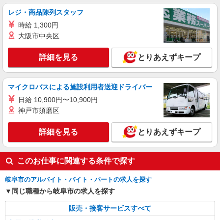
携帯販売スタッフ【softbank】
レジ・商品陳列スタッフ
時給1600円〜 ※別途インセンティブ、職能評
時給 1,300円
価制度あり ※残業代支給 ★交通費別途支給（規定
あり） ゜+゜・。○。・゜+゜・。○。・゜+゜ 入
大阪市中央区
岐阜県岐阜市の家電量販店
社祝い金10万円支給(規定有) お友達を紹介頂くと,
インセンティブ支給(規定有) ★月2回払い・週払い
詳細を見る
とりあえずキープ
詳細を見る
キープ
可能（規程有）★ ゜・。○。・゜+゜・。○。・゜
+゜
紹介予定派遣
マイクロバスによる施設利用者送迎ドライバー
株式会社シエロ
日給 10,900円〜10,900円
【softbank】の携帯販売スタッフ
神戸市須磨区
時給1500円〜1700円（経験・能力による） ※
残業代支給 ★交通費別途支給（規定あり） ゜
詳細を見る
とりあえずキープ
+゜・。○。・゜+゜・。○。・゜+゜ 入社祝い金10
岐阜県岐阜市のsoftbankショップ
万円支給(規定有) お友達を紹介頂くと, インセンテ
ィブ支給(規定有) ★月2回払い・週払い可能（規程
詳細を見る
キープ
有）★ ゜・。○。・゜+゜・。○。・゜+゜
このお仕事に関連する条件で探す
岐阜市のアルバイト・バイト・パートの求人を探す
同じ職種から岐阜市の求人を探す
販売・接客サービスすべて