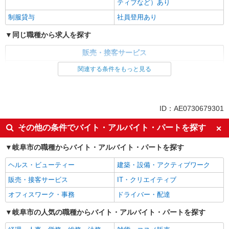
ティブなど）あり
制服貸与
社員登用あり
同じ職種から求人を探す
販売・接客サービス
家電・携帯販売
関連する条件をもっと見る
同じ特徴から求人を探す
未経験歓迎
ミドル（40代～）活躍中
ID：AE0730679301
英語が活かせる
ボーナス・賞与あり
その他の条件でバイト・アルバイト・パートを探す
日払い
車通勤OK
岐阜市の職種からバイト・アルバイト・パートを探す
交通費支給
社会保険あり
社員登用あり
ヘルス・ビューティー
建築・設備・アクティブワーク
販売・接客サービス
IT・クリエイティブ
オフィスワーク・事務
ドライバー・配達
岐阜市の人気の職種からバイト・アルバイト・パートを探す