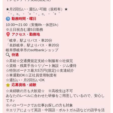
自宅に居ながらスマホでカンタン面接OK！
オンライン面談なのでスピード対応。
★月2回払い・週払い可能（規程有）★
即日登録もOK♪
゜・。○。・゜+゜・。○。・゜+゜
勤務時間・曜日
気になった方はお気軽にご相談ください！
10:00〜21:00（実働8h・休憩1h）
※土日祝含む週5日勤務
アクセス・勤務地
「岐阜」駅よりバス・車20分
「名鉄岐阜」駅よりバス・車20分
岐阜県岐阜市のsoftbankショップ
待遇
☆昇給☆交通費規定支給☆制服有☆社保完
☆資格・残業手当☆リゾート施設・ジム優待
☆特別ボーナス最大5万円(規定)☆友達紹介
☆車通勤OK☆正社員登用制度有
☆週払い・月2回払いOK
応募資格・経験
☆未経験の方も大歓迎☆ ※高校生は不可
あなたのレベルに合わせた研修をご用意しているので、安心し
てネ♪
※ハローワークでお仕事お探しの方も対象
※エリアによって英語・中国語・ポルトガル語などの語学を活