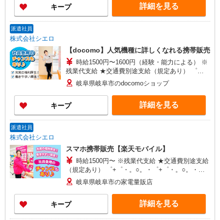
詳細を見る
キープ
時間想定として加えております。 【ソフトバンク
認定資格を取得すると資格手当が追加支給されま
す】 資格試験は年4回。 資格を取得すると最高月
派遣社員
額8万円（年額96万円）を資格手当として追加支給
株式会社シエロ
します。
【docomo】人気機種に詳しくなれる携帯販売
時給1500円〜1600円（経験・能力による） ※
残業代支給 ★交通費別途支給（規定あり） ゜
+゜・。○。・゜+゜・。○。・゜+゜ 入社祝い金10
岐阜県岐阜市のdocomoショップ
万円支給(規定有) お友達を紹介頂くと, インセンテ
ィブ支給(規定有) ★月2回払い・週払い可能（規程
詳細を見る
キープ
有）★ ゜・。○。・゜+゜・。○。・゜+゜
派遣社員
株式会社シエロ
スマホ携帯販売【楽天モバイル】
時給1500円〜 ※残業代支給 ★交通費別途支給
（規定あり） ゜+゜・。○。・゜+゜・。○。・゜
+゜ 入社祝い金10万円支給(規定有) お友達を紹介
岐阜県岐阜市の家電量販店
頂くと, インセンティブ支給(規定有) ★月2回払
い・週払い可能（規程有）★ ゜・。○。・゜
詳細を見る
キープ
+゜・。○。・゜+゜