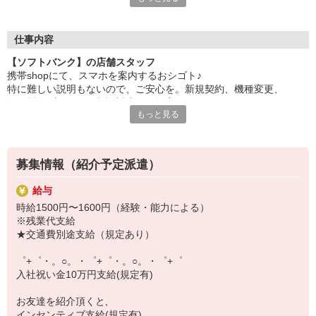
自分だけじゃなくって、
家族や友人にも適用されます！
仕事内容
さらに！各種リゾート施設やスポーツジムなどが
【ソフトバンク】の店舗スタッフ
特別割引価格でご利用可能☆
携帯shopにて、スマホを案内するおシゴト♪
お得に過ごしたいあなたの味方です♪
特に難しい説明もないので、ご安心を。新規契約、機種変更、
各種料金プランのご相談対応・ご提案などをお願いします。
【選べるお仕事いろいろ】
もっと見る
￣￣￣￣￣￣￣￣￣￣￣
初めての方でも安心♪
▼オフィスワーク
あなた専属のコーディネーターが親切・丁寧にフォローするので、
事務、経理、データ入力、コールセンター、受付
満足度◎
▼工場・製造・軽作業系
募集情報（紹介予定派遣）
機械/食品製造・梱包・仕分け・加工・組立・検査
■携帯やインターネット販売業務
▼美容系
給与
docomo(ドコモ)/au(エーユー)・KDDI/softbank(ソフトバンク)など
眉毛サロンのアイブロウ・ネイリスト・エステ
時給1500円〜1600円（経験・能力による）
の大手キャリアから
▼営業・販売
※残業代支給
ワイモバイル(Y!mobille)、楽天モバイル、UQなど格安スマホまで幅
法人営業・アパレル販売・個別指導塾・人材紹介
★交通費別途支給（規定あり）
広く紹介可能♪
▼人気案件も多数♪
人気のApple（アップル）店舗もございます！
短期・期間限定・オープニング・官公庁案件
゜+゜・。○。・゜+゜・。○。・゜+゜
上場/優良/大手企業など
入社祝い金10万円支給(規定有)
【スマホ面接実施中】
お友達を紹介頂くと,
￣￣￣￣￣￣￣￣￣
インセンティブ支給(規定有)