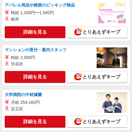
アパレル用品や雑貨のピッキング検品
【au】の携帯販売スタッフ
時給 1,200円〜1,500円
時給1400円〜 ※残業代支給 ★交通費別途支給
（規定あり） ゜+゜・。○。・゜+゜・。○。・゜
柏市
+゜ 入社祝い金10万円支給(規定有) お友達を紹介
岐阜県岐阜市のauショップ
頂くと, インセンティブ支給(規定有) ★月2回払
詳細を見る
とりあえずキープ
い・週払い可能（規程有）★ ゜・。○。・゜
詳細を見る
キープ
+゜・。○。・゜+゜
マンションの受付・案内スタッフ
派遣社員
時給 2,000円
株式会社シエロ
渋谷区
【softbank】の携帯販売スタッフ
時給1500円〜1700円（経験・能力による） ※
詳細を見る
とりあえずキープ
残業代支給 ★交通費別途支給（規定あり） ゜
+゜・。○。・゜+゜・。○。・゜+゜ 入社祝い金10
岐阜県岐阜市のsoftbankショップ
万円支給(規定有) お友達を紹介頂くと, インセンテ
ィブ支給(規定有) ★月2回払い・週払い可能（規程
大学病院の中材滅菌
詳細を見る
キープ
有）★ ゜・。○。・゜+゜・。○。・゜+゜
月給 254,160円
足立区
紹介予定派遣
株式会社シエロ
詳細を見る
とりあえずキープ
スマホ携帯販売【楽天モバイル】
時給1500円〜 ※残業代支給 ★交通費別途支給