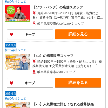
株式会社シエロ
【ソフトバンク】の店舗スタッフ
月給207900円〜260200円（経験・能力によ
る） 資格手当（1〜6万円）賞与年2回（6月・12
月・実績最高5.4カ月分） 未経験から入社半年で
岐阜県岐阜市のsoftbankショップ
年収400万円以上への昇給実績あり ※残業代支給
★交通費別途支給（規定あり） ゜+゜・。○。・゜
詳細を見る
キープ
+゜・。○。・゜+゜ 入社祝い金10万円支給(規定
有) お友達を紹介頂くと, インセンティブ支給(規定
有) ゜・。○。・゜+゜・。○。・゜+゜
派遣社員
株式会社シエロ
【au】の携帯販売スタッフ
時給1500円〜1800円（経験・能力による） ※
残業代支給 ★交通費別途支給（規定あり） ゜
+゜・。○。・゜+゜・。○。・゜+゜ 入社祝い金10
岐阜県岐阜市のauショップ
万円支給(規定有) お友達を紹介頂くと, インセンテ
ィブ支給(規定有) ★月2回払い・週払い可能（規程
詳細を見る
キープ
有）★ ゜・。○。・゜+゜・。○。・゜+゜
派遣社員
株式会社シエロ
【au】人気機種に詳しくなれる携帯販売