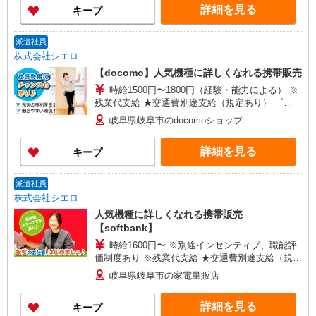
詳細を見る
キープ
可能（規程有）★ ゜・。○。・゜+゜・。○。・゜
+゜
派遣社員
株式会社シエロ
【docomo】人気機種に詳しくなれる携帯販売
時給1500円〜1800円（経験・能力による） ※
残業代支給 ★交通費別途支給（規定あり） ゜
+゜・。○。・゜+゜・。○。・゜+゜ 入社祝い金10
岐阜県岐阜市のdocomoショップ
万円支給(規定有) お友達を紹介頂くと, インセンテ
ィブ支給(規定有) ★月2回払い・週払い可能（規程
詳細を見る
キープ
有）★ ゜・。○。・゜+゜・。○。・゜+゜
派遣社員
株式会社シエロ
人気機種に詳しくなれる携帯販売
【softbank】
時給1600円〜 ※別途インセンティブ、職能評
価制度あり ※残業代支給 ★交通費別途支給（規定
あり） ゜+゜・。○。・゜+゜・。○。・゜+゜ 入
岐阜県岐阜市の家電量販店
社祝い金10万円支給(規定有) お友達を紹介頂くと,
インセンティブ支給(規定有) ★月2回払い・週払い
詳細を見る
キープ
可能（規程有）★ ゜・。○。・゜+゜・。○。・゜