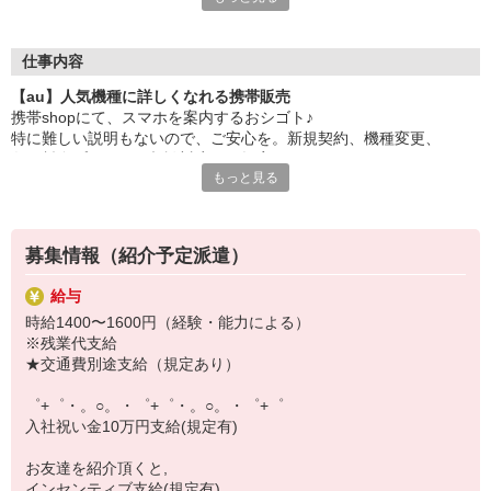
大手キャリアの店舗勤務なので安心・安定！
一度身に着けた知識は、
ずっと先まで役に立ちます！
仕事内容
【au】人気機種に詳しくなれる携帯販売
丁寧な研修もあるので、
携帯shopにて、スマホを案内するおシゴト♪
みなさんから働きやすいと好評です♪
特に難しい説明もないので、ご安心を。新規契約、機種変更、
最新アプリ事情やお得なプラン、
各種料金プランのご相談対応・ご提案などをお願いします。
スマホの裏ワザを学べるチャンス♪
もっと見る
初めての方でも安心♪
【選べるお仕事いろいろ】
あなた専属のコーディネーターが親切・丁寧にフォローするので、
￣￣￣￣￣￣￣￣￣￣￣
満足度◎
▼オフィスワーク
募集情報（紹介予定派遣）
事務、経理、データ入力、コールセンター、受付
■携帯やインターネット販売業務
▼工場・製造・軽作業系
給与
docomo(ドコモ)/au(エーユー)・KDDI/softbank(ソフトバンク)など
機械/食品製造・梱包・仕分け・加工・組立・検査
時給1400〜1600円（経験・能力による）
の大手キャリアから
▼美容系
※残業代支給
ワイモバイル(Y!mobille)、楽天モバイル、UQなど格安スマホまで幅
眉毛サロンのアイブロウ・ネイリスト・エステ
★交通費別途支給（規定あり）
広く紹介可能♪
▼営業・販売
人気のApple（アップル）店舗もございます！
法人営業・アパレル販売・個別指導塾・人材紹介
゜+゜・。○。・゜+゜・。○。・゜+゜
▼人気案件も多数♪
入社祝い金10万円支給(規定有)
短期・期間限定・オープニング・官公庁案件
上場/優良/大手企業など
お友達を紹介頂くと,
インセンティブ支給(規定有)