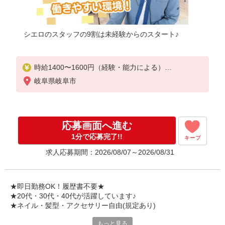
シエロのスタッフの9割は未経験からのスタート♪
時給1400〜1600円（経験・能力による）
※残業代支給
岐阜県岐阜市
★交通費別途支給（規定あり）
゜+゜・。○。・゜+゜・。○。・゜+゜
入社祝い金10万円支給(規定有)
応募画面へ進む
お友達を紹介頂くと,
1分で応募完了!!
キープ
インセンティブ支給(規定有)
求人応募期間：2026/08/07～2026/08/31
★月2回払い・週払い可能（規程有）★
゜・。○。・゜+゜・。○。・゜+゜
★即日勤務OK！履歴書不要★
★20代・30代・40代が活躍しています♪
★ネイル・髪型・アクセサリー自由(規定あり)
もっと見る
シエロのスタッフは9割が未経験スタート。