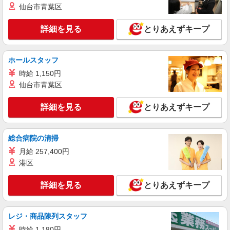
岐阜県岐阜市の家電量販店
仙台市青葉区
社祝い金10万円支給(規定有) お友達を紹介頂くと,
インセンティブ支給(規定有) ★月2回払い・週払い
詳細を見る
キープ
可能（規程有）★ ゜・。○。・゜+゜・。○。・゜
詳細を見る
とりあえずキープ
+゜
紹介予定派遣
株式会社シエロ
ホールスタッフ
【softbank】人気機種に詳しくなれる携帯販
時給 1,150円
売
仙台市青葉区
時給1400円〜1600円（経験・能力による） ※
残業代支給 ★交通費別途支給（規定あり） ゜
詳細を見る
とりあえずキープ
+゜・。○。・゜+゜・。○。・゜+゜ 入社祝い金10
岐阜県岐阜市のsoftbankショップ
万円支給(規定有) お友達を紹介頂くと, インセンテ
ィブ支給(規定有) ★月2回払い・週払い可能（規程
総合病院の清掃
詳細を見る
キープ
有）★ ゜・。○。・゜+゜・。○。・゜+゜
月給 257,400円
紹介予定派遣
港区
株式会社シエロ
スマホ携帯販売【エーユー】
詳細を見る
とりあえずキープ
月給273200円 ※残業手当別途支給 ※研修期間
6か月・時給1550円〜 ※残業代支給 ★交通費別途
支給（規定あり） ゜+゜・。○。・゜+゜・。
レジ・商品陳列スタッフ
岐阜県岐阜市の商業施設
○。・゜+゜ 入社祝い金10万円支給(規定有) お友達
時給 1,180円