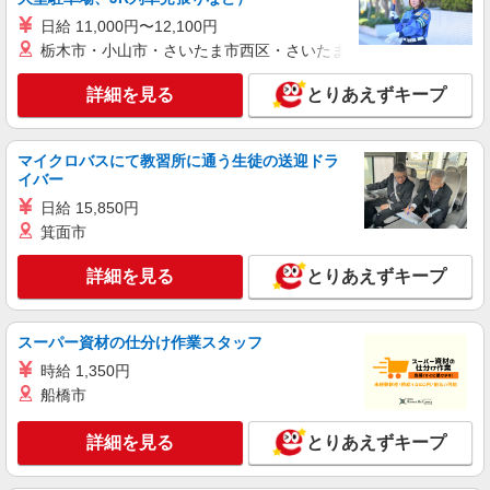
派遣社員
日給 11,000円〜12,100円
株式会社シエロ
栃木市・小山市・さいたま市西区・さいたま市岩槻区・久喜市・
スマホ携帯販売【ソフトバンク】
詳細を見る
とりあえずキープ
時給1600円〜 ※別途インセンティブ、職能評
価制度あり ※残業代支給 ★交通費別途支給（規定
あり） ゜+゜・。○。・゜+゜・。○。・゜+゜ 入
岐阜県岐阜市の商業施設
社祝い金10万円支給(規定有) お友達を紹介頂くと,
マイクロバスにて教習所に通う生徒の送迎ドラ
インセンティブ支給(規定有) ★月2回払い・週払い
イバー
詳細を見る
キープ
可能（規程有）★ ゜・。○。・゜+゜・。○。・゜
日給 15,850円
+゜
箕面市
紹介予定派遣
株式会社シエロ
詳細を見る
とりあえずキープ
携帯販売スタッフ【楽天モバイル】
時給1500円〜 ※残業代支給 ★交通費別途支給
（規定あり） ゜+゜・。○。・゜+゜・。○。・゜
スーパー資材の仕分け作業スタッフ
+゜ 入社祝い金10万円支給(規定有) お友達を紹介
岐阜県岐阜市
時給 1,350円
頂くと, インセンティブ支給(規定有) ★月2回払
船橋市
い・週払い可能（規程有）★ ゜・。○。・゜
詳細を見る
キープ
+゜・。○。・゜+゜
詳細を見る
とりあえずキープ
紹介予定派遣
株式会社シエロ