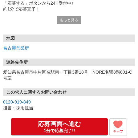
「応募する」ボタンから24H受付中♪
約1分で応募完了！
もっと見る
■電話応募の場合
電話応募も歓迎！（受付:10:00〜20:00）
土日祝も受付中♪
地図
【選考フロー】
名古屋営業所
①応募から3営業日を目安に、メールorお電話でご連絡します。
②面接日時を決定！「0120」から始まる電話番号からご連絡します
★スマホでWEB面接（LINEなど）・出張面接・事務所面接と選べま
連絡先住所
す
愛知県名古屋市中村区名駅南一丁目3番18号 NORE名駅8階801-C
③面接実施（履歴書不要）
号室
④勤務開始（スタート日は応相談）
※ご希望があれば、職場見学の調整もOKです！
この求人に関するお問い合わせ
お気軽にご応募ください♪
0120-919-849
担当：採用担当
応募画面へ進む
1分で応募完了!!
キープ