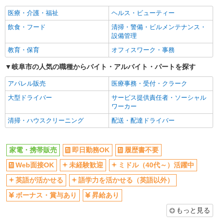
社員登用あり
医療・介護・福祉
ヘルス・ビューティー
飲食・フード
清掃・警備・ビルメンテナンス・
設備管理
教育・保育
オフィスワーク・事務
岐阜市の人気の職種からバイト・アルバイト・パートを探す
アパレル販売
医療事務・受付・クラーク
大型ドライバー
サービス提供責任者・ソーシャル
ワーカー
清掃・ハウスクリーニング
配送・配達ドライバー
家電・携帯販売
即日勤務OK
履歴書不要
Web面接OK
未経験歓迎
ミドル（40代～）活躍中
英語が活かせる
語学力を活かせる（英語以外）
ボーナス・賞与あり
昇給あり
もっと見る