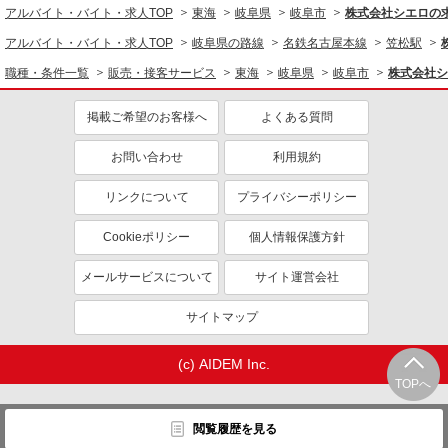
アルバイト・バイト・求人TOP
東海
岐阜県
岐阜市
株式会社シエロの
アルバイト・バイト・求人TOP
岐阜県の路線
名鉄名古屋本線
笠松駅
職種・条件一覧
販売・接客サービス
東海
岐阜県
岐阜市
株式会社シ
掲載ご希望のお客様へ
よくある質問
お問い合わせ
利用規約
リンクについて
プライバシーポリシー
Cookieポリシー
個人情報保護方針
メールサービスについて
サイト運営会社
サイトマップ
(c) AIDEM Inc.
TOPへ
閲覧履歴を見る