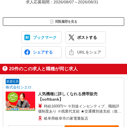
求人応募期間：2026/08/07～2026/08/31
閲覧履歴を見る
ブックマーク
ポストする
シェアする
URLをシェア
20
件のこの求人と職種が同じ求人
派遣社員
株式会社シエロ
人気機種に詳しくなれる携帯販売
【softbank】
時給1600円〜 ※別途インセンティブ、職能評
価制度あり ※残業代支給 ★交通費別途支給（規定
あり） ゜+゜・。○。・゜+゜・。○。・゜+゜ 入
岐阜県岐阜市の家電量販店
社祝い金10万円支給(規定有) お友達を紹介頂くと,
インセンティブ支給(規定有) ★月2回払い・週払い