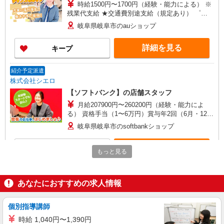
時給1500円〜1700円（経験・能力による） ※
残業代支給 ★交通費別途支給（規定あり） ゜
+゜・。○。・゜+゜・。○。・゜+゜ 入社祝い金10
岐阜県岐阜市のauショップ
万円支給(規定有) お友達を紹介頂くと, インセンテ
ィブ支給(規定有) ★月2回払い・週払い可能（規程
詳細を見る
キープ
有）★ ゜・。○。・゜+゜・。○。・゜+゜
紹介予定派遣
株式会社シエロ
【ソフトバンク】の店舗スタッフ
月給207900円〜260200円（経験・能力によ
る） 資格手当（1〜6万円）賞与年2回（6月・12
月・実績最高5.4カ月分） 未経験から入社半年で
岐阜県岐阜市のsoftbankショップ
年収400万円以上への昇給実績あり ※残業代支給
★交通費別途支給（規定あり） ゜+゜・。○。・゜
詳細を見る
キープ
+゜・。○。・゜+゜ 入社祝い金10万円支給(規定
もっと見る
有) お友達を紹介頂くと, インセンティブ支給(規定
有) ゜・。○。・゜+゜・。○。・゜+゜
紹介予定派遣
株式会社シエロ
あなたにおすすめの求人情報
携帯販売スタッフ【Y!mobile】
時給1600円〜 ※別途インセンティブ、職能評
個別指導講師
価制度あり ※残業代支給 ★交通費別途支給（規定
時給 1,040円〜1,390円
あり） ゜+゜・。○。・゜+゜・。○。・゜+゜ 入