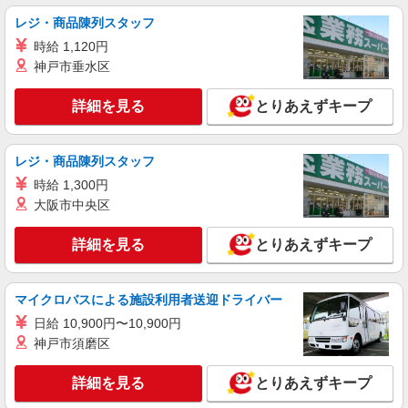
（規定あり） ゜+゜・。○。・゜+゜・。○。・゜
レジ・商品陳列スタッフ
+゜ 入社祝い金10万円支給(規定有) お友達を紹介
岐阜県岐阜市の家電量販店
時給 1,120円
頂くと, インセンティブ支給(規定有) ★月2回払
い・週払い可能（規程有）★ ゜・。○。・゜
神戸市垂水区
詳細を見る
キープ
+゜・。○。・゜+゜
詳細を見る
とりあえずキープ
紹介予定派遣
株式会社シエロ
携帯販売スタッフ【softbank】
レジ・商品陳列スタッフ
時給1600円〜 ※別途インセンティブ、職能評
時給 1,300円
価制度あり ※残業代支給 ★交通費別途支給（規定
大阪市中央区
あり） ゜+゜・。○。・゜+゜・。○。・゜+゜ 入
岐阜県岐阜市の家電量販店
社祝い金10万円支給(規定有) お友達を紹介頂くと,
詳細を見る
とりあえずキープ
インセンティブ支給(規定有) ★月2回払い・週払い
詳細を見る
キープ
可能（規程有）★ ゜・。○。・゜+゜・。○。・゜
+゜
マイクロバスによる施設利用者送迎ドライバー
日給 10,900円〜10,900円
神戸市須磨区
詳細を見る
とりあえずキープ