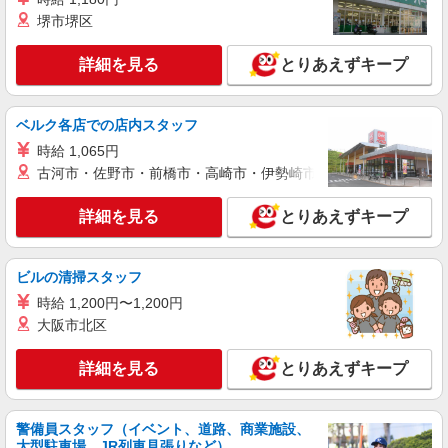
を紹介頂くと, インセンティブ支給(規定有) ゜・。
堺市堺区
詳細を見る
キープ
○。・゜+゜・。○。・゜+゜
詳細を見る
とりあえずキープ
派遣社員
株式会社シエロ
携帯販売スタッフ【au】
ベルク各店での店内スタッフ
月給273200円 ※残業手当別途支給 ※研修期間
時給 1,065円
6か月・時給1550円〜 ※残業代支給 ★交通費別途
古河市・佐野市・前橋市・高崎市・伊勢崎市・太田市・館林市・
支給（規定あり） ゜+゜・。○。・゜+゜・。
岐阜県岐阜市の家電量販店
○。・゜+゜ 入社祝い金10万円支給(規定有) お友達
を紹介頂くと, インセンティブ支給(規定有) ゜・。
詳細を見る
とりあえずキープ
詳細を見る
キープ
○。・゜+゜・。○。・゜+゜
紹介予定派遣
ビルの清掃スタッフ
株式会社シエロ
時給 1,200円〜1,200円
【au】の携帯販売スタッフ
大阪市北区
時給1400〜1600円（経験・能力による） ※残
業代支給 ★交通費別途支給（規定あり） ゜
詳細を見る
とりあえずキープ
+゜・。○。・゜+゜・。○。・゜+゜ 入社祝い金10
岐阜県岐阜市のauショップ
万円支給(規定有) お友達を紹介頂くと, インセンテ
ィブ支給(規定有) ★月2回払い・週払い可能（規程
詳細を見る
キープ
有）★ ゜・。○。・゜+゜・。○。・゜+゜
警備員スタッフ（イベント、道路、商業施設、
大型駐車場、JR列車見張りなど）