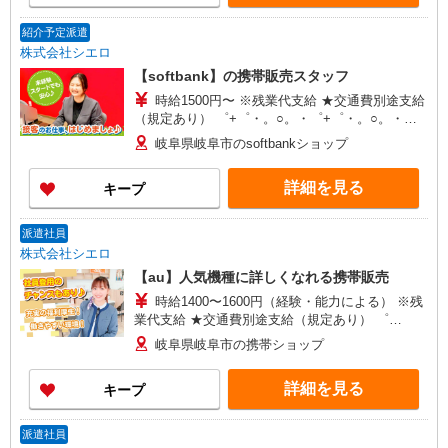
+゜
紹介予定派遣
株式会社シエロ
【softbank】の携帯販売スタッフ
時給1500円〜 ※残業代支給 ★交通費別途支給
（規定あり） ゜+゜・。○。・゜+゜・。○。・゜
+゜ 入社祝い金10万円支給(規定有) お友達を紹介
岐阜県岐阜市のsoftbankショップ
頂くと, インセンティブ支給(規定有) ★月2回払
い・週払い可能（規程有）★ ゜・。○。・゜
詳細を見る
キープ
+゜・。○。・゜+゜
派遣社員
株式会社シエロ
【au】人気機種に詳しくなれる携帯販売
時給1400〜1600円（経験・能力による） ※残
業代支給 ★交通費別途支給（規定あり） ゜
+゜・。○。・゜+゜・。○。・゜+゜ 入社祝い金10
岐阜県岐阜市の携帯ショップ
万円支給(規定有) お友達を紹介頂くと, インセンテ
ィブ支給(規定有) ★月2回払い・週払い可能（規程
詳細を見る
キープ
有）★ ゜・。○。・゜+゜・。○。・゜+゜
派遣社員