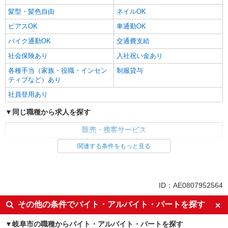
髪型・髪色自由
ネイルOK
ピアスOK
車通勤OK
バイク通勤OK
交通費支給
社会保険あり
入社祝い金あり
各種手当（家族・役職・インセン
制服貸与
ティブなど）あり
社員登用あり
同じ職種から求人を探す
販売・接客サービス
家電・携帯販売
関連する条件をもっと見る
同じ特徴から求人を探す
未経験歓迎
ミドル（40代～）活躍中
ID：AE0807952564
英語が活かせる
ボーナス・賞与あり
その他の条件でバイト・アルバイト・パートを探す
日払い
車通勤OK
岐阜市の職種からバイト・アルバイト・パートを探す
交通費支給
社会保険あり