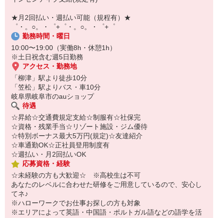
【スマホ面接実施中】
￣￣￣￣￣￣￣￣￣
★月2回払い・週払い可能（規程有）★
自宅に居ながらスマホでカンタン面接OK！
゜・。○。・゜+゜・。○。・゜+゜
オンライン面談なのでスピード対応。
勤務時間・曜日
10:00〜19:00（実働8h・休憩1h）
※土日祝含む週5日勤務
アクセス・勤務地
「柳津」駅より徒歩10分
「笠松」駅よりバス・車10分
岐阜県岐阜市のauショップ
待遇
☆昇給☆交通費規定支給☆制服有☆社保完
☆資格・残業手当☆リゾート施設・ジム優待
☆特別ボーナス最大5万円(規定)☆友達紹介
☆車通勤OK☆正社員登用制度有
☆週払い・月2回払いOK
応募資格・経験
☆未経験の方も大歓迎☆ ※高校生は不可
あなたのレベルに合わせた研修をご用意しているので、安心し
てネ♪
※ハローワークでお仕事お探しの方も対象
※エリアによって英語・中国語・ポルトガル語などの語学を活