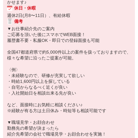
かせます♪
休日・休暇
週休2日(月8〜11日）、有給休暇
備考
▼お仕事紹介先のご案内
ご応募を頂いた後にスマホでWEB面接！
履歴書不要・私服OK・即日での登録面接も可能
全国47都道府県で約5,000件以上の案件を扱っておりますので、
様々な希望に沿ったご提案が可能。
〈例〉
・未経験なので、研修が充実して欲しい
・時給1,600円以上を探している
・自宅からなるべく近くが良い
・入社開始日を相談出来る先が良い
など、面接時にお気軽に相談ください♪
※経験が有る方は土日休み・時短等も相談可能です
▼職場見学・お顔合わせ
勤務先の希望が決まったら
紹介先希望の会社で職場見学・お顔合わせを実施！