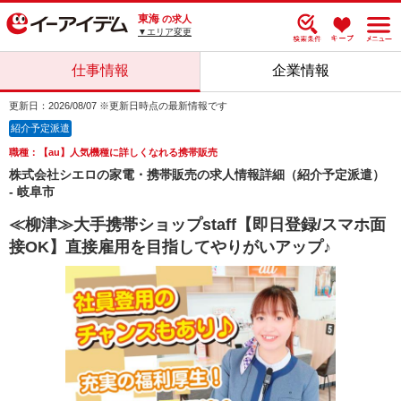
東海
の求人
▼エリア変更
仕事情報
企業情報
更新日：2026/08/07 ※更新日時点の最新情報です
紹介予定派遣
職種：【au】人気機種に詳しくなれる携帯販売
株式会社シエロの家電・携帯販売の求人情報詳細（紹介予定派遣）
- 岐阜市
≪柳津≫大手携帯ショップstaff【即日登録/スマホ面
接OK】直接雇用を目指してやりがいアップ♪