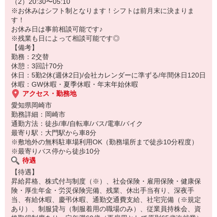
・打痕のキズなどの検査
（2）20:30〜05:10
※お休みはシフト制となります！シフトは前月末に決まりま
製品のサイズはcm角の小型の部品や太さ1cmほど、
す！
長さ5〜10cmほどと大きくはなく、重量物は少なめです！
お休み日は事前相談可能です♪
※残業も日によって相談可能です◎
※1人モクモク作業がメインとなりますが、
【備考】
周りに他の作業をしている人がいるので相談などはできる環境で
勤務：2交替
す！
休憩：3回計70分
休日：5勤2休(週休2日)/会社カレンダーに準ずる/年間休日120日
詳細については面談時にご説明させていただきます。
休暇：GW休暇・夏季休暇・年末年始休暇
派遣先の状況等によっては当該案件への配属が難しい場合がありま
アクセス・勤務地
す。
愛知県岡崎市
勤務詳細：岡崎市
通勤方法：徒歩/車/自転車/バス/電車/バイク
最寄り駅：大門駅から車8分
※敷地外の無料駐車場利用OK（勤務場所まで徒歩10分程度）
※最寄りバス停から徒歩10分
待遇
【待遇】
昇給昇格、株式付与制度（※）、社会保険・雇用保険・健康保
険・厚生年金・労災保険完備、残業、休出手当有り、深夜手
当、有給休暇、慶弔休暇、通勤交通費支給、社宅完備（※規定
あり）、制服貸与（制服着用の職場のみ）、従業員持株会、資