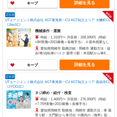
し）
詳細を見る
キープ
NEW
正社員
UTエージェント株式会社 AGT東海第一CU AGT知立エリア 大幡町CL
《Jbin1C》
機械操作・運搬
時給：1,310円〜 月収例：209,000円（時給
×8H実働×20日稼働＋各種手当） ※基本残業なし
愛知県岡崎市 勤務詳細：岡崎市 通勤方法：徒
歩/車/自転車/バイク 最寄り駅：本宿駅から車8分
※構内の（無料）駐車場利用OK
詳細を見る
キープ
NEW
正社員
UTエージェント株式会社 AGT東海第一CU AGT知立エリア 真福寺CL
《JYOO1C》
ネジ締め・組付・検査
時給：1,400円〜 月収例：276,000円（時給
×7.75H実働×20日稼働＋各種手当）
愛知県岡崎市 勤務地：岡崎市 通勤方法：車 最
寄り駅：大門駅から車15分 ※構内の（無料）駐車