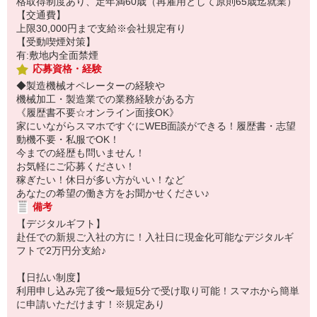
格取得制度あり、定年満60歳（再雇用として原則65歳迄就業）
【交通費】
上限30,000円まで支給※会社規定有り
【受動喫煙対策】
有:敷地内全面禁煙
応募資格・経験
◆製造機械オペレーターの経験や
機械加工・製造業での業務経験がある方
《履歴書不要☆オンライン面接OK》
家にいながらスマホですぐにWEB面談ができる！履歴書・志望
動機不要・私服でOK！
今までの経歴も問いません！
お気軽にご応募ください！
稼ぎたい！休日が多い方がいい！など
あなたの希望の働き方をお聞かせください♪
備考
【デジタルギフト】
赴任での新規ご入社の方に！入社日に現金化可能なデジタルギ
フトで2万円分支給♪
【日払い制度】
利用申し込み完了後〜最短5分で受け取り可能！スマホから簡単
に申請いただけます！※規定あり