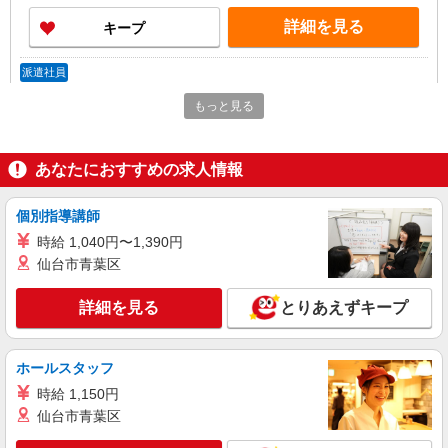
詳細を見る
キープ
派遣社員
株式会社テクノ・サービス/お仕事No/0836237
もっと見る
製品の仕上げ業務
時給1500円 月収例：222000円以上（残業・休
日出勤手当て等が含まれています） 交通費全額支
あなたにおすすめの求人情報
給
愛知県岡崎市 ＊車・バイク通勤OK
個別指導講師
詳細を見る
キープ
時給 1,040円〜1,390円
仙台市青葉区
派遣社員
株式会社テクノ・サービス/お仕事No/0864608
詳細を見る
とりあえずキープ
組立・検査業務など
時給1400円 月収例：208600円以上（残業・休
日出勤手当て等が含まれています） 交通費全額支
ホールスタッフ
給
愛知県岡崎市 ＊車・バイク通勤OK
時給 1,150円
仙台市青葉区
詳細を見る
キープ