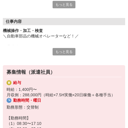
もっと見る
入社後はスキルアップ、キャリアアップを支援する研修制度が充
実。
資格を取ってより幅広く活躍するもよし。
仕事内容
重要なポストを社内公募するエントリー制度を使い、リーダー・
機械操作・加工・検査
サブマネージャー・マネージャーへとキャリアアップを目指すも
＼自動車部品の機械オペレーターなど！／
よし。
そのための試験費用は全て会社負担。
＜具体的には…＞
社員一人ひとりのビジョン、意欲によりキャリアパスは大きく広
もっと見る
【自動車部品の機械加工】
がっていきます。
◆主に部品の加工及び加工後の部品の寸法チェック
1）ショットブラスト作業（粉塵作業）
→材料や部品に特殊な粉をかけて加工する機械
募集情報（派遣社員）
・機械に部品をセットし起動
・機械加工が終わった部品を取り出し完成品トレーに移す
給与
・部品のセットと取り出しの繰り返し作業
時給：1,400円〜
・開始前や途中で機械に加工用の粉を補充
月収例：288,000円（時給×7.5H実働×20日稼働＋各種手当）
2）圧入作業
勤務時間・曜日
→圧入作業とは圧力をかけて部品同士を組み合わせる作業
・他工程で加工された太さ3〜4mm、長さ5㎝程の部品など
勤務形態：交替制
・圧入機を使用して組み合わせていく
・時作業は機械に部品をセットしボタンを押すだけ
【勤務時間】
・加工が終われば製品をトレーに取り出し寸法計測
（1）08:30〜17:10