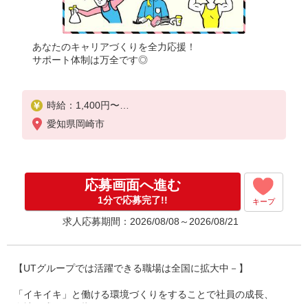
あなたのキャリアづくりを全力応援！
サポート体制は万全です◎
時給：1,400円〜
月収例：288,000円（時給×7.5H実働×20日稼働＋各
愛知県岡崎市
種手当）
応募画面へ進む
1分で応募完了!!
キープ
求人応募期間：2026/08/08～2026/08/21
【UTグループでは活躍できる職場は全国に拡大中－】
「イキイキ」と働ける環境づくりをすることで社員の成長、
会社の成長を目指しています。