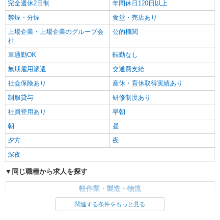
完全週休2日制
年間休日120日以上
禁煙・分煙
食堂・売店あり
上場企業・上場企業のグループ会
公的機関
社
車通勤OK
転勤なし
無期雇用派遣
交通費支給
社会保険あり
産休・育休取得実績あり
制服貸与
研修制度あり
社員登用あり
早朝
朝
昼
夕方
夜
深夜
同じ職種から求人を探す
軽作業・製造・物流
製造・組立・加工
関連する条件をもっと見る