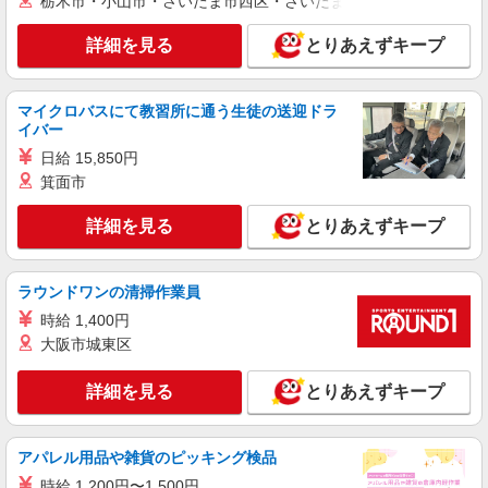
栃木市・小山市・さいたま市西区・さいたま市岩槻区・久喜市・
時給1,700円 交通費：既定支給
愛知県岡崎市
詳細を見る
とりあえずキープ
詳細を見る
キープ
マイクロバスにて教習所に通う生徒の送迎ドラ
イバー
派遣社員
株式会社綜合キャリアオプション（1314VJ0805G55★57-S-T2）
日給 15,850円
箕面市
くるまアルミ部品の加工組付け・検査/日払い
OK
詳細を見る
とりあえずキープ
時給1,650円 交通費：既定支給
愛知県岡崎市
ラウンドワンの清掃作業員
詳細を見る
キープ
時給 1,400円
大阪市城東区
派遣社員
株式会社綜合キャリアオプション（1314VJ0805G54★92-S-T2）
詳細を見る
とりあえずキープ
クルマ部品の組み付け・検査/日払いOK
時給1,800円〜2,250円 ※経験・能力による
※時間外・深夜手当含む 【月収例】35万9000円(7
アパレル用品や雑貨のピッキング検品
時間50分×21日+残業・深夜手当) 交通費：既定支
愛知県岡崎市真福寺町
時給 1,200円〜1,500円