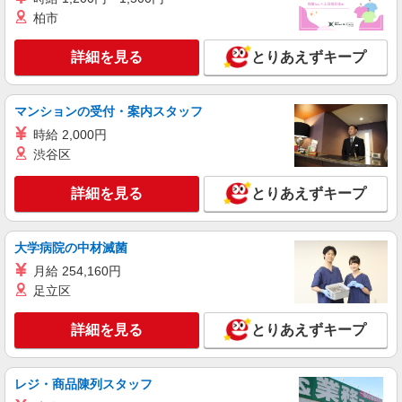
給
柏市
詳細を見る
キープ
詳細を見る
とりあえずキープ
派遣社員
株式会社綜合キャリアオプション（1314VJ0805G55★17-S-T2）
機械部品の検査、加工、組付け業務/日払いOK
マンションの受付・案内スタッフ
時給1,500円〜1,875円 ※経験・能力による
時給 2,000円
※時間外手当含む 交通費：既定支給
渋谷区
愛知県岡崎市恵田町
詳細を見る
とりあえずキープ
詳細を見る
キープ
大学病院の中材滅菌
派遣社員
株式会社綜合キャリアオプション（1314VJ0805G55★8-S-T2）
月給 254,160円
足立区
くるまエンジン部品の加工・検査/日払いOK
時給1,450円 交通費：既定支給
詳細を見る
とりあえずキープ
愛知県岡崎市
詳細を見る
キープ
レジ・商品陳列スタッフ