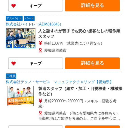
詳細を見る
キープ
アルバイト
パート
株式会社バイトレ（ADM816845）
人と話すのが苦手でも安心♪接客なしの軽作業
スタッフ
時給1307円（就業先により異なる）
愛知県岡崎市
詳細を見る
キープ
正社員
株式会社テクノ・サービス マニュファクチャリング【愛知県】
製造スタッフ（組立・加工・目視検査・機械操
作など）
月給200000〜250000円（スキル・経験を考
慮）
愛知県岡崎市 （他にも愛知県内に多数あり）
※勤務地はご希望を考慮の上、ご自宅を中心に通
勤時間120分圏内のエリアとなります。（転勤な