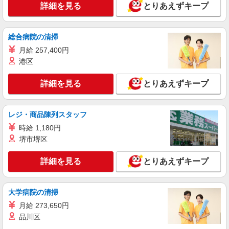
詳細を見る
とりあえずキープ
派遣社員
株式会社グロップ 名古屋オフィス
電子部品のパーツ組み上げや配線処理／日勤／
総合病院の清掃
空調完備
月給 257,400円
時給1,500円＋交通費全額支給 ※交通費支給規
港区
定あり ※給与の希望日払い（週払い）制度あり ＜
月収例＞ ＊月22日勤務の場合 時給1,500円×7.75
雇入れ直後：愛知県岡崎市恵田町 変更の範
詳細を見る
とりあえずキープ
時間×22日⇒255,750円＋残業代＋交通費
囲：会社の定める就業場所
詳細を見る
キープ
レジ・商品陳列スタッフ
時給 1,180円
派遣社員
堺市堺区
株式会社綜合キャリアオプション（1314VJ0805G54★80-S-T3）
加工マシンの部品交換/日払いOK
詳細を見る
とりあえずキープ
時給1,500円 交通費：既定支給
愛知県岡崎市
大学病院の清掃
月給 273,650円
詳細を見る
キープ
品川区