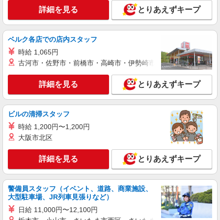
派遣社員
詳細を見る
とりあえずキープ
株式会社綜合キャリアオプション（1314VJ0805G54★87-S-T3）
手の平サイズ部品の機械セット/日払いOK
時給1,500円〜1,875円 ※経験・能力による
ベルク各店での店内スタッフ
※時間外・深夜手当含む 交通費：既定支給
時給 1,065円
愛知県岡崎市井田町
古河市・佐野市・前橋市・高崎市・伊勢崎市・太田市・館林市・
詳細を見る
キープ
詳細を見る
とりあえずキープ
派遣社員
株式会社綜合キャリアオプション（1314VJ0805G50★26-S-T2）
ビルの清掃スタッフ
部品の機械セット・出荷/日払いOK
時給 1,200円〜1,200円
時給1,450円 交通費：既定支給
大阪市北区
愛知県岡崎市
詳細を見る
とりあえずキープ
詳細を見る
キープ
警備員スタッフ（イベント、道路、商業施設、
派遣社員
大型駐車場、JR列車見張りなど）
株式会社綜合キャリアオプション（1314VJ0805G54★36-S-T3）
日給 11,000円〜12,100円
組立・加工・食品製造など/日払いOK