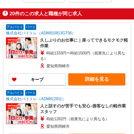
お気軽にご応募ください！
20
件のこの求人と職種が同じ求人
■面接は電話なので私服でOK！
■自宅でできるオンライン面接もあります。
■応募から面接まで最短15分で完了します！
アルバイト
パート
■面接・入社日はご相談に応じます。在職中の方もお気軽にご応募く
株式会社バイトレ（ADM810913GT06）
ださい！
久しぶりのお仕事に｜座ってできるモクモク軽
作業
時給1333円〜時給1500円（就業先により異な
る）
愛知県岡崎市
詳細を見る
キープ
アルバイト
パート
株式会社バイトレ（ADM812911）
人と話すのが苦手でも安心♪接客なしの軽作業
スタッフ
時給1282円（就業先により異なる）
愛知県岡崎市