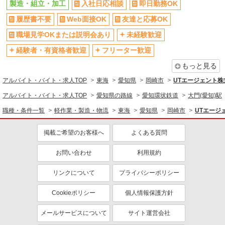
製造・組立・加工
入社日応相談
即日勤務OK
履歴書不要
Web面接OK
友達と応募OK
職場見学OKまたは説明会あり
未経験歓迎
経験者・有資格者歓迎
フリーター歓迎
もっと見る
アルバイト・バイト・求人TOP
東海
愛知県
岡崎市
UTエージェント株式
アルバイト・バイト・求人TOP
愛知県の路線
愛知環状鉄道
大門(愛知)駅
職種・条件一覧
軽作業・製造・物流
東海
愛知県
岡崎市
UTエージェ
掲載ご希望のお客様へ
よくある質問
お問い合わせ
利用規約
リンクについて
プライバシーポリシー
Cookieポリシー
個人情報保護方針
メールサービスについて
サイト運営会社