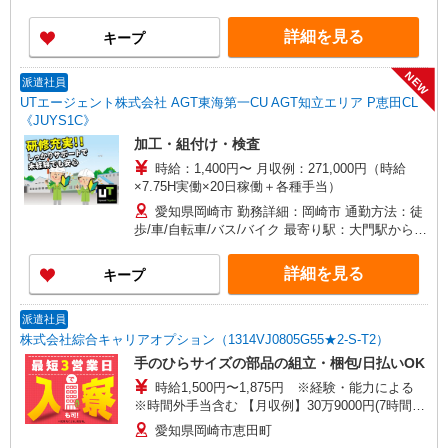
場利用OK
詳細を見る
キープ
NEW
派遣社員
UTエージェント株式会社 AGT東海第一CU AGT知立エリア P恵田CL
《JUYS1C》
加工・組付け・検査
時給：1,400円〜 月収例：271,000円（時給
×7.75H実働×20日稼働＋各種手当）
愛知県岡崎市 勤務詳細：岡崎市 通勤方法：徒
歩/車/自転車/バス/バイク 最寄り駅：大門駅から車
15分 ※最寄駅から送迎あり ※構内の（無料）駐
車場利用OK
詳細を見る
キープ
派遣社員
株式会社綜合キャリアオプション（1314VJ0805G55★2-S-T2）
手のひらサイズの部品の組立・梱包/日払いOK
時給1,500円〜1,875円 ※経験・能力による
※時間外手当含む 【月収例】30万9000円(7時間45
分×21日+残業手当) 交通費：既定支給
愛知県岡崎市恵田町