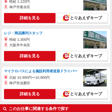
時給 1,120円
派遣社員
神戸市垂水区
株式会社テクノ・サービス/お仕事No/0853834
機械オペレーター業務
詳細を見る
とりあえずキープ
時給1300円 月収例：193700円以上（残業・休
日出勤手当て等が含まれています） 交通費全額支
給
愛知県岡崎市 ＊車・バイク通勤OK
レジ・商品陳列スタッフ
時給 1,300円
詳細を見る
キープ
大阪市中央区
詳細を見る
とりあえずキープ
マイクロバスによる施設利用者送迎ドライバー
日給 10,900円〜10,900円
神戸市須磨区
詳細を見る
とりあえずキープ
このお仕事に関連する条件で探す