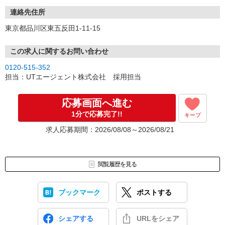
土日祝／9:00〜18:00
連絡先住所
WEBでのご応募は土日でも受付可能ですが、ご連絡は週明けとなり
東京都品川区東五反田1-11-15
ますことをご了承ください。
また、土日もWEBから予約できるURLをSMSでお送りしておりま
す。
この求人に関するお問い合わせ
そちらからの面接予約は可能となりますので、ぜひご利用ください
0120-515-352
ませ。
担当：UTエージェント株式会社 採用担当
「時間がない・・」、「面接地まで遠い・・」という方には
スマホで面接を受けることもできます！
応募画面へ進む
お気軽にご相談ください！
1分で応募完了!!
キープ
※弊社よりお電話を差し上げる場合は、 「0120-332-368」の番号
求人応募期間：2026/08/08～2026/08/21
よりおかけします。
▼電話応募の流れ▼
【1】応募ボタンより応募
閲覧履歴を見る
【2】電話面接またはWEB面接（所要時間15分程度）
【3】選考（面接は電話面接1回のみ！）
ブックマーク
ポストする
【4】内定！
応募後すぐに電話面接も可能です。
シェアする
URLをシェア
面接は履歴書不要＆最短15分程度で完了します。