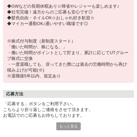
◆GWなどの長期休暇あり☆帰省やレジャーも楽しめます♪
◆社宅完備！遠方からのご応募も安心です◎
◆髪色自由・ネイルOK☆おしゃれ好き歓迎☆
◆マイカー通勤OK♪通いやすい職場です◎
※株式付与制度（新制度スタート）
「働いた時間が、株になる。」
・働いた時間がポイントとして貯まり、累計に応じてUTグルー
プ株式に交換
・一度退職しても、戻ってきた際には過去の労働時間から再び
積み上げが可能(※)
※退職後5年以内、規定あり
応募方法
「応募する」ボタンをご利用下さい。
こちらより折り返しご連絡をさせて頂きます。
お電話でのご応募もお待ちしております。
もっと見る
【受付時間】
平日／9:00〜21:00