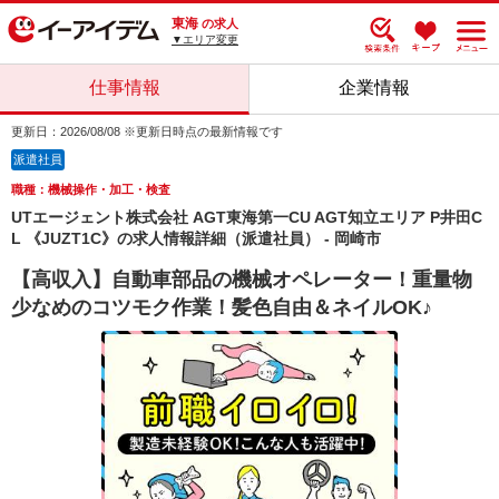
東海
の求人
▼エリア変更
仕事情報
企業情報
更新日：2026/08/08 ※更新日時点の最新情報です
派遣社員
職種：機械操作・加工・検査
UTエージェント株式会社 AGT東海第一CU AGT知立エリア P井田C
L 《JUZT1C》の求人情報詳細（派遣社員） - 岡崎市
【高収入】自動車部品の機械オペレーター！重量物
少なめのコツモク作業！髪色自由＆ネイルOK♪